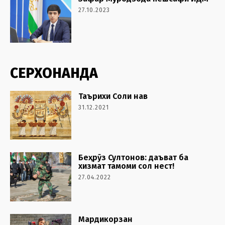
27.10.2023
СЕРХОНАНДА
Таърихи Соли нав
31.12.2021
Беҳрӯз Султонов: даъват ба
хизмат тамоми сол нест!
27.04.2022
Мардикорзан