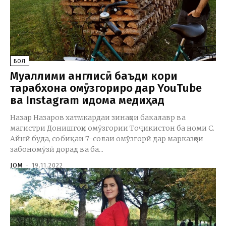
БОЛ
Муаллими англисӣ баъди кори
тарабхона омӯзгориро дар YouTube
ва Instagram идома медиҳад
Назар Назаров хатмкардаи зинаҳои бакалавр ва
магистри Донишгоҳи омӯзгории Тоҷикистон ба номи С.
Айнӣ буда, собиқаи 7-солаи омӯзгорӣ дар марказҳои
забономӯзӣ дорад ва ба...
JOM
-
19.11.2022