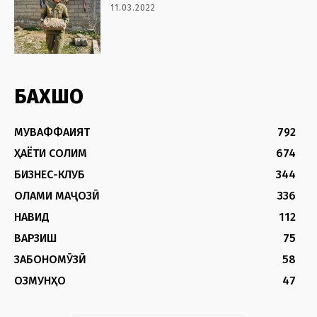
11.03.2022
БАХШҲО
МУВАФФАҚИЯТ
792
ҲАЁТИ СОЛИМ
674
БИЗНЕС-КЛУБ
344
ОЛАМИ МАҶОЗӢ
336
НАВИД
112
ВАРЗИШ
75
ЗАБОНОМӮЗӢ
58
ОЗМУНҲО
47