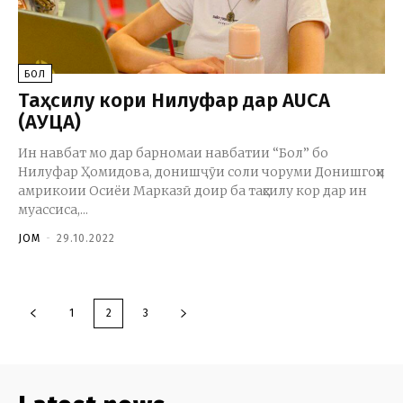
БОЛ
Таҳсилу кори Нилуфар дар AUCA
(АУЦА)
Ин навбат мо дар барномаи навбатии “Бол” бо
Нилуфар Ҳомидова, донишҷӯи соли чоруми Донишгоҳи
амрикоии Осиёи Марказӣ доир ба таҳсилу кор дар ин
муассиса,...
JOM
-
29.10.2022
1
2
3