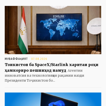
МУВАФФАҚИЯТ
07.08.2026
Тоҷикистон ба SpaceX/Starlink харитаи роҳи
ҳамкориро пешниҳод намуд
Агентии
инноватсия ва технологияҳои рақамии назди
Президенти Тоҷикистон бо...