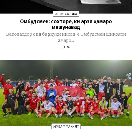
ҲАЁТИ СОЛИМ
Омбудсмен: сохторе, ки арзи ҳамаро
мешунавад
Ваколатдор оид ба ҳуқуқи инсон ё Омбудсмен шикояти
ҳамаро...
JOM
МУВАФФАҚИЯТ