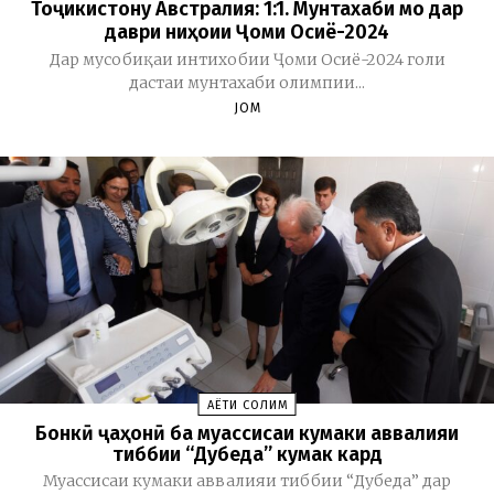
Тоҷикистону Австралия: 1:1. Мунтахаби мо дар
даври ниҳоии Ҷоми Осиё-2024
Дар мусобиқаи интихобии Ҷоми Осиё-2024 голи
дастаи мунтахаби олимпии...
JOM
ҲАЁТИ СОЛИМ
Бонкӣ ҷаҳонӣ ба муассисаи кумаки аввалияи
тиббии “Дубеда” кумак кард
Муассисаи кумаки аввалияи тиббии “Дубеда” дар