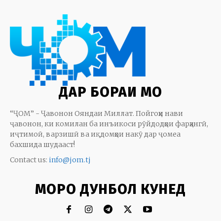
ДАР БОРАИ МО
“ҶОМ” - Ҷавонон Ояндаи Миллат. Пойгоҳи нави
ҷавонон, ки комилан ба инъикоси рӯйдодҳои фарҳангӣ,
иҷтимоӣ, варзишӣ ва иқдомҳои накӯ дар ҷомеа
бахшида шудааст!
Contact us:
info@jom.tj
МОРО ДУНБОЛ КУНЕД