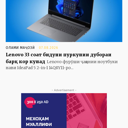
ОЛАМИ МАҶОЗӢ
07.08.2026
Lenovo 33 соат бидуни пуркунии дубораи
барқ кор кунад
Lenovo фурӯши ҷаҳонии ноутбуки
нави IdeaPad 5 2-in-1 14Q8Y11-ро...
- Advertisement -