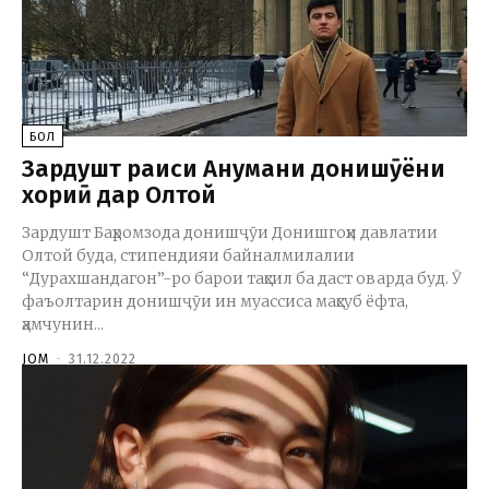
БОЛ
Зардушт раиси Анҷумани донишҷӯёни
хориҷӣ дар Олтой
Зардушт Баҳромзода донишҷӯи Донишгоҳи давлатии
Олтой буда, стипендияи байналмилалии
“Дурахшандагон”-ро барои таҳсил ба даст оварда буд. Ӯ
фаъолтарин донишҷӯи ин муассиса маҳсуб ёфта,
ҳамчунин...
JOM
-
31.12.2022