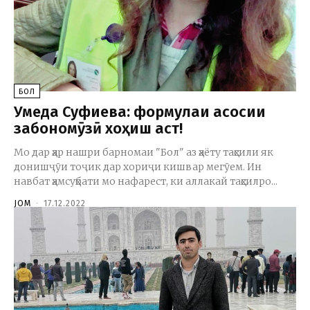
БОЛ
Умеда Суфиева: формулаи асосии
забономӯзӣ хоҳиш аст!
Мо дар ҳар нашри барномаи "Бол" аз ҳаёту таҳсили як
донишҷӯи тоҷик дар хориҷи кишвар мегӯем. Ин
навбат ҳамсуҳбати мо нафарест, ки аллакай таҳсилро...
JOM
-
17.12.2022