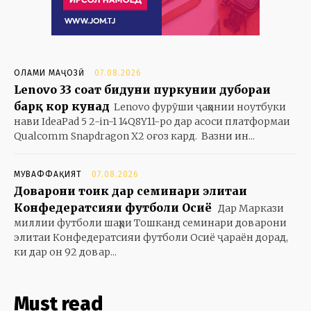
ОЛАМИ МАҶОЗӢ
07.08.2026
Lenovo 33 соат бидуни пуркунии дубораи
барқ кор кунад
Lenovo фурӯши ҷаҳонии ноутбуки
нави IdeaPad 5 2-in-1 14Q8Y11-ро дар асоси платформаи
Qualcomm Snapdragon X2 оғоз кард. Вазни ин...
МУВАФФАҚИЯТ
07.08.2026
Доварони тоҷик дар семинари элитаи
Конфедератсияи футболи Осиё
Дар Маркази
миллии футболи шаҳри Тошканд семинари доварони
элитаи Конфедератсияи футболи Осиё ҷараён дорад,
ки дар он 92 довар...
Must read