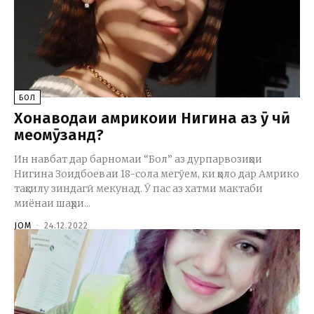
БОЛ
Хонаводаи амрикоии Нигина аз ӯ чӣ
меомӯзанд?
Ин навбат дар барномаи “Бол” аз дурпарвозиҳои
Нигина Зоидбоеваи 18-сола мегӯем, ки ҳоло дар Амрико
таҳсилу зиндагӣ мекунад. Ӯ пас аз хатми мактаби
миёнаи шаҳри...
JOM
-
24.12.2022