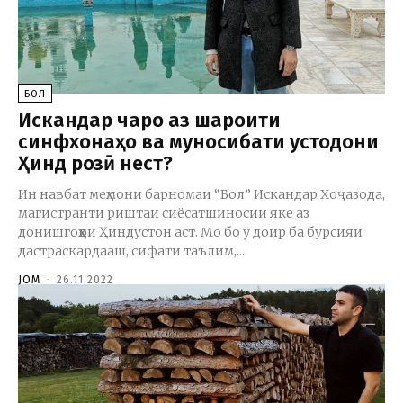
БОЛ
Искандар чаро аз шароити
синфхонаҳо ва муносибати устодони
Ҳинд розӣ нест?
Ин навбат меҳмони барномаи “Бол” Искандар Хоҷазода,
магистранти риштаи сиёсатшиносии яке аз
донишгоҳҳои Ҳиндустон аст. Мо бо ӯ доир ба бурсияи
дастраскардааш, сифати таълим,...
JOM
-
26.11.2022