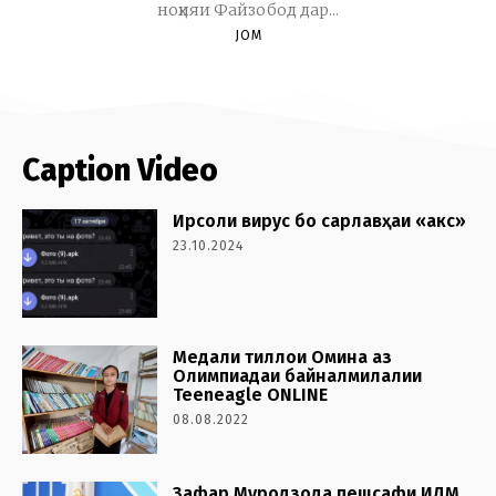
ноҳияи Файзобод дар...
JOM
Caption Video
Ирсоли вирус бо сарлавҳаи «акс»
23.10.2024
Медали тиллои Омина аз
Олимпиадаи байналмилалии
Teeneagle ONLINE
08.08.2022
Зафар Муродзода пешсафи ИДМ