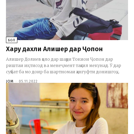
БОЛ
Харҷу дахли Алишер дар Ҷопон
Алишер Долиев ҳоло дар шаҳри Токиои Ҷопон дар
риштаи иқтисод ва менеҷмент таҳсил мекунад. Ӯ дар
суҳбат ба мо доир ба шартномаи ҳангуфти донишгоҳ,...
JOM
-
05.11.2022