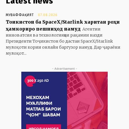
Latest news
МУВАФФАҚИЯТ
07.08.2026
Тоҷикистон ба SpaceX/Starlink харитаи роҳи
ҳамкориро пешниҳод намуд
Агентии
инноватсия ва технологияҳои рақамии назди
Президенти Тоҷикистон бо дастаи SpaceX/Starlink
мулоқоти кории онлайн баргузор намуд. Дар ҷараёни
мулоқот...
- Advertisement -