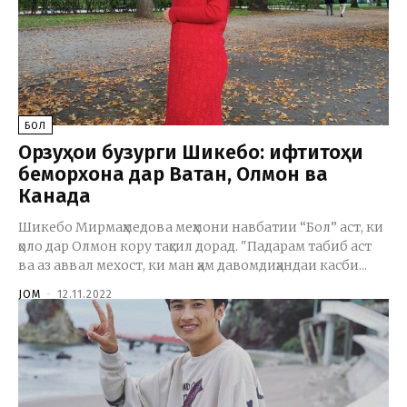
БОЛ
Орзуҳои бузурги Шикебо: ифтитоҳи
беморхона дар Ватан, Олмон ва
Канада
Шикебо Мирмаҳмедова меҳмони навбатии “Бол” аст, ки
ҳоло дар Олмон кору таҳсил дорад. "Падарам табиб аст
ва аз аввал мехост, ки ман ҳам давомдиҳандаи касби...
JOM
-
12.11.2022