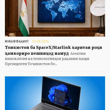
МУВАФФАҚИЯТ
07.08.2026
Тоҷикистон ба SpaceX/Starlink харитаи роҳи
ҳамкориро пешниҳод намуд
Агентии
инноватсия ва технологияҳои рақамии назди
Президенти Тоҷикистон бо...