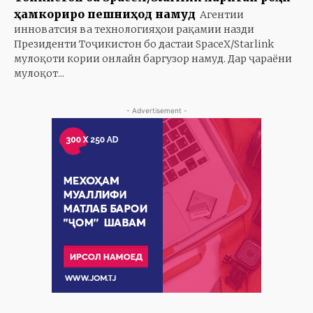
ҳамкориро пешниҳод намуд
Агентии
инноватсия ва технологияҳои рақамии назди
Президенти Тоҷикистон бо дастаи SpaceX/Starlink
мулоқоти кории онлайн баргузор намуд. Дар ҷараёни
мулоқот...
- Advertisement -