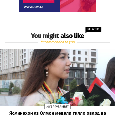
RELATED
You might also like
Recommended to you
МУВАФФАҚИЯТ
Ясминахон аз Олмон медали тилло овард ва