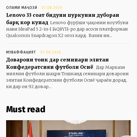
ОЛАМИ МАҶОЗӢ
07.08.2026
Lenovo 33 соат бидуни пуркунии дубораи
барқ кор кунад
Lenovo фурӯши ҷаҳонии ноутбуки
нави IdeaPad 5 2-in-1 14Q8Y11-ро дар асоси платформаи
Qualcomm Snapdragon X2 оғоз кард. Вазни ин...
МУВАФФАҚИЯТ
07.08.2026
Доварони тоҷик дар семинари элитаи
Конфедератсияи футболи Осиё
Дар Маркази
миллии футболи шаҳри Тошканд семинари доварони
элитаи Конфедератсияи футболи Осиё ҷараён дорад,
ки дар он 92 довар...
Must read