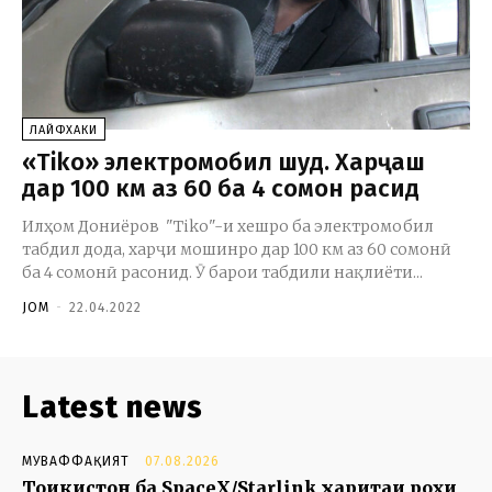
ЛАЙФХАКИ
«Tiko» электромобил шуд. Харҷаш
дар 100 км аз 60 ба 4 сомонӣ расид
Илҳом Дониёров "Tiko"-и хешро ба электромобил
табдил дода, харҷи мошинро дар 100 км аз 60 сомонӣ
ба 4 сомонӣ расонид. Ӯ барои табдили нақлиёти...
JOM
-
22.04.2022
Latest news
МУВАФФАҚИЯТ
07.08.2026
Тоҷикистон ба SpaceX/Starlink харитаи роҳи