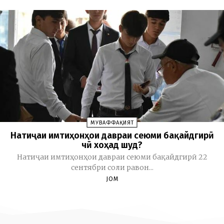
МУВАФФАҚИЯТ
Натиҷаи имтиҳонҳои давраи сеюми бақайдгирӣ
чӣ хоҳад шуд?
Натиҷаи имтиҳонҳои давраи сеюми бақайдгирӣ 22
сентябри соли равон...
JOM