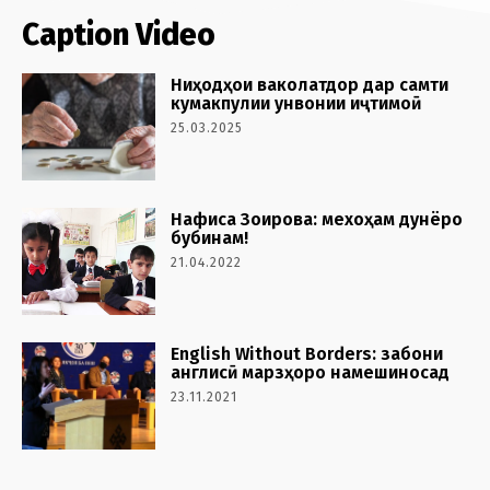
Caption Video
Ниҳодҳои ваколатдор дар самти
кумакпулии унвонии иҷтимоӣ
25.03.2025
Нафиса Зоирова: мехоҳам дунёро
бубинам!
21.04.2022
English Without Borders: забони
англисӣ марзҳоро намешиносад
23.11.2021