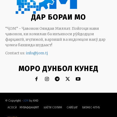
ДАР БОРАИ МО
“ҶОМ” - Ҷавонон Ояндаи Миллат. Пойгоҳи нави
ҷавонон, ки комилан ба инъикоси рӯйдодҳои
фарҳангӣ, иҷтимоӣ, варзишӣ ва иқдомҳои накӯ дар
ҷомеа бахшида шудааст!
Contact us:
info@jom.tj
МОРО ДУНБОЛ КУНЕД
© Copyright -
JOM
by KHD
АСОСӢ
МУВАФФАҚИЯТ
ҲАЁТИ СОЛИМ
CАЙЁҲАТ
БИЗНЕС-КЛУБ