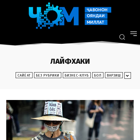
ЛАЙФХАКИ
CАЙЁҲАТ
БЕЗ РУБРИКИ
БИЗНЕС-КЛУБ
БОЛ
ВАРЗИШ