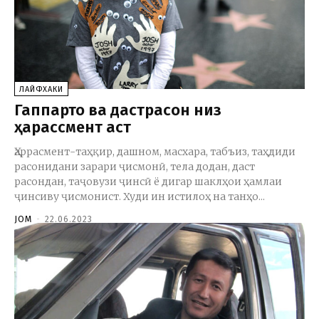
ЛАЙФХАКИ
Гаппартоӣ ва дастрасонӣ низ
ҳарассмент аст
Ҳаррасмент-таҳқир, дашном, масхара, табъиз, таҳдиди
расонидани зарари ҷисмонӣ, тела додан, даст
расондан, таҷовузи ҷинсӣ ё дигар шаклҳои ҳамлаи
ҷинсиву ҷисмонист. Худи ин истилоҳ на танҳо...
JOM
-
22.06.2023