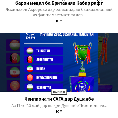
барои медал ба Британияи Кабир рафт
Ясминахон Аҳророва дар олимпиадаи байналмиллалӣ
аз фанни математика дар...
JOM
ВАРЗИШ
Чемпионати CAFA дар Душанбе
Аз 13 то 20 май дар шаҳри Душанбе Чемпионати...
JOM