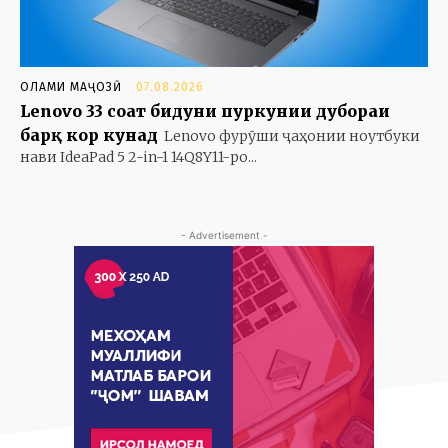
ОЛАМИ МАҶОЗӢ
07.08.2026
Lenovo 33 соат бидуни пуркунии дубораи
барқ кор кунад
Lenovo фурӯши ҷаҳонии ноутбуки
нави IdeaPad 5 2-in-1 14Q8Y11-ро...
- Advertisement -