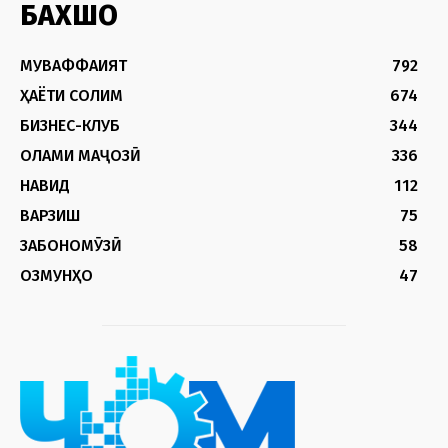
БАХШҲО
МУВАФФАҚИЯТ
792
ҲАЁТИ СОЛИМ
674
БИЗНЕС-КЛУБ
344
ОЛАМИ МАҶОЗӢ
336
НАВИД
112
ВАРЗИШ
75
ЗАБОНОМӮЗӢ
58
ОЗМУНҲО
47