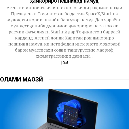
ҳамкориро пешниҳод намуд
Агентии инноватсия ва технологияҳои рақамии назди
Президенти Тоҷикистон бо дастаи SpaceX/Starlink
мулоқоти кории онлайн баргузор намуд. Дар ҷараёни
мулоқот ҷонибҳо дурнамои ҳамкориҳоро пас аз оғози
расмии фаъолияти Starlink дар Тоҷикистон баррасӣ
карданд. Агентӣ лоиҳаи Харитаи роҳи ҳамкориро
пешниҳод намуд, ки истифодаи интернети моҳворавӣ
барои муассисаҳои соҳаҳои тандурустию маориф,
хизматрасониҳои давлатӣ,...
JOM
ОЛАМИ МАҶОЗӢ