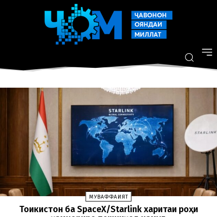
МУВАФФАҚИЯТ
Тоҷикистон ба SpaceX/Starlink харитаи роҳи