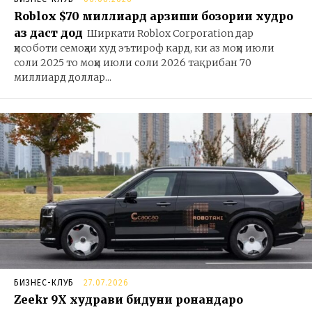
Roblox $70 миллиард арзиши бозории худро
аз даст дод
Ширкати Roblox Corporation дар
ҳисоботи семоҳаи худ эътироф кард, ки аз моҳи июли
соли 2025 то моҳи июли соли 2026 тақрибан 70
миллиард доллар...
БИЗНЕС-КЛУБ
27.07.2026
Zeekr 9X худрави бидуни ронандаро