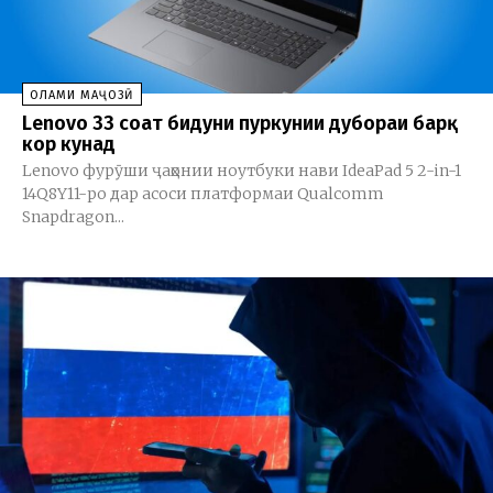
ОЛАМИ МАҶОЗӢ
Lenovo 33 соат бидуни пуркунии дубораи барқ
кор кунад
Lenovo фурӯши ҷаҳонии ноутбуки нави IdeaPad 5 2-in-1
14Q8Y11-ро дар асоси платформаи Qualcomm
Snapdragon...