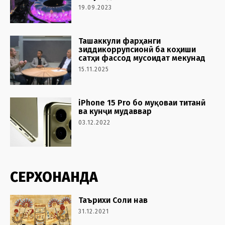
19.09.2023
Ташаккули фарҳанги
зиддикоррупсионӣ ба коҳиши
сатҳи фассод мусоидат мекунад
15.11.2025
iPhone 15 Pro бо муқоваи титанӣ
ва кунҷи мудаввар
03.12.2022
СЕРХОНАНДА
Таърихи Соли нав
31.12.2021