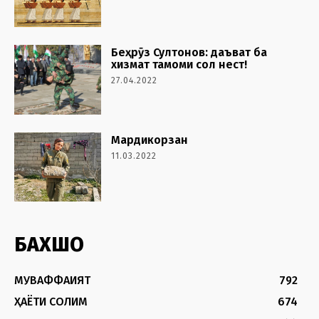
Беҳрӯз Султонов: даъват ба
хизмат тамоми сол нест!
27.04.2022
Мардикорзан
11.03.2022
БАХШҲО
МУВАФФАҚИЯТ
792
ҲАЁТИ СОЛИМ
674