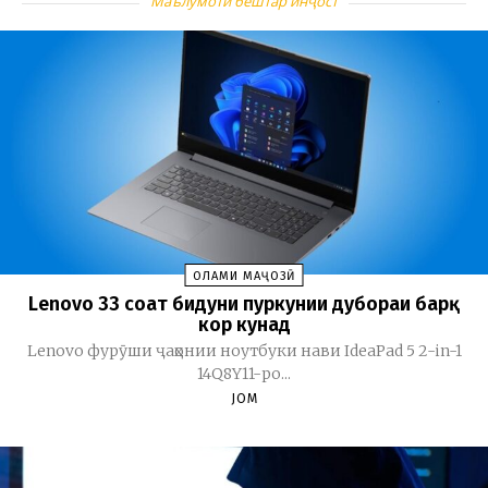
Маълумоти бештар инҷост
ОЛАМИ МАҶОЗӢ
Lenovo 33 соат бидуни пуркунии дубораи барқ
кор кунад
Lenovo фурӯши ҷаҳонии ноутбуки нави IdeaPad 5 2-in-1
14Q8Y11-ро...
JOM