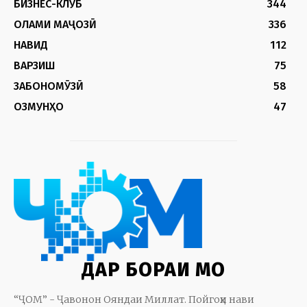
БИЗНЕС-КЛУБ
344
ОЛАМИ МАҶОЗӢ
336
НАВИД
112
ВАРЗИШ
75
ЗАБОНОМӮЗӢ
58
ОЗМУНҲО
47
ДАР БОРАИ МО
“ҶОМ” - Ҷавонон Ояндаи Миллат. Пойгоҳи нави