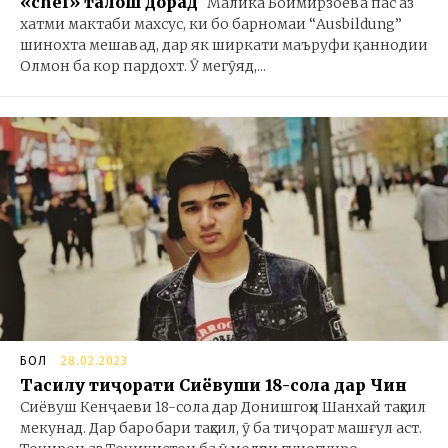
«chef» талош дорад
Малика Боймирзоева пас аз
хатми мактаби махсус, ки бо барномаи “Ausbildung”
шинохта мешавад, дар як ширкати маъруфи қаннодии
Олмон ба кор пардохт. Ӯ мегӯяд,...
БОЛ
28.02.2023
Таҳсилу тиҷорати Сиёвуши 18-сола дар Чин
Сиёвуш Кенҷаеви 18-сола дар Донишгоҳи Шанхай таҳсил
мекунад. Дар баробари таҳсил, ӯ ба тиҷорат машғул аст.