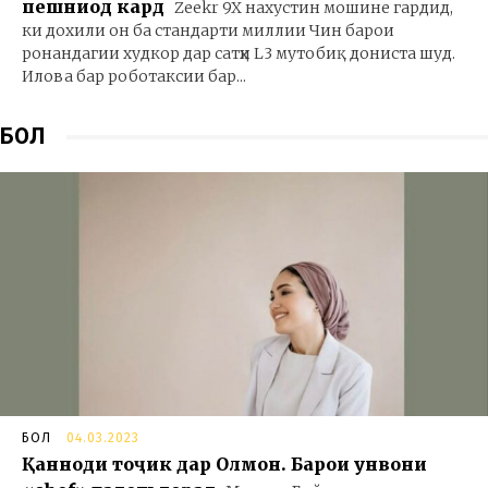
пешниҳод кард
Zeekr 9X нахустин мошине гардид,
ки дохили он ба стандарти миллии Чин барои
ронандагии худкор дар сатҳи L3 мутобиқ дониста шуд.
Илова бар роботаксии бар...
БОЛ
БОЛ
04.03.2023
Қанноди тоҷик дар Олмон. Барои унвони