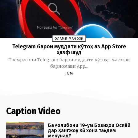
ОЛАМИ МАҶОЗӢ
Telegram барои муддати кӯтоҳ аз App Store
ҳазф шуд
Паёмрасони Telegram барои муддати кӯтоҳ аз мағозаи
барномаҳои App...
JOM
Caption Video
Ба ғолибони 19-ум Бозиҳои Осиёӣ
дар Ҳангжоу кӣ хона тақдим
мекунад?