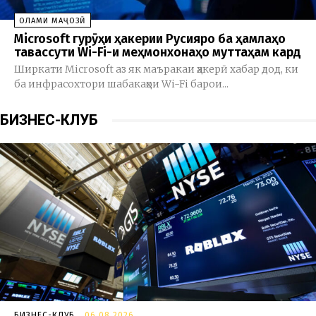
ОЛАМИ МАҶОЗӢ
Microsoft гурӯҳи ҳакерии Русияро ба ҳамлаҳо
тавассути Wi-Fi-и меҳмонхонаҳо муттаҳам кард
Ширкати Microsoft аз як маъракаи ҳакерӣ хабар дод, ки
ба инфрасохтори шабакаҳои Wi-Fi барои...
БИЗНЕС-КЛУБ
БИЗНЕС-КЛУБ
06.08.2026