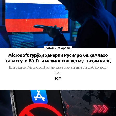
ОЛАМИ МАҶОЗӢ
Microsoft гурӯҳи ҳакерии Русияро ба ҳамлаҳо
тавассути Wi-Fi-и меҳмонхонаҳо муттаҳам кард
Ширкати Microsoft аз як маъракаи ҳакерӣ хабар дод,
ки...
JOM