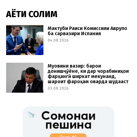
ҲАЁТИ СОЛИМ
Мактуби Раиси Комиссияи Аврупо
ба сарвазири Испания
04.08.2026
Муовини вазир: барои
донишҷӯёне, ки дар чорабиниҳои
фарҳангӣ ширкат мекунанд,
шароит фароҳам оварда шудааст
03.08.2026