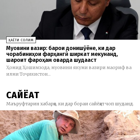
ҲАЁТИ СОЛИМ
Муовини вазир: барои донишҷӯёне, ки дар
чорабиниҳои фарҳангӣ ширкат мекунанд,
шароит фароҳам оварда шудааст
Ҳомид Ҳошимзода, муовини якуми вазири маориф ва
илми Тоҷикистон...
САЙЁҲАТ
Маъруфтарин хабарҳо, ки дар бораи сайёҳат чоп шуданд.