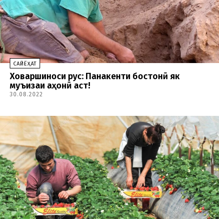
CАЙЁҲАТ
Ховаршиноси рус: Панҷакенти бостонӣ як
муъҷизаи ҷаҳонӣ аст!
30.08.2022