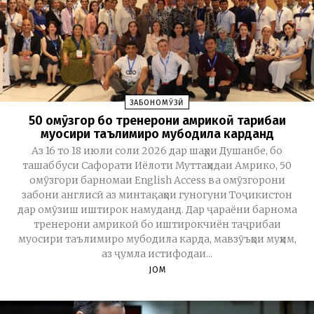
ЗАБОНОМӮЗӢ
50 омӯзгор бо тренерони амрикоӣ таҷрибаи
муосири таълимиро мубодила карданд
Аз 16 то 18 июли соли 2026 дар шаҳри Душанбе, бо
ташаббуси Сафорати Иёлоти Муттаҳидаи Амрико, 50
омӯзгори барномаи English Access ва омӯзгорони
забони англисӣ аз минтақаҳои гуногуни Тоҷикистон
дар омӯзиш иштирок намуданд. Дар ҷараёни барнома
тренерони амрикоӣ бо иштирокчиён таҷрибаи
муосири таълимиро мубодила карда, мавзӯъҳои муҳим,
аз ҷумла истифодаи...
JOM