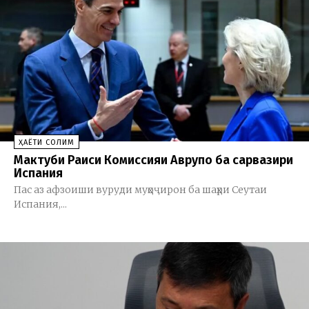
ҲАЁТИ СОЛИМ
Мактуби Раиси Комиссияи Аврупо ба сарвазири
Испания
Пас аз афзоиши вуруди муҳоҷирон ба шаҳри Сеутаи
Испания,...