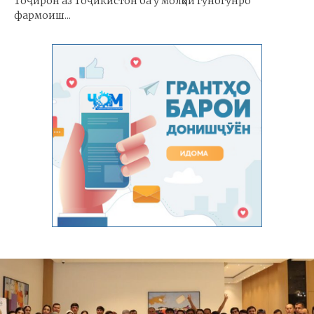
Тоҷирон аз Тоҷикистон ба ӯ молҳои гуногунро
фармоиш...