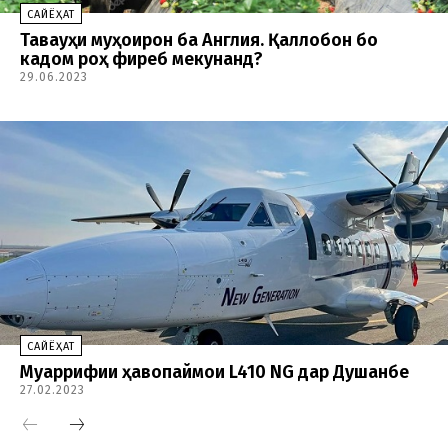
CАЙЁҲАТ
Таваҷҷуҳи муҳоҷирон ба Англия. Қаллобон бо
кадом роҳ фиреб мекунанд?
29.06.2023
CАЙЁҲАТ
Муаррифии ҳавопаймои L410 NG дар Душанбе
27.02.2023