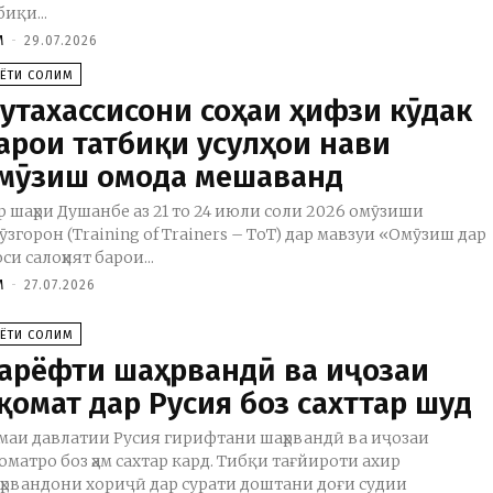
биқи...
M
-
29.07.2026
АЁТИ СОЛИМ
утахассисони соҳаи ҳифзи кӯдак
арои татбиқи усулҳои нави
мӯзиш омода мешаванд
р шаҳри Душанбе аз 21 то 24 июли соли 2026 омӯзиши
ӯзгорон (Training of Trainers – ToT) дар мавзуи «Омӯзиш дар
оси салоҳият барои...
M
-
27.07.2026
АЁТИ СОЛИМ
арёфти шаҳрвандӣ ва иҷозаи
қомат дар Русия боз сахттар шуд
маи давлатии Русия гирифтани шаҳрвандӣ ва иҷозаи
оматро боз ҳам сахтар кард. Тибқи тағйироти ахир
ҳрвандони хориҷӣ дар сурати доштани доғи судии