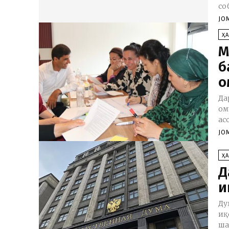
со
JO
Ҳ
М
б
о
Да
ом
ас
JO
Ҳ
Д
и
Ду
иқ
ша