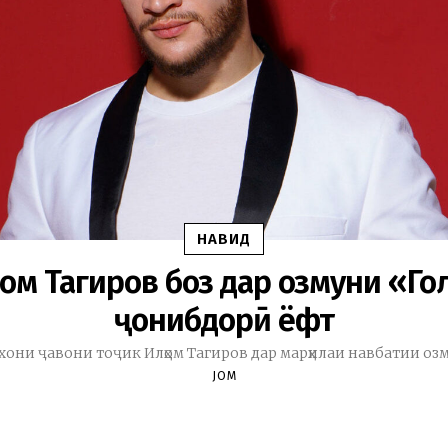
НАВИД
ом Тагиров боз дар озмуни «Го
ҷонибдорӣ ёфт
хони ҷавони тоҷик Илҳом Тагиров дар марҳилаи навбатии озму
JOM