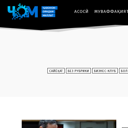
АСОСӢ
МУВАФФАҚИЯ
CАЙЁҲАТ
БЕЗ РУБРИКИ
БИЗНЕС-КЛУБ
БОЛ