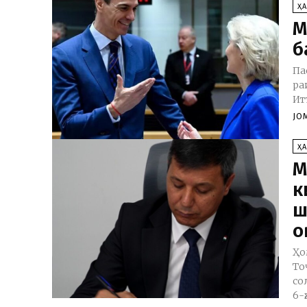
Ҳ
М
б
Па
ра
Ит
JO
Ҳ
М
к
ш
о
Ҳо
То
со
6-