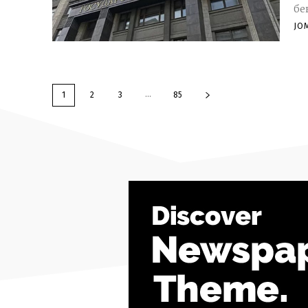
бе
JO
...
1
2
3
85