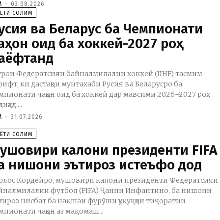
M
-
03.08.2026
АЁТИ СОЛИМ
усия ва Беларус ба Чемпионати
аҳон оид ба хоккей-2027 роҳ
аёфтанд
рои Федератсияи байналмилалии хоккей (IIHF) тасмим
рифт, ки дастаҳои мунтахаби Русия ва Беларусро ба
мпионати ҷаҳон оид ба хоккей дар мавсими 2026–2027 роҳ
иҳад....
M
-
31.07.2026
АЁТИ СОЛИМ
ушовири калони президенти FIFA
а нишони эътироз истеъфо дод
рлос Кордейро, мушовири калони президенти Федератсияи
йналмилалии футбол (FIFA) Ҷанни Инфантино, ба нишони
тироз нисбат ба нақшаи фурӯши ҳуқуқҳои тиҷоратии
мпионати ҷаҳон аз мақомаш...