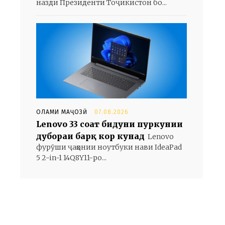
назди Президенти Тоҷикистон бо...
ОЛАМИ МАҶОЗӢ
07.08.2026
Lenovo 33 соат бидуни пуркунии
дубораи барқ кор кунад
Lenovo
фурӯши ҷаҳонии ноутбуки нави IdeaPad
5 2-in-1 14Q8Y11-ро...