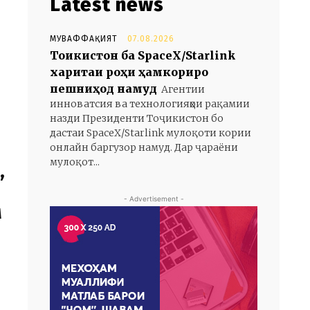
Latest news
МУВАФФАҚИЯТ
07.08.2026
Тоҷикистон ба SpaceX/Starlink
харитаи роҳи ҳамкориро
пешниҳод намуд
Агентии
инноватсия ва технологияҳои рақамии
назди Президенти Тоҷикистон бо
дастаи SpaceX/Starlink мулоқоти кории
онлайн баргузор намуд. Дар ҷараёни
мулоқот...
,
- Advertisement -
м