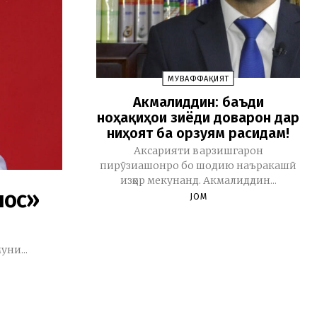
МУВАФФАҚИЯТ
Акмалиддин: баъди
ноҳақиҳои зиёди доварон дар
ниҳоят ба орзуям расидам!
Аксарияти варзишгарон
пирӯзиашонро бо шодию наъракашӣ
изҳор мекунанд. Акмалиддин...
лос»
JOM
ни...