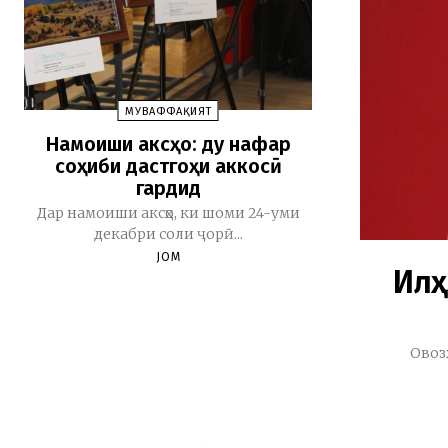
МУВАФФАҚИЯТ
Намоиши аксҳо: ду нафар
соҳиби дастгоҳи аккосӣ
гардид
Дар намоиши аксҳо, ки шоми 24-уми
декабри соли ҷорӣ...
JOM
Илҳ
Овоз