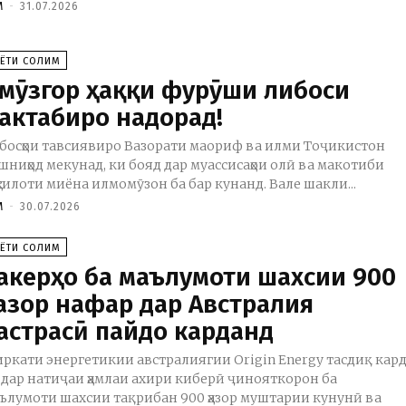
M
-
31.07.2026
АЁТИ СОЛИМ
мӯзгор ҳаққи фурӯши либоси
актабиро надорад!
босҳои тавсиявиро Вазорати маориф ва илми Тоҷикистон
шниҳод мекунад, ки бояд дар муассисаҳои олӣ ва макотиби
ҳсилоти миёна илмомӯзон ба бар кунанд. Вале шакли...
M
-
30.07.2026
АЁТИ СОЛИМ
акерҳо ба маълумоти шахсии 900
азор нафар дар Австралия
астрасӣ пайдо карданд
ркати энергетикии австралиягии Origin Energy тасдиқ кард
 дар натиҷаи ҳамлаи ахири киберӣ ҷинояткорон ба
ълумоти шахсии тақрибан 900 ҳазор муштарии кунунӣ ва