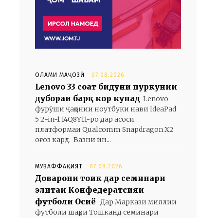
ОЛАМИ МАҶОЗӢ
07.08.2026
Lenovo 33 соат бидуни пуркунии
дубораи барқ кор кунад
Lenovo
фурӯши ҷаҳонии ноутбуки нави IdeaPad
5 2-in-1 14Q8Y11-ро дар асоси
платформаи Qualcomm Snapdragon X2
оғоз кард. Вазни ин...
МУВАФФАҚИЯТ
07.08.2026
Доварони тоҷик дар семинари
элитаи Конфедератсияи
футболи Осиё
Дар Маркази миллии
футболи шаҳри Тошканд семинари