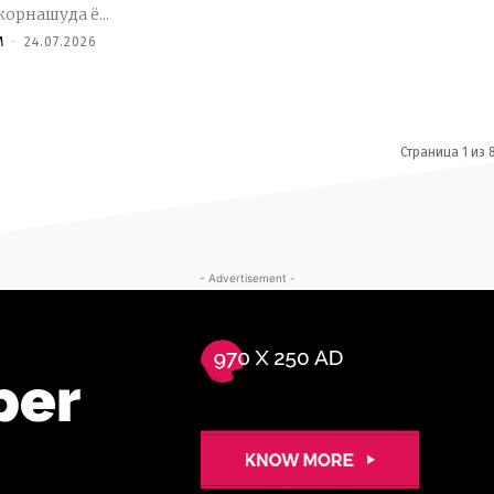
корнашуда ё...
M
-
24.07.2026
Страница 1 из 
- Advertisement -