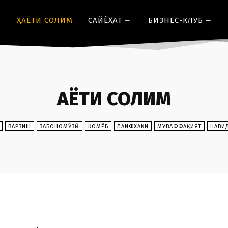
Т
ҲАЁТИ СОЛИМ
CАЙЁҲАТ
БИЗНЕС-КЛУБ
ҲАЁТИ СОЛИМ
ВАРЗИШ
ЗАБОНОМӮЗӢ
КОМЁБ
ЛАЙФХАКИ
МУВАФФАҚИЯТ
НАВИ