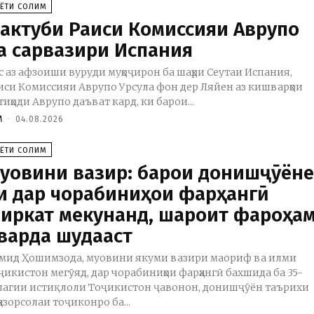
АЁТИ СОЛИМ
актуби Раиси Комиссияи Аврупо
а сарвазири Испания
с аз афзоиши вуруди муҳоҷирон ба шаҳри Сеутаи Испания,
иси Комиссияи Аврупо Урсула фон дер Ляйен аз кишварҳои
тиҳоди Аврупо даъват кард, ки барои...
M
-
04.08.2026
АЁТИ СОЛИМ
уовини вазир: барои донишҷӯёне
и дар чорабиниҳои фарҳангӣ
иркат мекунанд, шароит фароҳа
варда шудааст
мид Ҳошимзода, муовини якуми вазири маориф ва илми
ҷикистон мегӯяд, дар чорабиниҳои фарҳангӣ бахшида ба 35-
лагии истиқлоли Тоҷикистон ҷавонон, донишҷӯён таърихи
ҳазорсолаи тоҷиконро ба...