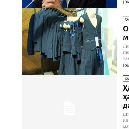
JO
Ҳ
О
м
Ли
пе
та
JO
Ҳ
Ҳ
ҳ
д
Ши
ки
ма