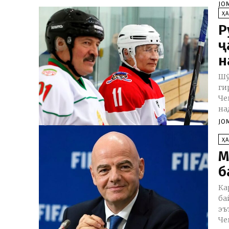
JO
Ҳ
Р
ҷ
н
Шӯ
ги
Че
над
JO
Ҳ
М
б
Ка
ба
эъ
Че