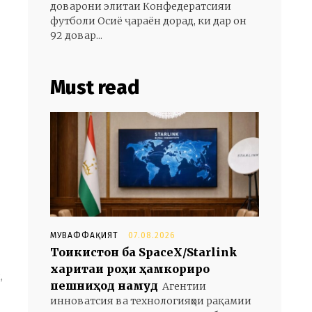
доварони элитаи Конфедератсияи
футболи Осиё ҷараён дорад, ки дар он
92 довар...
Must read
МУВАФФАҚИЯТ
07.08.2026
Тоҷикистон ба SpaceX/Starlink
харитаи роҳи ҳамкориро
,
пешниҳод намуд
Агентии
инноватсия ва технологияҳои рақамии