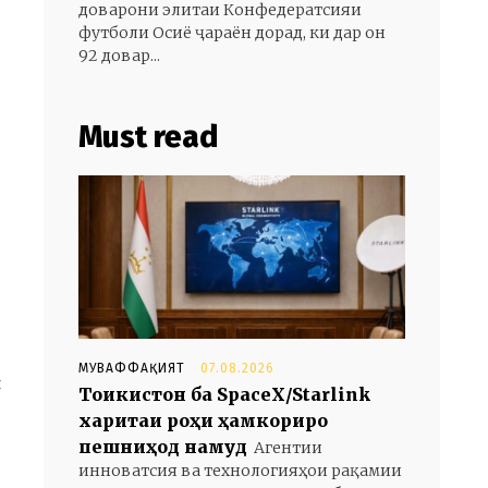
доварони элитаи Конфедератсияи
футболи Осиё ҷараён дорад, ки дар он
92 довар...
Must read
МУВАФФАҚИЯТ
07.08.2026
и
Тоҷикистон ба SpaceX/Starlink
харитаи роҳи ҳамкориро
пешниҳод намуд
Агентии
инноватсия ва технологияҳои рақамии