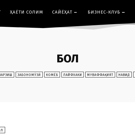
Т
ҲАЁТИ СОЛИМ
CАЙЁҲАТ
БИЗНЕС-КЛУБ
БОЛ
ВАРЗИШ
ЗАБОНОМӮЗӢ
КОМЁБ
ЛАЙФХАКИ
МУВАФФАҚИЯТ
НАВИД
ОЛ