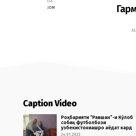
ба...
Гарм
JOM
М
Caption Video
Роҳбарияти “Равшан”-и Кӯлоб
собиқ футболбози
узбекистониашро аёдат кард
24.01.2023