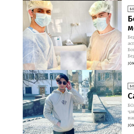
Б
Б
м
Бе
ас
Бо
Бе
JO
Б
С
БО
ҷа
на
JO