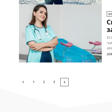
Б
С
з
БО
ҷа
ав
JO
1
2
3
4