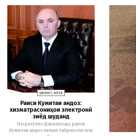
БИЗНЕС-КЛУБ
Раиси Кумитаи андоз:
хизматрасониҳои электронӣ
зиёд шуданд
Нусратулло Давлатзода, раиси
Кумитаи андоз зимни табрикоти хеш