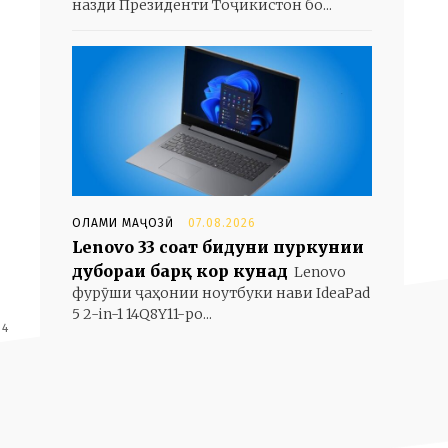
назди Президенти Тоҷикистон бо...
ОЛАМИ МАҶОЗӢ
07.08.2026
Lenovo 33 соат бидуни пуркунии
дубораи барқ кор кунад
Lenovo
фурӯши ҷаҳонии ноутбуки нави IdeaPad
5 2-in-1 14Q8Y11-ро...
 4