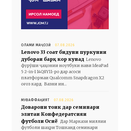
ОЛАМИ МАҶОЗӢ
07.08.2026
Lenovo 33 соат бидуни пуркунии
дубораи барқ кор кунад
Lenovo
фурӯши ҷаҳонии ноутбуки нави IdeaPad
5 2-in-1 14Q8Y11-ро дар асоси
платформаи Qualcomm Snapdragon X2
оғоз кард. Вазни ин...
МУВАФФАҚИЯТ
07.08.2026
Доварони тоҷик дар семинари
элитаи Конфедератсияи
футболи Осиё
Дар Маркази миллии
футболи шаҳри Тошканд семинари