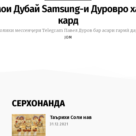
ои Дубай Samsung-и Дуровро х
кард
олики мессенҷери Telegram Павел Дуров бар асари гармӣ дар.
JOM
СЕРХОНАНДА
Таърихи Соли нав
31.12.2021