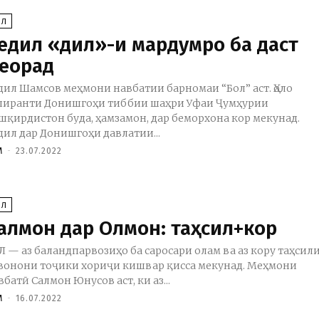
ОЛ
едил «дил»-и мардумро ба даст
еорад
дил Шамсов меҳмони навбатии барномаи “Бол” аст. Ҳоло
пиранти Донишгоҳи тиббии шаҳри Уфаи Ҷумҳурии
шқирдистон буда, ҳамзамон, дар беморхона кор мекунад.
дил дар Донишгоҳи давлатии...
M
-
23.07.2022
ОЛ
алмон дар Олмон: таҳсил+кор
Л — аз баландпарвозиҳо ба саросари олам ва аз кору таҳсил
вонони тоҷики хориҷи кишвар қисса мекунад. Меҳмони
вбатӣ Салмон Юнусов аст, ки аз...
M
-
16.07.2022