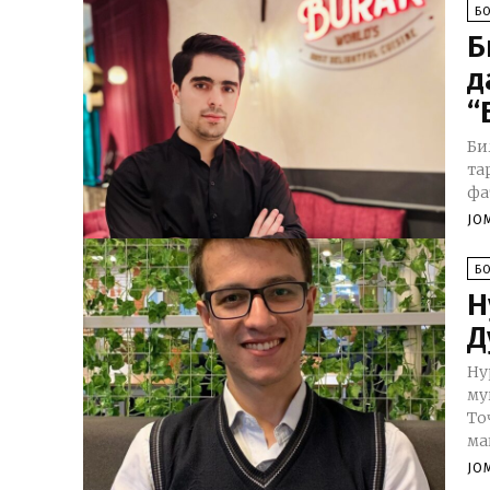
Б
Б
д
“
Би
та
фа
JO
Б
Н
Д
Ну
му
То
ма
JO