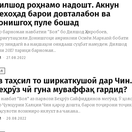
илшод роҳнамо надошт. Акнун
ехоҳад барои довталабон ва
онишгоҳ пуле бошад
р барномаи навбатии "Бол" бо Дилшод Ҳамробоев,
риғутаҳсили Донишгоҳи амрикоии Осиёи Марказӣ бобати
ру зиндагӣ ва нақшаҳои ояндааш суҳбат намудем. Дилшод
ли 2017 тариқи барномаи...
M
-
27.08.2022
ОЛ
з таҳсил то ширкаткушоӣ дар Чин
еҳрӯз чӣ гуна муваффақ гардид?
 навбат “Бол” аз парвози Беҳрӯз Сайфиддинов мегӯяд. Ӯ ҳол
р Ҷумҳурии Халқии Чин қарор дошта, барои тоҷирони тоҷик
ҳсулоти лозимиро яклухт ва чакана...
M
-
20.08.2022