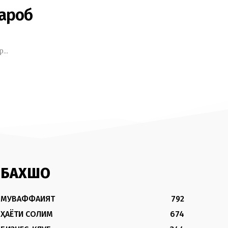
ароб
..
БАХШҲО
МУВАФФАҚИЯТ
792
ҲАЁТИ СОЛИМ
674