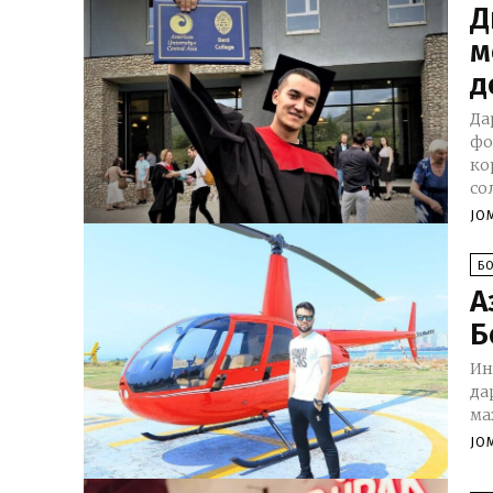
Д
м
д
Да
фо
ко
со
JO
Б
А
Б
Ин
да
ма
JO