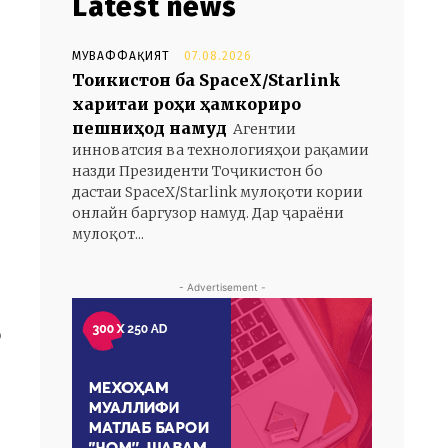
Latest news
МУВАФФАҚИЯТ
07.08.2026
Тоҷикистон ба SpaceX/Starlink
харитаи роҳи ҳамкориро
пешниҳод намуд
Агентии
инноватсия ва технологияҳои рақамии
назди Президенти Тоҷикистон бо
дастаи SpaceX/Starlink мулоқоти кории
онлайн баргузор намуд. Дар ҷараёни
мулоқот...
.
- Advertisement -
о