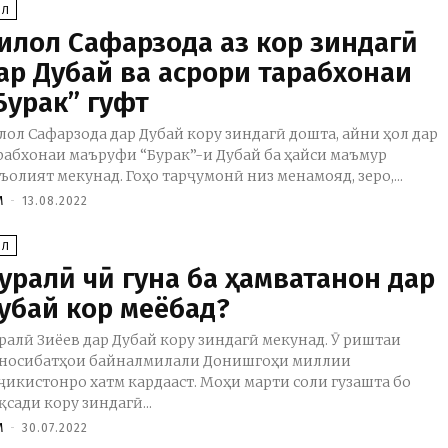
ОЛ
илол Сафарзода аз кор зиндагӣ
ар Дубай ва асрори тарабхонаи
Бурак” гуфт
лол Сафарзода дар Дубай кору зиндагӣ дошта, айни ҳол дар
рабхонаи маъруфи “Бурак”-и Дубай ба ҳайси маъмур
ъолият мекунад. Гоҳо тарҷумонӣ низ менамояд, зеро,...
M
-
13.08.2022
ОЛ
уралӣ чӣ гуна ба ҳамватанон дар
убай кор меёбад?
ралӣ Зиёев дар Дубай кору зиндагӣ мекунад. Ӯ риштаи
носибатҳои байналмилали Донишгоҳи миллии
ҷикистонро хатм кардааст. Моҳи марти соли гузашта бо
қсади кору зиндагӣ...
M
-
30.07.2022