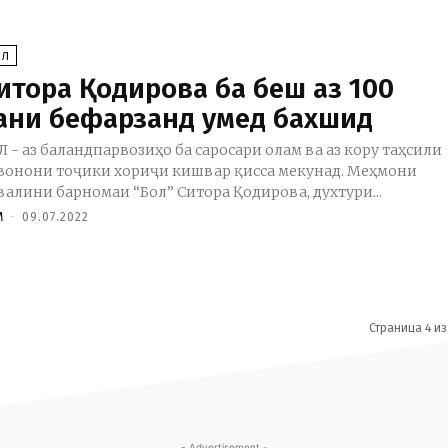
ОЛ
итора Қодирова ба беш аз 100
ани бефарзанд умед бахшид
Л - аз баландпарвозиҳо ба саросари олам ва аз кору таҳсили
вонони тоҷики хориҷи кишвар қисса мекунад. Меҳмони
валини барномаи “Бол” Ситора Қодирова, духтури...
M
-
09.07.2022
Страница 4 из
- Advertisement -