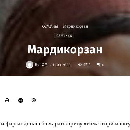
ОЗМУНҲО
Мардикорзан
ОЗМУНҲО
Мардикорзан
-
By
JOM
6711
11.03.2022
0
зии фарзандонаш ба мардикориву хизматгорӣ машғ