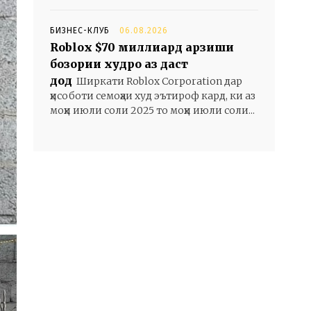
БИЗНЕС-КЛУБ
06.08.2026
Roblox $70 миллиард арзиши
бозории худро аз даст
дод
Ширкати Roblox Corporation дар
ҳисоботи семоҳаи худ эътироф кард, ки аз
моҳи июли соли 2025 то моҳи июли соли...