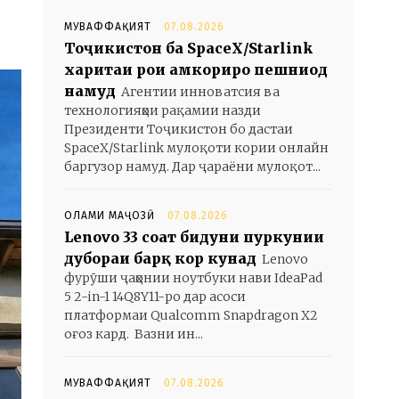
МУВАФФАҚИЯТ
07.08.2026
Тоҷикистон ба SpaceX/Starlink
харитаи роҳи ҳамкориро пешниҳод
намуд
Агентии инноватсия ва
технологияҳои рақамии назди
Президенти Тоҷикистон бо дастаи
SpaceX/Starlink мулоқоти кории онлайн
баргузор намуд. Дар ҷараёни мулоқот...
ОЛАМИ МАҶОЗӢ
07.08.2026
Lenovo 33 соат бидуни пуркунии
дубораи барқ кор кунад
Lenovo
фурӯши ҷаҳонии ноутбуки нави IdeaPad
5 2-in-1 14Q8Y11-ро дар асоси
платформаи Qualcomm Snapdragon X2
оғоз кард. Вазни ин...
МУВАФФАҚИЯТ
07.08.2026