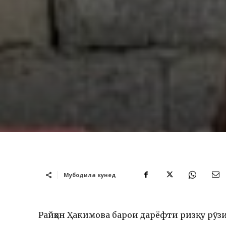
Мубодила кунед
Райҳон Ҳакимова барои дарёфти ризқу рӯ