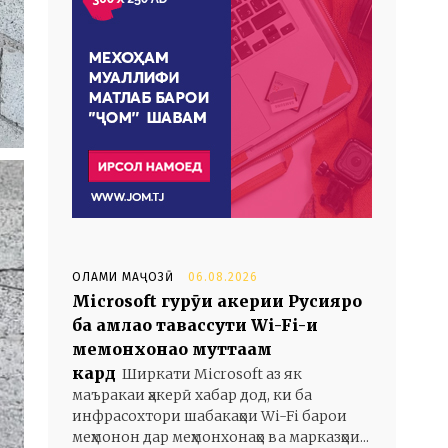
ОЛАМИ МАҶОЗӢ
06.08.2026
Microsoft гурӯҳи ҳакерии Русияро
ба ҳамлаҳо тавассути Wi-Fi-и
меҳмонхонаҳо муттаҳам
кард
Ширкати Microsoft аз як
маъракаи ҳакерӣ хабар дод, ки ба
инфрасохтори шабакаҳои Wi-Fi барои
меҳмонон дар меҳмонхонаҳо ва марказҳои...