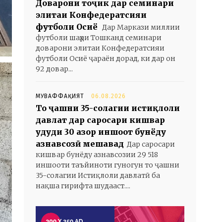
Доварони тоҷик дар семинари
элитаи Конфедератсияи
футболи Осиё
Дар Маркази миллии
футболи шаҳри Тошканд семинари
доварони элитаи Конфедератсияи
футболи Осиё ҷараён дорад, ки дар он
92 довар...
МУВАФФАҚИЯТ
06.08.2026
То ҷашни 35-солагии истиқлоли
давлат дар саросари кишвар
ҳудуди 30 ҳазор иншоот бунёду
азнавсозӣ мешавад
Дар саросари
кишвар бунёду азнавсозии 29 518
иншооти таъйиноти гуногун то ҷашни
35-солагии Истиқлоли давлатӣ ба
нақша гирифта шудааст....