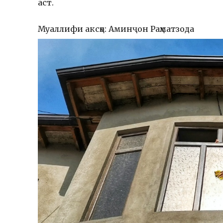
аст.
Муаллифи аксҳо: Аминҷон Раҳматзода