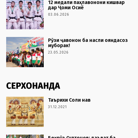
12 медали паҳлавонони кишвар
дар Ҷоми Осиё
03.06.2026
Рӯзи ҷавонон ба насли ояндасоз
муборак!
23.05.2026
СЕРХОНАНДА
Таърихи Соли нав
31.12.2021
Беҳрӯз Султонов: даъват ба