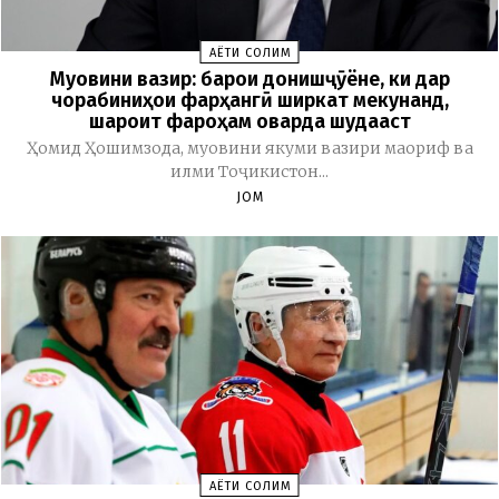
ҲАЁТИ СОЛИМ
Муовини вазир: барои донишҷӯёне, ки дар
чорабиниҳои фарҳангӣ ширкат мекунанд,
шароит фароҳам оварда шудааст
Ҳомид Ҳошимзода, муовини якуми вазири маориф ва
илми Тоҷикистон...
JOM
ҲАЁТИ СОЛИМ