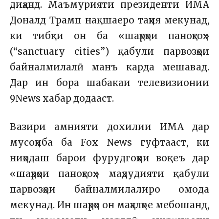
диҳанд. Маъмурияти президенти ИМА
Доналд Трамп нақшаеро таҳия мекунад,
ки тибқи он ба «шаҳрҳои паноҳгоҳ»
(“sanctuary cities”) қабули парвозҳои
байналмилалӣ манъ карда мешавад.
Дар ин бора шабакаи телевизионии
9News
хабар додааст.
Вазири амнияти дохилии ИМА дар
мусоҳиба ба
Fox News
гуфтааст, ки
ниҳодаш барои фурудгоҳҳои воқеъ дар
«шаҳрҳои паноҳгоҳ» маҳдудияти қабули
парвозҳои байналмилалиро омода
мекунад. Ин шаҳрҳо он маҳалҳое мебошанд,