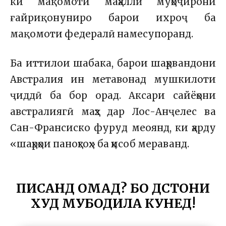
ки мақомоти маҳаллӣ муҳоҷирони
ғайриқонуниро барои ихроҷ ба
мақомоти федералӣ намесупоранд.
Ба иттилои шабака, барои шаҳрвандони
Австралия ин метавонад мушкилоти
ҷиддӣ ба бор орад. Аксари сайёҳони
австралиягӣ маҳз дар Лос-Анҷелес ва
Сан-Франсиско фуруд меоянд, ки ҳарду
«шаҳрҳои паноҳгоҳ» ба ҳисоб мераванд.
ПИСАНД ОМАД? БО ДӮСТОНИ
ХУД МУБОДИЛА КУНЕД!