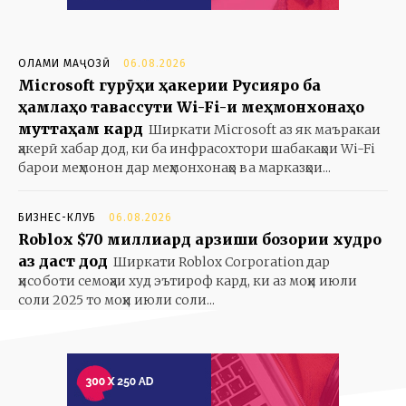
ОЛАМИ МАҶОЗӢ
06.08.2026
Microsoft гурӯҳи ҳакерии Русияро ба
ҳамлаҳо тавассути Wi-Fi-и меҳмонхонаҳо
муттаҳам кард
Ширкати Microsoft аз як маъракаи
ҳакерӣ хабар дод, ки ба инфрасохтори шабакаҳои Wi-Fi
барои меҳмонон дар меҳмонхонаҳо ва марказҳои...
БИЗНЕС-КЛУБ
06.08.2026
Roblox $70 миллиард арзиши бозории худро
аз даст дод
Ширкати Roblox Corporation дар
ҳисоботи семоҳаи худ эътироф кард, ки аз моҳи июли
соли 2025 то моҳи июли соли...