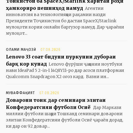
Тоҷикистон ба SpaceX/Starlink харитаи роҳи
ҳамкориро пешниҳод намуд
Агентии
инноватсия ва технологияҳои рақамии назди
Президенти Тоҷикистон бо дастаи SpaceX/Starlink
мулоқоти кории онлайн баргузор намуд. Дар ҷараёни
мулоқот...
ОЛАМИ МАҶОЗӢ
07.08.2026
Lenovo 33 соат бидуни пуркунии дубораи
барқ кор кунад
Lenovo фурӯши ҷаҳонии ноутбуки
нави IdeaPad 5 2-in-1 14Q8Y11-ро дар асоси платформаи
Qualcomm Snapdragon X2 оғоз кард. Вазни ин...
МУВАФФАҚИЯТ
07.08.2026
Доварони тоҷик дар семинари элитаи
Конфедератсияи футболи Осиё
Дар Маркази
миллии футболи шаҳри Тошканд семинари доварони
элитаи Конфедератсияи футболи Осиё ҷараён дорад,
ки дар он 92 довар...