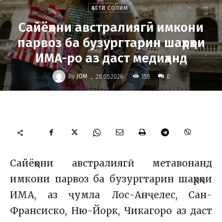
ҲАЁТИ СОЛИМ
Сайёҳони австралиягӣ имкони
парвоз ба бузургтарин шаҳрҳои
ИМА-ро аз даст медиҳанд
-
By
JOM
158
28.05.2026
0
Сайёҳони австралиягӣ метавонанд
имкони парвоз ба бузургтарин шаҳрҳои
ИМА, аз ҷумла Лос-Анҷелес, Сан-
Франсиско, Ню-Йорк, Чикагоро аз даст