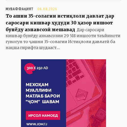
МУВАФФАҚИЯТ
06.08.2026
То ҷашни 35-солагии истиқлоли давлат дар
саросари кишвар ҳудуди 30 ҳазор иншоот
бунёду азнавсозӣ мешавад
Дар саросари
кишвар бунёду азнавсозии 29 518 иншооти таъйиноти
гуногун то ҷашни 35-солагии Истиқлоли давлатӣ ба
нақша гирифта шудааст....