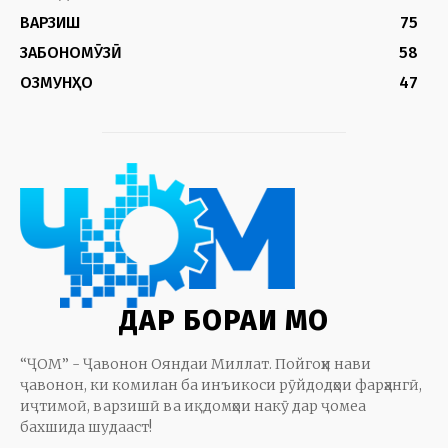
ВАРЗИШ
75
ЗАБОНОМӮЗӢ
58
ОЗМУНҲО
47
ДАР БОРАИ МО
“ҶОМ” - Ҷавонон Ояндаи Миллат. Пойгоҳи нави
ҷавонон, ки комилан ба инъикоси рӯйдодҳои фарҳангӣ,
иҷтимоӣ, варзишӣ ва иқдомҳои накӯ дар ҷомеа
бахшида шудааст!