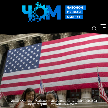
ҲАЁТИ СОЛИМ
Сайёҳони австралиягӣ имкони парвоз ба
бузургтарин шаҳрҳои ИМА-ро аз...