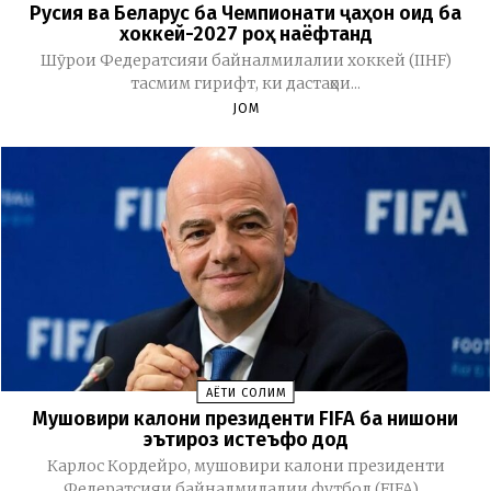
Русия ва Беларус ба Чемпионати ҷаҳон оид ба
хоккей-2027 роҳ наёфтанд
Шӯрои Федератсияи байналмилалии хоккей (IIHF)
тасмим гирифт, ки дастаҳои...
JOM
ҲАЁТИ СОЛИМ
Мушовири калони президенти FIFA ба нишони
эътироз истеъфо дод
Карлос Кордейро, мушовири калони президенти
Федератсияи байналмилалии футбол (FIFA)...