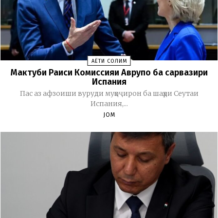
ҲАЁТИ СОЛИМ
Мактуби Раиси Комиссияи Аврупо ба сарвазири
Испания
Пас аз афзоиши вуруди муҳоҷирон ба шаҳри Сеутаи
Испания,...
JOM