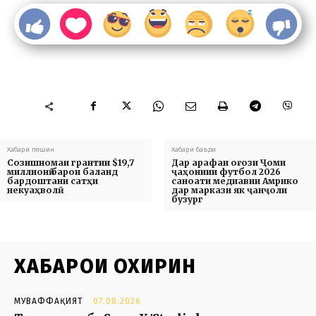
Хабари пешин
Хабари баъди
Созишномаи грантии $19,7
Дар арафаи оғози Ҷоми
миллионӣ барои баланд
ҷаҳониии футбол 2026
бардоштани сатҳи
саноати медиавии Амрико
некуаҳволӣ
дар маркази як ҷанҷоли
бузург
ХАБАРҲОИ ОХИРИН
МУВАФФАҚИЯТ
07.08.2026