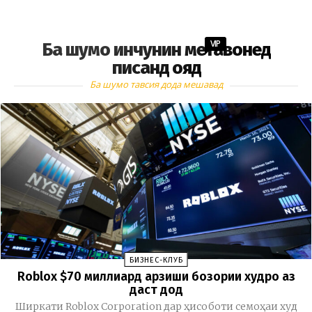
VIP
Ба шумо инчунин метавонед
писанд ояд
Ба шумо тавсия дода мешавад
БИЗНЕС-КЛУБ
Roblox $70 миллиард арзиши бозории худро аз
даст дод
Ширкати Roblox Corporation дар ҳисоботи семоҳаи худ