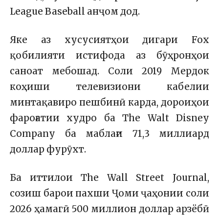
League Baseball
анҷом дод.
Яке аз хусусиятҳои дигари Fox
қобилияти истифода аз бӯҳронҳои
саноат мебошад. Соли 2019 Мердок
коҳиши телевизиони кабелии
минтақавиро пешбинӣ карда, дороиҳои
фароғатии худро ба
The Walt Disney
Company
ба маблағи 71,3 миллиард
доллар фурӯхт.
Ба иттилои
The Wall Street Journal
,
созиш барои пахши Ҷоми ҷаҳонии соли
2026 ҳамагӣ 500 миллион доллар арзёбӣ