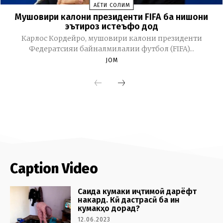
Caption Video
Саида кумаки иҷтимоӣ дарёфт
накард. Кӣ дастрасӣ ба ин
кумакҳо дорад?
12.06.2023