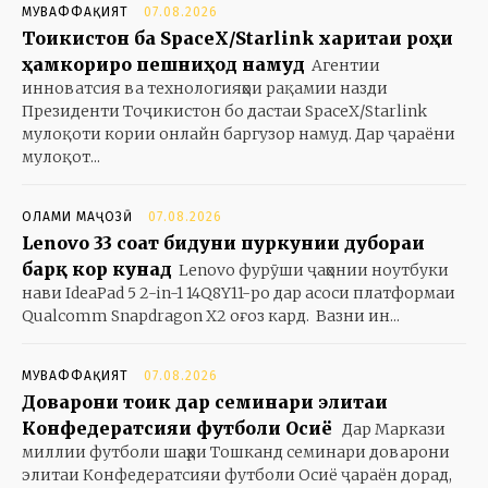
МУВАФФАҚИЯТ
07.08.2026
Тоҷикистон ба SpaceX/Starlink харитаи роҳи
ҳамкориро пешниҳод намуд
Агентии
инноватсия ва технологияҳои рақамии назди
Президенти Тоҷикистон бо дастаи SpaceX/Starlink
мулоқоти кории онлайн баргузор намуд. Дар ҷараёни
мулоқот...
ОЛАМИ МАҶОЗӢ
07.08.2026
Lenovo 33 соат бидуни пуркунии дубораи
барқ кор кунад
Lenovo фурӯши ҷаҳонии ноутбуки
нави IdeaPad 5 2-in-1 14Q8Y11-ро дар асоси платформаи
Qualcomm Snapdragon X2 оғоз кард. Вазни ин...
МУВАФФАҚИЯТ
07.08.2026
Доварони тоҷик дар семинари элитаи
Конфедератсияи футболи Осиё
Дар Маркази
миллии футболи шаҳри Тошканд семинари доварони
элитаи Конфедератсияи футболи Осиё ҷараён дорад,