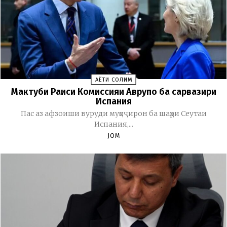
ҲАЁТИ СОЛИМ
Мактуби Раиси Комиссияи Аврупо ба сарвазири
Испания
Пас аз афзоиши вуруди муҳоҷирон ба шаҳри Сеутаи
Испания,...
JOM