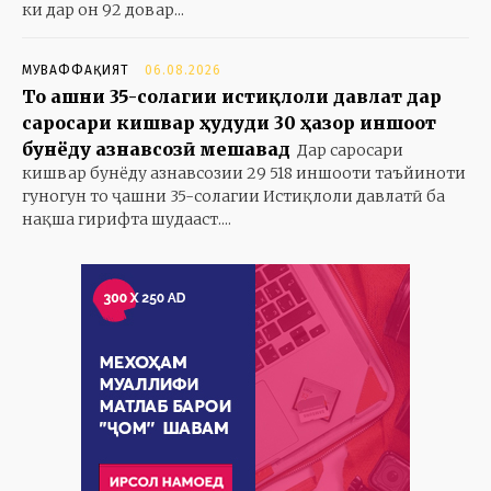
ки дар он 92 довар...
МУВАФФАҚИЯТ
06.08.2026
То ҷашни 35-солагии истиқлоли давлат дар
саросари кишвар ҳудуди 30 ҳазор иншоот
бунёду азнавсозӣ мешавад
Дар саросари
кишвар бунёду азнавсозии 29 518 иншооти таъйиноти
гуногун то ҷашни 35-солагии Истиқлоли давлатӣ ба
нақша гирифта шудааст....