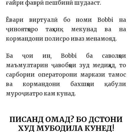
ғайри фаврӣ пешбинӣ шудааст.
Ёвари виртуалӣ бо номи Bobbi на
ҷиноятҳоро таҳқиқ мекунад ва на
кормандони полисро иваз менамояд.
Ба ҷои ин, Bobbi ба саволҳои
маъмултарин ҷавобҳои зуд медиҳад, то
сарбории операторони маркази тамос
ва кормандони бахшҳои қабули
муроҷиатро кам кунад.
ПИСАНД ОМАД? БО ДӮСТОНИ
ХУД МУБОДИЛА КУНЕД!