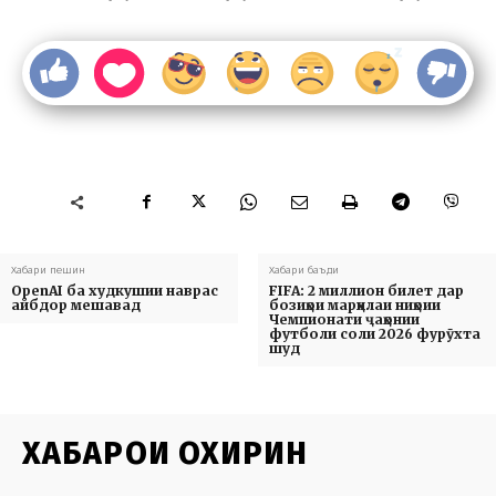
Хабари пешин
Хабари баъди
OpenAI ба худкушии наврас
FIFA: 2 миллион билет дар
айбдор мешавад
бозиҳои марҳилаи ниҳоии
Чемпионати ҷаҳонии
футболи соли 2026 фурӯхта
шуд
ХАБАРҲОИ ОХИРИН