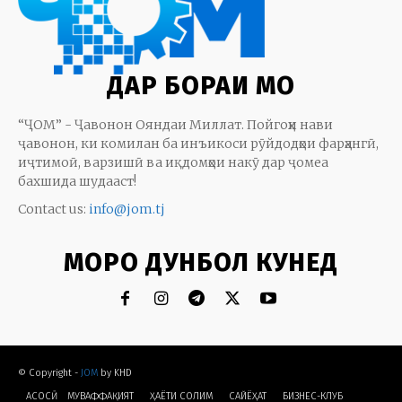
ДАР БОРАИ МО
“ҶОМ” - Ҷавонон Ояндаи Миллат. Пойгоҳи нави
ҷавонон, ки комилан ба инъикоси рӯйдодҳои фарҳангӣ,
иҷтимоӣ, варзишӣ ва иқдомҳои накӯ дар ҷомеа
бахшида шудааст!
Contact us:
info@jom.tj
МОРО ДУНБОЛ КУНЕД
© Copyright -
JOM
by KHD
АСОСӢ
МУВАФФАҚИЯТ
ҲАЁТИ СОЛИМ
CАЙЁҲАТ
БИЗНЕС-КЛУБ