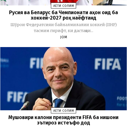
ҲАЁТИ СОЛИМ
Русия ва Беларус ба Чемпионати ҷаҳон оид ба
хоккей-2027 роҳ наёфтанд
Шӯрои Федератсияи байналмилалии хоккей (IIHF)
тасмим гирифт, ки дастаҳои...
JOM
ҲАЁТИ СОЛИМ
Мушовири калони президенти FIFA ба нишони
эътироз истеъфо дод