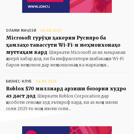
ОЛАМИ МАҶОЗӢ
06.08.2026
Microsoft гурӯҳи ҳакерии Русияро ба
ҳамлаҳо тавассути Wi-Fi-и меҳмонхонаҳо
муттаҳам кард
Ширкати Microsoft аз як маъракаи
ҳакерӣ хабар дод, ки ба инфрасохтори шабакаҳои Wi-Fi
барои меҳмонон дар меҳмонхонаҳо ва марказҳои...
БИЗНЕС-КЛУБ
06.08.2026
Roblox $70 миллиард арзиши бозории худро
аз даст дод
Ширкати Roblox Corporation дар
ҳисоботи семоҳаи худ эътироф кард, ки аз моҳи июли
соли 2025 то моҳи июли соли...