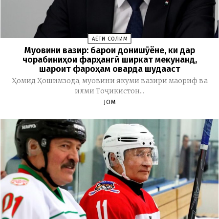
ҲАЁТИ СОЛИМ
Муовини вазир: барои донишҷӯёне, ки дар
чорабиниҳои фарҳангӣ ширкат мекунанд,
шароит фароҳам оварда шудааст
Ҳомид Ҳошимзода, муовини якуми вазири маориф ва
илми Тоҷикистон...
JOM