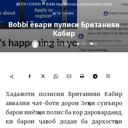
ҲАЁТИ СОЛИМ
Bobbi ёвари пулиси Британияи Кабир
ҲАЁТИ СОЛИМ
Bobbi ёвари пулиси Британияи
Кабир
-
By
JOM
211
27.11.2025
0
Хадамоти полисии Британияи Кабир
аввалин чат-боти дорои Зеҳни сунъиро
барои ниёзҳои полис ба кор дароварданд,
ки барои ҷавоб додан ба дархостҳои