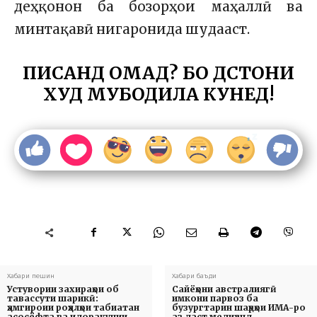
деҳқонон ба бозорҳои маҳаллӣ ва
минтақавӣ нигаронида шудааст.
ПИСАНД ОМАД? БО ДӮСТОНИ
ХУД МУБОДИЛА КУНЕД!
Хабари пешин
Хабари баъди
Устувории захираҳои об
Сайёҳони австралиягӣ
тавассути шарикӣ:
имкони парвоз ба
ҳамгироии роҳҳалҳои табиатан
бузургтарин шаҳрҳои ИМА-ро
асосёфта ва идоракунии
аз даст медиҳанд