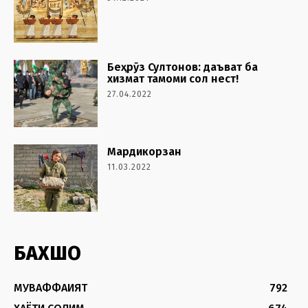
Беҳрӯз Султонов: даъват ба
хизмат тамоми сол нест!
27.04.2022
Мардикорзан
11.03.2022
БАХШҲО
МУВАФФАҚИЯТ
792