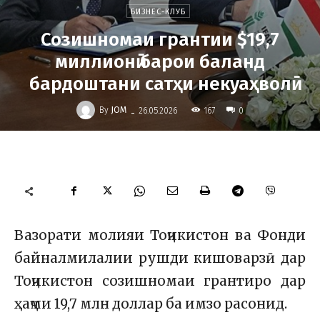
БИЗНЕС-КЛУБ
Созишномаи грантии $19,7
миллионӣ барои баланд
бардоштани сатҳи некуаҳволӣ
-
By
JOM
167
26.05.2026
0
Вазорати молияи Тоҷикистон ва Фонди
байналмилалии рушди кишоварзӣ дар
Тоҷикистон созишномаи грантиро дар
ҳаҷми 19,7 млн доллар ба имзо расонид.