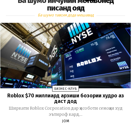
Ба шумо инчунин метавонед
писанд ояд
Ба шумо тавсия дода мешавад
БИЗНЕС-КЛУБ
Roblox $70 миллиард арзиши бозории худро аз
даст дод
Ширкати Roblox Corporation дар ҳисоботи семоҳаи худ
эътироф кард,...
JOM