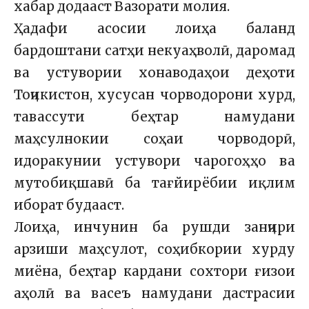
хабар додааст Вазорати молия.
Ҳадафи асосии лоиҳа баланд
бардоштани сатҳи некуаҳволӣ, даромад
ва устувории хонаводаҳои деҳоти
Тоҷикистон, хусусан чорводорони хурд,
тавассути беҳтар намудани
маҳсулнокии соҳаи чорводорӣ,
идоракунии устувори чарогоҳҳо ва
мутобиқшавӣ ба тағйирёбии иқлим
иборат будааст.
Лоиҳа, инчунин ба рушди занҷири
арзиши маҳсулот, соҳибкории хурду
миёна, беҳтар кардани сохтори ғизои
аҳолӣ ва васеъ намудани дастрасии