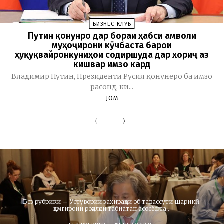
БИЗНЕС-КЛУБ
Путин қонунро дар бораи ҳабси амволи
муҳоҷирони кӯчбаста барои
ҳуқуқвайронкуниҳои содиршуда дар хориҷ аз
кишвар имзо кард
Владимир Путин, Президенти Русия қонунеро ба имзо
расонд, ки...
JOM