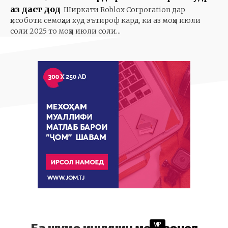
аз даст дод
Ширкати Roblox Corporation дар
ҳисоботи семоҳаи худ эътироф кард, ки аз моҳи июли
соли 2025 то моҳи июли соли...
VIP