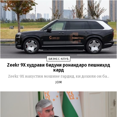
БИЗНЕС-КЛУБ
Zeekr 9X худрави бидуни ронандаро пешниҳод
кард
Zeekr 9X нахустин мошине гардид, ки дохили он ба...
JOM