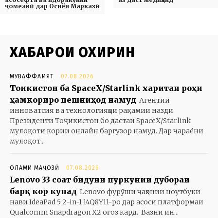
ҷомеавӣ дар Осиёи Марказӣ
ХАБАРҲОИ ОХИРИН
МУВАФФАҚИЯТ
07.08.2026
Тоҷикистон ба SpaceX/Starlink харитаи роҳи
ҳамкориро пешниҳод намуд
Агентии
инноватсия ва технологияҳои рақамии назди
Президенти Тоҷикистон бо дастаи SpaceX/Starlink
мулоқоти кории онлайн баргузор намуд. Дар ҷараёни
мулоқот...
ОЛАМИ МАҶОЗӢ
07.08.2026
Lenovo 33 соат бидуни пуркунии дубораи
барқ кор кунад
Lenovo фурӯши ҷаҳонии ноутбуки
нави IdeaPad 5 2-in-1 14Q8Y11-ро дар асоси платформаи
Qualcomm Snapdragon X2 оғоз кард. Вазни ин...