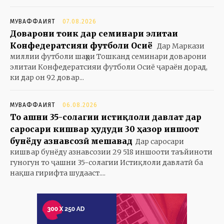
МУВАФФАҚИЯТ
07.08.2026
Доварони тоҷик дар семинари элитаи
Конфедератсияи футболи Осиё
Дар Маркази
миллии футболи шаҳри Тошканд семинари доварони
элитаи Конфедератсияи футболи Осиё ҷараён дорад,
ки дар он 92 довар...
МУВАФФАҚИЯТ
06.08.2026
То ҷашни 35-солагии истиқлоли давлат дар
саросари кишвар ҳудуди 30 ҳазор иншоот
бунёду азнавсозӣ мешавад
Дар саросари
кишвар бунёду азнавсозии 29 518 иншооти таъйиноти
гуногун то ҷашни 35-солагии Истиқлоли давлатӣ ба
нақша гирифта шудааст....