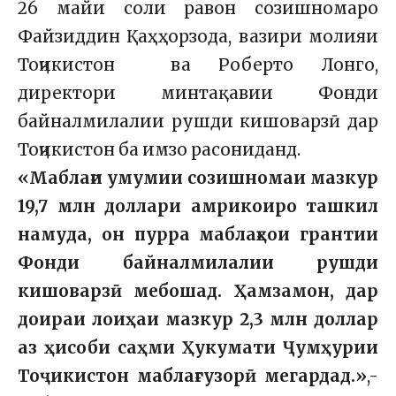
26 майи соли равон созишномаро
Файзиддин Қаҳҳорзода, вазири молияи
Тоҷикистон ва Роберто Лонго,
директори минтақавии Фонди
байналмилалии рушди кишоварзӣ дар
Тоҷикистон ба имзо расониданд.
«Маблағи умумии созишномаи мазкур
19,7 млн доллари амрикоиро ташкил
намуда, он пурра маблағҳои грантии
Фонди байналмилалии рушди
кишоварзӣ мебошад. Ҳамзамон, дар
доираи лоиҳаи мазкур 2,3 млн доллар
аз ҳисоби саҳми Ҳукумати Ҷумҳурии
Тоҷикистон маблағгузорӣ мегардад.»
,-