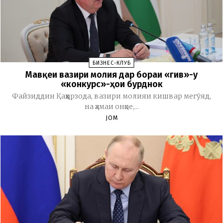
БИЗНЕС-КЛУБ
Мавқеи вазири молия дар бораи «гив»-у
«конкурс»-ҳои бурднок
Файзиддин Қаҳҳорзода, вазири молияи кишвар мегӯяд,
на ҳамаи онҳое,...
JOM