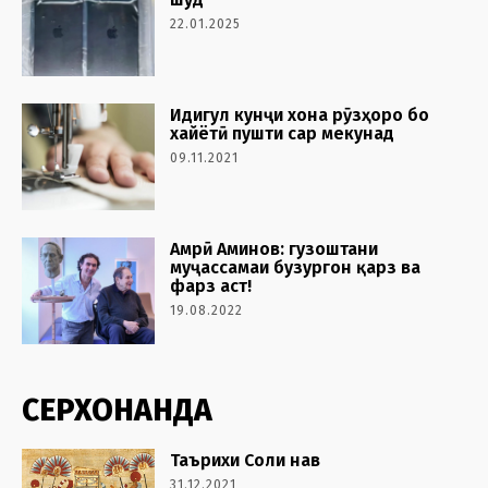
22.01.2025
Идигул кунҷи хона рӯзҳоро бо
хайётӣ пушти сар мекунад
09.11.2021
Амрӣ Аминов: гузоштани
муҷассамаи бузургон қарз ва
фарз аст!
19.08.2022
СЕРХОНАНДА
Таърихи Соли нав
31.12.2021