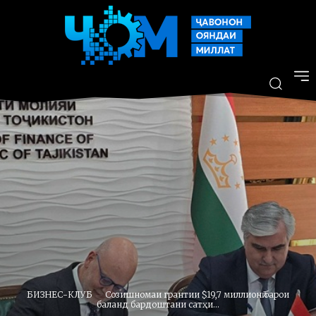
БИЗНЕС-КЛУБ
Созишномаи грантии $19,7 миллионӣ барои
баланд бардоштани сатҳи...