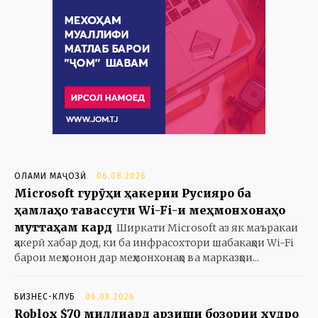
ОЛАМИ МАҶОЗӢ
06.08.2026
Microsoft гурӯҳи ҳакерии Русияро ба
ҳамлаҳо тавассути Wi-Fi-и меҳмонхонаҳо
муттаҳам кард
Ширкати Microsoft аз як маъракаи
ҳакерӣ хабар дод, ки ба инфрасохтори шабакаҳои Wi-Fi
барои меҳмонон дар меҳмонхонаҳо ва марказҳои...
БИЗНЕС-КЛУБ
06.08.2026
Roblox $70 миллиард арзиши бозории худро