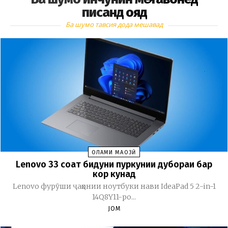
писанд ояд
Ба шумо тавсия дода мешавад
ОЛАМИ МАҶОЗӢ
Lenovo 33 соат бидуни пуркунии дубораи барқ
кор кунад
Lenovo фурӯши ҷаҳонии ноутбуки нави IdeaPad 5 2-in-1
14Q8Y11-ро...
JOM