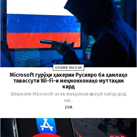
ОЛАМИ МАҶОЗӢ
Microsoft гурӯҳи ҳакерии Русияро ба ҳамлаҳо
тавассути Wi-Fi-и меҳмонхонаҳо муттаҳам
кард
Ширкати Microsoft аз як маъракаи ҳакерӣ хабар дод,
ки...
JOM