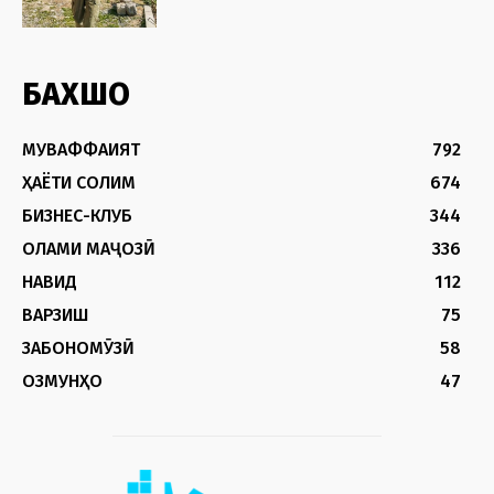
БАХШҲО
МУВАФФАҚИЯТ
792
ҲАЁТИ СОЛИМ
674
БИЗНЕС-КЛУБ
344
ОЛАМИ МАҶОЗӢ
336
НАВИД
112
ВАРЗИШ
75
ЗАБОНОМӮЗӢ
58
ОЗМУНҲО
47