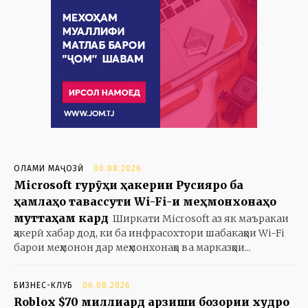
ОЛАМИ МАҶОЗӢ
06.08.2026
Microsoft гурӯҳи ҳакерии Русияро ба
ҳамлаҳо тавассути Wi-Fi-и меҳмонхонаҳо
муттаҳам кард
Ширкати Microsoft аз як маъракаи
ҳакерӣ хабар дод, ки ба инфрасохтори шабакаҳои Wi-Fi
барои меҳмонон дар меҳмонхонаҳо ва марказҳои...
БИЗНЕС-КЛУБ
06.08.2026
Roblox $70 миллиард арзиши бозории худро