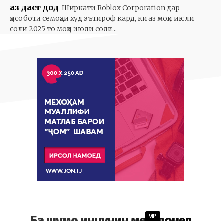
аз даст дод
Ширкати Roblox Corporation дар
ҳисоботи семоҳаи худ эътироф кард, ки аз моҳи июли
соли 2025 то моҳи июли соли...
VIP
Ба шумо инчунин метавонед