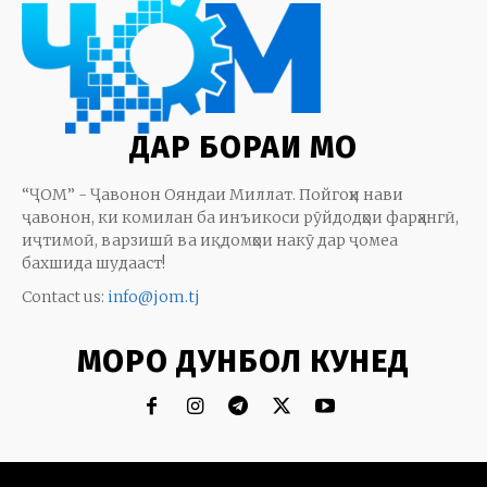
ДАР БОРАИ МО
“ҶОМ” - Ҷавонон Ояндаи Миллат. Пойгоҳи нави
ҷавонон, ки комилан ба инъикоси рӯйдодҳои фарҳангӣ,
иҷтимоӣ, варзишӣ ва иқдомҳои накӯ дар ҷомеа
бахшида шудааст!
Contact us:
info@jom.tj
МОРО ДУНБОЛ КУНЕД