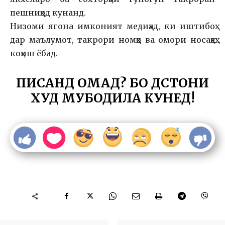
пешниҳод кунанд.
Низоми ягона имконият медиҳад, ки иштибоҳ
дар маълумот, такрори номҳо ва омори носаҳеҳ
коҳиш ёбад.
ПИСАНД ОМАД? БО ДӮСТОНИ
ХУД МУБОДИЛА КУНЕД!