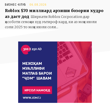
БИЗНЕС-КЛУБ
06.08.2026
Roblox $70 миллиард арзиши бозории худро
аз даст дод
Ширкати Roblox Corporation дар
ҳисоботи семоҳаи худ эътироф кард, ки аз моҳи июли
соли 2025 то моҳи июли соли...