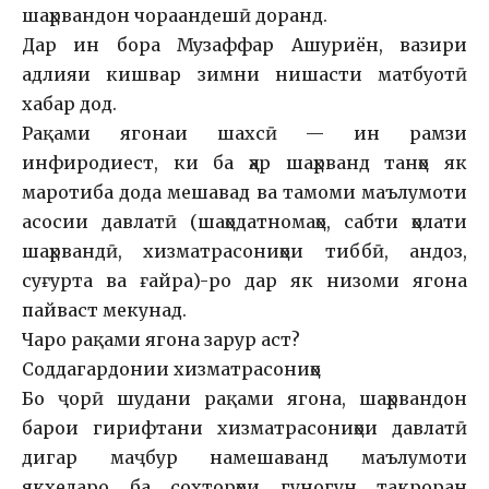
шаҳрвандон чораандешӣ доранд.
Дар ин бора Музаффар Ашуриён, вазири
адлияи кишвар зимни нишасти матбуотӣ
хабар дод.
Рақами ягонаи шахсӣ — ин рамзи
инфиродиест, ки ба ҳар шаҳрванд танҳо як
маротиба дода мешавад ва тамоми маълумоти
асосии давлатӣ (шаҳодатномаҳо, сабти ҳолати
шаҳрвандӣ, хизматрасониҳои тиббӣ, андоз,
суғурта ва ғайра)-ро дар як низоми ягона
пайваст мекунад.
Чаро рақами ягона зарур аст?
Соддагардонии хизматрасониҳо
Бо ҷорӣ шудани рақами ягона, шаҳрвандон
барои гирифтани хизматрасониҳои давлатӣ
дигар маҷбур намешаванд маълумоти
якхеларо ба сохторҳои гуногун такроран