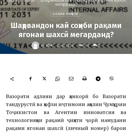
ОЛАМИ МАҶОЗӢ
Шаҳрвандон кай соҳиби рақами ягонаи шахсӣ
мегарданд?
ОЛАМИ МАҶОЗӢ
Шаҳрвандон кай соҳиби рақами
ягонаи шахсӣ мегарданд?
-
By
JOM
311
24.02.2026
0
Вазорати адлияи дар ҳамкорӣ бо Вазорати
тандурустӣ ва ҳифзи иҷтимоии аҳолии Ҷумҳурии
Тоҷикистон ва Агентии инноватсия ва
технологияҳои рақамӣ ҷиҳати ҷорӣ намудани
рақами ягонаи шахсӣ (личный номер) барои