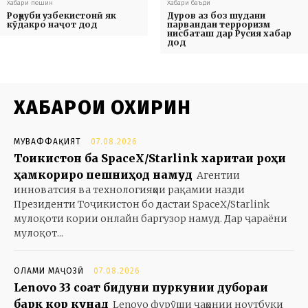
Хабари пешин
Хабари баъди
Роҳруби узбекистонӣ як
Дуров аз боз шудани
кӯдакро наҷот дод
парвандаи терроризм
нисбаташ дар Русия хабар
дод
ХАБАРҲОИ ОХИРИН
МУВАФФАҚИЯТ
07.08.2026
Тоҷикистон ба SpaceX/Starlink харитаи роҳи
ҳамкориро пешниҳод намуд
Агентии
инноватсия ва технологияҳои рақамии назди
Президенти Тоҷикистон бо дастаи SpaceX/Starlink
мулоқоти кории онлайн баргузор намуд. Дар ҷараёни
мулоқот...
ОЛАМИ МАҶОЗӢ
07.08.2026
Lenovo 33 соат бидуни пуркунии дубораи
барқ кор кунад
Lenovo фурӯши ҷаҳонии ноутбуки