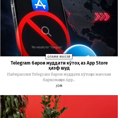
ОЛАМИ МАҶОЗӢ
Telegram барои муддати кӯтоҳ аз App Store
ҳазф шуд
Паёмрасони Telegram барои муддати кӯтоҳ аз мағозаи
барномаҳои App...
JOM