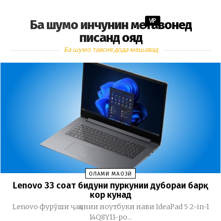
VIP
Ба шумо инчунин метавонед
писанд ояд
Ба шумо тавсия дода мешавад
ОЛАМИ МАҶОЗӢ
Lenovo 33 соат бидуни пуркунии дубораи барқ
кор кунад
Lenovo фурӯши ҷаҳонии ноутбуки нави IdeaPad 5 2-in-1
14Q8Y11-ро...