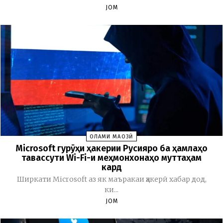
JOM
ОЛАМИ МАҶОЗӢ
Microsoft гурӯҳи ҳакерии Русияро ба ҳамлаҳо
тавассути Wi-Fi-и меҳмонхонаҳо муттаҳам
кард
Ширкати Microsoft аз як маъракаи ҳакерӣ хабар дод,
ки...
JOM