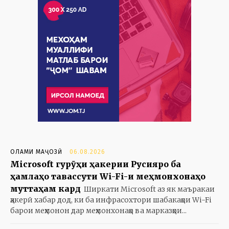
ОЛАМИ МАҶОЗӢ
06.08.2026
Microsoft гурӯҳи ҳакерии Русияро ба
ҳамлаҳо тавассути Wi-Fi-и меҳмонхонаҳо
муттаҳам кард
Ширкати Microsoft аз як маъракаи
ҳакерӣ хабар дод, ки ба инфрасохтори шабакаҳои Wi-Fi
барои меҳмонон дар меҳмонхонаҳо ва марказҳои...