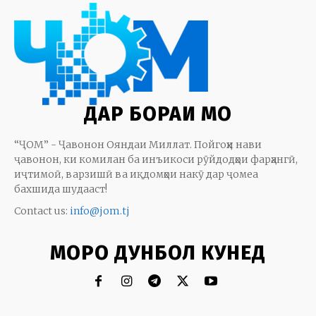
ДАР БОРАИ МО
“ҶОМ” - Ҷавонон Ояндаи Миллат. Пойгоҳи нави
ҷавонон, ки комилан ба инъикоси рӯйдодҳои фарҳангӣ,
иҷтимоӣ, варзишӣ ва иқдомҳои накӯ дар ҷомеа
бахшида шудааст!
Contact us:
info@jom.tj
МОРО ДУНБОЛ КУНЕД