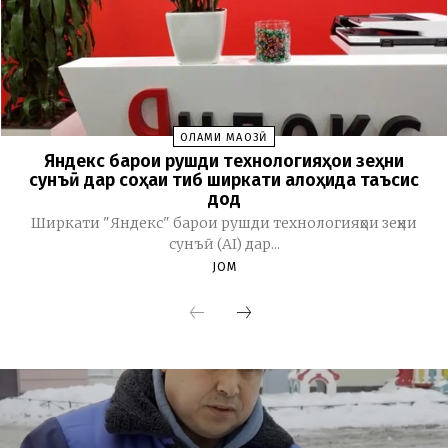
ОЛАМИ МАҶОЗӢ
Яндекс барои рушди технологияҳои зеҳни
сунъӣ дар соҳаи тиб ширкати алоҳида таъсис
дод
Ширкати "Яндекс" барои рушди технологияҳои зеҳни
сунъӣ (AI) дар...
JOM