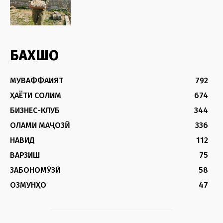
БАХШҲО
МУВАФФАҚИЯТ
792
ҲАЁТИ СОЛИМ
674
БИЗНЕС-КЛУБ
344
ОЛАМИ МАҶОЗӢ
336
НАВИД
112
ВАРЗИШ
75
ЗАБОНОМӮЗӢ
58
ОЗМУНҲО
47