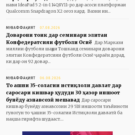
нави IdeaPad 5 2-in-1 14Q8Y11-ро дар асоси платформаи
Qualcomm Snapdragon X2 оғоз кард. Вазни ин...
МУВАФФАҚИЯТ
07.08.2026
Доварони тоҷик дар семинари элитаи
Конфедератсияи футболи Осиё
Дар Маркази
миллии футболи шаҳри Тошканд семинари доварони
элитаи Конфедератсияи футболи Осиё ҷараён дорад,
ки дар он 92 довар...
МУВАФФАҚИЯТ
06.08.2026
То ҷашни 35-солагии истиқлоли давлат дар
саросари кишвар ҳудуди 30 ҳазор иншоот
бунёду азнавсозӣ мешавад
Дар саросари
кишвар бунёду азнавсозии 29 518 иншооти таъйиноти
гуногун то ҷашни 35-солагии Истиқлоли давлатӣ ба
нақша гирифта шудааст....