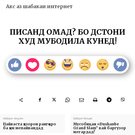
Акс аз шабакаи интернет
ПИСАНД ОМАД? БО ДӮСТОНИ
ХУД МУБОДИЛА КУНЕД!
Хабари пешин
Хабари баъди
Пайваста ҳазорон рангҳоро
Мусобиқаи «Dushanbe
ба ҳам мепайвандад
Grand Slam” кай баргузор
мегардад?