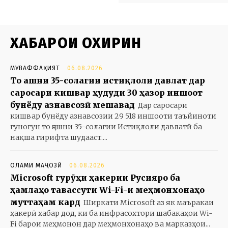
ХАБАРҲОИ ОХИРИН
МУВАФФАҚИЯТ
06.08.2026
То ҷашни 35-солагии истиқлоли давлат дар
саросари кишвар ҳудуди 30 ҳазор иншоот
бунёду азнавсозӣ мешавад
Дар саросари
кишвар бунёду азнавсозии 29 518 иншооти таъйиноти
гуногун то ҷашни 35-солагии Истиқлоли давлатӣ ба
нақша гирифта шудааст....
ОЛАМИ МАҶОЗӢ
06.08.2026
Microsoft гурӯҳи ҳакерии Русияро ба
ҳамлаҳо тавассути Wi-Fi-и меҳмонхонаҳо
муттаҳам кард
Ширкати Microsoft аз як маъракаи
ҳакерӣ хабар дод, ки ба инфрасохтори шабакаҳои Wi-
Fi барои меҳмонон дар меҳмонхонаҳо ва марказҳои...