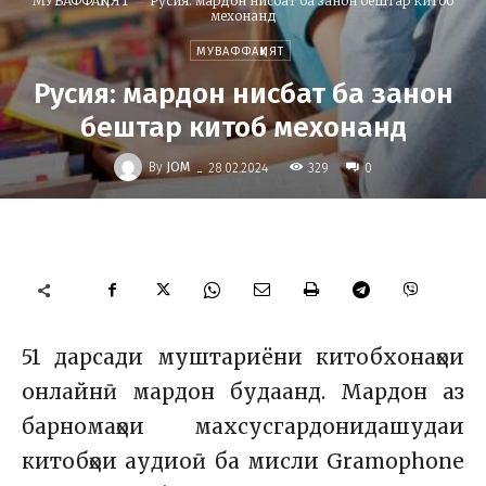
МУВАФФАҚИЯТ
Русия: мардон нисбат ба занон бештар китоб
мехонанд
МУВАФФАҚИЯТ
Русия: мардон нисбат ба занон
бештар китоб мехонанд
-
By
JOM
329
28.02.2024
0
51 дарсади муштариёни китобхонаҳои
онлайнӣ мардон будаанд. Мардон аз
барномаҳои махсусгардонидашудаи
китобҳои аудиоӣ ба мисли Gramophone