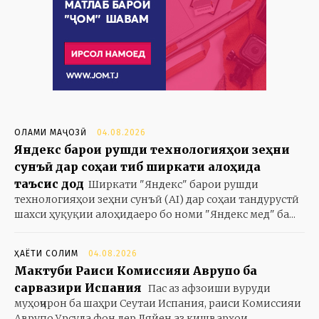
ОЛАМИ МАҶОЗӢ
04.08.2026
Яндекс барои рушди технологияҳои зеҳни
сунъӣ дар соҳаи тиб ширкати алоҳида
таъсис дод
Ширкати "Яндекс" барои рушди
технологияҳои зеҳни сунъӣ (AI) дар соҳаи тандурустӣ
шахси ҳуқуқии алоҳидаеро бо номи "Яндекс мед" ба...
ҲАЁТИ СОЛИМ
04.08.2026
Мактуби Раиси Комиссияи Аврупо ба
сарвазири Испания
Пас аз афзоиши вуруди
муҳоҷирон ба шаҳри Сеутаи Испания, раиси Комиссияи
Аврупо Урсула фон дер Ляйен аз кишварҳои