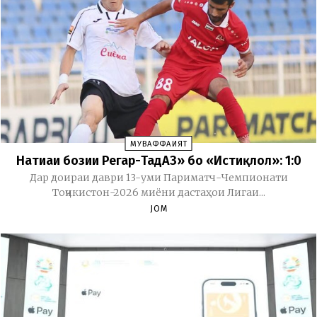
МУВАФФАҚИЯТ
Натиҷаи бозии Регар-ТадАЗ» бо «Истиқлол»: 1:0
Дар доираи даври 13-уми Париматч-Чемпионати
Тоҷикистон-2026 миёни дастаҳои Лигаи...
JOM