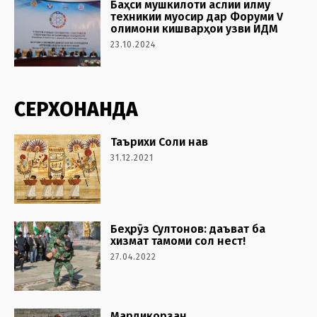
Баҳси мушкилоти аслии илму
техникии муосир дар Форуми V
олимони кишварҳои узви ИДМ
23.10.2024
СЕРХОНАНДА
Таърихи Соли нав
31.12.2021
Беҳрӯз Султонов: даъват ба
хизмат тамоми сол нест!
27.04.2022
Мардикорзан