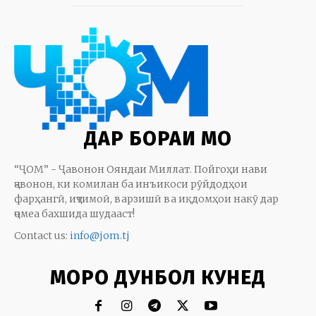
ДАР БОРАИ МО
“ҶОМ” - Ҷавонон Ояндаи Миллат. Пойгоҳи нави
ҷавонон, ки комилан ба инъикоси рӯйдодҳои
фарҳангӣ, иҷтимоӣ, варзишӣ ва иқдомҳои накӯ дар
ҷомеа бахшида шудааст!
Contact us:
info@jom.tj
МОРО ДУНБОЛ КУНЕД