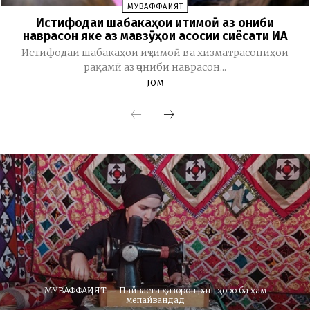
МУВАФФАҚИЯТ
Истифодаи шабакаҳои иҷтимоӣ аз ҷониби
наврасон яке аз мавзӯҳои асосии сиёсати ИА
Истифодаи шабакаҳои иҷтимоӣ ва хизматрасониҳои
рақамӣ аз ҷониби наврасон...
JOM