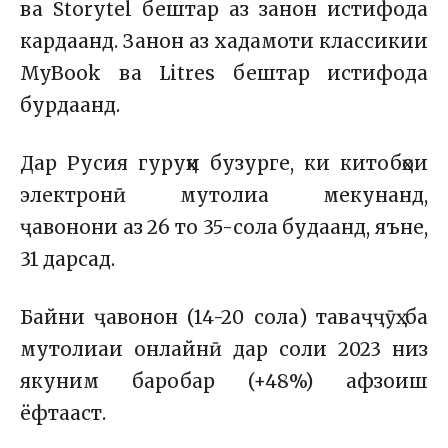
ва Storytel бештар аз занон истифода
кардаанд. Занон аз хадамоти классикии
MyBook ва Litres бештар истифода
бурдаанд.
Дар Русия гуруҳи бузурге, ки китобҳои
электронӣ мутолиа мекунанд,
ҷавонони аз 26 то 35-сола будаанд, яъне,
31 дарсад.
Байни ҷавонон (14-20 сола) таваҷҷӯҳ ба
мутолиаи онлайнӣ дар соли 2023 низ
якуним баробар (+48%) афзоиш
ёфтааст.