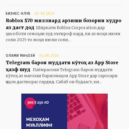
БИЗНЕС-КЛУБ
06.08.2026
Roblox $70 миллиард арзиши бозории худро
аз даст дод
Ширкати Roblox Corporation дар
ҳисоботи семоҳаи худ эътироф кард, ки аз моҳи июли
соли 2025 то моҳи июли соли...
ОЛАМИ МАҶОЗӢ
04.08.2026
Telegram барои муддати кӯтоҳ аз App Store
ҳазф шуд
Паёмрасони Telegram барои муддати
кӯтоҳ аз мағозаи барномаҳои App Store дар саросари
ҷаҳон дастнорас гардид. Сабаб он будааст, ки...