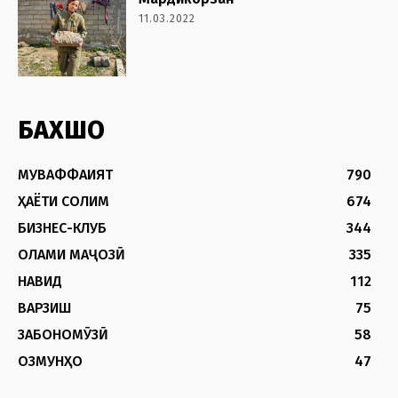
11.03.2022
БАХШҲО
МУВАФФАҚИЯТ
790
ҲАЁТИ СОЛИМ
674
БИЗНЕС-КЛУБ
344
ОЛАМИ МАҶОЗӢ
335
НАВИД
112
ВАРЗИШ
75
ЗАБОНОМӮЗӢ
58
ОЗМУНҲО
47