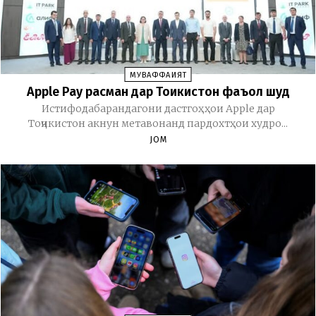
МУВАФФАҚИЯТ
Apple Pay расман дар Тоҷикистон фаъол шуд
Истифодабарандагони дастгоҳҳои Apple дар
Тоҷикистон акнун метавонанд пардохтҳои худро...
JOM