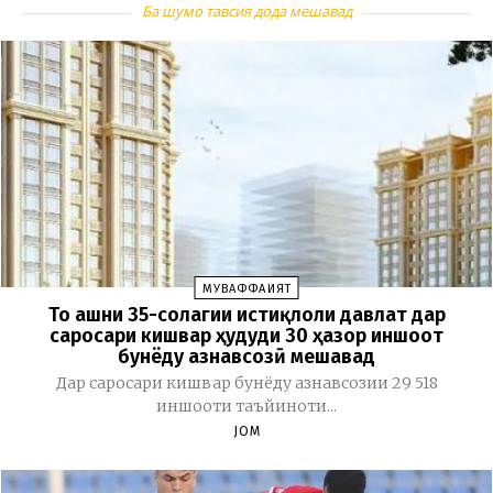
Ба шумо тавсия дода мешавад
МУВАФФАҚИЯТ
То ҷашни 35-солагии истиқлоли давлат дар
саросари кишвар ҳудуди 30 ҳазор иншоот
бунёду азнавсозӣ мешавад
Дар саросари кишвар бунёду азнавсозии 29 518
иншооти таъйиноти...
JOM