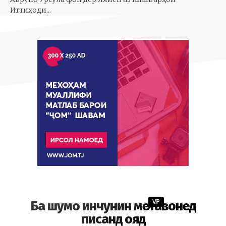
Иттиҳоди...
VIP
Ба шумо инчунин метавонед
писанд ояд