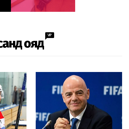
VIP
санд ояд