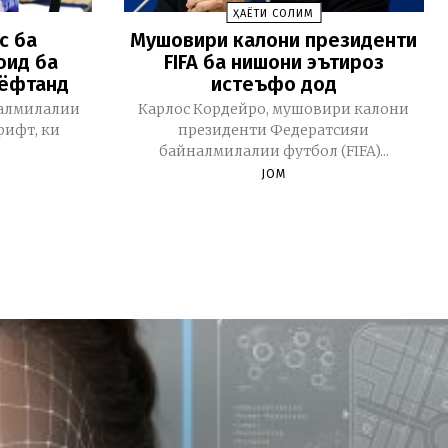
ҲАЁТИ СОЛИМ
с ба
Мушовири калони президенти
оид ба
FIFA ба нишони эътироз
аёфтанд
истеъфо дод
алмилалии
Карлос Кордейро, мушовири калони
рифт, ки
президенти Федератсияи
байналмилалии футбол (FIFA)...
JOM