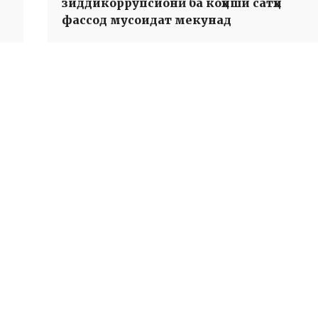
зиддикоррупсионӣ ба коҳиши сатҳи
фассод мусоидат мекунад