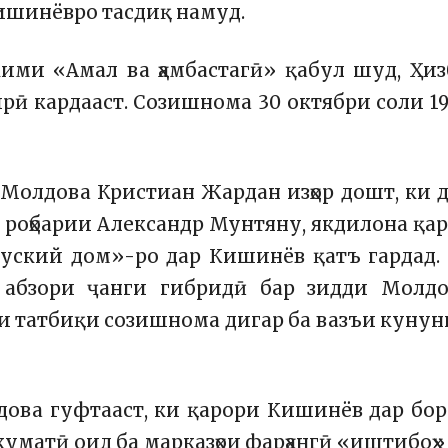
Кишинёвро тасдиқ намуд.
кими «Амал ва ҳамбастагӣ» қабул шуд, Ҳи
рӣ кардааст.
Созишнома 30 октябри соли 1
и Молдова Кристиан Жардан изҳор дошт, ки 
и роҳбарии Александр Мунтяну, якдилона қа
уский дом»-ро дар Кишинёв қатъ гардад.
н абзори ҷанги гибридӣ бар зидди Молдо
и татбиқи созишнома дигар ба вазъи куну
дова гуфтааст, ки қарори Кишинёв дар бо
уматӣ оид ба марказҳои фарҳангӣ «иштибоҳ»