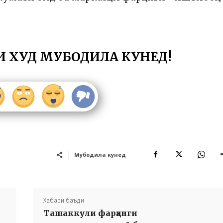
И ХУД МУБОДИЛА КУНЕД!
Мубодила кунед
Хабари баъди
Ташаккули фарҳанги