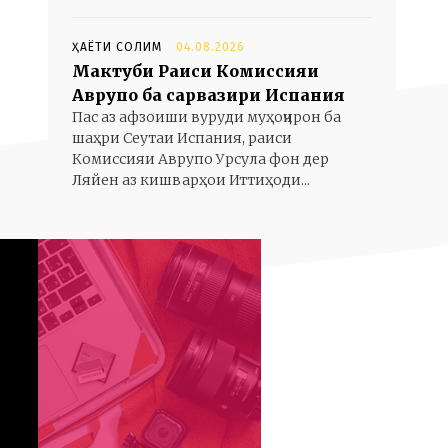
ҲАЁТИ СОЛИМ
04.08.2026
Мактуби Раиси Комиссияи
Аврупо ба сарвазири Испания
Пас аз афзоиши вуруди муҳоҷирон ба
шаҳри Сеутаи Испания, раиси
Комиссияи Аврупо Урсула фон дер
Ляйен аз кишварҳои Иттиҳоди...