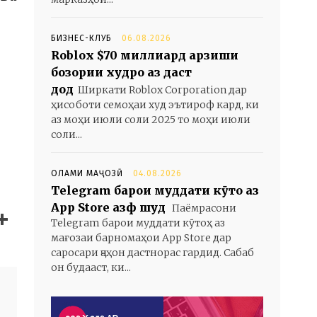
БИЗНЕС-КЛУБ
06.08.2026
Roblox $70 миллиард арзиши
бозории худро аз даст
дод
Ширкати Roblox Corporation дар
ҳисоботи семоҳаи худ эътироф кард, ки
аз моҳи июли соли 2025 то моҳи июли
соли...
ОЛАМИ МАҶОЗӢ
04.08.2026
Telegram барои муддати кӯтоҳ аз
App Store ҳазф шуд
Паёмрасони
Telegram барои муддати кӯтоҳ аз
мағозаи барномаҳои App Store дар
саросари ҷаҳон дастнорас гардид. Сабаб
он будааст, ки...