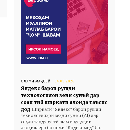
ОЛАМИ МАҶОЗӢ
04.08.2026
Яндекс барои рушди
технологияҳои зеҳни сунъӣ дар
соҳаи тиб ширкати алоҳида таъсис
дод
Ширкати "Яндекс" барои рушди
технологияҳои зеҳни сунъӣ (AI) дар
соҳаи тандурустӣ шахси ҳуқуқии
алоҳидаеро бо номи "Яндекс мед" ба...