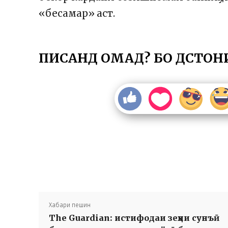
«бесамар» аст.
ПИСАНД ОМАД? БО ДӮСТОН
Хабари пешин
The Guardian: истифодаи зеҳни сунъӣ