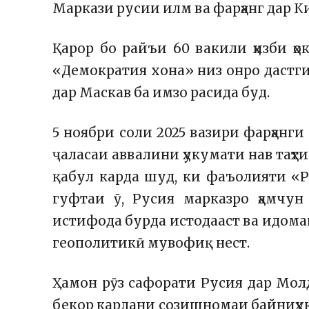
Маркази русии илм ва фарҳанг дар 
Қарор бо райъи 60 вакили ҳизби ҳо
«Демократия хона» низ онро дастги
дар Маскав ба имзо расида буд.
5 ноябри соли 2025 вазири фарҳанг
ҷаласаи аввалини ҳукумати нав таҳт
қабул карда шуд, ки фаъолияти «Р
гуфтаи ӯ, Русия марказро ҳамчу
истифода бурда истодааст ва идома
геополитикӣ мувофиқ нест.
Ҳамон рӯз сафорати Русия дар Мол
бекор кардани созишномаи байниҳук