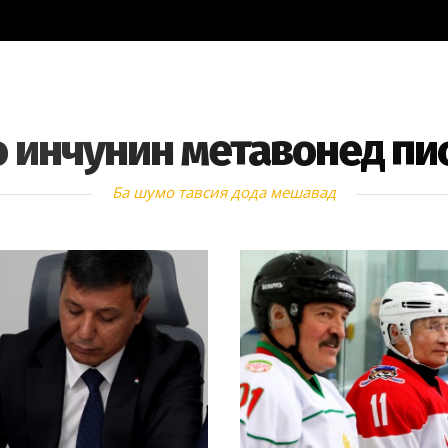
 инчунин метавонед пи
Ба шумо тавсия дода мешавад