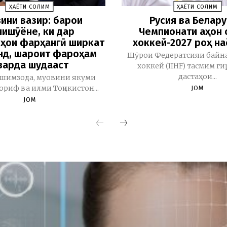
ҲАЁТИ СОЛИМ
ҲАЁТИ СОЛИМ
ини вазир: барои
Русия ва Белару
ишҷӯёне, ки дар
Чемпионати ҷаҳон 
ҳои фарҳангӣ ширкат
хоккей-2027 роҳ н
нд, шароит фароҳам
Шӯрои Федератсияи байн
варда шудааст
хоккей (IIHF) тасмим ги
дастаҳои...
шимзода, муовини якуми
риф ва илми Тоҷикистон...
JOM
JOM