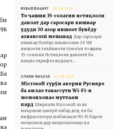
МУВАФФАҚИЯТ
06.08.2026
То ҷашни 35-солагии истиқлоли
зби
давлат дар саросари кишвар
998
ҳудуди 30 ҳазор иншоот бунёду
азнавсозӣ мешавад
Дар саросари
кишвар бунёду азнавсозии 29 518
иншооти таъйиноти гуногун то ҷашни
дар
35-солагии Истиқлоли давлатӣ ба
нақша гирифта шудааст....
рор
 Ба
ОЛАМИ МАҶОЗӢ
06.08.2026
ва
Microsoft гурӯҳи ҳакерии Русияро
ба ҳамлаҳо тавассути Wi-Fi-и
нии
меҳмонхонаҳо муттаҳам
кард
Ширкати Microsoft аз як
маъракаи ҳакерӣ хабар дод, ки ба
инфрасохтори шабакаҳои Wi-Fi барои
раи
меҳмонон дар меҳмонхонаҳо ва
 ва
марказҳои...