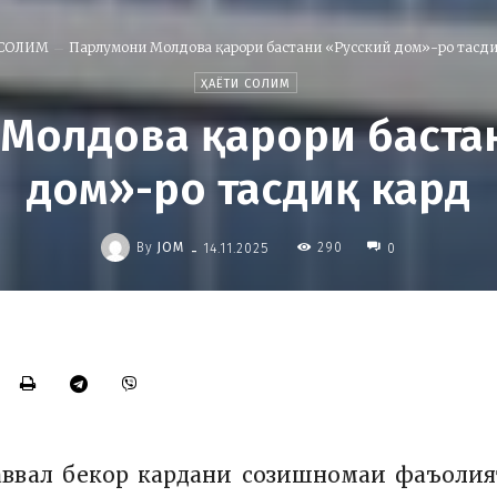
 СОЛИМ
Парлумони Молдова қарори бастани «Русский дом»-ро тасди
ҲАЁТИ СОЛИМ
Молдова қарори баста
дом»-ро тасдиқ кард
-
By
JOM
290
14.11.2025
0
ввал бекор кардани созишномаи фаъолия