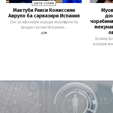
ҲАЁТИ СОЛИМ
Мактуби Раиси Комиссияи
Муов
Аврупо ба сарвазири Испания
дон
чорабини
Пас аз афзоиши вуруди муҳоҷирон ба
мекуна
шаҳри Сеутаи Испания,...
о
JOM
Ҳомид Ҳо
вазири мао