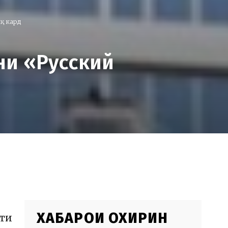
қ кард
ни «Русский
ХАБАРҲОИ ОХИРИН
ти