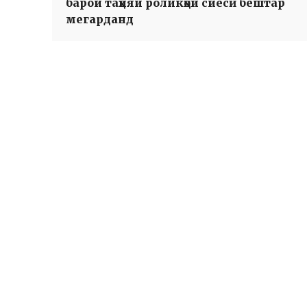
барои таҳияи роликҳои сиёсӣ бештар
мегарданд