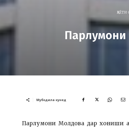
ҲАЁТИ
Парлумони 
Мубодила кунед
Парлумони Молдова дар хониши а