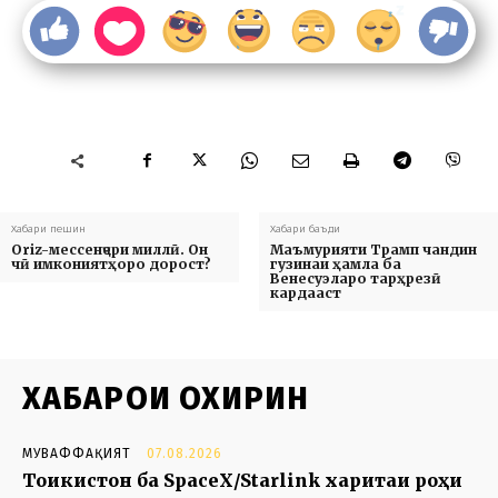
Хабари пешин
Хабари баъди
Oriz-мессенҷери миллӣ. Он
Маъмурияти Трамп чандин
чӣ имкониятҳоро дорост?
гузинаи ҳамла ба
Венесуэларо тарҳрезӣ
кардааст
ХАБАРҲОИ ОХИРИН
МУВАФФАҚИЯТ
07.08.2026
Тоҷикистон ба SpaceX/Starlink харитаи роҳи