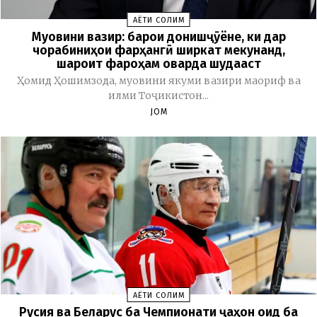
ҲАЁТИ СОЛИМ
Муовини вазир: барои донишҷӯёне, ки дар
чорабиниҳои фарҳангӣ ширкат мекунанд,
шароит фароҳам оварда шудааст
Ҳомид Ҳошимзода, муовини якуми вазири маориф ва
илми Тоҷикистон...
JOM
ҲАЁТИ СОЛИМ
Русия ва Беларус ба Чемпионати ҷаҳон оид ба