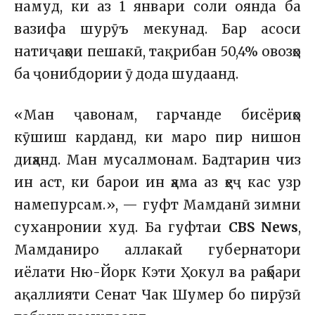
намуд, ки аз 1 январи соли оянда ба
вазифа шурӯъ мекунад. Бар асоси
натиҷаҳои пешакӣ, тақрибан 50,4% овозҳо
ба ҷонибдории ӯ дода шудаанд.
«Ман ҷавонам, гарчанде бисёриҳо
кӯшиш карданд, ки маро пир нишон
диҳанд. Ман мусалмонам. Бадтарин чиз
ин аст, ки барои ин ҳама аз ҳеҷ кас узр
намепурсам.», — гуфт Мамданӣ зимни
суханронии худ. Ба гуфтаи
CBS News
,
Мамданиро аллакай губернатори
иёлати Ню-Йорк Кэти Ҳокул ва раҳбари
ақаллияти Сенат Чак Шумер бо пирӯзӣ