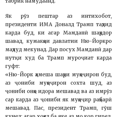
табрик намудаанд.
Як рӯз пештар аз интихобот,
президенти ИМА Доналд Трамп таҳдид
карда буд, ки агар Мамданӣ шаҳрдор
шавад, кумакҳои давлатии Ню-Йоркро
маҳдуд мекунад. Дар посух Мамданӣ дар
нутқи худ ба Трамп муроҷиат карда
гуфт:
«Ню-Йорк ҳамеша шаҳри муҳоҷирон буд,
аз ҷониби муҳоҷирон сохта шуд, аз
ҷониби онҳо идора мешавад ва аз имрӯз
сар карда аз ҷониби як муҳоҷир раҳбарӣ
мешавад. Пас, президент Трамп, гӯш
кунед: агар хоҳед ба яке аз мо кор гиред,