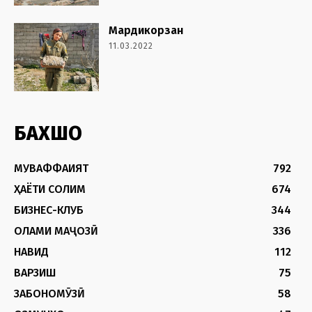
Мардикорзан
11.03.2022
БАХШҲО
МУВАФФАҚИЯТ
792
ҲАЁТИ СОЛИМ
674
БИЗНЕС-КЛУБ
344
ОЛАМИ МАҶОЗӢ
336
НАВИД
112
ВАРЗИШ
75
ЗАБОНОМӮЗӢ
58