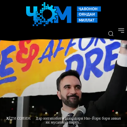
ҲАЁТИ СОЛИМ
Дар интихоботи шаҳрдори Ню-Йорк бори аввал
як мусалмон пирӯз...