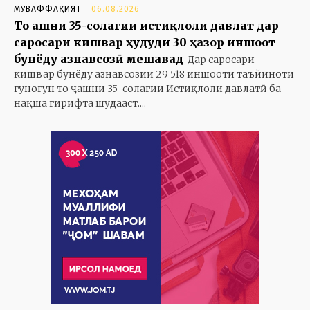
МУВАФФАҚИЯТ
06.08.2026
То ҷашни 35-солагии истиқлоли давлат дар
саросари кишвар ҳудуди 30 ҳазор иншоот
бунёду азнавсозӣ мешавад
Дар саросари
кишвар бунёду азнавсозии 29 518 иншооти таъйиноти
гуногун то ҷашни 35-солагии Истиқлоли давлатӣ ба
нақша гирифта шудааст....