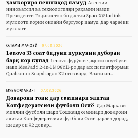
ҳамкориро пешниҳод намуд
Агентии
инноватсия ва технологияҳои рақамии назди
Президенти Тоҷикистон бо дастаи SpaceX/Starlink
мулоқоти кории онлайн баргузор намуд. Дар ҷараёни
мулоқот...
ОЛАМИ МАҶОЗӢ
07.08.2026
Lenovo 33 соат бидуни пуркунии дубораи
барқ кор кунад
Lenovo фурӯши ҷаҳонии ноутбуки
нави IdeaPad 5 2-in-1 14Q8Y11-ро дар асоси платформаи
Qualcomm Snapdragon X2 оғоз кард. Вазни ин...
МУВАФФАҚИЯТ
07.08.2026
Доварони тоҷик дар семинари элитаи
Конфедератсияи футболи Осиё
Дар Маркази
миллии футболи шаҳри Тошканд семинари доварони
элитаи Конфедератсияи футболи Осиё ҷараён дорад,
ки дар он 92 довар...