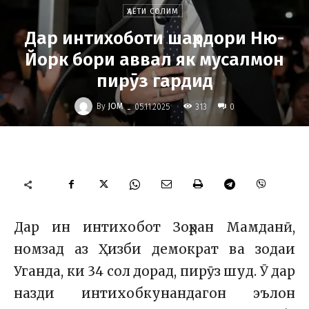
ҲАЁТИ СОЛИМ
Дар интихоботи шаҳрдори Ню-
Йорк бори аввал як мусалмон
пирӯз гардид
-
By
JOM
313
05.11.2025
0
Дар ин интихобот Зоҳран Мамданӣ,
номзад аз Ҳизби демократ ва зодаи
Уганда, ки 34 сол дорад, пирӯз шуд. Ӯ дар
назди интихобкунандагон эълон