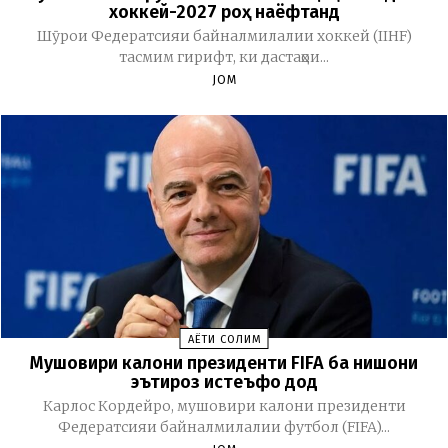
хоккей-2027 роҳ наёфтанд
Шӯрои Федератсияи байналмилалии хоккей (IIHF)
тасмим гирифт, ки дастаҳои...
JOM
ҲАЁТИ СОЛИМ
Мушовири калони президенти FIFA ба нишони
эътироз истеъфо дод
Карлос Кордейро, мушовири калони президенти
Федератсияи байналмилалии футбол (FIFA)...