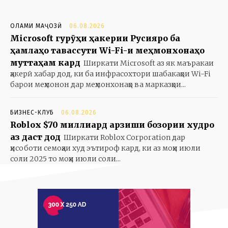
ОЛАМИ МАҶОЗӢ
06.08.2026
Microsoft гурӯҳи ҳакерии Русияро ба
ҳамлаҳо тавассути Wi-Fi-и меҳмонхонаҳо
муттаҳам кард
Ширкати Microsoft аз як маъракаи
ҳакерӣ хабар дод, ки ба инфрасохтори шабакаҳои Wi-Fi
барои меҳмонон дар меҳмонхонаҳо ва марказҳои...
БИЗНЕС-КЛУБ
06.08.2026
Roblox $70 миллиард арзиши бозории худро
аз даст дод
Ширкати Roblox Corporation дар
ҳисоботи семоҳаи худ эътироф кард, ки аз моҳи июли
соли 2025 то моҳи июли соли...