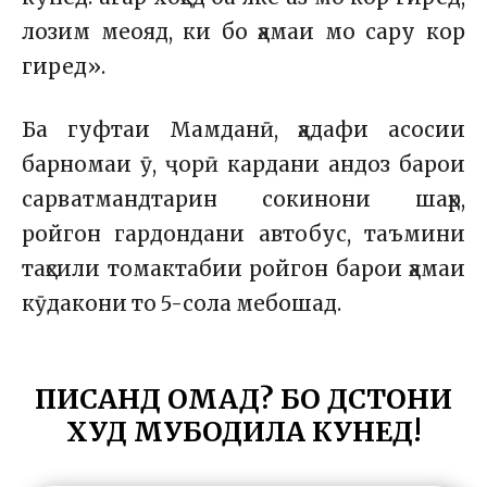
лозим меояд, ки бо ҳамаи мо сару кор
гиред».
Ба гуфтаи Мамданӣ, ҳадафи асосии
барномаи ӯ, ҷорӣ кардани андоз барои
сарватмандтарин сокинони шаҳр,
ройгон гардондани автобус, таъмини
таҳсили томактабии ройгон барои ҳамаи
кӯдакони то 5-сола мебошад.
ПИСАНД ОМАД? БО ДӮСТОНИ
ХУД МУБОДИЛА КУНЕД!