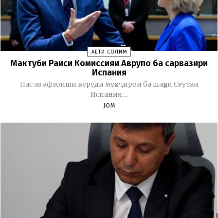
ҲАЁТИ СОЛИМ
Мактуби Раиси Комиссияи Аврупо ба сарвазири
Испания
Пас аз афзоиши вуруди муҳоҷирон ба шаҳри Сеутаи
Испания,...
JOM