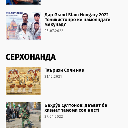
Дар Grand Slam Hungary 2022
Тоҷикистонро кӣ намояндагӣ
мекунад?
05.07.2022
СЕРХОНАНДА
Таърихи Соли нав
31.12.2021
Беҳрӯз Султонов: даъват ба
хизмат тамоми сол нест!
27.04.2022