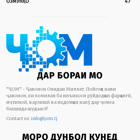
ОЗМУНҲО
47
ДАР БОРАИ МО
“ҶОМ” - Ҷавонон Ояндаи Миллат. Пойгоҳи нави
ҷавонон, ки комилан ба инъикоси рӯйдодҳои фарҳангӣ,
иҷтимоӣ, варзишӣ ва иқдомҳои накӯ дар ҷомеа
бахшида шудааст!
Contact us:
info@jom.tj
МОРО ДУНБОЛ КУНЕД