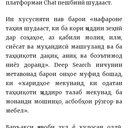
платформаи Chat пешбинӣ шудааст.
Ин хусусияти нав барои «нафароне
таҳия шудааст, ки ба кори ҷиддии зеҳнӣ
дар соҳаҳое, аз қабили молия, илм,
сиёсат ва муҳандисӣ машғуланд ва ба
таҳқиқоти дақиқ, аниқ ва боэътимод
ниёз доранд». Deep Search инчунин
метавонад барои онҳое муфид бошад,
ки «харидҳое мекунанд, ки одатан
таҳқиқоти ҷиддиро талаб мекунад, ба
монанди мошинҳо, асбобҳои рӯзгор ва
мебел».
Баръакси ҷавоби зуд ё хулосаи оддӣ,