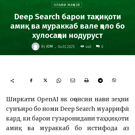
ОЛАМИ МАҶОЗӢ
Deep Search барои таҳқиқоти
амиқ ва мураккаб вале ҳоло бо
хулосаҳои нодуруст
-
By
JOM
440
04.02.2025
0
Ширкати OpenAI як оҷонсии нави зеҳни
сунъиро бо номи Deep Search муаррифӣ
кард, ки барои гузаронидани таҳқиқоти
амиқ ва мураккаб бо истифода аз