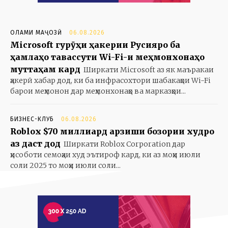
ОЛАМИ МАҶОЗӢ
06.08.2026
Microsoft гурӯҳи ҳакерии Русияро ба
ҳамлаҳо тавассути Wi-Fi-и меҳмонхонаҳо
муттаҳам кард
Ширкати Microsoft аз як маъракаи
ҳакерӣ хабар дод, ки ба инфрасохтори шабакаҳои Wi-Fi
барои меҳмонон дар меҳмонхонаҳо ва марказҳои...
БИЗНЕС-КЛУБ
06.08.2026
Roblox $70 миллиард арзиши бозории худро
аз даст дод
Ширкати Roblox Corporation дар
ҳисоботи семоҳаи худ эътироф кард, ки аз моҳи июли
соли 2025 то моҳи июли соли...