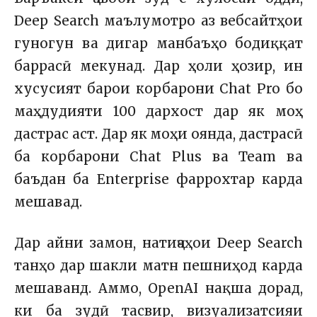
Deep Search маълумотро аз вебсайтҳои
гуногун ва дигар манбаъҳо бодиққат
баррасӣ мекунад. Дар ҳоли ҳозир, ин
хусусият барои корбарони Chat Pro бо
маҳдудияти 100 дархост дар як моҳ
дастрас аст. Дар як моҳи оянда, дастрасӣ
ба корбарони Chat Plus ва Team ва
баъдан ба Enterprise фаррохтар карда
мешавад.
Дар айни замон, натиҷаҳои Deep Search
танҳо дар шакли матн пешниҳод карда
мешаванд. Аммо, OpenAI нақша дорад,
ки ба зудӣ тасвир, визуализатсияи