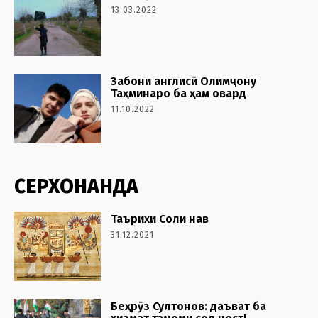
13.03.2022
Забони англисӣ Олимҷону
Таҳминаро ба ҳам овард
11.10.2022
СЕРХОНАНДА
Таърихи Соли нав
31.12.2021
Беҳрӯз Султонов: даъват ба