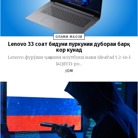
ОЛАМИ МАҶОЗӢ
Lenovo 33 соат бидуни пуркунии дубораи барқ
кор кунад
Lenovo фурӯши ҷаҳонии ноутбуки нави IdeaPad 5 2-in-1
14Q8Y11-ро...
JOM