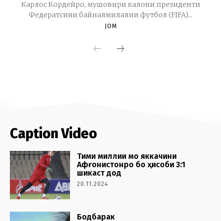
Caption Video
Тими миллии мо яккачини
Афғонистонро бо ҳисоби 3:1
шикаст дод
20.11.2024
Бодбарак