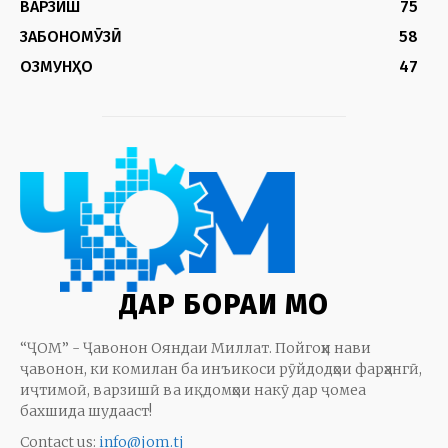
ВАРЗИШ
75
ЗАБОНОМӮЗӢ
58
ОЗМУНҲО
47
ДАР БОРАИ МО
“ҶОМ” - Ҷавонон Ояндаи Миллат. Пойгоҳи нави
ҷавонон, ки комилан ба инъикоси рӯйдодҳои фарҳангӣ,
иҷтимоӣ, варзишӣ ва иқдомҳои накӯ дар ҷомеа
бахшида шудааст!
Contact us:
info@jom.tj