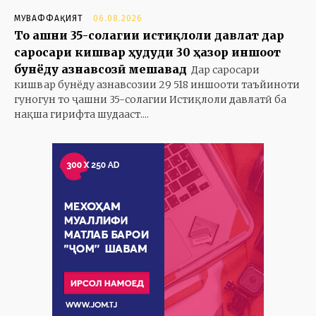
МУВАФФАҚИЯТ
06.08.2026
То ҷашни 35-солагии истиқлоли давлат дар
саросари кишвар ҳудуди 30 ҳазор иншоот
бунёду азнавсозӣ мешавад
Дар саросари
кишвар бунёду азнавсозии 29 518 иншооти таъйиноти
гуногун то ҷашни 35-солагии Истиқлоли давлатӣ ба
нақша гирифта шудааст....