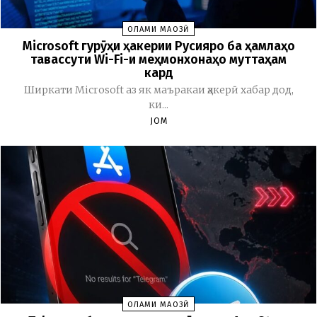
ОЛАМИ МАҶОЗӢ
Microsoft гурӯҳи ҳакерии Русияро ба ҳамлаҳо
тавассути Wi-Fi-и меҳмонхонаҳо муттаҳам
кард
Ширкати Microsoft аз як маъракаи ҳакерӣ хабар дод,
ки...
JOM
ОЛАМИ МАҶОЗӢ