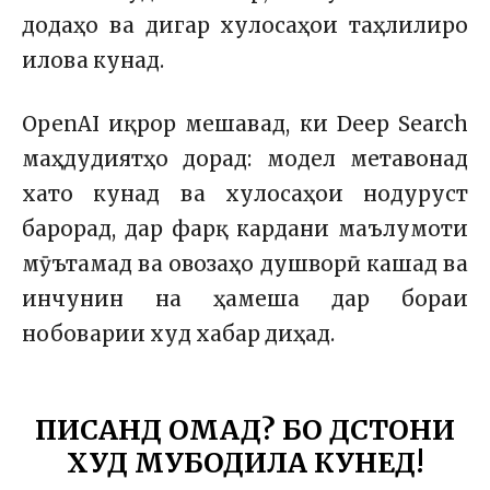
додаҳо ва дигар хулосаҳои таҳлилиро
илова кунад.
OpenAI иқрор мешавад, ки Deep Search
маҳдудиятҳо дорад: модел метавонад
хато кунад ва хулосаҳои нодуруст
барорад, дар фарқ кардани маълумоти
мӯътамад ва овозаҳо душворӣ кашад ва
инчунин на ҳамеша дар бораи
нобоварии худ хабар диҳад.
ПИСАНД ОМАД? БО ДӮСТОНИ
ХУД МУБОДИЛА КУНЕД!