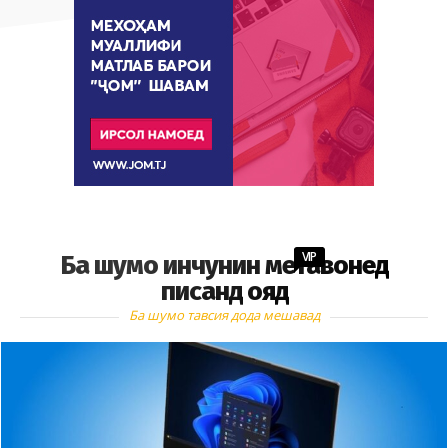
VIP
Ба шумо инчунин метавонед
писанд ояд
Ба шумо тавсия дода мешавад