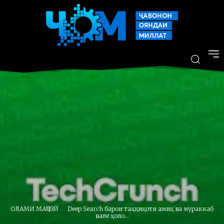
ОЛАМИ МАҶОЗӢ
Deep Search барои таҳқиқоти амиқ ва мураккаб
вале ҳоло...