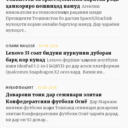
ҳамкориро пешниҳод намуд
Агентии
инноватсия ва технологияҳои рақамии назди
Президенти Тоҷикистон бо дастаи SpaceX/Starlink
мулоқоти кории онлайн баргузор намуд. Дар ҷараёни
мулоқот...
ОЛАМИ МАҶОЗӢ
07.08.2026
Lenovo 33 соат бидуни пуркунии дубораи
барқ кор кунад
Lenovo фурӯши ҷаҳонии ноутбуки
нави IdeaPad 5 2-in-1 14Q8Y11-ро дар асоси платформаи
Qualcomm Snapdragon X2 оғоз кард. Вазни ин...
МУВАФФАҚИЯТ
07.08.2026
Доварони тоҷик дар семинари элитаи
Конфедератсияи футболи Осиё
Дар Маркази
миллии футболи шаҳри Тошканд семинари доварони
элитаи Конфедератсияи футболи Осиё ҷараён дорад,
ки дар он 92 довар...