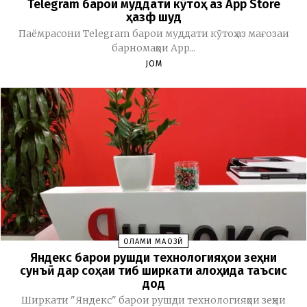
Telegram барои муддати кӯтоҳ аз App Store
ҳазф шуд
Паёмрасони Telegram барои муддати кӯтоҳ аз мағозаи
барномаҳои App...
JOM
ОЛАМИ МАҶОЗӢ
Яндекс барои рушди технологияҳои зеҳни
сунъӣ дар соҳаи тиб ширкати алоҳида таъсис
дод
Ширкати "Яндекс" барои рушди технологияҳои зеҳни