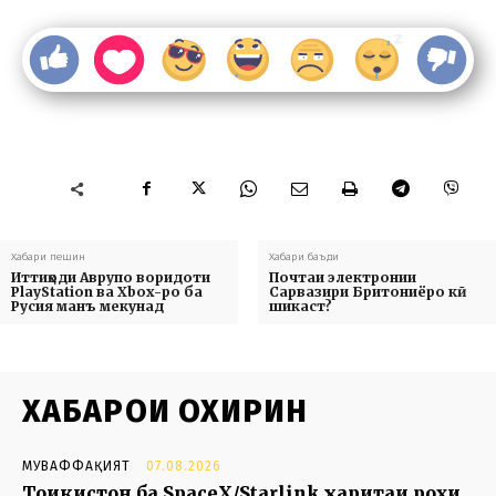
Хабари пешин
Хабари баъди
Иттиҳоди Аврупо воридоти
Почтаи электронии
PlayStation ва Xbox-ро ба
Сарвазири Бритониёро кӣ
Русия манъ мекунад
шикаст?
ХАБАРҲОИ ОХИРИН
МУВАФФАҚИЯТ
07.08.2026
Тоҷикистон ба SpaceX/Starlink харитаи роҳи