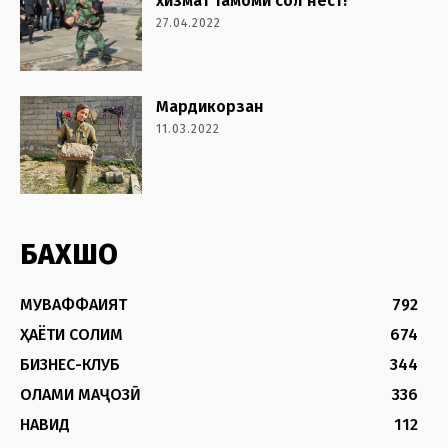
хизмат тамоми сол нест!
27.04.2022
Мардикорзан
11.03.2022
БАХШҲО
МУВАФФАҚИЯТ
792
ҲАЁТИ СОЛИМ
674
БИЗНЕС-КЛУБ
344
ОЛАМИ МАҶОЗӢ
336
НАВИД
112