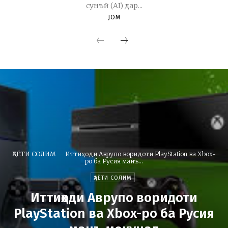
сунъӣ (AI) дар...
JOM