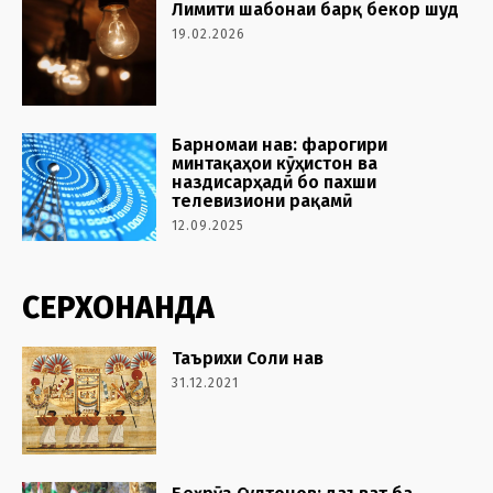
Лимити шабонаи барқ бекор шуд
19.02.2026
Барномаи нав: фарогири
минтақаҳои кӯҳистон ва
наздисарҳадӣ бо пахши
телевизиони рақамӣ
12.09.2025
СЕРХОНАНДА
Таърихи Соли нав
31.12.2021