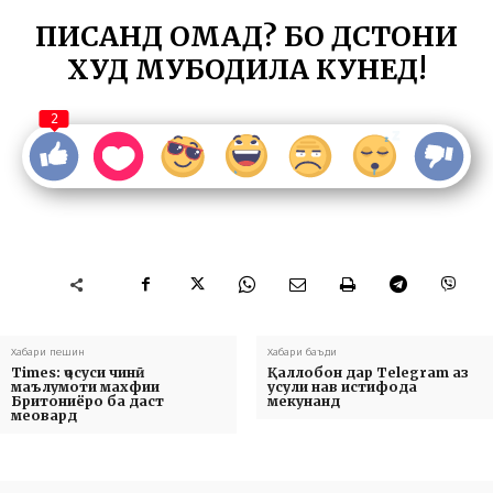
ПИСАНД ОМАД? БО ДӮСТОНИ
ХУД МУБОДИЛА КУНЕД!
2
Хабари пешин
Хабари баъди
Times: ҷосуси чинӣ
Қаллобон дар Telegram аз
маълумоти махфии
усули нав истифода
Бритониёро ба даст
мекунанд
меовард