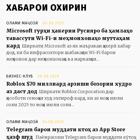
ХАБАРҲОИ ОХИРИН
ОЛАМИ МАҶОЗӢ
06.08.2026
Microsoft гурӯҳи ҳакерии Русияро ба ҳамлаҳо
тавассути Wi-Fi-и меҳмонхонаҳо муттаҳам
кард
Ширкати Microsoft аз як маъракаи ҳакерӣ хабар
дод, ки ба инфрасохтори шабакаҳои Wi-Fi барои
меҳмонон дар меҳмонхонаҳо ва марказҳои...
БИЗНЕС-КЛУБ
06.08.2026
Roblox $70 миллиард арзиши бозории худро
аз даст дод
Ширкати Roblox Corporation дар
ҳисоботи семоҳаи худ эътироф кард, ки аз моҳи июли
соли 2025 то моҳи июли соли...
ОЛАМИ МАҶОЗӢ
04.08.2026
Telegram барои муддати кӯтоҳ аз App Store
ҳазф шуд
Паёмрасони Telegram барои муддати кӯтоҳ