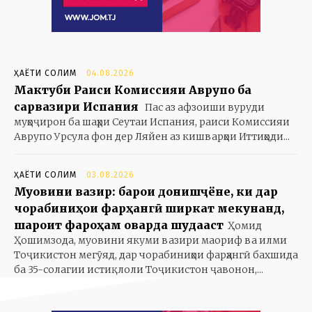
ҲАЁТИ СОЛИМ
04.08.2026
Мактуби Раиси Комиссияи Аврупо ба
сарвазири Испания
Пас аз афзоиши вуруди
муҳоҷирон ба шаҳри Сеутаи Испания, раиси Комиссияи
Аврупо Урсула фон дер Ляйен аз кишварҳои Иттиҳоди...
ҲАЁТИ СОЛИМ
03.08.2026
Муовини вазир: барои донишҷӯёне, ки дар
чорабиниҳои фарҳангӣ ширкат мекунанд,
шароит фароҳам оварда шудааст
Ҳомид
Ҳошимзода, муовини якуми вазири маориф ва илми
Тоҷикистон мегӯяд, дар чорабиниҳои фарҳангӣ бахшида
ба 35-солагии истиқлоли Тоҷикистон ҷавонон,...