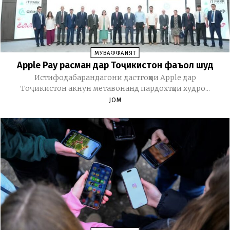
МУВАФФАҚИЯТ
Apple Pay расман дар Тоҷикистон фаъол шуд
Истифодабарандагони дастгоҳҳои Apple дар
Тоҷикистон акнун метавонанд пардохтҳои худро...
JOM