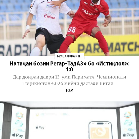
МУВАФФАҚИЯТ
Натиҷаи бозии Регар-ТадАЗ» бо «Истиқлол»:
1:0
Дар доираи даври 13-уми Париматч-Чемпионати
Тоҷикистон-2026 миёни дастаҳои Лигаи...
JOM