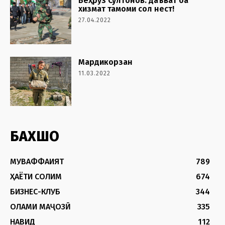
Беҳрӯз Султонов: даъват ба
хизмат тамоми сол нест!
27.04.2022
Мардикорзан
11.03.2022
БАХШҲО
МУВАФФАҚИЯТ
789
ҲАЁТИ СОЛИМ
674
БИЗНЕС-КЛУБ
344
ОЛАМИ МАҶОЗӢ
335
НАВИД
112