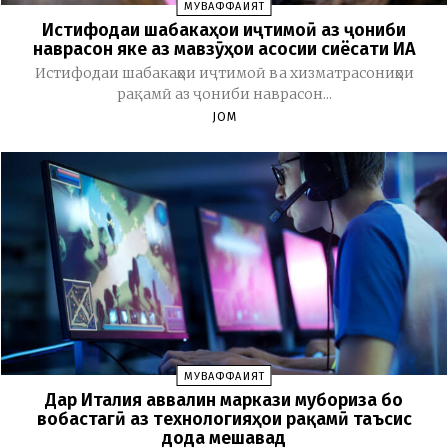
МУВАФФАҚИЯТ
Истифодаи шабакаҳои иҷтимоӣ аз ҷониби
наврасон яке аз мавзӯҳои асосии сиёсати ИА
Истифодаи шабакаҳои иҷтимоӣ ва хизматрасониҳои
рақамӣ аз ҷониби наврасон...
JOM
МУВАФФАҚИЯТ
Дар Италия аввалин маркази мубориза бо
вобастагӣ аз технологияҳои рақамӣ таъсис
дода мешавад