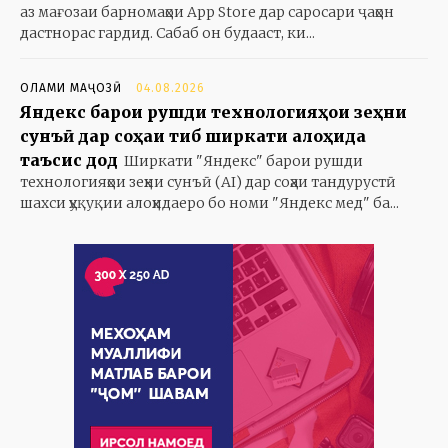
аз мағозаи барномаҳои App Store дар саросари ҷаҳон
дастнорас гардид. Сабаб он будааст, ки...
ОЛАМИ МАҶОЗӢ
04.08.2026
Яндекс барои рушди технологияҳои зеҳни
сунъӣ дар соҳаи тиб ширкати алоҳида
таъсис дод
Ширкати "Яндекс" барои рушди
технологияҳои зеҳни сунъӣ (AI) дар соҳаи тандурустӣ
шахси ҳуқуқии алоҳидаеро бо номи "Яндекс мед" ба...