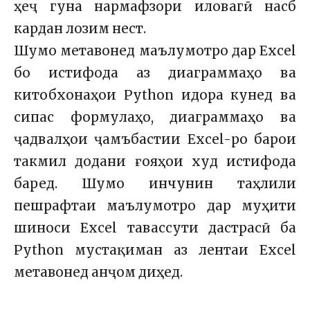
ҳеҷ гуна нармафзори иловагӣ насб
кардан лозим нест.
Шумо метавонед маълумотро дар Excel
бо истифода аз диаграммаҳо ва
китобхонаҳои Python идора кунед ва
сипас формулаҳо, диаграммаҳо ва
ҷадвалҳои ҷамъбастии Excel-ро барои
такмил додани ғояҳои худ истифода
баред. Шумо инчунин таҳлили
пешрафтаи маълумотро дар муҳити
шиноси Excel тавассути дастрасӣ ба
Python мустақиман аз лентаи Excel
метавонед анҷом диҳед.