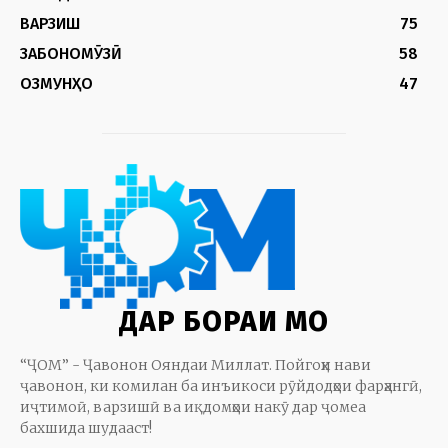
ВАРЗИШ
75
ЗАБОНОМӮЗӢ
58
ОЗМУНҲО
47
ДАР БОРАИ МО
“ҶОМ” - Ҷавонон Ояндаи Миллат. Пойгоҳи нави
ҷавонон, ки комилан ба инъикоси рӯйдодҳои фарҳангӣ,
иҷтимоӣ, варзишӣ ва иқдомҳои накӯ дар ҷомеа
бахшида шудааст!