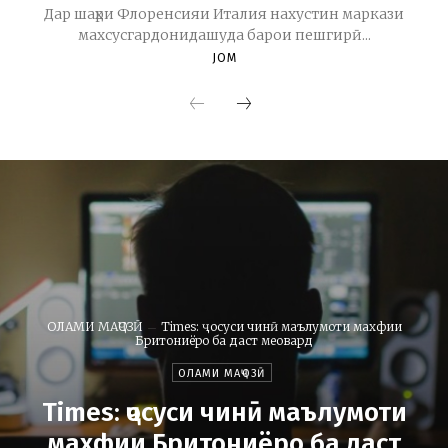
Дар шаҳри Флоренсияи Италия нахустин маркази
махсусгардонидашуда барои пешгирӣ...
JOM