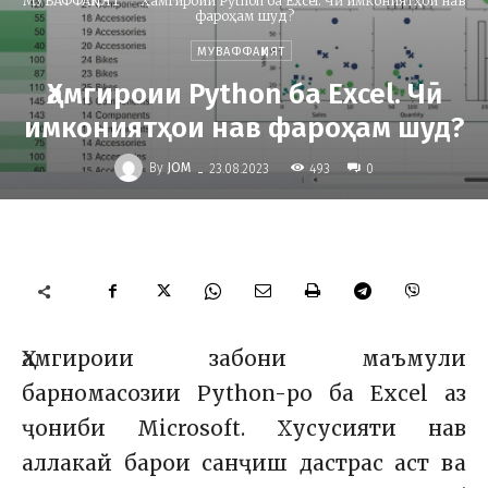
МУВАФФАҚИЯТ
Ҳамгироии Python ба Excel. Чӣ имкониятҳои нав
фароҳам шуд?
МУВАФФАҚИЯТ
Ҳамгироии Python ба Excel. Чӣ
имкониятҳои нав фароҳам шуд?
-
By
JOM
493
23.08.2023
0
Ҳамгироии забони маъмули
барномасозии Python-ро ба Excel аз
ҷониби Microsoft. Хусусияти нав
аллакай барои санҷиш дастрас аст ва