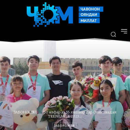
ЗАБОНОМӮЗӢ
750 нафар аз 55 кишвар дар Олимпиадаи
TEENEAGLE 2023....
ЗАБОНОМӮЗӢ