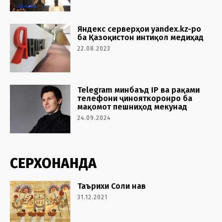
Яндекс серверҳои yandex.kz-ро
ба Қазоқистон интиқол медиҳад
22.08.2023
Telegram минбаъд IP ва рақами
телефони ҷинояткоронро ба
мақомот пешниҳод мекунад
24.09.2024
СЕРХОНАНДА
Таърихи Соли нав
31.12.2021