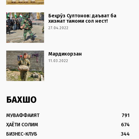
Беҳрӯз Султонов: даъват ба
хизмат тамоми сол нест!
27.04.2022
Мардикорзан
11.03.2022
БАХШҲО
МУВАФФАҚИЯТ
791
ҲАЁТИ СОЛИМ
674
БИЗНЕС-КЛУБ
344