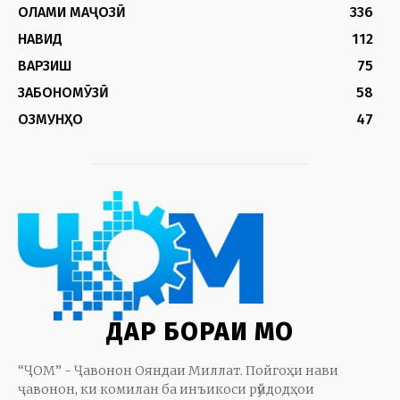
ОЛАМИ МАҶОЗӢ
336
НАВИД
112
ВАРЗИШ
75
ЗАБОНОМӮЗӢ
58
ОЗМУНҲО
47
ДАР БОРАИ МО
“ҶОМ” - Ҷавонон Ояндаи Миллат. Пойгоҳи нави
ҷавонон, ки комилан ба инъикоси рӯйдодҳои