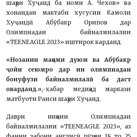
шаҳри Хуҷанд ба номи А. Чехов» ва
хонандаи мактаби хусусии Камоли
Хуҷандӣ Абӯбакр Орипов дар
Олимпиадаи байналмилалии
«TEENEAGLE 2023» иштирок карданд.
«Нозанин мақоми дуюм ва Абӯбакр
ҷойи сеюмро дар ин олимпиадаи
бонуфузи байналмилалӣ ба даст
оварданд.»
,-хабар медиҳад маркази
матбуоти Раиси шаҳри Хуҷанд.
Даври ниҳоии Олимпиадаи
байналмилалии «TEENEAGLE 2023», аз
фанни забони англисӣ рӯзҳои 18 то 25