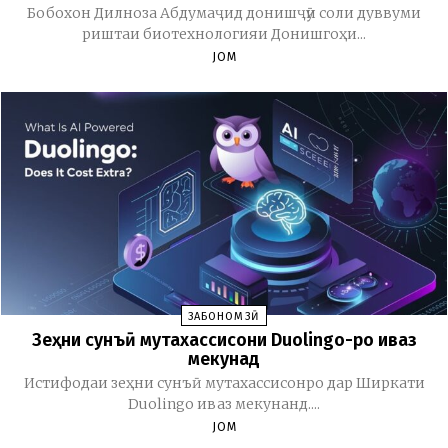
Бобохон Дилноза Абдумаҷид донишҷӯи соли дуввуми
риштаи биотехнологияи Донишгоҳи...
JOM
ЗАБОНОМӮЗӢ
Зеҳни сунъӣ мутахассисони Duolingo-ро иваз
мекунад
Истифодаи зеҳни сунъӣ мутахассисонро дар Ширкати
Duolingo иваз мекунанд....
JOM