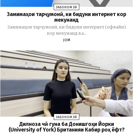
ЗАБОНОМӮЗӢ
Замимаҳои тарҷумонӣ, ки бидуни интернет кор
мекунанд
Замимаҳои тарҷумонӣ, ки бидуни интернет (офлайн)
кор мекунанд ва...
JOM
ЗАБОНОМӮЗӢ
Дилноза чӣ гуна ба Донишгоҳи Йорки
(University of York) Британияи Кабир роҳ ёфт?