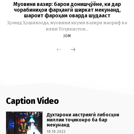
Caption Video
Духтарони австриягӣ либосҳои
миллии тоҷиконро ба бар
мекунанд
18.10.2022