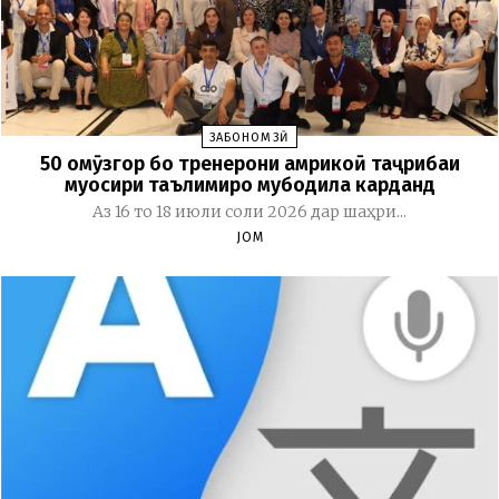
ЗАБОНОМӮЗӢ
50 омӯзгор бо тренерони амрикоӣ таҷрибаи
муосири таълимиро мубодила карданд
Аз 16 то 18 июли соли 2026 дар шаҳри...
JOM