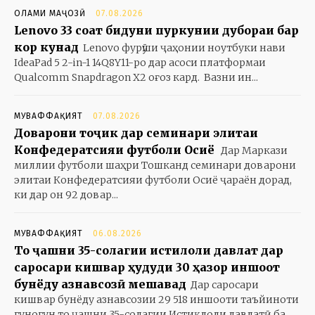
ОЛАМИ МАҶОЗӢ
07.08.2026
Lenovo 33 соат бидуни пуркунии дубораи барқ
кор кунад
Lenovo фурӯши ҷаҳонии ноутбуки нави
IdeaPad 5 2-in-1 14Q8Y11-ро дар асоси платформаи
Qualcomm Snapdragon X2 оғоз кард. Вазни ин...
МУВАФФАҚИЯТ
07.08.2026
Доварони тоҷик дар семинари элитаи
Конфедератсияи футболи Осиё
Дар Маркази
миллии футболи шаҳри Тошканд семинари доварони
элитаи Конфедератсияи футболи Осиё ҷараён дорад,
ки дар он 92 довар...
МУВАФФАҚИЯТ
06.08.2026
То ҷашни 35-солагии истиқлоли давлат дар
саросари кишвар ҳудуди 30 ҳазор иншоот
бунёду азнавсозӣ мешавад
Дар саросари
кишвар бунёду азнавсозии 29 518 иншооти таъйиноти
гуногун то ҷашни 35-солагии Истиқлоли давлатӣ ба