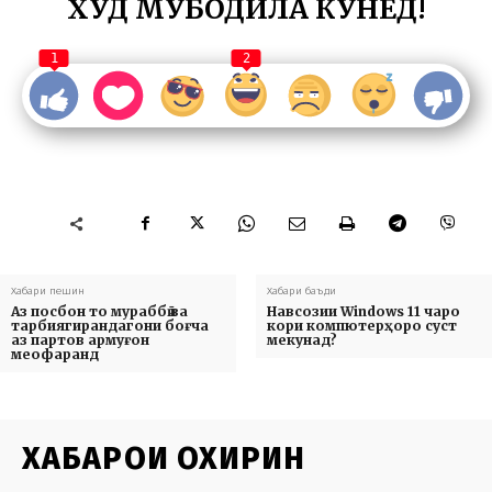
ХУД МУБОДИЛА КУНЕД!
1
2
Хабари пешин
Хабари баъди
Аз посбон то мураббӣ ва
Навсозии Windows 11 чаро
тарбиягирандагони боғча
кори компютерҳоро суст
аз партов армуғон
мекунад?
меофаранд
ХАБАРҲОИ ОХИРИН