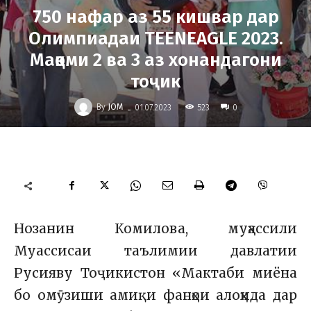
750 нафар аз 55 кишвар дар
Олимпиадаи TEENEAGLE 2023.
Мақоми 2 ва 3 аз хонандагони
тоҷик
-
By
JOM
523
01.07.2023
0
Нозанин Комилова, муҳассили
Муассисаи таълимии давлатии
Русияву Тоҷикистон «Мактаби миёна
бо омӯзиши амиқи фанҳои алоҳида дар