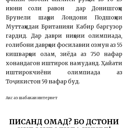
июни соли равон дар Донишгоҳи
Брунели шаҳри Лондони Подшоҳии
Муттаҳидаи Британияи Кабир баргузор
гардид. Дар даври ниҳоии олимпиада,
ғолибони даврҳои фосилавии озмун аз 55
кишварҳои олам, зиёда аз 750 нафар
хонандагон иштирок намуданд. Ҳайати
иштирокчиёни олимпиада аз
Тоҷикистон 59 нафар буд.
Акс аз шабакаи интернет
ПИСАНД ОМАД? БО ДӮСТОНИ