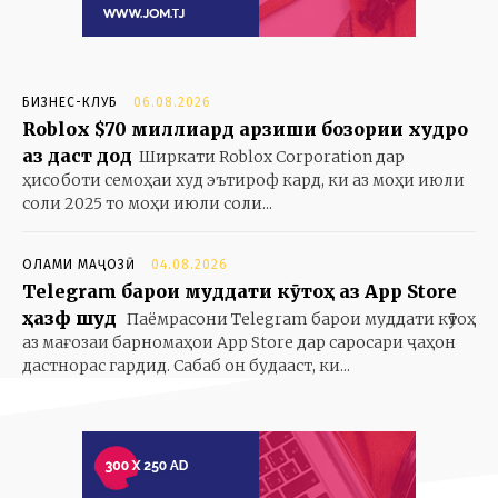
БИЗНЕС-КЛУБ
06.08.2026
Roblox $70 миллиард арзиши бозории худро
аз даст дод
Ширкати Roblox Corporation дар
ҳисоботи семоҳаи худ эътироф кард, ки аз моҳи июли
соли 2025 то моҳи июли соли...
ОЛАМИ МАҶОЗӢ
04.08.2026
Telegram барои муддати кӯтоҳ аз App Store
ҳазф шуд
Паёмрасони Telegram барои муддати кӯтоҳ
аз мағозаи барномаҳои App Store дар саросари ҷаҳон
дастнорас гардид. Сабаб он будааст, ки...