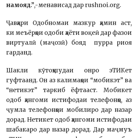
намояд.”
,-менависад дар rushnoi.org.
Ҷавҳари Одобномаи мазкур ҳамин аст,
ки меъёрҳои одоби ҳаёти воқеӣ дар фазои
виртуалӣ (маҷозӣ) бояд пурра риоя
гарданд.
Шакли кӯтоҳшудаи онро эТИКет
гуфтаанд. Он аз калимаҳои “мобикэт” ва
“нетикэт” таркиб ёфтааст. Мобикет
одоб ҳангоми истифодаи телефонҳо, аз
ҷумла телефонҳои мобилиро дар назар
дорад. Нетикет одоб ҳангоми истифодаи
шабакаро дар назар дорад. Дар маҷмуъ