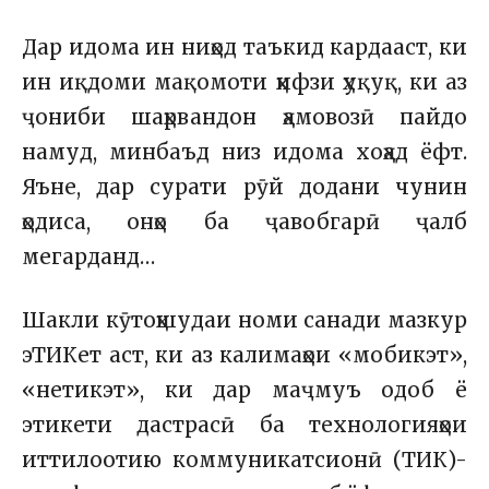
Дар идома ин ниҳод таъкид кардааст, ки
ин иқдоми мақомоти ҳифзи ҳуқуқ, ки аз
ҷониби шаҳрвандон ҳамовозӣ пайдо
намуд, минбаъд низ идома хоҳад ёфт.
Яъне, дар сурати рӯй додани чунин
ҳодиса, онҳо ба ҷавобгарӣ ҷалб
мегарданд…
Шакли кӯтоҳшудаи номи санади мазкур
эТИКет аст, ки аз калимаҳои «мобикэт»,
«нетикэт», ки дар маҷмуъ одоб ё
этикети дастрасӣ ба технологияҳои
иттилоотию коммуникатсионӣ (ТИК)-