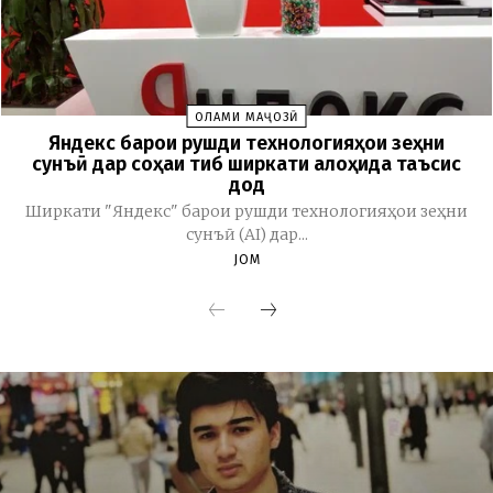
ОЛАМИ МАҶОЗӢ
Яндекс барои рушди технологияҳои зеҳни
сунъӣ дар соҳаи тиб ширкати алоҳида таъсис
дод
Ширкати "Яндекс" барои рушди технологияҳои зеҳни
сунъӣ (AI) дар...
JOM