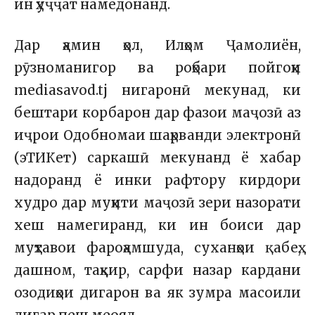
ин ҳуҷҷат намедонанд.
Дар ҳамин ҳол, Илҳом Ҷамолиён,
рӯзноманигор ва роҳбари пойгоҳи
mediasavod.tj нигаронӣ мекунад, ки
бештари корбарон дар фазои маҷозӣ аз
иҷрои Одобномаи шаҳрванди электронӣ
(эТИКет) саркашӣ мекунанд ё хабар
надоранд ё инки рафтору кирдори
худро дар муҳити маҷозӣ зери назорати
хеш намегиранд, ки ин боиси дар
муҳтавои фароҳамшуда, суханҳои қабеҳ,
дашном, таҳқир, сарфи назар кардани
озодиҳои дигарон ва як зумра масоили