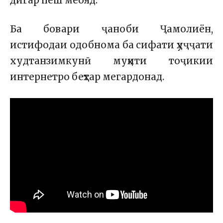
дигар пеш меояд.
Ба бовари ҷаноби Ҷамолиён,
истифодаи одобнома ба сифати ҳуҷҷати
худтанзимкунӣ муҳити тоҷикии
интернетро беҳтар мегардонад.