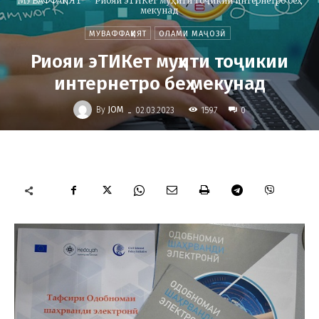
МУВАФФАҚИЯТ
Риояи эТИКет муҳити тоҷикии интернетро беҳ
мекунад
МУВАФФАҚИЯТ
ОЛАМИ МАҶОЗӢ
Риояи эТИКет муҳити тоҷикии
интернетро беҳ мекунад
-
By
JOM
1597
02.03.2023
0