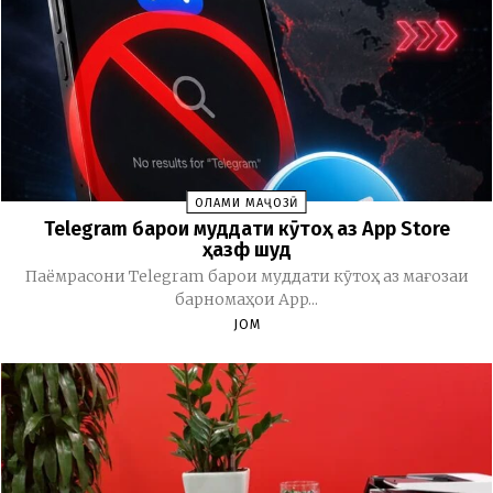
ОЛАМИ МАҶОЗӢ
Telegram барои муддати кӯтоҳ аз App Store
ҳазф шуд
Паёмрасони Telegram барои муддати кӯтоҳ аз мағозаи
барномаҳои App...
JOM