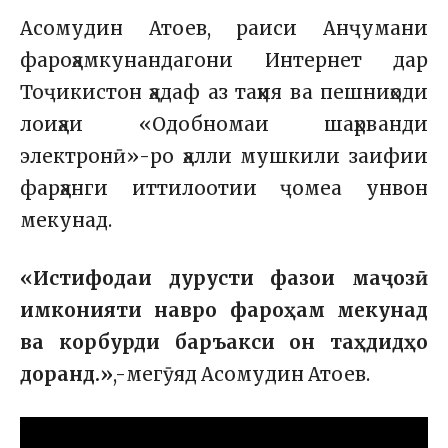
Асомудин Атоев, раиси Анҷумани
фароҳамкунандагони Интернет дар
Тоҷикистон ҳадаф аз таҳия ва пешниҳоди
лоиҳаи «Одобномаи шаҳрванди
электронӣ»-ро ҳалли мушкили заифии
фарҳанги иттилоотии ҷомеа унвон
мекунад.
«Истифодаи дурусти фазои маҷозӣ
имконияти навро фароҳам мекунад
ва корбурди баръакси он таҳдидҳо
доранд.»
,-мегӯяд Асомудин Атоев.