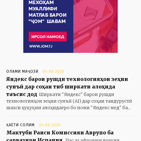
ОЛАМИ МАҶОЗӢ
04.08.2026
Яндекс барои рушди технологияҳои зеҳни
сунъӣ дар соҳаи тиб ширкати алоҳида
таъсис дод
Ширкати "Яндекс" барои рушди
технологияҳои зеҳни сунъӣ (AI) дар соҳаи тандурустӣ
шахси ҳуқуқии алоҳидаеро бо номи "Яндекс мед" ба...
ҲАЁТИ СОЛИМ
04.08.2026
Мактуби Раиси Комиссияи Аврупо ба
сарвазири Испания
Пас аз афзоиши вуруди