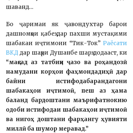
шаванд…
Бо ҷаримаи як ҷавондухтар барои
дашномҳои қабеҳ дар пахши мустақими
шабакаи иҷтимоии “Тик-Ток”
Раёсати
ВКД
дар шаҳри Душанбе шарҳ додааст, ки
“мақсад аз татбиқи ҷазо ва роҳандозӣ
намудани корҳои фаҳмондадиҳӣ дар
байни истифодабарандагони
шабакаҳои иҷтимоӣ, пеш аз ҳама
баланд бардоштани маърифатнокию
одоби истифодаи шабакаҳои иҷтимоӣ
ва нигоҳ доштани фарҳангу ҳувияти
миллӣ ба шумор меравад.”