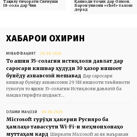
Таҳсилу тиҷорати Сиёвуши
Қанноди тоҷик дар Олмон.
18-сола дар Чин
Барои унвони «chef» талош
дорад
ХАБАРҲОИ ОХИРИН
МУВАФФАҚИЯТ
06.08.2026
То ҷашни 35-солагии истиқлоли давлат дар
саросари кишвар ҳудуди 30 ҳазор иншоот
бунёду азнавсозӣ мешавад
Дар саросари
кишвар бунёду азнавсозии 29 518 иншооти таъйиноти
гуногун то ҷашни 35-солагии Истиқлоли давлатӣ ба
нақша гирифта шудааст....
ОЛАМИ МАҶОЗӢ
06.08.2026
Microsoft гурӯҳи ҳакерии Русияро ба
ҳамлаҳо тавассути Wi-Fi-и меҳмонхонаҳо
муттаҳам кард
Ширкати Microsoft аз як маъракаи