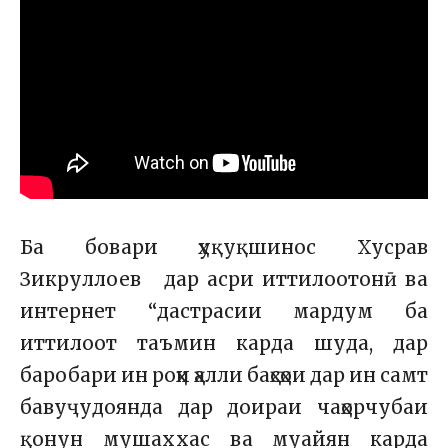
Ба бовари ҳуқуқшинос
Хусрав
Зикруллоев дар асри иттилоотонӣ ва
интернет “дастрасии мардум ба
иттилоот таъмин карда шуда, дар
баробари ин роҳи ҳалли баҳсҳои дар ин самт
бавуҷудоянда дар доираи чаҳорчубаи
қонун мушаххас ва муайян карда