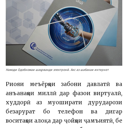
Намоди Одобномаи шаҳрванди электронӣ. Акс аз шабакаи интернет
Риояи меъёрҳои забони давлатӣ ва
анъанаҳои миллӣ дар фазои виртуалӣ,
худдорӣ аз муоширати дурударози
безарурат бо телефон ва дигар
воситаҳои алоқа дар ҷойҳои ҷамъиятӣ, бе