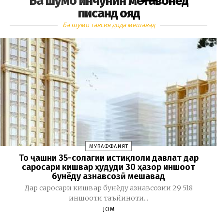
Ба шумо инчунин метавонед
писанд ояд
Ба шумо тавсия дода мешавад
МУВАФФАҚИЯТ
То ҷашни 35-солагии истиқлоли давлат дар
саросари кишвар ҳудуди 30 ҳазор иншоот
бунёду азнавсозӣ мешавад
Дар саросари кишвар бунёду азнавсозии 29 518
иншооти таъйиноти...
JOM