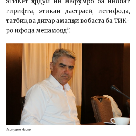
эТИКет ҳардуи ин мафҳумро ба инобат
гирифта, этикаи дастрасӣ, истифода,
татбиқ ва дигар амалҳои вобаста ба ТИК-
ро ифода менамояд”.
Асомудин Атоев