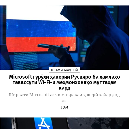
ОЛАМИ МАҶОЗӢ
Microsoft гурӯҳи ҳакерии Русияро ба ҳамлаҳо
тавассути Wi-Fi-и меҳмонхонаҳо муттаҳам
кард
Ширкати Microsoft аз як маъракаи ҳакерӣ хабар дод,
ки...
JOM