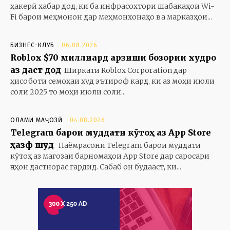
ҳакерӣ хабар дод, ки ба инфрасохтори шабакаҳои Wi-
Fi барои меҳмонон дар меҳмонхонаҳо ва марказҳои...
БИЗНЕС-КЛУБ
06.08.2026
Roblox $70 миллиард арзиши бозории худро
аз даст дод
Ширкати Roblox Corporation дар
ҳисоботи семоҳаи худ эътироф кард, ки аз моҳи июли
соли 2025 то моҳи июли соли...
ОЛАМИ МАҶОЗӢ
04.08.2026
Telegram барои муддати кӯтоҳ аз App Store
ҳазф шуд
Паёмрасони Telegram барои муддати
кӯтоҳ аз мағозаи барномаҳои App Store дар саросари
ҷаҳон дастнорас гардид. Сабаб он будааст, ки...