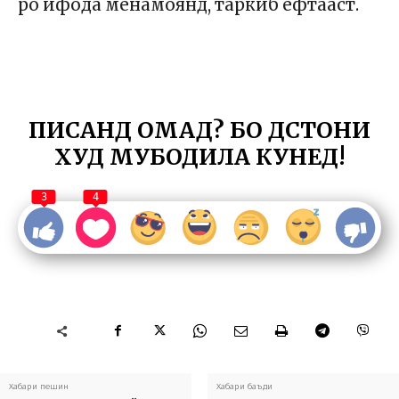
ро ифода менамоянд, таркиб ёфтааст.
ПИСАНД ОМАД? БО ДӮСТОНИ
ХУД МУБОДИЛА КУНЕД!
3
4
Хабари пешин
Хабари баъди