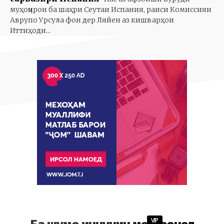
муҳоҷирон ба шаҳри Сеутаи Испания, раиси Комиссияи
Аврупо Урсула фон дер Ляйен аз кишварҳои
Иттиҳоди...
VIP