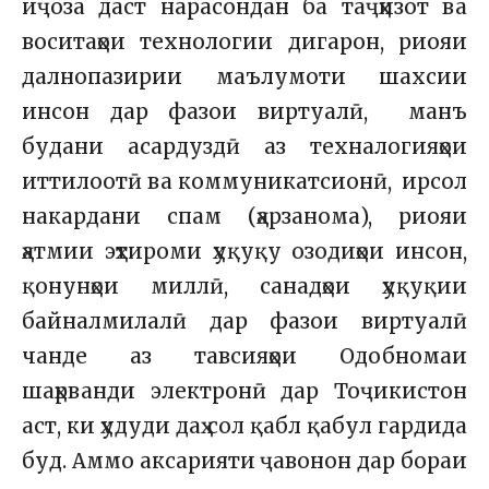
иҷоза даст нарасондан ба таҷҳизот ва
воситаҳои технологии дигарон, риояи
далнопазирии маълумоти шахсии
инсон дар фазои виртуалӣ, манъ
будани асардуздӣ аз техналогияҳои
иттилоотӣ ва коммуникатсионӣ, ирсол
накардани спам (ҳарзанома), риояи
ҳатмии эҳтироми ҳуқуқу озодиҳои инсон,
қонунҳои миллӣ, санадҳои ҳуқуқии
байналмилалӣ дар фазои виртуалӣ
чанде аз тавсияҳои Одобномаи
шаҳрванди электронӣ дар Тоҷикистон
аст, ки ҳудуди даҳ сол қабл қабул гардида
буд. Аммо аксарияти ҷавонон дар бораи