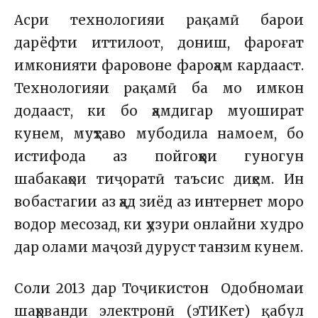
Асри технологияи рақамӣ барои
дарёфти иттилоот, дониш, фароғат
имконияти фаровоне фароҳам кардааст.
Технологияи рақамӣ ба мо имкон
додааст, ки бо ҳамдигар муошират
кунем, муҳтаво мубодила намоем, бо
истифода аз пойгоҳҳои гуногун
шабакаҳои тиҷоратӣ таъсис диҳем. Ин
вобастагии аз ҳад зиёд аз интернет моро
водор месозад, ки ҳузури онлайни худро
дар олами маҷозӣ дуруст танзим кунем.
Соли 2013 дар Тоҷикистон Одобномаи
шаҳрванди электронӣ (эТИКет) қабул