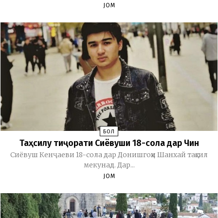
JOM
БОЛ
Таҳсилу тиҷорати Сиёвуши 18-сола дар Чин
Сиёвуш Кенҷаеви 18-сола дар Донишгоҳи Шанхай таҳсил
мекунад. Дар...
JOM