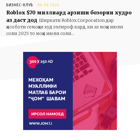
БИЗНЕС-КЛУБ
06.08.2026
Roblox $70 миллиард арзиши бозории худро
аз даст дод
Ширкати Roblox Corporation дар
ҳисоботи семоҳаи худ эътироф кард, ки аз моҳи июли
соли 2025 то моҳи июли соли...