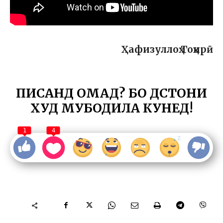
Ҳафизуллоҳ Тоҳирӣ
ПИСАНД ОМАД? БО ДӮСТОНИ
ХУД МУБОДИЛА КУНЕД!
1
4