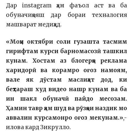
Дар instagram ҳам фаъол аст ва ба
обуначиҳояш дар бораи техналогия
машварат медиҳад.
«
Моҳи октябри соли гузашта тасмим
гирифтам курси барномасозӣ ташкил
кунам. Хостам аз блогерҳо реклама
харидорӣ ва корамро оғоз намоям,
вале як дӯстам маслиҳат дод, ки
беҳтараш худ видео нашр кунам ва ба
ин шакл обуначӣ пайдо месозам.
Ҳамин тавр ҳам шуд ва рӯзҳои наздик мо
аввалин курсамонро оғоз мекунам.»
,-
илова кард Зикрулло.