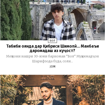
БОЛ
Табиби оянда дар Қибриси Шимолӣ… Манбаъи
даромадаш аз куҷост?
Меҳмони нашри 30-юми барномаи “Бол” Муҳаммадҷон
Шарифзода буда, соли...
JOM