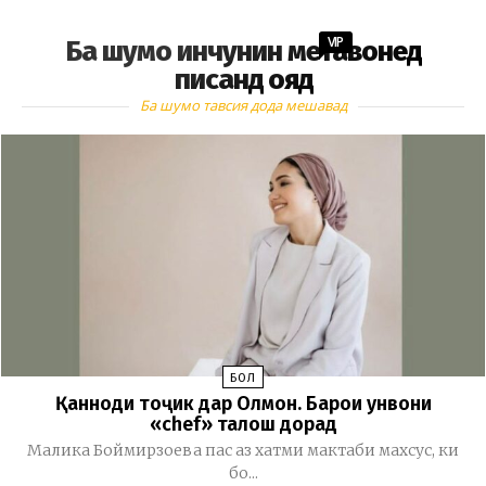
VIP
Ба шумо инчунин метавонед
писанд ояд
Ба шумо тавсия дода мешавад
БОЛ
Қанноди тоҷик дар Олмон. Барои унвони
«chef» талош дорад
Малика Боймирзоева пас аз хатми мактаби махсус, ки
бо...