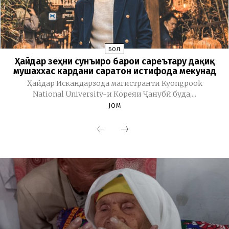
БОЛ
Ҳайдар зеҳни сунъиро барои сареътару дақиқ
мушаххас кардани саратон истифода мекунад
Ҳайдар Искандарзода магистранти Kyongpook
National University-и Кореяи Ҷанубӣ буда,...
JOM