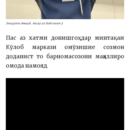
Зикрулло Амирӣ. Аксҳо аз бойгонии ӯ
Пас аз хатми донишгоҳ дар минтақаи
Кӯлоб маркази омӯзишие созмон
доданист то барномасозони маҳаллиро
омода намояд.