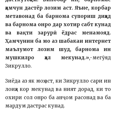
ҳамчун дастёр лозим аст. Яъне, корбар
метавонад ба барнома супориш диҳад
ва барнома онро дар хотир сабт кунад
ва вақти зарурӣ ёдрас менамояд.
Ҳамчунин ба мо аз шабакаи интернет
маълумот лозим шуд, барнома ин
мушкилро ҳал мекунад.»
,-мегӯяд
Зикрулло.
Зиёда аз як моҳ аст, ки Зикрулло сари ин
лоиҳа кор мекунад ва ният дорад, ки то
охири сол онро ба анҷом расонад ва ба
мардум дастрас кунад.