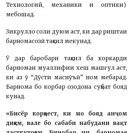
Технологий, механики и оптики)
мебошад.
Зикрулло соли дуюм аст, ки дар риштаи
барномасозӣ таҳсил мекунад.
Ӯ дар баробари таҳсил ба коркарди
барномаи муаллифии хеш машғул аст,
ки аз ӯ “Дӯсти маснӯъӣ” ном мебарад.
Барнома бо корбар озодона суҳбат бояд
кунад.
«Бисёр корҳоест, ки мо бояд анҷом
диҳем, вале бо сабаби набудани вақт
дасткутоҳем. Бинобар ин, барномае