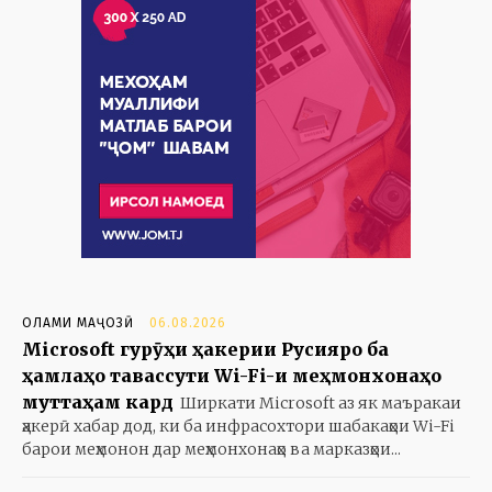
ОЛАМИ МАҶОЗӢ
06.08.2026
Microsoft гурӯҳи ҳакерии Русияро ба
ҳамлаҳо тавассути Wi-Fi-и меҳмонхонаҳо
муттаҳам кард
Ширкати Microsoft аз як маъракаи
ҳакерӣ хабар дод, ки ба инфрасохтори шабакаҳои Wi-Fi
барои меҳмонон дар меҳмонхонаҳо ва марказҳои...