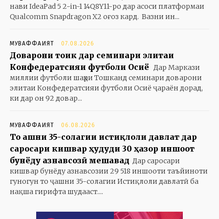
нави IdeaPad 5 2-in-1 14Q8Y11-ро дар асоси платформаи
Qualcomm Snapdragon X2 оғоз кард. Вазни ин...
МУВАФФАҚИЯТ
07.08.2026
Доварони тоҷик дар семинари элитаи
Конфедератсияи футболи Осиё
Дар Маркази
миллии футболи шаҳри Тошканд семинари доварони
элитаи Конфедератсияи футболи Осиё ҷараён дорад,
ки дар он 92 довар...
МУВАФФАҚИЯТ
06.08.2026
То ҷашни 35-солагии истиқлоли давлат дар
саросари кишвар ҳудуди 30 ҳазор иншоот
бунёду азнавсозӣ мешавад
Дар саросари
кишвар бунёду азнавсозии 29 518 иншооти таъйиноти
гуногун то ҷашни 35-солагии Истиқлоли давлатӣ ба
нақша гирифта шудааст....