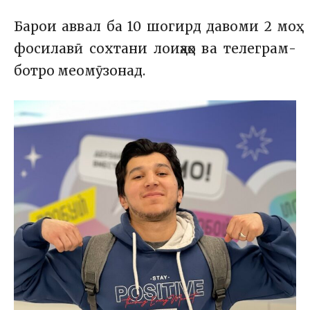
Барои аввал ба 10 шогирд давоми 2 моҳ
фосилавӣ сохтани лоиҳаҳо ва телеграм-
ботро меомӯзонад.