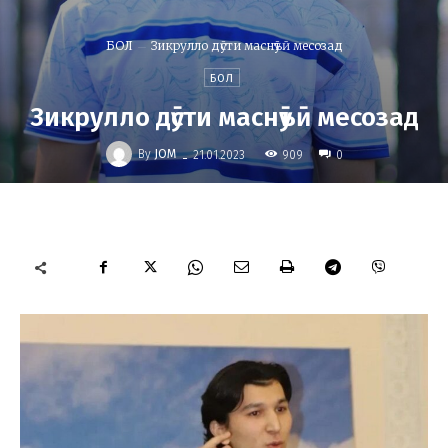
БОЛ
Зикрулло дӯсти маснӯъӣ месозад
БОЛ
Зикрулло дӯсти маснӯъӣ месозад
-
By
JOM
909
21.01.2023
0