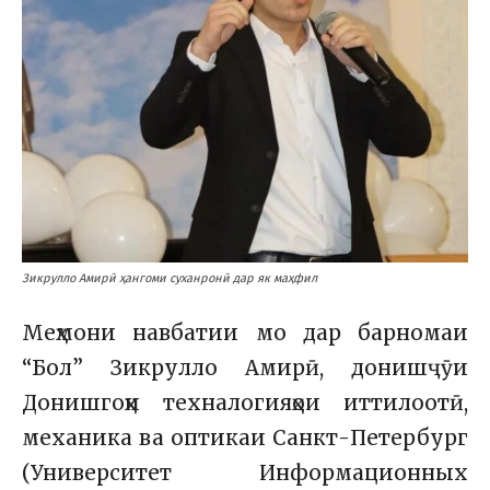
Зикрулло Амирӣ ҳангоми суханронӣ дар як маҳфил
Меҳмони навбатии мо дар барномаи
“Бол” Зикрулло Амирӣ, донишҷӯи
Донишгоҳи техналогияҳои иттилоотӣ,
механика ва оптикаи Санкт-Петербург
(Университет Информационных