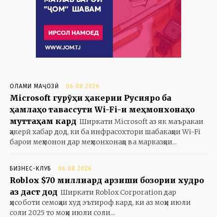
ОЛАМИ МАҶОЗӢ
06.08.2026
Microsoft гурӯҳи ҳакерии Русияро ба
ҳамлаҳо тавассути Wi-Fi-и меҳмонхонаҳо
муттаҳам кард
Ширкати Microsoft аз як маъракаи
ҳакерӣ хабар дод, ки ба инфрасохтори шабакаҳои Wi-Fi
барои меҳмонон дар меҳмонхонаҳо ва марказҳои...
БИЗНЕС-КЛУБ
06.08.2026
Roblox $70 миллиард арзиши бозории худро
аз даст дод
Ширкати Roblox Corporation дар
ҳисоботи семоҳаи худ эътироф кард, ки аз моҳи июли
соли 2025 то моҳи июли соли...