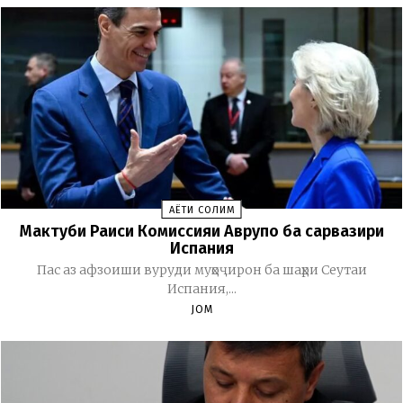
ҲАЁТИ СОЛИМ
Мактуби Раиси Комиссияи Аврупо ба сарвазири
Испания
Пас аз афзоиши вуруди муҳоҷирон ба шаҳри Сеутаи
Испания,...
JOM