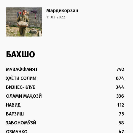
Мардикорзан
11.03.2022
БАХШҲО
МУВАФФАҚИЯТ
792
ҲАЁТИ СОЛИМ
674
БИЗНЕС-КЛУБ
344
ОЛАМИ МАҶОЗӢ
336
НАВИД
112
ВАРЗИШ
75
ЗАБОНОМӮЗӢ
58
ОЗМУНҲО
47