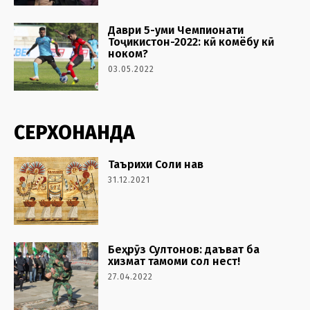
Даври 5-уми Чемпионати
Тоҷикистон-2022: кӣ комёбу кӣ
ноком?
03.05.2022
СЕРХОНАНДА
Таърихи Соли нав
31.12.2021
Беҳрӯз Султонов: даъват ба
хизмат тамоми сол нест!
27.04.2022