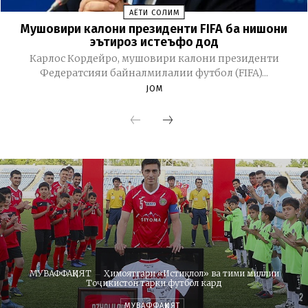
ҲАЁТИ СОЛИМ
Мушовири калони президенти FIFA ба нишони
эътироз истеъфо дод
Карлос Кордейро, мушовири калони президенти
Федератсияи байналмилалии футбол (FIFA)...
JOM