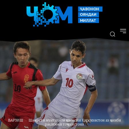
ВАРЗИШ
Шикасти мунтахаби ҷавонони Қирғизистон аз ҷониби
рақибони тоҷикистонӣ