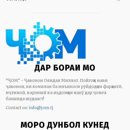
ДАР БОРАИ МО
“ҶОМ” - Ҷавонон Ояндаи Миллат. Пойгоҳи нави
ҷавонон, ки комилан ба инъикоси рӯйдодҳои фарҳангӣ,
иҷтимоӣ, варзишӣ ва иқдомҳои накӯ дар ҷомеа
бахшида шудааст!
Contact us:
info@jom.tj
МОРО ДУНБОЛ КУНЕД