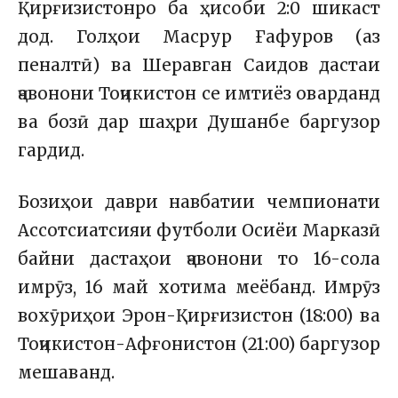
Қирғизистонро ба ҳисоби 2:0 шикаст
дод. Голҳои Масрур Ғафуров (аз
пеналтӣ) ва Шеравган Саидов дастаи
ҷавонони Тоҷикистон се имтиёз оварданд
ва бозӣ дар шаҳри Душанбе баргузор
гардид.
Бозиҳои даври навбатии чемпионати
Ассотсиатсияи футболи Осиёи Марказӣ
байни дастаҳои ҷавонони то 16-сола
имрӯз, 16 май хотима меёбанд. Имрӯз
вохӯриҳои Эрон-Қирғизистон (18:00) ва
Тоҷикистон-Афғонистон (21:00) баргузор
мешаванд.