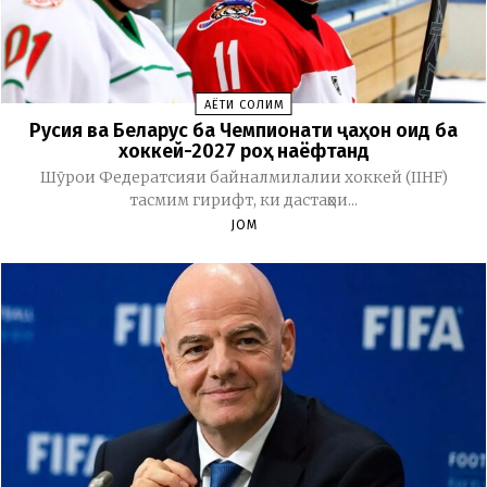
ҲАЁТИ СОЛИМ
Русия ва Беларус ба Чемпионати ҷаҳон оид ба
хоккей-2027 роҳ наёфтанд
Шӯрои Федератсияи байналмилалии хоккей (IIHF)
тасмим гирифт, ки дастаҳои...
JOM