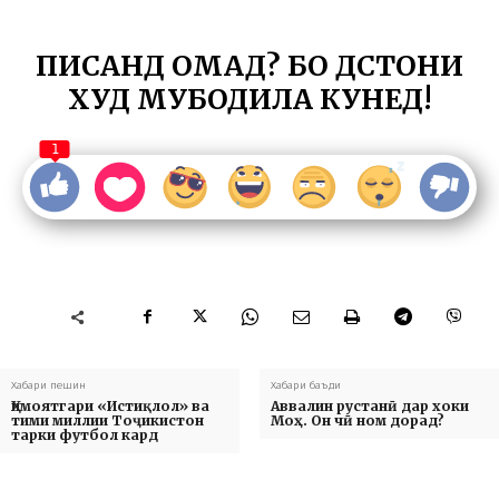
ПИСАНД ОМАД? БО ДӮСТОНИ
ХУД МУБОДИЛА КУНЕД!
1
Хабари пешин
Хабари баъди
Ҳимоятгари «Истиқлол» ва
Аввалин рустанӣ дар хоки
тими миллии Тоҷикистон
Моҳ. Он чӣ ном дорад?
тарки футбол кард