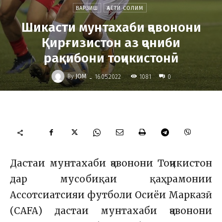
ВАРЗИШ
ҲАЁТИ СОЛИМ
Шикасти мунтахаби ҷавонони
Қирғизистон аз ҷониби
рақибони тоҷикистонӣ
-
By
JOM
1081
16.05.2022
0
Дастаи мунтахаби ҷавонони Тоҷикистон
дар мусобиқаи қаҳрамонии
Ассотсиатсияи футболи Осиёи Марказӣ
(CAFA) дастаи мунтахаби ҷавонони