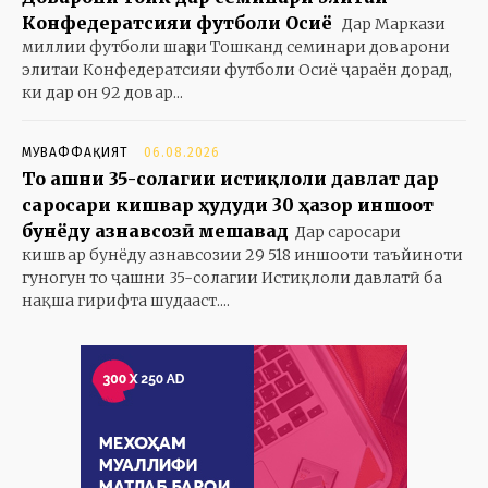
Конфедератсияи футболи Осиё
Дар Маркази
миллии футболи шаҳри Тошканд семинари доварони
элитаи Конфедератсияи футболи Осиё ҷараён дорад,
ки дар он 92 довар...
МУВАФФАҚИЯТ
06.08.2026
То ҷашни 35-солагии истиқлоли давлат дар
саросари кишвар ҳудуди 30 ҳазор иншоот
бунёду азнавсозӣ мешавад
Дар саросари
кишвар бунёду азнавсозии 29 518 иншооти таъйиноти
гуногун то ҷашни 35-солагии Истиқлоли давлатӣ ба
нақша гирифта шудааст....