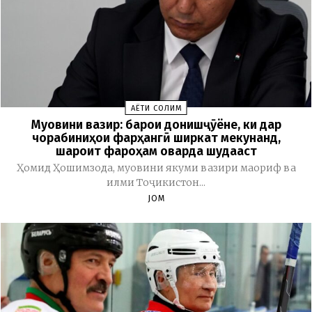
ҲАЁТИ СОЛИМ
Муовини вазир: барои донишҷӯёне, ки дар
чорабиниҳои фарҳангӣ ширкат мекунанд,
шароит фароҳам оварда шудааст
Ҳомид Ҳошимзода, муовини якуми вазири маориф ва
илми Тоҷикистон...
JOM