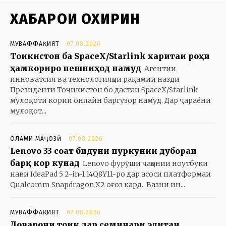
ХАБАРҲОИ ОХИРИН
МУВАФФАҚИЯТ
07.08.2026
Тоҷикистон ба SpaceX/Starlink харитаи роҳи
ҳамкориро пешниҳод намуд
Агентии
инноватсия ва технологияҳои рақамии назди
Президенти Тоҷикистон бо дастаи SpaceX/Starlink
мулоқоти кории онлайн баргузор намуд. Дар ҷараёни
мулоқот...
ОЛАМИ МАҶОЗӢ
07.08.2026
Lenovo 33 соат бидуни пуркунии дубораи
барқ кор кунад
Lenovo фурӯши ҷаҳонии ноутбуки
нави IdeaPad 5 2-in-1 14Q8Y11-ро дар асоси платформаи
Qualcomm Snapdragon X2 оғоз кард. Вазни ин...
МУВАФФАҚИЯТ
07.08.2026
Доварони тоҷик дар семинари элитаи