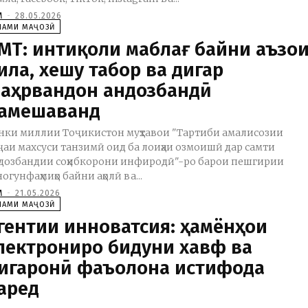
M
-
28.05.2026
ЛАМИ МАҶОЗӢ
МТ: интиқоли маблағ байни аъзо
ила, хешу табор ва дигар
аҳрвандон андозбандӣ
амешаванд
нки миллии Тоҷикистон муҳтавои "Тартиби амалисозии
ҷаи махсуси танзимӣ оид ба лоиҳаи озмоишӣ дар самти
дозбандии соҳибкорони инфиродӣ"-ро барои пешгирии
ногунфаҳмиҳо байни аҳолӣ ва...
M
-
21.05.2026
ЛАМИ МАҶОЗӢ
гентии инноватсия: ҳамёнҳои
лектрониро бидуни хавф ва
игаронӣ фаъолона истифода
арeд