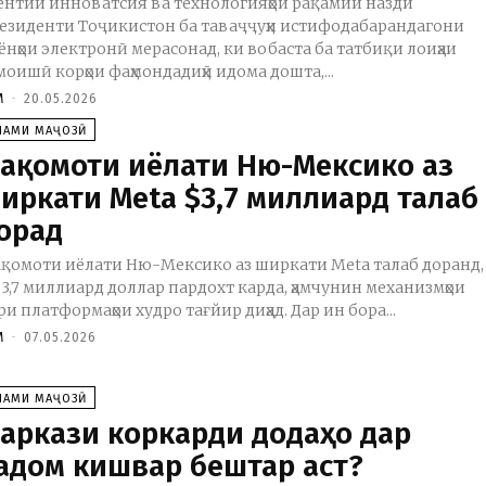
ентии инноватсия ва технологияҳои рақамии назди
езиденти Тоҷикистон ба таваҷҷуҳи истифодабарандагони
мёнҳои электронӣ мерасонад, ки вобаста ба татбиқи лоиҳаи
моишӣ корҳои фаҳмондадиҳӣ идома дошта,...
M
-
20.05.2026
ЛАМИ МАҶОЗӢ
ақомоти иёлати Ню-Мексико аз
иркати Meta $3,7 миллиард талаб
орад
қомоти иёлати Ню-Мексико аз ширкати Meta талаб доранд,
 3,7 миллиард доллар пардохт карда, ҳамчунин механизмҳои
ри платформаҳои худро тағйир диҳад. Дар ин бора...
M
-
07.05.2026
ЛАМИ МАҶОЗӢ
аркази коркарди додаҳо дар
адом кишвар бештар аст?