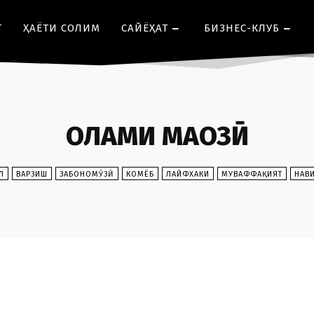
Т
ҲАЁТИ СОЛИМ
CАЙЁҲАТ
БИЗНЕС-КЛУБ
ОЛАМИ МАҶОЗӢ
Л
ВАРЗИШ
ЗАБОНОМӮЗӢ
КОМЁБ
ЛАЙФХАКИ
МУВАФФАҚИЯТ
НАВ