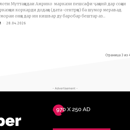
лоти Муттаҳидаи Амрико маркази пешсафи ҷаҳонӣ дар соҳаи
рказҳои коркарди додаҳо (дата-cентрҳо) ба шумор меравад.
мораи онҳо дар ин кишвар ду баробар бештар аз...
M
-
28.04.2026
Страница 3 из 
- Advertisement -