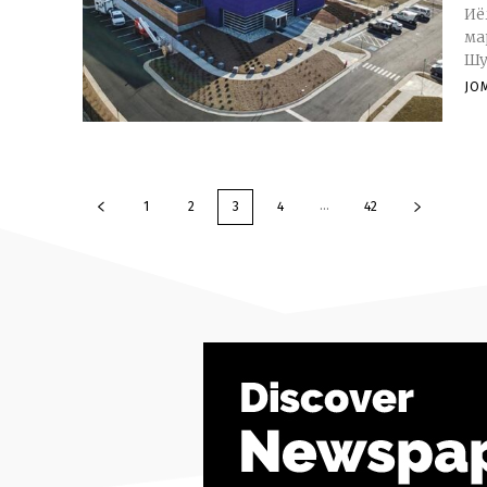
Иё
ма
Шу
JO
...
1
2
3
4
42