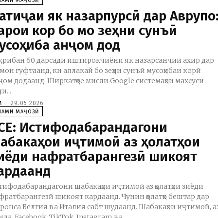
ЛАМИ МАҶОЗӢ
атиҷаи як назарпурсӣ дар Аврупо
арои кор бо мо зеҳни сунъӣ
усоҳиба анҷом дод
қрибан 60 дарсади иштирокчиёни як назарсанҷии ахир дар
мон гуфтаанд, ки аллакай бо зеҳни сунъӣ мусоҳибаи корӣ
ҷом додаанд. Ширкатҳое мисли Google системаҳои махсуси
ни...
M
-
29.05.2026
ЛАМИ МАҶОЗӢ
CE: Истифодабарандагони
абакаҳои иҷтимоӣ аз ҳолатҳои
иёди нафратбарангезӣ шикоят
ардаанд
тифодабарандагони шабакаҳои иҷтимоӣ аз ҳолатҳои зиёди
фратбарангезӣ шикоят кардаанд. Чунин ҳолатҳо бештар дар
ронса Белгия ва Италия сабт шудаанд. Шабакаҳои иҷтимоӣ, а
мла, Facebook, TikTok, Instagram ва...