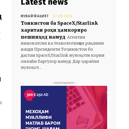
Latest news
д
МУВАФФАҚИЯТ
07.08.2026
Тоҷикистон ба SpaceX/Starlink
харитаи роҳи ҳамкориро
.
пешниҳод намуд
Агентии
.
инноватсия ва технологияҳои рақамии
назди Президенти Тоҷикистон бо
дастаи SpaceX/Starlink мулоқоти кории
онлайн баргузор намуд. Дар ҷараёни
мулоқот...
и
- Advertisement -
д