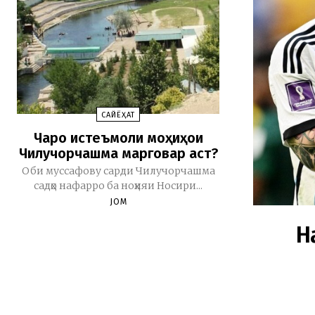
CАЙЁҲАТ
Чаро истеъмоли моҳиҳои
Чилучорчашма марговар аст?
Оби муссафову сарди Чилучорчашма
садҳо нафарро ба ноҳияи Носири...
JOM
Н