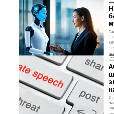
О
Н
б
м
Та
Ол
ан
зеҳ
JO
О
A
ш
з
к
Ис
на
Фа
ҷу