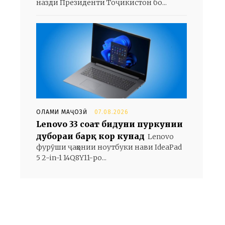
назди Президенти Тоҷикистон бо...
ОЛАМИ МАҶОЗӢ
07.08.2026
Lenovo 33 соат бидуни пуркунии
дубораи барқ кор кунад
Lenovo
фурӯши ҷаҳонии ноутбуки нави IdeaPad
5 2-in-1 14Q8Y11-ро...