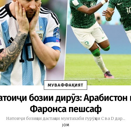
МУВАФФАҚИЯТ
атоиҷи бозии дирӯз: Арабистон 
Фаронса пешсаф
Натоиҷи бозиҳои дастаҳои мунтахаби гурӯҳҳои С ва D дар...
JOM