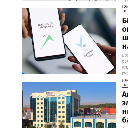
JO
О
Б
о
ш
н
Бо
ре
ан
гу
JO
О
А
э
н
б