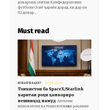
доварони элитаи Конфедератсияи
футболи Осиё ҷараён дорад, ки дар он
92 довар...
и
Must read
МУВАФФАҚИЯТ
07.08.2026
Тоҷикистон ба SpaceX/Starlink
харитаи роҳи ҳамкориро
пешниҳод намуд
Агентии
инноватсия ва технологияҳои рақамии