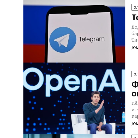
О
Т
До
ба
Ти
JO
О
Ф
о
Иё
ит
ка
JO