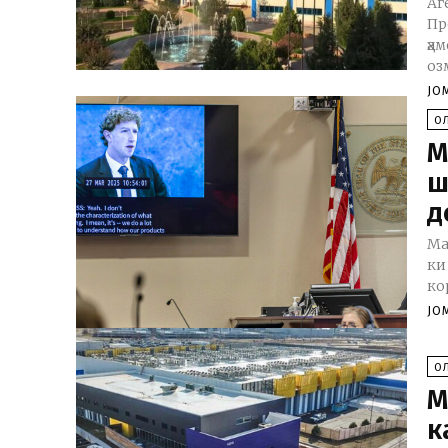
Аг
Пр
ҳа
оз
JO
О
М
ш
д
Ма
ки
ко
JO
О
М
к