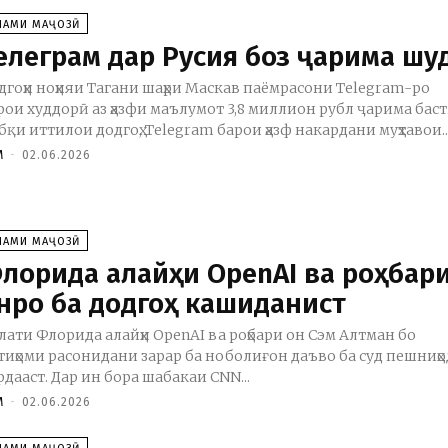
ЛАМИ МАҶОЗӢ
елеграм дар Русия боз ҷарима шу
дгоҳи ноҳияи Тагани шаҳри Маскав паёмрасони Telegram-ро
рои худдорӣ аз ҳазфи маълумот 3,8 миллион рубл ҷарима баст
бқи иттилои додгоҳ, Telegram барои ҳазф накардани муҳтавои..
M
-
02.06.2026
ЛАМИ МАҶОЗӢ
лорида алайҳи OpenAI ва роҳбар
нро ба додгоҳ кашиданист
лати Флорида алайҳи OpenAI ва роҳбари он Сэм Алтман бо
тиҳоми расонидани зарар ба ноболиғон даъво ба суд пешниҳо
рдааст. Дар ин бора шабакаи CNN...
M
-
02.06.2026