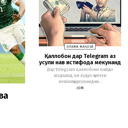
ОЛАМИ МАҶОЗӢ
Қаллобон дар Telegram аз
усули нав истифода мекунанд
Дар Telegram қаллобоне пайдо
шудаанд, ки худро ҳамчун
пешниҳодкунандаи...
JOM
ва