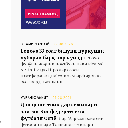
:
ОЛАМИ МАҶОЗӢ
07.08.2026
Lenovo 33 соат бидуни пуркунии
дубораи барқ кор кунад
Lenovo
фурӯши ҷаҳонии ноутбуки нави IdeaPad
5 2-in-1 14Q8Y11-ро дар асоси
платформаи Qualcomm Snapdragon X2
оғоз кард. Вазни ин...
МУВАФФАҚИЯТ
07.08.2026
Доварони тоҷик дар семинари
элитаи Конфедератсияи
футболи Осиё
Дар Маркази миллии
з
футболи шаҳри Тошканд семинари