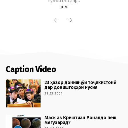
Caption Video
23 ҳазор донишҷӯи тоҷикистонӣ
дар донишгоҳҳои Русия
28.12.2021
Маск аз Криштиан Роналдо пеш
мегузарад?