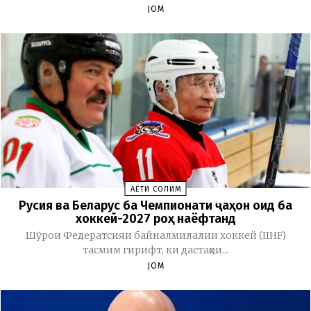
JOM
ҲАЁТИ СОЛИМ
Русия ва Беларус ба Чемпионати ҷаҳон оид ба
хоккей-2027 роҳ наёфтанд
Шӯрои Федератсияи байналмилалии хоккей (IIHF)
тасмим гирифт, ки дастаҳои...
JOM