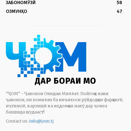
ЗАБОНОМӮЗӢ
58
ОЗМУНҲО
47
ДАР БОРАИ МО
“ҶОМ” - Ҷавонон Ояндаи Миллат. Пойгоҳи нави
ҷавонон, ки комилан ба инъикоси рӯйдодҳои фарҳангӣ,
иҷтимоӣ, варзишӣ ва иқдомҳои накӯ дар ҷомеа
бахшида шудааст!
Contact us:
info@jom.tj