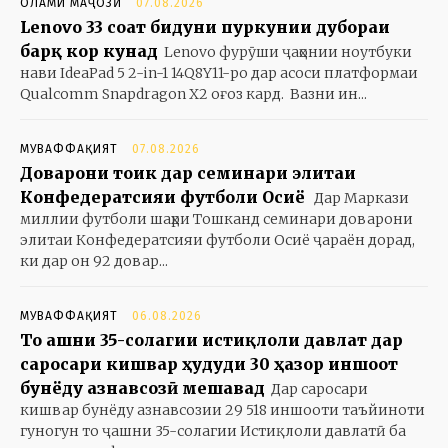
ОЛАМИ МАҶОЗӢ
07.08.2026
Lenovo 33 соат бидуни пуркунии дубораи
барқ кор кунад
Lenovo фурӯши ҷаҳонии ноутбуки
нави IdeaPad 5 2-in-1 14Q8Y11-ро дар асоси платформаи
Qualcomm Snapdragon X2 оғоз кард. Вазни ин...
МУВАФФАҚИЯТ
07.08.2026
Доварони тоҷик дар семинари элитаи
Конфедератсияи футболи Осиё
Дар Маркази
миллии футболи шаҳри Тошканд семинари доварони
элитаи Конфедератсияи футболи Осиё ҷараён дорад,
ки дар он 92 довар...
МУВАФФАҚИЯТ
06.08.2026
То ҷашни 35-солагии истиқлоли давлат дар
саросари кишвар ҳудуди 30 ҳазор иншоот
бунёду азнавсозӣ мешавад
Дар саросари
кишвар бунёду азнавсозии 29 518 иншооти таъйиноти
гуногун то ҷашни 35-солагии Истиқлоли давлатӣ ба