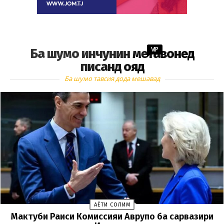
VIP
Ба шумо инчунин метавонед
писанд ояд
Ба шумо тавсия дода мешавад
ҲАЁТИ СОЛИМ
Мактуби Раиси Комиссияи Аврупо ба сарвазири