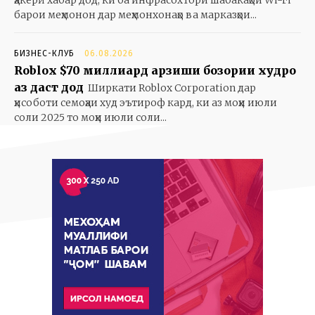
ҳакерӣ хабар дод, ки ба инфрасохтори шабакаҳои Wi-Fi
барои меҳмонон дар меҳмонхонаҳо ва марказҳои...
БИЗНЕС-КЛУБ
06.08.2026
Roblox $70 миллиард арзиши бозории худро
аз даст дод
Ширкати Roblox Corporation дар
ҳисоботи семоҳаи худ эътироф кард, ки аз моҳи июли
соли 2025 то моҳи июли соли...