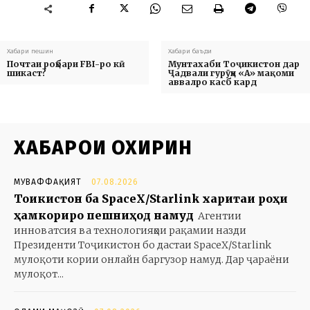
Хабари пешин
Хабари баъди
Почтаи роҳбари FBI-ро кӣ
Мунтахаби Тоҷикистон дар
шикаст?
Ҷадвали гурӯҳи «А» мақоми
аввалро касб кард
ХАБАРҲОИ ОХИРИН
МУВАФФАҚИЯТ
07.08.2026
Тоҷикистон ба SpaceX/Starlink харитаи роҳи
ҳамкориро пешниҳод намуд
Агентии
инноватсия ва технологияҳои рақамии назди
Президенти Тоҷикистон бо дастаи SpaceX/Starlink
мулоқоти кории онлайн баргузор намуд. Дар ҷараёни
мулоқот...