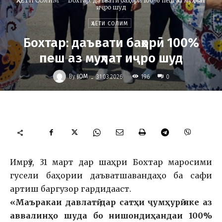
ҲАЁТИ СОЛИМ
Бохтар: даъвати баҳорӣ 100% пеш аз муҳлат
иҷро шуд
ҲАЁТИ СОЛИМ
Бохтар: даъвати баҳорӣ 100%
пеш аз муҳлат иҷро шуд
-
By
JOM
196
31.03.2026
0
Имрӯз, 31 март дар шаҳри Бохтар маросими
гусели баҳории даъватшавандаҳо ба сафи
артиш баргузор гардидааст.
«Маъракаи давлатӣ дар сатҳи ҷумҳурӣ яке аз
аввалинҳо шуда бо нишондиҳандаи 100%