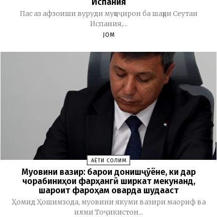
Испания
Пас аз афзоиши вуруди муҳоҷирон ба шаҳри Сеутаи
Испания,...
JOM
ҲАЁТИ СОЛИМ
Муовини вазир: барои донишҷӯёне, ки дар
чорабиниҳои фарҳангӣ ширкат мекунанд,
шароит фароҳам оварда шудааст
Ҳомид Ҳошимзода, муовини якуми вазири маориф ва
илми Тоҷикистон...