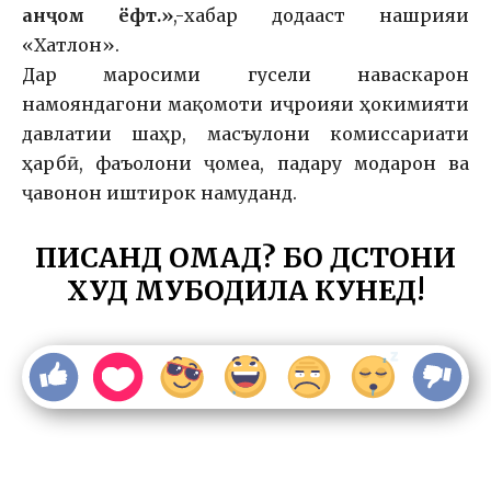
анҷом ёфт.»
,-хабар додааст нашрияи
«Хатлон».
Дар маросими гусели наваскарон
намояндагони мақомоти иҷроияи ҳокимияти
давлатии шаҳр, масъулони комиссариати
ҳарбӣ, фаъолони ҷомеа, падару модарон ва
ҷавонон иштирок намуданд.
ПИСАНД ОМАД? БО ДӮСТОНИ
ХУД МУБОДИЛА КУНЕД!