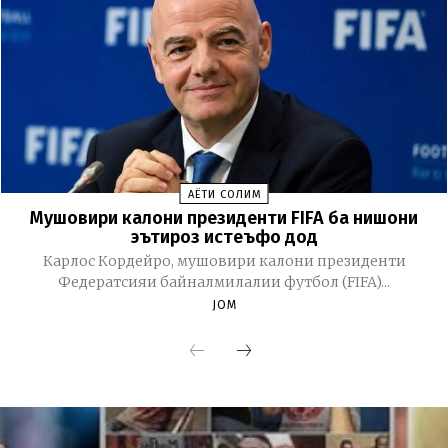
ҲАЁТИ СОЛИМ
Мушовири калони президенти FIFA ба нишони
эътироз истеъфо дод
Карлос Кордейро, мушовири калони президенти
Федератсияи байналмилалии футбол (FIFA)...
JOM