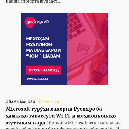
нақша гирифта шудааст....
ОЛАМИ МАҶОЗӢ
06.08.2026
Microsoft гурӯҳи ҳакерии Русияро ба
ҳамлаҳо тавассути Wi-Fi-и меҳмонхонаҳо
муттаҳам кард
Ширкати Microsoft аз як маъракаи