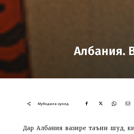
Албания. 
Мубодила кунед
Дар Албания вазире таъин шуд, ки