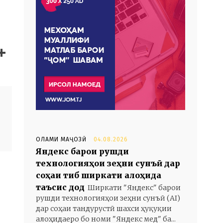
ОЛАМИ МАҶОЗӢ
04.08.2026
Яндекс барои рушди
технологияҳои зеҳни сунъӣ дар
соҳаи тиб ширкати алоҳида
таъсис дод
Ширкати "Яндекс" барои
рушди технологияҳои зеҳни сунъӣ (AI)
дар соҳаи тандурустӣ шахси ҳуқуқии
алоҳидаеро бо номи "Яндекс мед" ба...