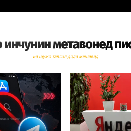
 инчунин метавонед пи
Ба шумо тавсия дода мешавад