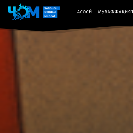
АСОСӢ
МУВАФФАҚИЯ