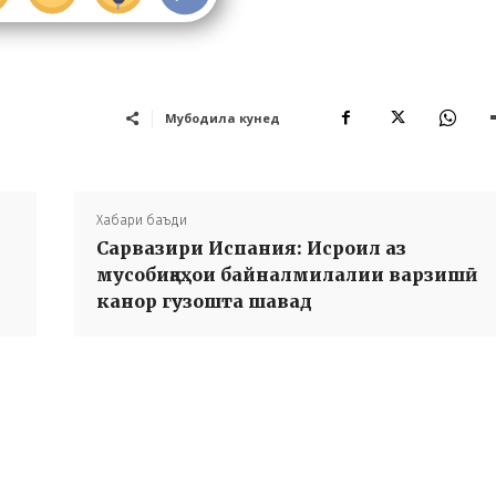
Мубодила кунед
Хабари баъди
Сарвазири Испания: Исроил аз
мусобиқаҳои байналмилалии варзишӣ
канор гузошта шавад