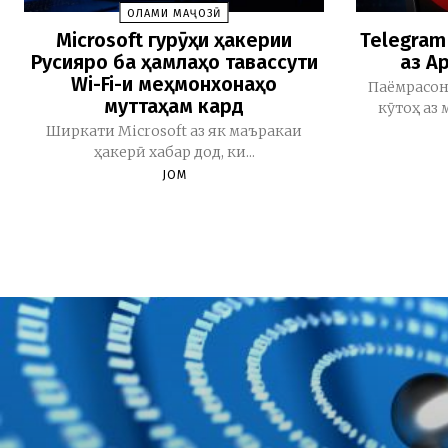
ОЛАМИ МАҶОЗӢ
Microsoft гурӯҳи ҳакерии
Telegram
Русияро ба ҳамлаҳо тавассути
аз A
Wi-Fi-и меҳмонхонаҳо
Паёмрасон
муттаҳам кард
кӯтоҳ аз 
Ширкати Microsoft аз як маъракаи
ҳакерӣ хабар дод, ки...
JOM