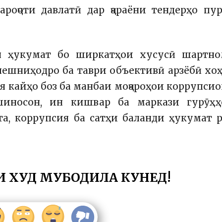
роҷоти давлатӣ дар ҷараёни тендерҳо пу
 он ҳукумат бо ширкатҳои хусусӣ шартно
к пешниҳодро ба таври объективӣ арзёбӣ хо
ия кайҳо боз ба манбаи моҷароҳои коррупси
шиносон, ин кишвар ба маркази гурӯҳҳ
а, коррупсия ба сатҳи баланди ҳукумат 
И ХУД МУБОДИЛА КУНЕД!