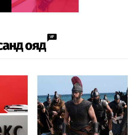
VIP
санд ояд