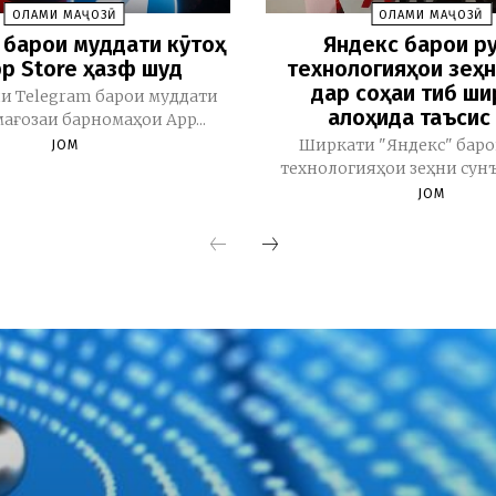
ОЛАМИ МАҶОЗӢ
ОЛАМИ МАҶОЗӢ
 барои муддати кӯтоҳ
Яндекс барои р
pp Store ҳазф шуд
технологияҳои зеҳн
дар соҳаи тиб ши
и Telegram барои муддати
алоҳида таъсис
мағозаи барномаҳои App...
Ширкати "Яндекс" бар
JOM
технологияҳои зеҳни сунъӣ 
JOM