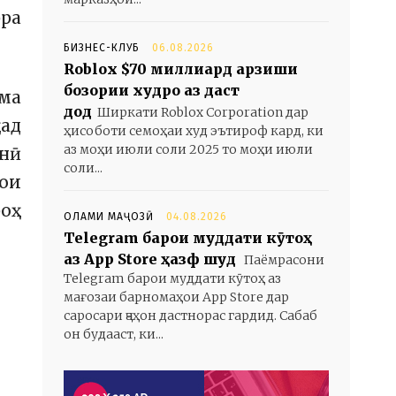
рра
БИЗНЕС-КЛУБ
06.08.2026
Roblox $70 миллиард арзиши
бозории худро аз даст
ма
дод
Ширкати Roblox Corporation дар
ҳад
ҳисоботи семоҳаи худ эътироф кард, ки
аз моҳи июли соли 2025 то моҳи июли
онӣ
соли...
ои
роҳ
ОЛАМИ МАҶОЗӢ
04.08.2026
Telegram барои муддати кӯтоҳ
аз App Store ҳазф шуд
Паёмрасони
Telegram барои муддати кӯтоҳ аз
мағозаи барномаҳои App Store дар
саросари ҷаҳон дастнорас гардид. Сабаб
он будааст, ки...