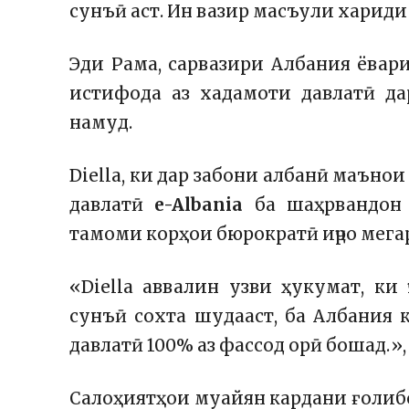
сунъӣ аст. Ин вазир масъули хариди
Эди Рама, сарвазири Албания ёва
истифода аз хадамоти давлатӣ да
намуд.
Diella, ки дар забони албанӣ маъно
давлатӣ
e-Albania
ба шаҳрвандон 
тамоми корҳои бюрократӣ иҷро мега
«Diella аввалин узви ҳукумат, ки 
сунъӣ сохта шудааст, ба Албания
давлатӣ 100% аз фассод орӣ бошад.»,
Салоҳиятҳои муайян кардани ғолибо