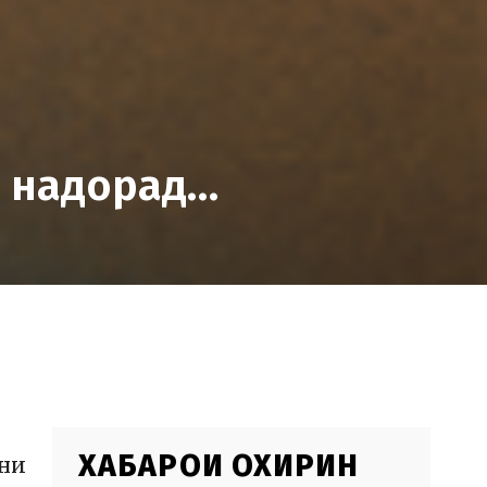
д надорад…
ХАБАРҲОИ ОХИРИН
ҳни