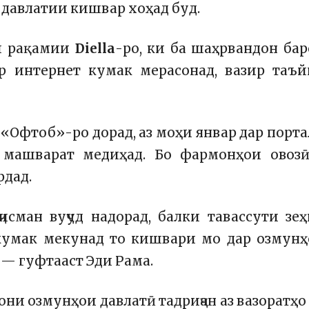
 давлатии кишвар хоҳад буд.
ри рақамии
Diella
-ро, ки ба шаҳрвандон ба
р интернет кумак мерасонад, вазир таъ
и «Офтоб»-ро дорад, аз моҳи январ дар порт
машварат медиҳад. Бо фармонҳои овозӣ
рдад.
ҷисман вуҷуд надорад, балки тавассути зе
 кумак мекунад то кишвари мо дар озмун
 — гуфтааст Эди Рама.
ни озмунҳои давлатӣ тадриҷан аз вазоратҳо