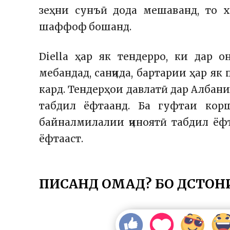
зеҳни сунъӣ дода мешаванд, то ха
шаффоф бошанд.
Diella ҳар як тендерро, ки дар
мебандад, санҷида, бартарии ҳар я
кард. Тендерҳои давлатӣ дар Албан
табдил ёфтаанд. Ба гуфтаи кор
байналмилалии ҷиноятӣ табдил ёфт
ёфтааст.
ПИСАНД ОМАД? БО ДӮСТОН