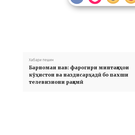
Хабари пешин
Барномаи нав: фарогири минтақаҳои
кӯҳистон ва наздисарҳадӣ бо пахши
телевизиони рақамӣ