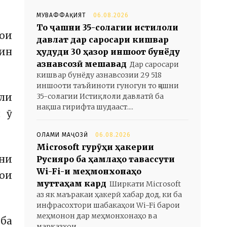
МУВАФФАҚИЯТ
06.08.2026
То ҷашни 35-солагии истиқлоли
рои
давлат дар саросари кишвар
йин
ҳудуди 30 ҳазор иншоот бунёду
азнавсозӣ мешавад
Дар саросари
кишвар бунёду азнавсозии 29 518
иншооти таъйиноти гуногун то ҷашни
али
35-солагии Истиқлоли давлатӣ ба
нақша гирифта шудааст....
 ӯ
ОЛАМИ МАҶОЗӢ
06.08.2026
Microsoft гурӯҳи ҳакерии
ҳни
Русияро ба ҳамлаҳо тавассути
Wi-Fi-и меҳмонхонаҳо
ҳои
муттаҳам кард
Ширкати Microsoft
аз як маъракаи ҳакерӣ хабар дод, ки ба
инфрасохтори шабакаҳои Wi-Fi барои
меҳмонон дар меҳмонхонаҳо ва
 ба
марказҳои...