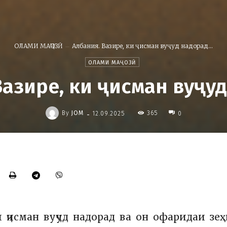
ОЛАМИ МАҶОЗӢ
Албания. Вазире, ки ҷисман вуҷуд надорад...
ОЛАМИ МАҶОЗӢ
Вазире, ки ҷисман вуҷу
-
By
JOM
365
12.09.2025
0
 ҷисман вуҷуд надорад ва он офаридаи зе