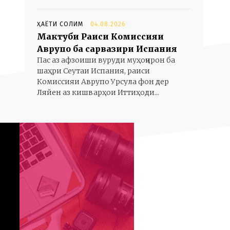
ҲАЁТИ СОЛИМ
04.08.2026
Мактуби Раиси Комиссияи
Аврупо ба сарвазири Испания
Пас аз афзоиши вуруди муҳоҷирон ба
шаҳри Сеутаи Испания, раиси
Комиссияи Аврупо Урсула фон дер
Ляйен аз кишварҳои Иттиҳоди...