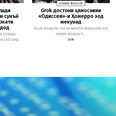
ОЛАМИ МАҶОЗӢ
ушди
Grok достони ҳамосавии
и сунъӣ
«Одиссея»-и Ҳомерро эҷод
ркати
мекунад
 дод
Grok Imagine, ки аз ҷониби ширкати xAI
таҳия шудааст,...
ои рушди
(AI) дар...
JOM