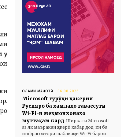
чес
тии
ми
и ӯ
ои
 ки
ОЛАМИ МАҶОЗӢ
06.08.2026
Microsoft гурӯҳи ҳакерии
ор.
Русияро ба ҳамлаҳо тавассути
иро
Wi-Fi-и меҳмонхонаҳо
муттаҳам кард
Ширкати Microsoft
аз як маъракаи ҳакерӣ хабар дод, ки ба
инфрасохтори шабакаҳои Wi-Fi барои