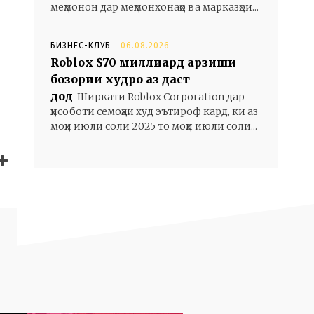
меҳмонон дар меҳмонхонаҳо ва марказҳои...
БИЗНЕС-КЛУБ
06.08.2026
Roblox $70 миллиард арзиши
бозории худро аз даст
дод
Ширкати Roblox Corporation дар
ҳисоботи семоҳаи худ эътироф кард, ки аз
моҳи июли соли 2025 то моҳи июли соли...