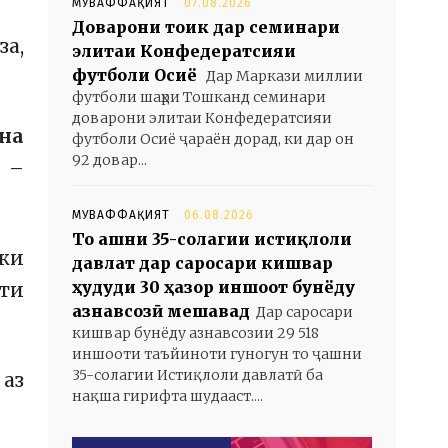
МУВАФФАҚИЯТ
07.08.2026
Доварони тоҷик дар семинари
за,
элитаи Конфедератсияи
футболи Осиё
Дар Маркази миллии
футболи шаҳри Тошканд семинари
доварони элитаи Конфедератсияи
 на
футболи Осиё ҷараён дорад, ки дар он
92 довар...
–
МУВАФФАҚИЯТ
06.08.2026
То ҷашни 35-солагии истиқлоли
оки
давлат дар саросари кишвар
ҳудуди 30 ҳазор иншоот бунёду
тти
азнавсозӣ мешавад
Дар саросари
кишвар бунёду азнавсозии 29 518
иншооти таъйиноти гуногун то ҷашни
35-солагии Истиқлоли давлатӣ ба
 аз
нақша гирифта шудааст....