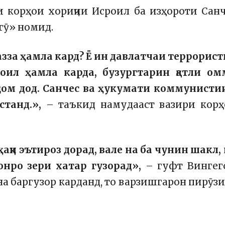
и корҳои хориҷии Исроил ба изҳороти Сан
гӯ» номид.
Ғазза ҳамла кард? Ё ин давлатчаи террорис
оил ҳамла карда, бузургтарин қатли ом
ҷом дод. Санчес ва ҳукумати коммунисти
станд.»,
– таъкид намудааст вазири корҳ
аққи эътироз дорад, вале на ба чунин шакл,
онро зери хатар гузорад»,
– гуфт Вингег
на баргузор карданд, то варзишгарон пирӯз