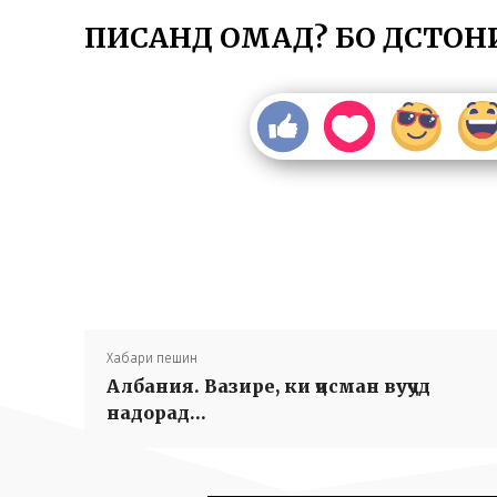
ПИСАНД ОМАД? БО ДӮСТОН
Хабари пешин
Албания. Вазире, ки ҷисман вуҷуд
надорад…