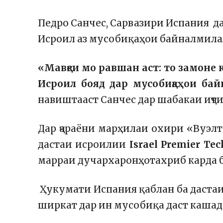
Педро Санчес, Сарвазири Испания даъ
Исроил аз мусобиқаҳои байналмила
«Мавқеи мо равшан аст: то замоне 
Исроил бояд дар мусобиқаҳои ба
навиштааст Санчес дар шабакаи иҷт
Дар ҷараёни марҳилаи охири «Вуэлт
дастаи исроилии
Israel Premier Tec
марраи дучархаронҳотахриб карда 
Ҳукумати Испания қаблан ба даста
ширкат дар ин мусобиқа даст кашад