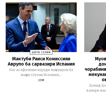
ҲАЁТИ СОЛИМ
Мактуби Раиси Комиссияи
Муов
Аврупо ба сарвазири Испания
дон
чорабини
Пас аз афзоиши вуруди муҳоҷирон ба
мекуна
шаҳри Сеутаи Испания,...
о
JOM
Ҳомид Ҳо
вазири мао