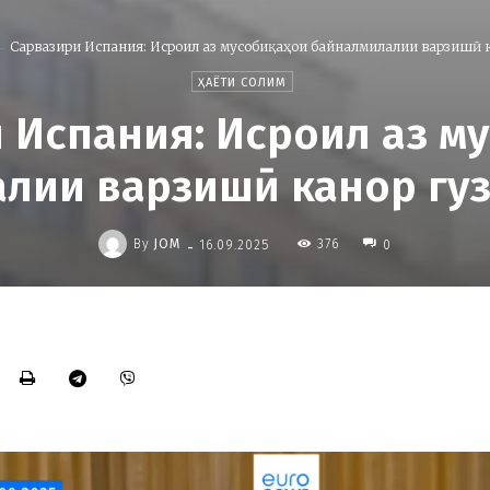
Сарвазири Испания: Исроил аз мусобиқаҳои байналмилалии варзишӣ к
ҲАЁТИ СОЛИМ
 Испания: Исроил аз м
лии варзишӣ канор гу
-
By
JOM
376
16.09.2025
0