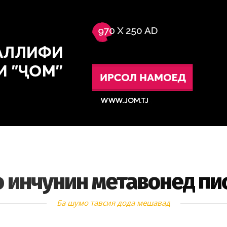
 инчунин метавонед пи
Ба шумо тавсия дода мешавад