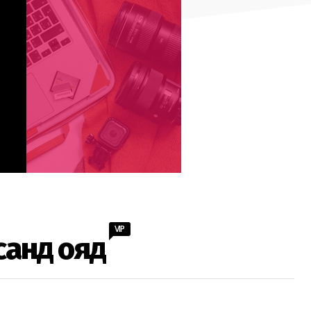
VIP
санд ояд