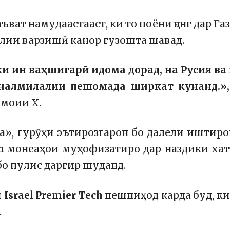
ват намудаастааст, ки то поёни ҷанг дар Ғаз
лии варзишӣ канор гузошта шавад.
ки ин ваҳшигарӣ идома дорад, на Русия ва
йналмилалии пешомада ширкат кунанд.»,
имоии X.
а», гурӯҳи эътирозгарон бо далели иштир
h
монеаҳои муҳофизатиро дар наздики ха
бо пулис даргир шуданд.
и
Israel Premier Tech
пешниҳод карда буд, ки
.