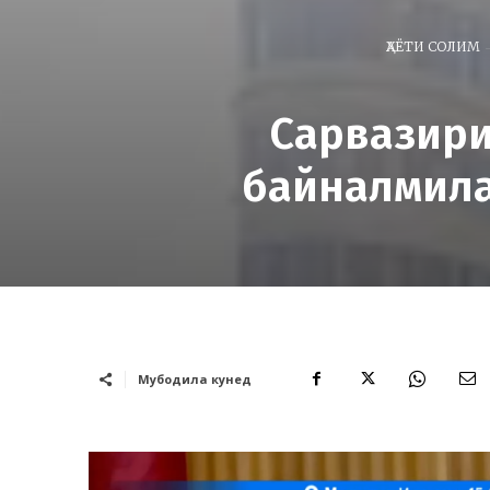
ҲАЁТИ СОЛИМ
Сарвазири
байналмила
Мубодила кунед