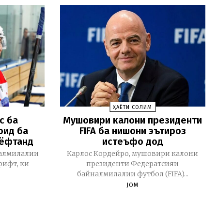
ҲАЁТИ СОЛИМ
с ба
Мушовири калони президенти
оид ба
FIFA ба нишони эътироз
аёфтанд
истеъфо дод
алмилалии
Карлос Кордейро, мушовири калони
рифт, ки
президенти Федератсияи
байналмилалии футбол (FIFA)...
JOM