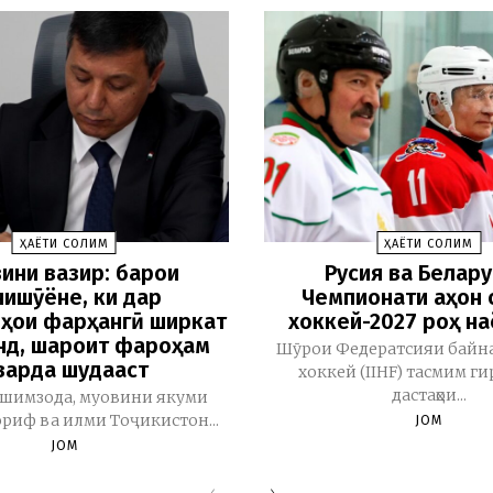
ҲАЁТИ СОЛИМ
ҲАЁТИ СОЛИМ
ини вазир: барои
Русия ва Белару
ишҷӯёне, ки дар
Чемпионати ҷаҳон 
ҳои фарҳангӣ ширкат
хоккей-2027 роҳ н
нд, шароит фароҳам
Шӯрои Федератсияи байн
варда шудааст
хоккей (IIHF) тасмим ги
дастаҳои...
шимзода, муовини якуми
риф ва илми Тоҷикистон...
JOM
JOM