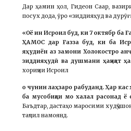
Дар ҳамин ҳол, Гидеон Саар, вазир
посух дода, ӯро «зиддияҳуд ва дурӯғ
«Оё ин Исроил буд, ки 7 октябр ба 
ҲАМОС дар Ғазза буд, ки ба Иср
яҳудиён аз замони Холокостро ан
зиддияҳудӣ ва душмани ҳақиқат ҳа
хориҷии Исроил
о чунин лаҳзаро рабуданд. Ҳар кас ҳ
ба мусобиқаи мо халал расонад ё 
Баъдтар, дастаҳо маросими худҷӯшо
таҷлил намоянд.