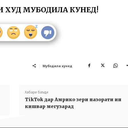
И ХУД МУБОДИЛА КУНЕД!
Мубодила кунед
Хабари баъди
TikTok дар Амрико зери назорати ин
кишвар мегузарад