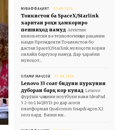
МУВАФФАҚИЯТ
07.08.2026
Тоҷикистон ба SpaceX/Starlink
харитаи роҳи ҳамкориро
пешниҳод намуд
Агентии
инноватсия ва технологияҳои рақамии
назди Президенти Тоҷикистон бо
дастаи SpaceX/Starlink мулоқоти кории
онлайн баргузор намуд. Дар ҷараёни
мулоқот...
ОЛАМИ МАҶОЗӢ
07.08.2026
Lenovo 33 соат бидуни пуркунии
дубораи барқ кор кунад
Lenovo
фурӯши ҷаҳонии ноутбуки нави IdeaPad
5 2-in-1 14Q8Y11-ро дар асоси
платформаи Qualcomm Snapdragon X2
оғоз кард. Вазни ин...