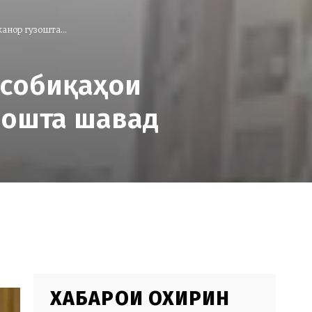
анор гузошта...
усобиқаҳои
зошта шавад
ХАБАРҲОИ ОХИРИН