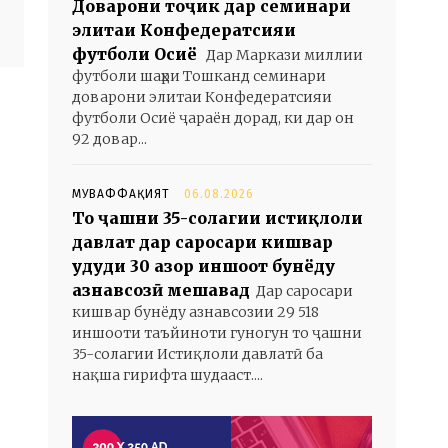
Доварони тоҷик дар семинари
элитаи Конфедератсияи
футболи Осиё
Дар Маркази миллии
футболи шаҳри Тошканд семинари
доварони элитаи Конфедератсияи
футболи Осиё ҷараён дорад, ки дар он
92 довар...
МУВАФФАҚИЯТ
06.08.2026
То ҷашни 35-солагии истиқлоли
давлат дар саросари кишвар
ҳудуди 30 ҳазор иншоот бунёду
азнавсозӣ мешавад
Дар саросари
кишвар бунёду азнавсозии 29 518
иншооти таъйиноти гуногун то ҷашни
35-солагии Истиқлоли давлатӣ ба
нақша гирифта шудааст....