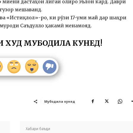
 миёни дастаҳои лигаи олиро эълон кард. Даври
аргузор мешаванд.
а «Истиқлол»-ро, ки рӯзи 17-уми май дар шаҳри
лмуроди Саъдулло ҳакамӣ менамояд.
И ХУД МУБОДИЛА КУНЕД!
Мубодила кунед
Хабари баъди