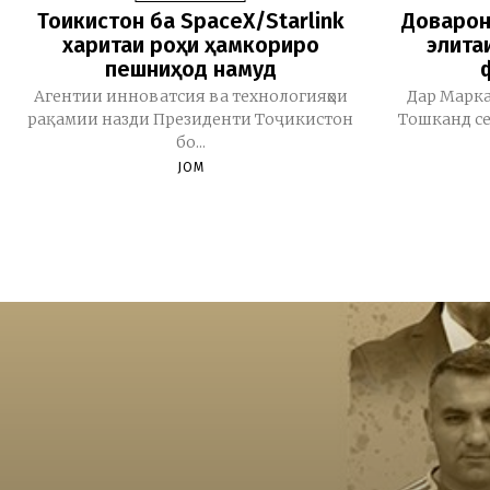
Тоҷикистон ба SpaceX/Starlink
Доварон
харитаи роҳи ҳамкориро
элита
пешниҳод намуд
Агентии инноватсия ва технологияҳои
Дар Марка
рақамии назди Президенти Тоҷикистон
Тошканд се
бо...
JOM