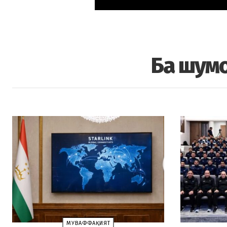
Ба шумо
МУВАФФАҚИЯТ