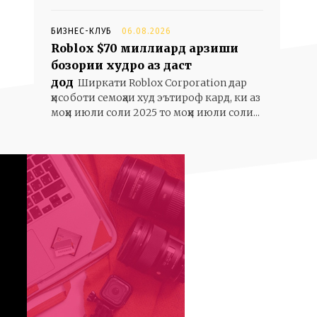
БИЗНЕС-КЛУБ
06.08.2026
Roblox $70 миллиард арзиши
бозории худро аз даст
дод
Ширкати Roblox Corporation дар
ҳисоботи семоҳаи худ эътироф кард, ки аз
моҳи июли соли 2025 то моҳи июли соли...