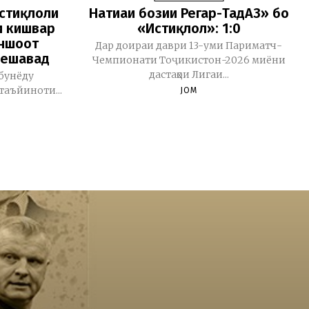
истиқлоли
Натиҷаи бозии Регар-ТадАЗ» бо
и кишвар
«Истиқлол»: 1:0
иншоот
Дар доираи даври 13-уми Париматч-
мешавад
Чемпионати Тоҷикистон-2026 миёни
дастаҳои Лигаи...
бунёду
таъйиноти...
JOM