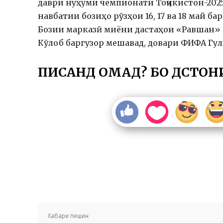
даври нуҳуми чемпионати Тоҷикистон-2025
навбатии бозиҳо рӯзҳои 16, 17 ва 18 май б
Бозии марказӣ миёни дастаҳои «Равшан» в
Кӯлоб баргузор мешавад, довари ФИФА Гу
ПИСАНД ОМАД? БО ДӮСТОН
Хабари пешин