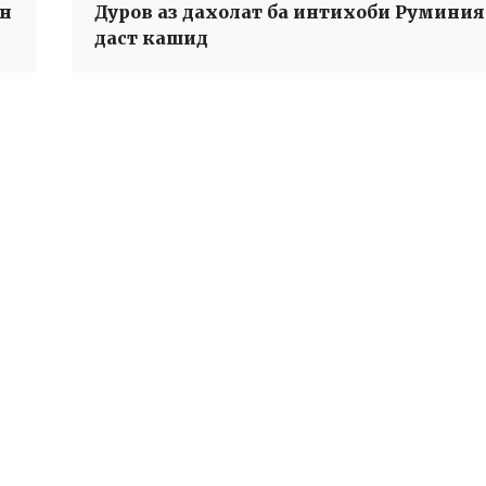
он
Дуров аз дахолат ба интихоби Руминия
даст кашид