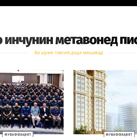
 инчунин метавонед пи
Ба шумо тавсия дода мешавад
МУВАФФАҚИЯТ
МУВАФФАҚИЯТ