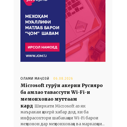
ОЛАМИ МАҶОЗӢ
06.08.2026
Microsoft гурӯҳи ҳакерии Русияро
ба ҳамлаҳо тавассути Wi-Fi-и
меҳмонхонаҳо муттаҳам
кард
Ширкати Microsoft аз як
маъракаи ҳакерӣ хабар дод, ки ба
инфрасохтори шабакаҳои Wi-Fi барои
меҳмонон дар меҳмонхонаҳо ва марказҳои...