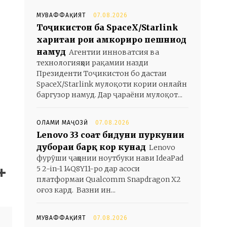
МУВАФФАҚИЯТ
07.08.2026
Тоҷикистон ба SpaceX/Starlink
харитаи роҳи ҳамкориро пешниҳод
намуд
Агентии инноватсия ва
технологияҳои рақамии назди
Президенти Тоҷикистон бо дастаи
SpaceX/Starlink мулоқоти кории онлайн
баргузор намуд. Дар ҷараёни мулоқот...
ОЛАМИ МАҶОЗӢ
07.08.2026
Lenovo 33 соат бидуни пуркунии
дубораи барқ кор кунад
Lenovo
фурӯши ҷаҳонии ноутбуки нави IdeaPad
5 2-in-1 14Q8Y11-ро дар асоси
платформаи Qualcomm Snapdragon X2
оғоз кард. Вазни ин...
МУВАФФАҚИЯТ
07.08.2026