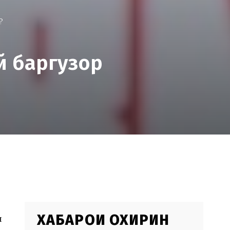
?
й баргузор
ХАБАРҲОИ ОХИРИН
и