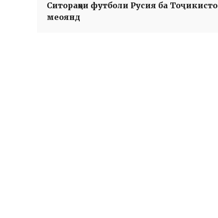
Ситораҳои футболи Русия ба Тоҷикист
меоянд