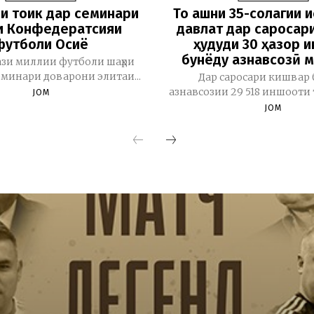
и тоҷик дар семинари
То ҷашни 35-солагии 
и Конфедератсияи
давлат дар саросар
футболи Осиё
ҳудуди 30 ҳазор 
бунёду азнавсозӣ 
зи миллии футболи шаҳри
минари доварони элитаи...
Дар саросари кишвар 
азнавсозии 29 518 иншооти 
JOM
JOM