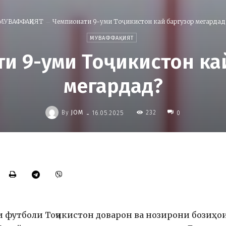
МУВАФФАҚИЯТ
Чемпионати 9-уми Тоҷикистон кай баргузор мегардад
МУВАФФАҚИЯТ
и 9-уми Тоҷикистон ка
мегардад?
-
By
JOM
232
16.05.2025
0
и футболи Тоҷикистон доварон ва нозирони бозиҳо