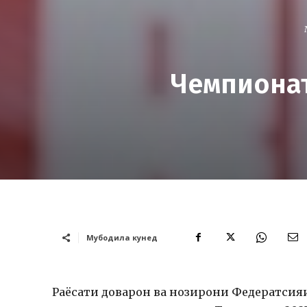
Чемпионат
Мубодила кунед
Раёсати доварон ва нозирони Федератсия