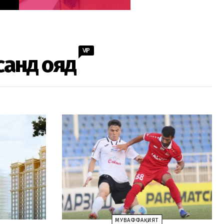
VIP
санд ояд
МУВАФФАҚИЯТ