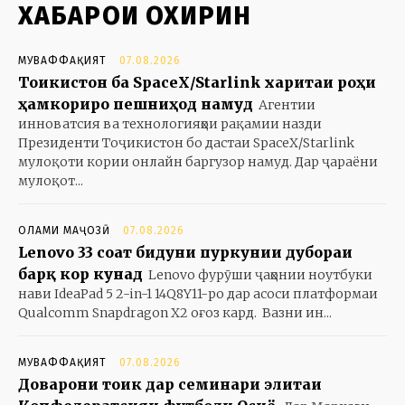
ХАБАРҲОИ ОХИРИН
МУВАФФАҚИЯТ
07.08.2026
Тоҷикистон ба SpaceX/Starlink харитаи роҳи
ҳамкориро пешниҳод намуд
Агентии
инноватсия ва технологияҳои рақамии назди
Президенти Тоҷикистон бо дастаи SpaceX/Starlink
мулоқоти кории онлайн баргузор намуд. Дар ҷараёни
мулоқот...
ОЛАМИ МАҶОЗӢ
07.08.2026
Lenovo 33 соат бидуни пуркунии дубораи
барқ кор кунад
Lenovo фурӯши ҷаҳонии ноутбуки
нави IdeaPad 5 2-in-1 14Q8Y11-ро дар асоси платформаи
Qualcomm Snapdragon X2 оғоз кард. Вазни ин...
МУВАФФАҚИЯТ
07.08.2026
Доварони тоҷик дар семинари элитаи