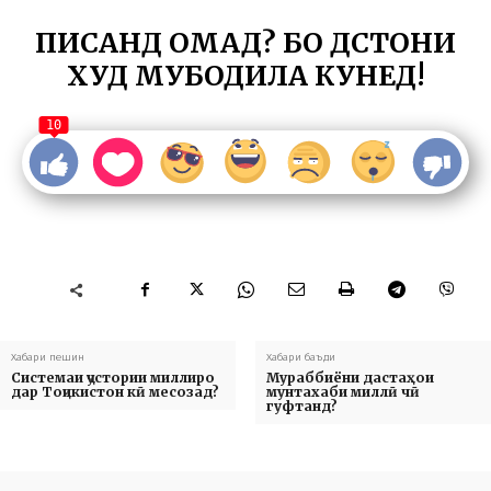
ПИСАНД ОМАД? БО ДӮСТОНИ
ХУД МУБОДИЛА КУНЕД!
10
Хабари пешин
Хабари баъди
Системаи ҷустории миллиро
Мураббиёни дастаҳои
дар Тоҷикистон кӣ месозад?
мунтахаби миллӣ чӣ
гуфтанд?