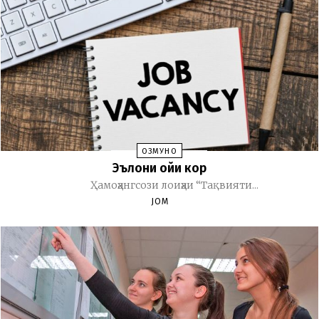
ОЗМУНҲО
Эълони ҷойи кор
Ҳамоҳангсози лоиҳаи “Тақвияти...
JOM