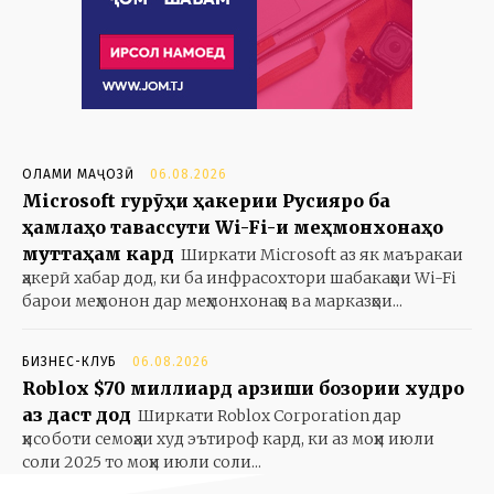
ОЛАМИ МАҶОЗӢ
06.08.2026
Microsoft гурӯҳи ҳакерии Русияро ба
ҳамлаҳо тавассути Wi-Fi-и меҳмонхонаҳо
муттаҳам кард
Ширкати Microsoft аз як маъракаи
ҳакерӣ хабар дод, ки ба инфрасохтори шабакаҳои Wi-Fi
барои меҳмонон дар меҳмонхонаҳо ва марказҳои...
БИЗНЕС-КЛУБ
06.08.2026
Roblox $70 миллиард арзиши бозории худро
аз даст дод
Ширкати Roblox Corporation дар
ҳисоботи семоҳаи худ эътироф кард, ки аз моҳи июли
соли 2025 то моҳи июли соли...