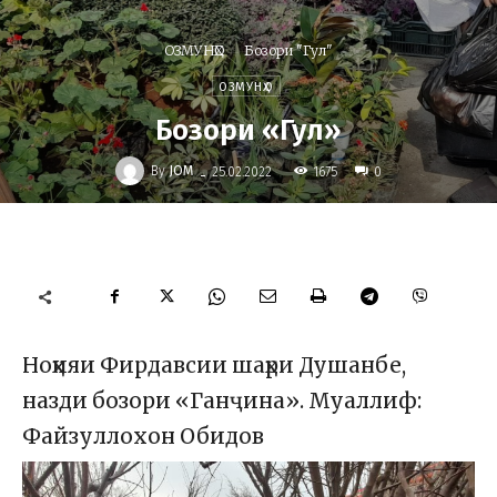
ОЗМУНҲО
Бозори "Гул"
ОЗМУНҲО
Бозори «Гул»
-
By
JOM
1675
25.02.2022
0
Ноҳияи Фирдавсии шаҳри Душанбе,
назди бозори «Ганҷина». Муаллиф:
Файзуллохон Обидов