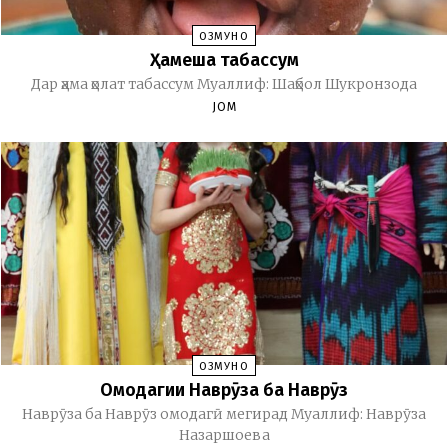
ОЗМУНҲО
Ҳамеша табассум
Дар ҳама ҳолат табассум Муаллиф: Шаҳбол Шукронзода
JOM
ОЗМУНҲО
Омодагии Наврӯза ба Наврӯз
Наврӯза ба Наврӯз омодагӣ мегирад Муаллиф: Наврӯза
Назаршоева