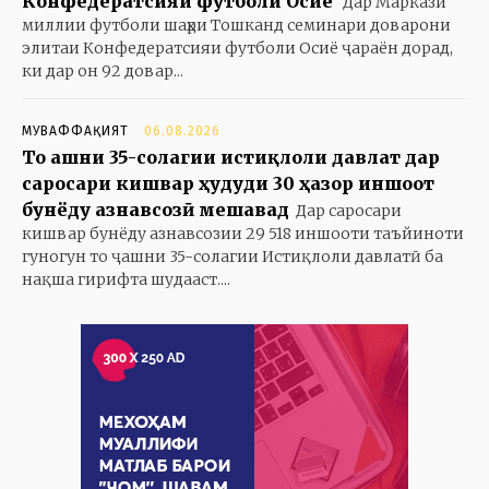
Конфедератсияи футболи Осиё
Дар Маркази
миллии футболи шаҳри Тошканд семинари доварони
элитаи Конфедератсияи футболи Осиё ҷараён дорад,
ки дар он 92 довар...
МУВАФФАҚИЯТ
06.08.2026
То ҷашни 35-солагии истиқлоли давлат дар
саросари кишвар ҳудуди 30 ҳазор иншоот
бунёду азнавсозӣ мешавад
Дар саросари
кишвар бунёду азнавсозии 29 518 иншооти таъйиноти
гуногун то ҷашни 35-солагии Истиқлоли давлатӣ ба
нақша гирифта шудааст....