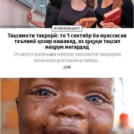
МУВАФФАҚИЯТ
Тақсимоти такрорӣ: то 1 сентябр ба муассисаи
таълимӣ ҳозир нашавед, аз ҳуқуқи таҳсил
маҳрум мегардед
29 август натиҷаҳои озмуни тақсимоти такрории
иловагии довталабон тибқи...
JOM