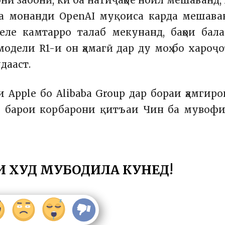
они забонӣ, ки ба натиҷаҳое ноил мешаванд,
ба монанди OpenAI муқоиса карда мешава
еле камтарро талаб мекунанд, баҳои бал
модели R1-и он ҳамагӣ дар ду моҳ бо хароҷ
дааст.
и Apple бо Alibaba Group дар бораи ҳамгир
nce барои корбарони қитъаи Чин ба мувоф
И ХУД МУБОДИЛА КУНЕД!