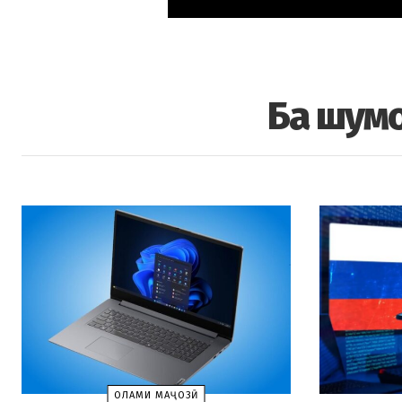
Ба шумо
ОЛАМИ МАҶОЗӢ