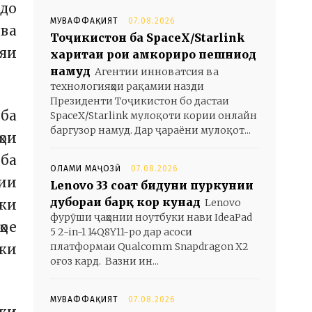
адо
МУВАФФАҚИЯТ
07.08.2026
 ва
Тоҷикистон ба SpaceX/Starlink
яи
харитаи роҳи ҳамкориро пешниҳод
намуд
Агентии инноватсия ва
технологияҳои рақамии назди
Президенти Тоҷикистон бо дастаи
 ба
SpaceX/Starlink мулоқоти кории онлайн
баргузор намуд. Дар ҷараёни мулоқот...
ҳои
 ба
ОЛАМИ МАҶОЗӢ
07.08.2026
нии
Lenovo 33 соат бидуни пуркунии
дубораи барқ кор кунад
Lenovo
 ки
фурӯши ҷаҳонии ноутбуки нави IdeaPad
ҳое
5 2-in-1 14Q8Y11-ро дар асоси
платформаи Qualcomm Snapdragon X2
ки
оғоз кард. Вазни ин...
МУВАФФАҚИЯТ
07.08.2026