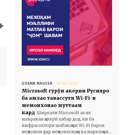
ОЛАМИ МАҶОЗӢ
06.08.2026
Microsoft гурӯҳи ҳакерии Русияро
ба ҳамлаҳо тавассути Wi-Fi-и
меҳмонхонаҳо муттаҳам
кард
Ширкати Microsoft аз як
маъракаи ҳакерӣ хабар дод, ки ба
инфрасохтори шабакаҳои Wi-Fi барои
меҳмонон дар меҳмонхонаҳо ва марказҳои...