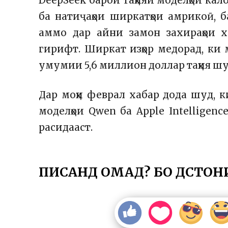
DeepSeek барои таҳияи моделҳои кал
ба натиҷаҳои ширкатҳои амрикоӣ, 
аммо дар айни замон захираҳои х
гирифт. Ширкат изҳор медорад, ки 
умумии 5,6 миллион доллар таҳия шу
Дар моҳи феврал хабар дода шуд, к
моделҳои Qwen ба Apple Intellige
расидааст.
ПИСАНД ОМАД? БО ДӮСТОН