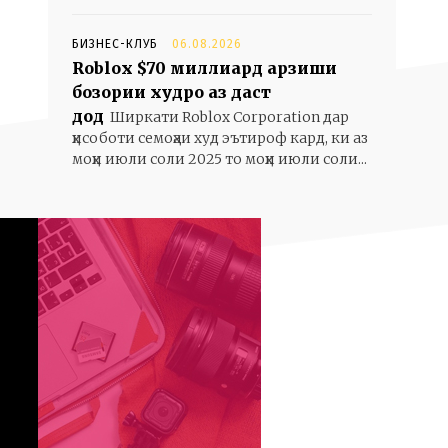
БИЗНЕС-КЛУБ
06.08.2026
Roblox $70 миллиард арзиши
бозории худро аз даст
дод
Ширкати Roblox Corporation дар
ҳисоботи семоҳаи худ эътироф кард, ки аз
моҳи июли соли 2025 то моҳи июли соли...