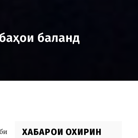
 баҳои баланд
ХАБАРҲОИ ОХИРИН
иби