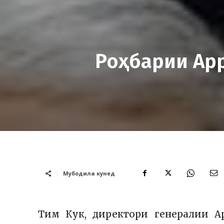
Роҳбарии App
Мубодила кунед
Тим Кук, директори генералии Ap