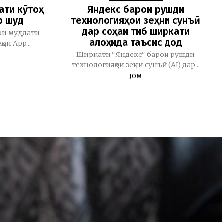
ати кӯтоҳ
Яндекс барои рушди
ф шуд
технологияҳои зеҳни сунъӣ
дар соҳаи тиб ширкати
ои муддати
алоҳида таъсис дод
ои App...
Ширкати "Яндекс" барои рушди
технологияҳои зеҳни сунъӣ (AI) дар...
JOM