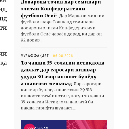
 ки
Доварони тоҷик дар семинари
элитаи Конфедератсияи
нд,
футболи Осиё
Дар Маркази миллии
анд
футболи шаҳри Тошканд семинари
оти
доварони элитаи Конфедератсияи
футболи Осиё ҷараён дорад, ки дар он
92 довар...
оии
МУВАФФАҚИЯТ
06.08.2026
иқа
То ҷашни 35-солагии истиқлоли
давлат дар саросари кишвар
ҳудуди 30 ҳазор иншоот бунёду
азнавсозӣ мешавад
Дар саросари
кишвар бунёду азнавсозии 29 518
иншооти таъйиноти гуногун то ҷашни
35-солагии Истиқлоли давлатӣ ба
нақша гирифта шудааст....