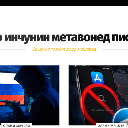
 инчунин метавонед пи
Ба шумо тавсия дода мешавад
ОЛАМИ МАҶОЗӢ
ОЛАМИ МАҶОЗӢ