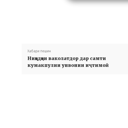
Хабари пешин
Ниҳодҳои ваколатдор дар самти
кумакпулии унвонии иҷтимоӣ