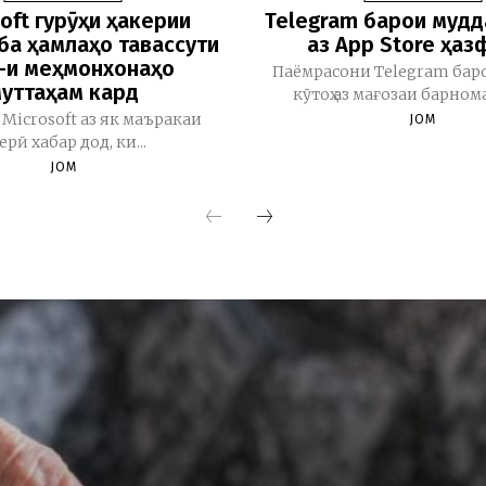
oft гурӯҳи ҳакерии
Telegram барои мудд
ба ҳамлаҳо тавассути
аз App Store ҳаз
i-и меҳмонхонаҳо
Паёмрасони Telegram бар
уттаҳам кард
кӯтоҳ аз мағозаи барномаҳ
Microsoft аз як маъракаи
JOM
керӣ хабар дод, ки...
JOM