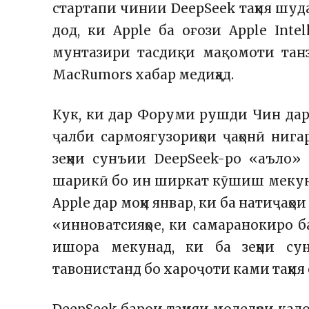
стартапи чинии DeepSeek таҳия шудаа
дод, ки Apple ба оғози Apple Int
мунтазири тасдиқи мақомоти тан
MacRumors хабар медиҳад.
Кук, ки дар Форуми рушди Чин дар 
ҷалби сармоягузориҳои ҷаҳонӣ нига
зеҳни сунъии DeepSeek-ро «аъло»
шарикӣ бо ин ширкат кӯшиш мекуна
Apple дар моҳи январ, ки ба натиҷаҳ
«инноватсияҳое, ки самаранокиро б
ишора мекунад, ки ба зеҳни су
тавонистанд бо хароҷоти ками таҳи