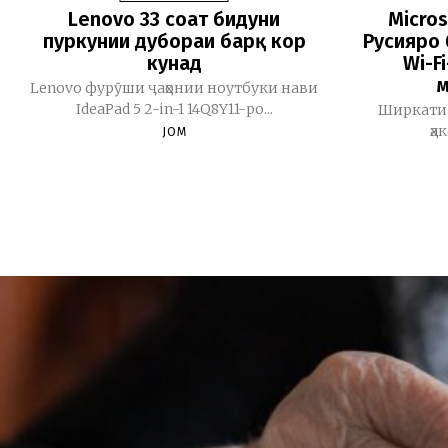
Lenovo 33 соат бидуни
Micros
пуркунии дубораи барқ кор
Русияро 
кунад
Wi-F
м
Lenovo фурӯши ҷаҳонии ноутбуки нави
IdeaPad 5 2-in-1 14Q8Y11-ро...
Ширкати 
ҳа
JOM