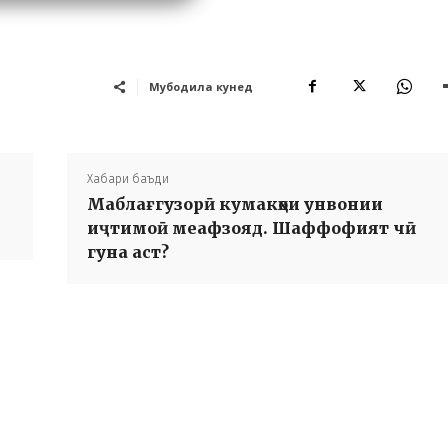
Мубодила кунед
Хабари баъди
Маблағгузорӣ кумакҳои унвонии
иҷтимоӣ меафзояд. Шаффофият чӣ
гуна аст?