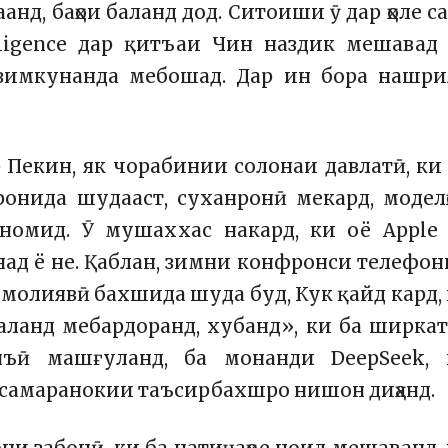
нд, баҳои баланд дод. Ситоиши ӯ дар ҳоле с
elligence дар қитъаи Чин наздик мешавад
зимкунанда мебошад. Дар ин бора нашри
Пекин, як чорабинии солонаи давлатӣ, ки
ронида шудааст, суханронӣ мекард, модел
 номид. Ӯ мушаххас накард, ки оё Apple
д ё не. Қаблан, зимни конфронси телефо
ои молиявӣ бахшида шуда буд, Кук қайд кард,
аланд мебардоранд, хубанд», ки ба ширкат
нъӣ машғуланд, ба монанди DeepSeek, 
я самаранокии таъсирбахшро нишон диҳанд.