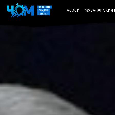
АСОСӢ
МУВАФФАҚИЯ