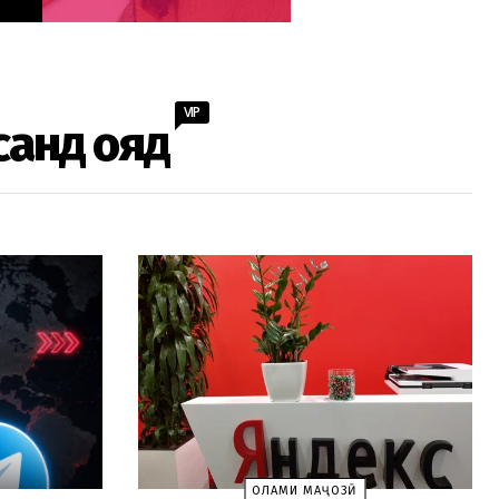
VIP
санд ояд
ОЛАМИ МАҶОЗӢ