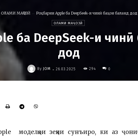
ОЛАМИ МАҶОЗӢ
Роҳбарии Apple ба DeepSeek-и чинӣ баҳои баланд дод
ОЛАМИ МАҶОЗӢ
le ба DeepSeek-и чинӣ
дод
-
By
JOM
294
26.03.2025
0
ple моделҳои зеҳни сунъиро, ки аз ҷон