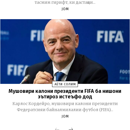
тасмим гирифт, ки дастаҳои...
JOM
ҲАЁТИ СОЛИМ
Мушовири калони президенти FIFA ба нишони
эътироз истеъфо дод
Карлос Кордейро, мушовири калони президенти
Федератсияи байналмилалии футбол (FIFA)...
JOM