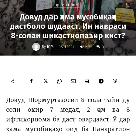
ҲАЁТИ СОЛИМ
Довуд дар ҳама мусобиқаҳо
дастболо шудааст. Ин навраси
8-солаи шикастнопазир кист?
-
By
JOM
2173
05.11.2021
0
Довуд Шормуртазоеви 8-сола тайи ду
соли охир 7 медал, 2 ҷом ва 8
ифтихорнома ба даст овардааст. Ӯ дар
ҳама мусобиқаҳо оид ба Панкратион