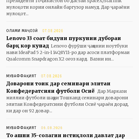
Президенти Тоҷикистон бо дастаи SpaceX/Starlink
мулоқоти кории онлайн баргузор намуд. Дар ҷараёни
мулоқот...
ОЛАМИ МАҶОЗӢ
07.08.2026
Lenovo 33 соат бидуни пуркунии дубораи
барқ кор кунад
Lenovo фурӯши ҷаҳонии ноутбуки
нави IdeaPad 5 2-in-1 14Q8Y11-ро дар асоси платформаи
Qualcomm Snapdragon X2 оғоз кард. Вазни ин...
МУВАФФАҚИЯТ
07.08.2026
Доварони тоҷик дар семинари элитаи
Конфедератсияи футболи Осиё
Дар Маркази
миллии футболи шаҳри Тошканд семинари доварони
элитаи Конфедератсияи футболи Осиё ҷараён дорад,
ки дар он 92 довар...
МУВАФФАҚИЯТ
06.08.2026
То ҷашни 35-солагии истиқлоли давлат дар