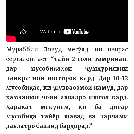
Мураббии Довуд мегӯяд, ин наврас
серталош аст:
“тайи 2 соли тамринаш
дар мусобиқаҳои ҷумҳуриявии
панкратион иштирок кард. Дар 10-12
мусобиқае, ки ӯ қувваозмоӣ намуд, дар
ҳамаашон ҷойи аввалро ишғол кард.
Ҳаракат мекунем, ки ба дигар
мусобиқа тайёр шавад ва парчами
давлатро баланд бардорад.”