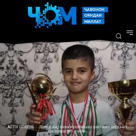
ҲАЁТИ СОЛИМ
Довуд дар ҳама мусобиқаҳо дастболо шудааст.
Ин навраси 8-солаи...