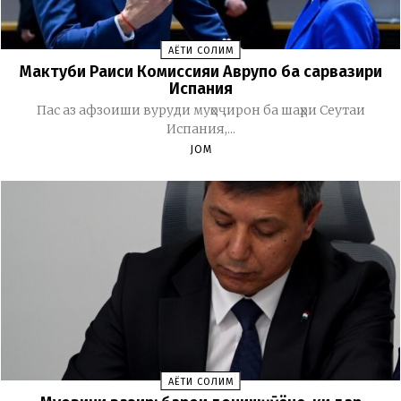
ҲАЁТИ СОЛИМ
Мактуби Раиси Комиссияи Аврупо ба сарвазири
Испания
Пас аз афзоиши вуруди муҳоҷирон ба шаҳри Сеутаи
Испания,...
JOM
ҲАЁТИ СОЛИМ