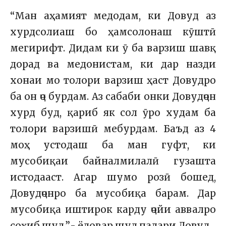
“Ман аҳамият медодам, ки Довуд аз
хурдсолиаш бо ҳамсолонаш кӯштӣ
мегирифт. Дидам ки ӯ ба варзиш шавқ
дорад ва медонистам, ки дар назди
хонаи мо толори варзиш ҳаст Довудро
ба он ҷо бурдам. Аз сабаби онки Довудҷон
хурд буд, қариб як сол ӯро худам ба
толори варзишӣ мебурдам. Баъд аз 4
моҳ устодаш ба ман гуфт, ки
мусобиқаи байналмилалӣ гузашта
истодааст. Агар шумо розӣ бошед,
Довудҷонро ба мусобиқа барам. Дар
мусобиқа иштирок карду ҷойи аввалро
соҳиб шуд.”,- ёдовар шуд падари Довуд.