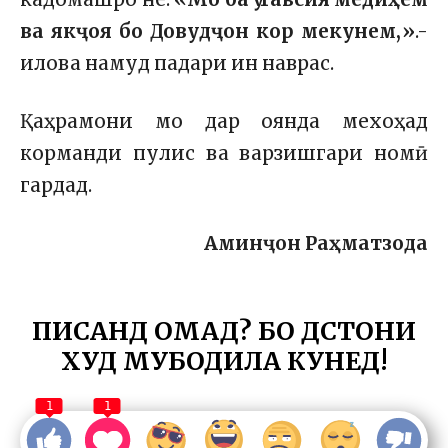
ва якҷоя бо Довудҷон кор мекунем,»
.-
илова намуд падари ин наврас.
Қаҳрамони мо дар оянда мехоҳад
корманди пулис ва варзишгари номӣ
гардад.
Аминҷон Раҳматзода
ПИСАНД ОМАД? БО ДӮСТОНИ
ХУД МУБОДИЛА КУНЕД!
1
1