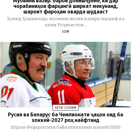
Муовини вазир: барои донишҷӯёне, ки дар
чорабиниҳои фарҳангӣ ширкат мекунанд,
шароит фароҳам оварда шудааст
Ҳомид Ҳошимзода, муовини якуми вазири маориф ва
илми Тоҷикистон...
JOM
ҲАЁТИ СОЛИМ
Русия ва Беларус ба Чемпионати ҷаҳон оид ба
хоккей-2027 роҳ наёфтанд
Шӯрои Федератсияи байналмилалии хоккей (IIHF)