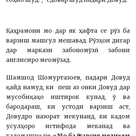
Қаҳрамони мо дар як ҳафта се рӯз ба
варзиш машғул мешавад. Рӯзҳои дигар
дар маркази забономӯзӣ забони
англисиро меомӯзад.
Шамшод Шомуртазоев, падари Довуд
қайд намуд, ки пеш аз онки Довуд дар
мусобиқаҳо иштирок кунад, ӯ ва
бародараш, ки устоди варзиш аст,
Довудро назорат мекунанд, ки кадом
усулҳоро истифода меканад ва
кадомашро не.
«Мо ба ӯ тавсия медиҳем