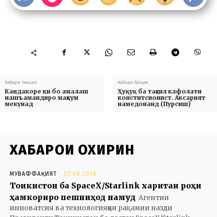
Хабари пешин
Хабари баъди
Кандакоре ки бо амалаш
Ҳуқуқ ба таҳсил кафолати
нашъамандиро маҳкум
конститсионист. Аксарият
мекунад
намедонанд (Пурсиш)
ХАБАРҲОИ ОХИРИН
МУВАФФАҚИЯТ
07.08.2026
Тоҷикистон ба SpaceX/Starlink харитаи роҳи
ҳамкориро пешниҳод намуд
Агентии
инноватсия ва технологияҳои рақамии назди