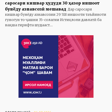
саросари кишвар ҳудуди 30 ҳазор иншоот
бунёду азнавсозӣ мешавад
Дар саросари
кишвар бунёду азнавсозии 29 518 иншооти таъйиноти
гуногун то ҷашни 35-солагии Истиқлоли давлатӣ ба
нақша гирифта шудааст....