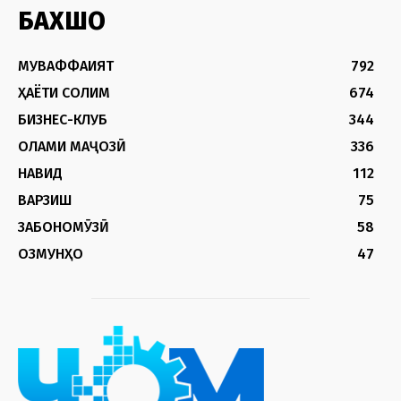
БАХШҲО
МУВАФФАҚИЯТ
792
ҲАЁТИ СОЛИМ
674
БИЗНЕС-КЛУБ
344
ОЛАМИ МАҶОЗӢ
336
НАВИД
112
ВАРЗИШ
75
ЗАБОНОМӮЗӢ
58
ОЗМУНҲО
47