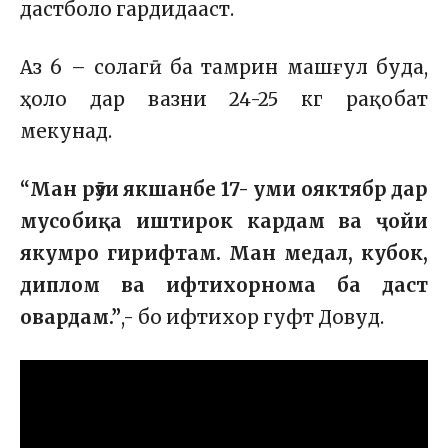
дастболо гардидааст.
Аз 6 – солагӣ ба тамрин машғул буда,
ҳоло дар вазни 24-25 кг рақобат
мекунад.
“Ман рӯзи якшанбе 17- уми ояктябр дар
мусобиқа иштирок кардам ва ҷойи
якумро гирифтам. Ман медал, кубок,
диплом ва ифтихорнома ба даст
овардам.”
,- бо ифтихор гуфт Довуд.