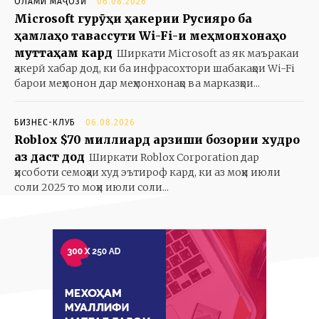
ОЛАМИ МАҶОЗӢ
06.08.2026
Microsoft гурӯҳи ҳакерии Русияро ба
ҳамлаҳо тавассути Wi-Fi-и меҳмонхонаҳо
муттаҳам кард
Ширкати Microsoft аз як маъракаи
ҳакерӣ хабар дод, ки ба инфрасохтори шабакаҳои Wi-Fi
барои меҳмонон дар меҳмонхонаҳо ва марказҳои...
БИЗНЕС-КЛУБ
06.08.2026
Roblox $70 миллиард арзиши бозории худро
аз даст дод
Ширкати Roblox Corporation дар
ҳисоботи семоҳаи худ эътироф кард, ки аз моҳи июли
соли 2025 то моҳи июли соли...