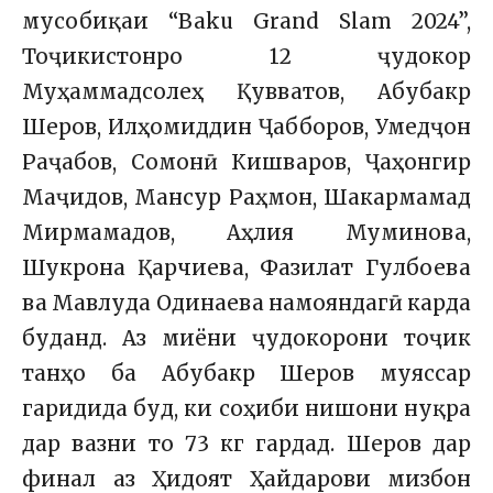
мусобиқаи “Baku Grand Slam 2024”,
Тоҷикистонро 12 ҷудокор
Муҳаммадсолеҳ Қувватов, Абубакр
Шеров, Илҳомиддин Ҷабборов, Умедҷон
Раҷабов, Сомонӣ Кишваров, Ҷаҳонгир
Маҷидов, Мансур Раҳмон, Шакармамад
Мирмамадов, Аҳлия Муминова,
Шукрона Қарчиева, Фазилат Гулбоева
ва Мавлуда Одинаева намояндагӣ карда
буданд. Аз миёни ҷудокорони тоҷик
танҳо ба Абубакр Шеров муяссар
гаридида буд, ки соҳиби нишони нуқра
дар вазни то 73 кг гардад. Шеров дар
финал аз Ҳидоят Ҳайдарови мизбон