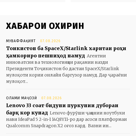
ХАБАРҲОИ ОХИРИН
МУВАФФАҚИЯТ
07.08.2026
Тоҷикистон ба SpaceX/Starlink харитаи роҳи
ҳамкориро пешниҳод намуд
Агентии
инноватсия ва технологияҳои рақамии назди
Президенти Тоҷикистон бо дастаи SpaceX/Starlink
мулоқоти кории онлайн баргузор намуд. Дар ҷараёни
мулоқот...
ОЛАМИ МАҶОЗӢ
07.08.2026
Lenovo 33 соат бидуни пуркунии дубораи
барқ кор кунад
Lenovo фурӯши ҷаҳонии ноутбуки
нави IdeaPad 5 2-in-1 14Q8Y11-ро дар асоси платформаи
Qualcomm Snapdragon X2 оғоз кард. Вазни ин...