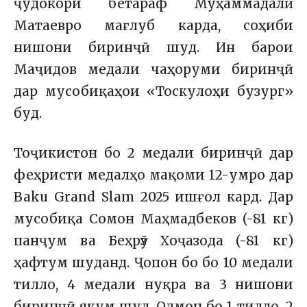
ҷудокори бетараф Муҳаммадалӣ
Матаевро мағлуб карда, соҳиби
нишони биринҷӣ шуд. Ин барои
Маҷидов медали чаҳоруми биринҷӣ
дар мусобиқаҳои «Тоскулоҳи бузург»
буд.
Тоҷикистон бо 2 медали биринҷӣ дар
феҳристи медалҳо мақоми 12-умро дар
Baku Grand Slam 2025 ишғол кард. Дар
мусобиқа Сомон Маҳмадбеков (-81 кг)
панҷум ва Беҳрӯз Хоҷазода (-81 кг)
ҳафтум шуданд. Ҷопон бо бо 10 медали
тилло, 4 медали нуқра ва 3 нишони
биринҷӣ якум шуд. Олмон бо 1 тилло, 2