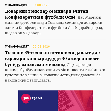
МУВАФФАҚИЯТ
07.08.2026
Доварони тоҷик дар семинари элитаи
Конфедератсияи футболи Осиё
Дар Маркази
миллии футболи шаҳри Тошканд семинари доварони
элитаи Конфедератсияи футболи Осиё ҷараён дорад,
ки дар он 92 довар...
МУВАФФАҚИЯТ
06.08.2026
То ҷашни 35-солагии истиқлоли давлат дар
саросари кишвар ҳудуди 30 ҳазор иншоот
бунёду азнавсозӣ мешавад
Дар саросари
кишвар бунёду азнавсозии 29 518 иншооти таъйиноти
гуногун то ҷашни 35-солагии Истиқлоли давлатӣ ба
нақша гирифта шудааст....