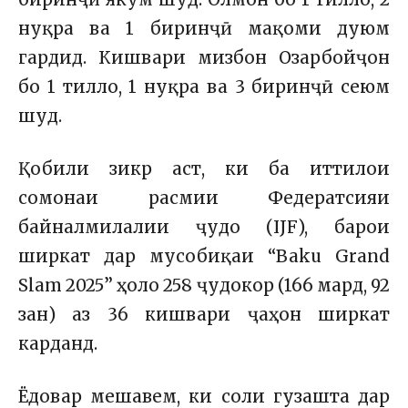
нуқра ва 1 биринҷӣ мақоми дуюм
гардид. Кишвари мизбон Озарбойҷон
бо 1 тилло, 1 нуқра ва 3 биринҷӣ сеюм
шуд.
Қобили зикр аст, ки ба иттилои
сомонаи расмии Федератсияи
байналмилалии ҷудо (IJF), барои
ширкат дар мусобиқаи “Baku Grand
Slam 2025” ҳоло 258 ҷудокор (166 мард, 92
зан) аз 36 кишвари ҷаҳон ширкат
карданд.
Ёдовар мешавем, ки соли гузашта дар