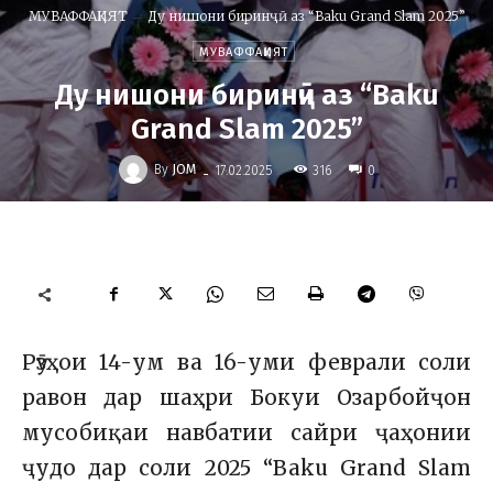
МУВАФФАҚИЯТ
Ду нишони биринҷӣ аз “Baku Grand Slam 2025”
МУВАФФАҚИЯТ
Ду нишони биринҷӣ аз “Baku
Grand Slam 2025”
-
By
JOM
316
17.02.2025
0
Рӯзҳои 14-ум ва 16-уми феврали соли
равон дар шаҳри Бокуи Озарбойҷон
мусобиқаи навбатии сайри ҷаҳонии
ҷудо дар соли 2025 “Baku Grand Slam