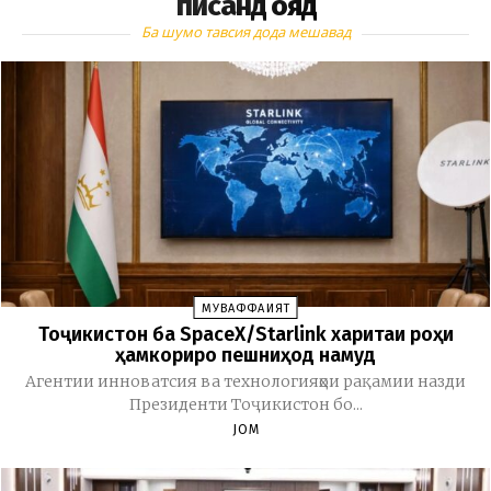
писанд ояд
Ба шумо тавсия дода мешавад
МУВАФФАҚИЯТ
Тоҷикистон ба SpaceX/Starlink харитаи роҳи
ҳамкориро пешниҳод намуд
Агентии инноватсия ва технологияҳои рақамии назди
Президенти Тоҷикистон бо...
JOM