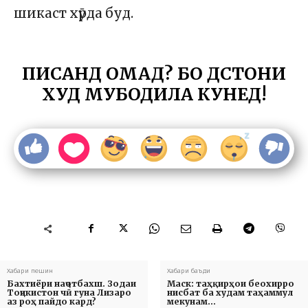
шикаст хӯрда буд.
ПИСАНД ОМАД? БО ДӮСТОНИ
ХУД МУБОДИЛА КУНЕД!
Хабари пешин
Хабари баъди
Бахтиёри наҷотбахш. Зодаи
Маск: таҳқирҳои беохирро
Тоҷикистон чӣ гуна Лизаро
нисбат ба худам таҳаммул
аз роҳ пайдо кард?
мекунам…