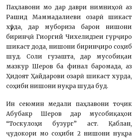
Паҳлавони мо дар даври нимниҳоӣ аз
Рашид Маммадалиеви озарӣ шикаст
хӯрда, дар мубориза барои нишони
биринҷӣ Гиоргий Чихелидзеи гурҷиро
шикаст дода, нишони биринҷиро соҳиб
шуд. Соли гузашта, дар мусобиқаи
мазкур Шеров ба финал баромада, аз
Ҳидоят Ҳайдарови озарӣ шикаст хурда,
соҳиби нишони нуқра шуда буд.
Ин сеюмин медали паҳлавони тоҷик
Абубакр Шеров дар мусобиқаҳои
“Тоскулоҳи бузург” аст. Қаблан,
ҷудокори мо соҳиби 2 нишони нуқра