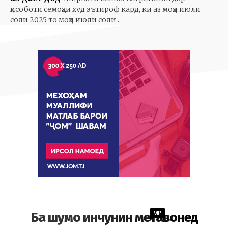
ҳисоботи семоҳаи худ эътироф кард, ки аз моҳи июли
соли 2025 то моҳи июли соли...
VIP
Ба шумо инчунин метавонед