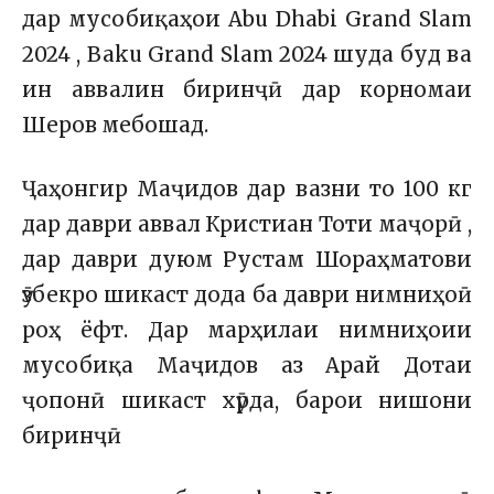
дар мусобиқаҳои Abu Dhabi Grand Slam
2024 , Baku Grand Slam 2024 шуда буд ва
ин аввалин биринҷӣ дар корномаи
Шеров мебошад.
Ҷаҳонгир Маҷидов дар вазни то 100 кг
дар даври аввал Кристиан Тоти маҷорӣ ,
дар даври дуюм Рустам Шораҳматови
ӯзбекро шикаст дода ба даври нимниҳоӣ
роҳ ёфт. Дар марҳилаи нимниҳоии
мусобиқа Маҷидов аз Арай Дотаи
ҷопонӣ шикаст хӯрда, барои нишони
биринҷӣ