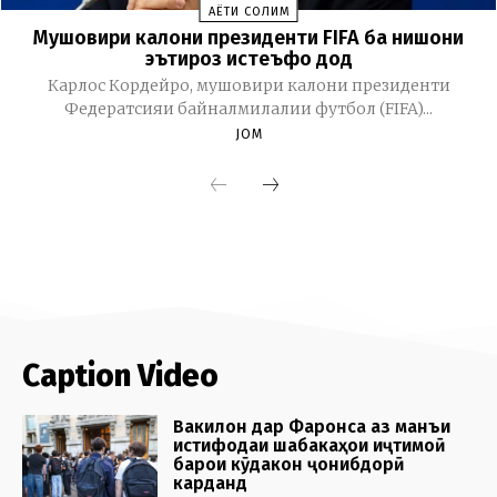
Caption Video
Вакилон дар Фаронса аз манъи
истифодаи шабакаҳои иҷтимоӣ
барои кӯдакон ҷонибдорӣ
карданд