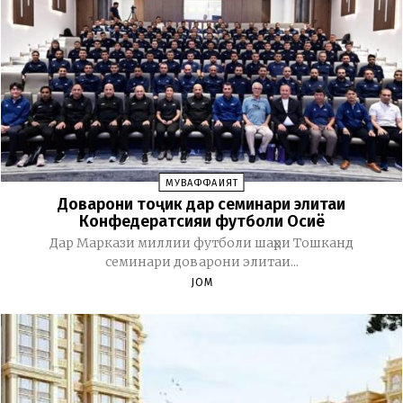
МУВАФФАҚИЯТ
Доварони тоҷик дар семинари элитаи
Конфедератсияи футболи Осиё
Дар Маркази миллии футболи шаҳри Тошканд
семинари доварони элитаи...
JOM