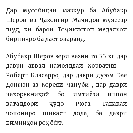
Дар мусобиқаи мазкур ба Абубакр
Шеров ва Ҷаҳонгир Маҷидов муяссар
шуд, ки барои Тоҷикистон медалҳои
биринҷро ба даст оваранд.
Абубакр Шеров зери вазни то 73 кг дар
даври аввал намояндаи Хорватия —
Роберт Класарро, дар даври дуюм Бае
Донғюн аз Кореяи Ҷанубӣ , дар даври
чаҳорякниҳоӣ бо имтиёзи иппон
ватандори ҷудо Рюга Танакаи
ҷопониро шикаст дода, ба даври
нимниҳоӣ роҳ ёфт.