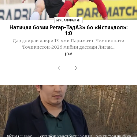
МУВАФФАҚИЯТ
Натиҷаи бозии Регар-ТадАЗ» бо «Истиқлол»:
1:0
Дар доираи даври 13-уми Париматч-Чемпионати
Тоҷикистон-2026 миёни дастаҳои Лигаи...
JOM