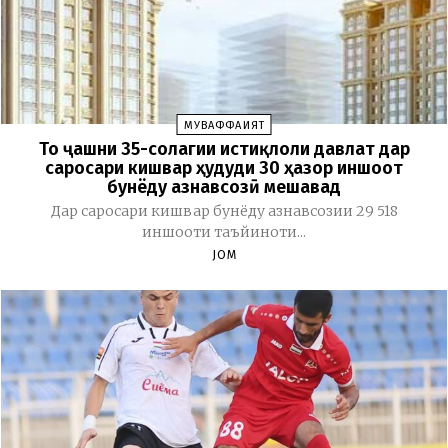
МУВАФФАҚИЯТ
То ҷашни 35-солагии истиқлоли давлат дар
саросари кишвар ҳудуди 30 ҳазор иншоот
бунёду азнавсозӣ мешавад
Дар саросари кишвар бунёду азнавсозии 29 518
иншооти таъйиноти...
JOM