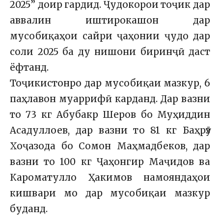
2025” доир гардид. Ҷудокорои тоҷик дар
аввалин иштирокашон дар
мусобиқаҳои сайри ҷаҳонии ҷудо дар
соли 2025 ба ду нишони биринҷӣ даст
ёфтанд.
Тоҷикистонро дар мусобиқаи мазкур, 6
паҳлавон муаррифӣ карданд. Дар вазни
то 73 кг Абубакр Шеров бо Муҳиддин
Асадуллоев, дар вазни то 81 кг Баҳрӯз
Хоҷазода бо Сомон Маҳмадбеков, дар
вазни то 100 кг Ҷаҳонгир Маҷидов ва
Кароматулло Ҳакимов намояндаҳои
кишвари мо дар мусобиқаи мазкур
буданд.