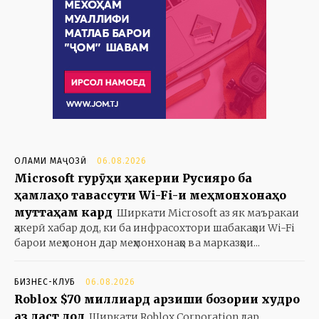
ОЛАМИ МАҶОЗӢ
06.08.2026
Microsoft гурӯҳи ҳакерии Русияро ба
ҳамлаҳо тавассути Wi-Fi-и меҳмонхонаҳо
муттаҳам кард
Ширкати Microsoft аз як маъракаи
ҳакерӣ хабар дод, ки ба инфрасохтори шабакаҳои Wi-Fi
барои меҳмонон дар меҳмонхонаҳо ва марказҳои...
БИЗНЕС-КЛУБ
06.08.2026
Roblox $70 миллиард арзиши бозории худро
аз даст дод
Ширкати Roblox Corporation дар