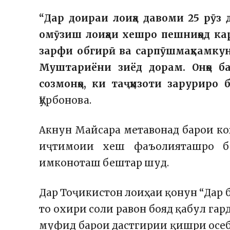
“Дар доираи лоиҳа давоми 25 рӯз 
омӯзиш лоиҳаи хешро пешниҳод кар
зарфи обгирӣ ва сарпӯшмаҳкамкун
Муштариёни зиёд дорам. Онҳо б
созмонҳо, ки таҷҳизоти заруриро 
Қурбонова.
Акнун Майсара метавонад барои к
иҷтимоии хеш фаъолияташро беҳ
имконоташ бештар шуд.
Дар Тоҷикистон лоиҳаи қонун “Дар 
то охири соли равон бояд қабул га
муфид барои дастгирии қишри осебп