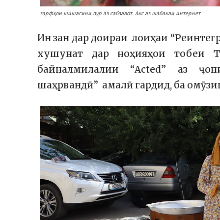
зарфҳои шишагини пур аз сабзавот. Акс аз шабакаи интернет
Ин зан дар доираи лоиҳаи “Реинтег
хушунат дар ноҳияҳои тобеи То
байналмилалии “Acted” аз ҷо
шаҳрвандӣ” амалӣ гардид, ба омӯз