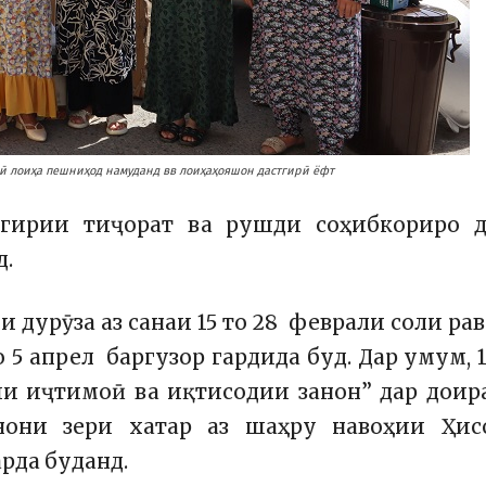
шӣ лоиҳа пешниҳод намуданд вв лоиҳаҳояшон дастгирӣ ёфт
гирии тиҷорат ва рушди соҳибкориро д
д.
дурӯза аз санаи 15 то 28 феврали соли ра
о 5 апрел баргузор гардида буд.
Дар умум, 
ии иҷтимоӣ ва иқтисодии занон” дар дои
нони зери хатар аз шаҳру навоҳии Ҳисо
рда буданд.