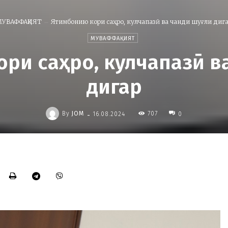
МУВАФФАҚИЯТ
Ятимбонию кори саҳро, кулчапазӣ ва чанди шуғли диг
МУВАФФАҚИЯТ
ри саҳро, кулчапазӣ в
дигар
-
By
JOM
707
16.08.2024
0