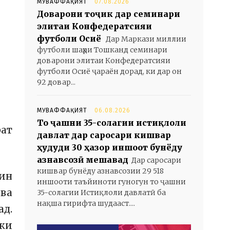
МУВАФФАҚИЯТ
07.08.2026
Доварони тоҷик дар семинари
элитаи Конфедератсияи
футболи Осиё
Дар Маркази миллии
футболи шаҳри Тошканд семинари
доварони элитаи Конфедератсияи
футболи Осиё ҷараён дорад, ки дар он
92 довар...
МУВАФФАҚИЯТ
06.08.2026
То ҷашни 35-солагии истиқлоли
рат
давлат дар саросари кишвар
ҳудуди 30 ҳазор иншоот бунёду
азнавсозӣ мешавад
Дар саросари
кишвар бунёду азнавсозии 29 518
мин
иншооти таъйиноти гуногун то ҷашни
 ва
35-солагии Истиқлоли давлатӣ ба
нақша гирифта шудааст....
д.
 ки