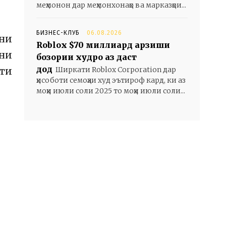
меҳмонон дар меҳмонхонаҳо ва марказҳои...
БИЗНЕС-КЛУБ
06.08.2026
ёни
Roblox $70 миллиард арзиши
ни
бозории худро аз даст
дод
Ширкати Roblox Corporation дар
ти
ҳисоботи семоҳаи худ эътироф кард, ки аз
моҳи июли соли 2025 то моҳи июли соли...