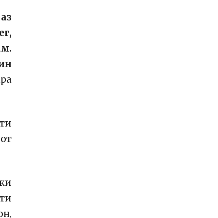
 аз
ег,
ам.
ин
ара
оти
от
 ки
ити
он,