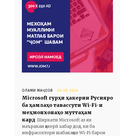
ОЛАМИ МАҶОЗӢ
06.08.2026
Microsoft гурӯҳи ҳакерии Русияро
ба ҳамлаҳо тавассути Wi-Fi-и
меҳмонхонаҳо муттаҳам
кард
Ширкати Microsoft аз як
маъракаи ҳакерӣ хабар дод, ки ба
инфрасохтори шабакаҳои Wi-Fi барои