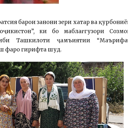
ратсия барои занони зери хатар ва қурбони
ҷикистон”, ки бо маблағгузори Созмо
ниби Ташкилоти ҷамъиятии “Маърифа
иш фаро гирифта шуд.