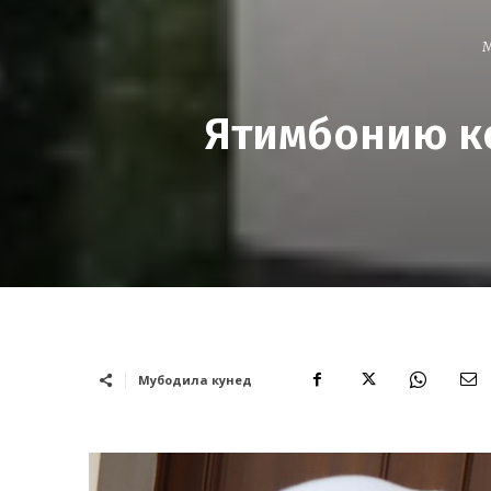
Ятимбонию ко
Мубодила кунед