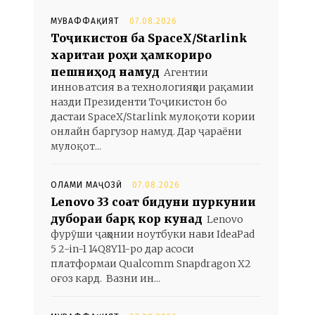
МУВАФФАҚИЯТ
07.08.2026
Тоҷикистон ба SpaceX/Starlink
харитаи роҳи ҳамкориро
пешниҳод намуд
Агентии
инноватсия ва технологияҳои рақамии
назди Президенти Тоҷикистон бо
дастаи SpaceX/Starlink мулоқоти кории
онлайн баргузор намуд. Дар ҷараёни
мулоқот...
ОЛАМИ МАҶОЗӢ
07.08.2026
Lenovo 33 соат бидуни пуркунии
дубораи барқ кор кунад
Lenovo
фурӯши ҷаҳонии ноутбуки нави IdeaPad
5 2-in-1 14Q8Y11-ро дар асоси
платформаи Qualcomm Snapdragon X2
оғоз кард. Вазни ин...