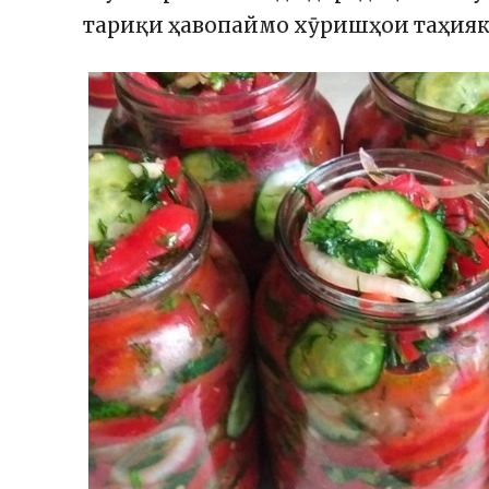
тариқи ҳавопаймо хӯришҳои таҳия