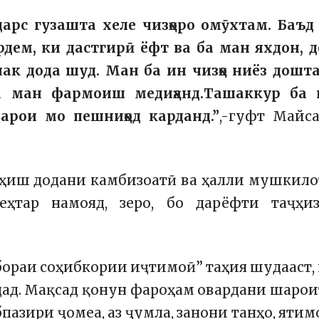
дарс гузашта хеле чизҳоро омӯхтам. Баъд
дем, ки дастгирӣ ёфт ва ба ман яхдон, д
ак дода шуд. Ман ба ин чизҳо ниёз дошт
а ман фармоиш медиҳанд.Ташаккур ба 
барои мо пешниҳод карданд.”
,-гуфт Майс
оҳиш додани камбизоатӣ ва ҳалли мушкил
тар намояд, зеро, бо дарёфти таҷҳиз
бораи соҳибкории иҷтимоӣ” таҳия шудааст,
рдад. Мақсад қонун фароҳам овардани шаро
азири ҷомеа, аз ҷумла, занони танҳо, ятим