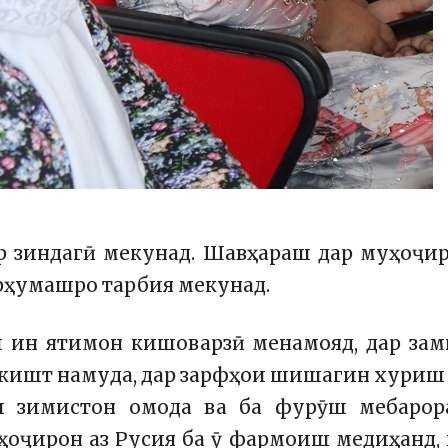
р зиндагӣ мекунад. Шавҳараш дар муҳоҷи
арҳумашро тарбия мекунад.
и ин ятимон кишоварзӣ менамояд, дар за
ӣ кишт намуда, дар зарфҳои шишагин хуриш
и зимистон омода ва ба фурӯш мебарора
ҳоҷирон аз Русия ба ӯ фармоиш медиҳанд,