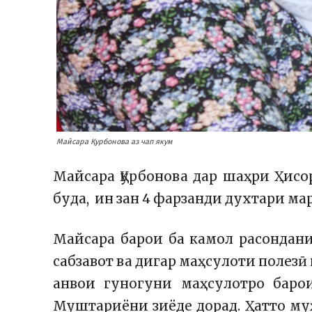
Майсара Қурбонова аз чап якум
Майсара Қурбонова дар шаҳри Ҳисо
буда, ин зан 4 фарзанди духтари м
Майсара барои ба камол расондан
сабзавот ва дигар маҳсулоти полез
анвои гуногуни маҳсулотро баро
Муштариёни зиёде дорад. Ҳатто му