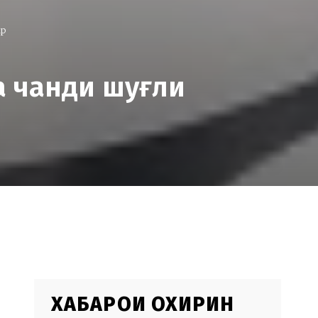
ар
а чанди шуғли
ХАБАРҲОИ ОХИРИН