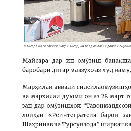
Майсара бо се сокини шаҳри Ҳисор, ки баъд аз поёни давраи омӯзи
Майсара дар ин омӯзиш банақша
баробари дигар мавзӯҳо аз худ наму
Марҳилаи аввали силсилаомӯзишҳои 
ва марҳилаи дуюми он аз 28 март т
зан дар омӯзишҳои “Тавонмандсоз
лоиҳаи «Реинтегратсия барои за
Шаҳринав ва Турсунзода” ширкат ка