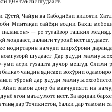
ли 1938 таъсис шудааст.
ои Дӯстӣ, Ҷайҳун ва Қабодиёни вилояти Хат
обоби Минтақаи сайёҳии водии Вахш мебош
палангон» — ро туғайзор ташкил медиҳад.
қӣ мондааст, паланги туронӣ нест шудааст.
яке нодиртарин намуди ширхӯрони даранд
номгузорӣ шудааст. Дар ҳудуди мамнуъгоҳ
50-уми асри гузашта дучор мешуд. Олими 
я балка» чандин ҳодисаҳои вохӯрии одамонро
ланги тӯронӣ дар ҳудуди мамнуъгоҳ тобист
т. Айни замон доир ба мавҷудияти ин нам
 дунё ягон маълумоте нест. Ба ақидаи бархе
 танҳо дар Тоҷикистон, балки дар тамоми са