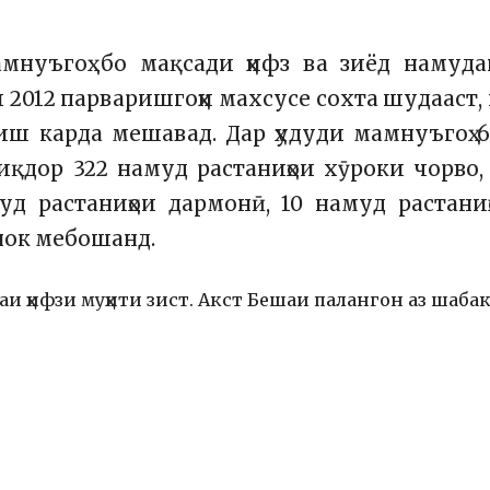
мнуъгоҳ бо мақсади ҳифз ва зиёд намуда
2012 парваришгоҳи махсусе сохта шудааст,
риш карда мешавад. Дар ҳудуди мамнуъгоҳ 
иқдор 322 намуд растаниҳои хӯроки чорво,
уд растаниҳои дармонӣ, 10 намуд растани
рнок мебошанд.
и ҳифзи муҳити зист. Акст Бешаи палангон аз шаба