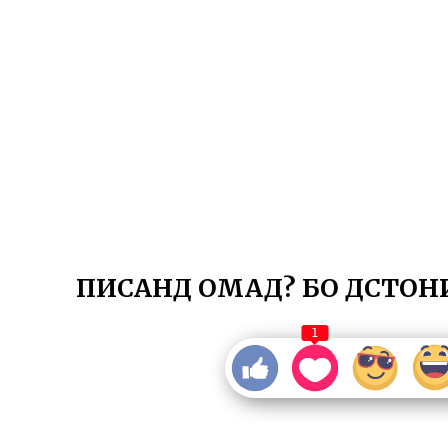
ПИСАНД ОМАД? БО ДӮСТОН
1