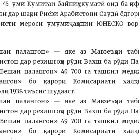
 45-уми Кумитаи байниҳукуматӣ оид ба ҳи
и дар шаҳри Риёзи Арабистони Саудӣ ёдго
ҳристи мероси умумиҷаҳонии ЮНЕСКО вор
шаи палангон» — яке аз Мавзеъҳои таб
истон дар резишгоҳи рӯди Вахш ба рӯди П
«Бешаи палангон» 49 700 га ташкил медиҳ
ангон» бо қарори Комисариати халқ
ли 1938 таъсис шудааст.
шаи палангон» — яке аз Мавзеъҳои таб
истон дар резишгоҳи рӯди Вахш ба рӯди П
«Бешаи палангон» 49 700 га ташкил медиҳ
ангон» бо қарори Комисариати халқ