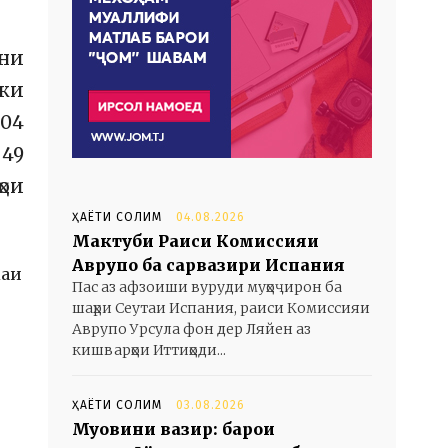
ни
 ки
604
 49
ҳои
ҲАЁТИ СОЛИМ
04.08.2026
Мактуби Раиси Комиссияи
Аврупо ба сарвазири Испания
каи
Пас аз афзоиши вуруди муҳоҷирон ба
шаҳри Сеутаи Испания, раиси Комиссияи
Аврупо Урсула фон дер Ляйен аз
кишварҳои Иттиҳоди...
ҲАЁТИ СОЛИМ
03.08.2026
Муовини вазир: барои