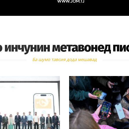
 инчунин метавонед пи
Ба шумо тавсия дода мешавад