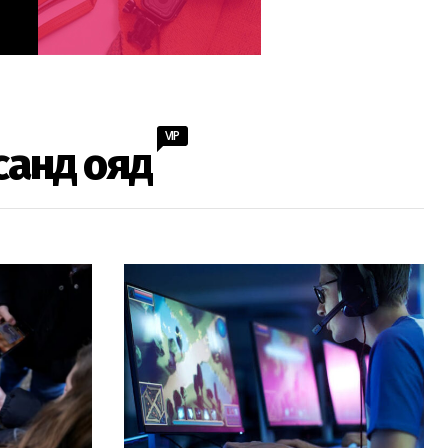
VIP
санд ояд