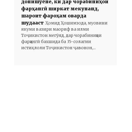
донишҷӯёне, ки дар чорабиниҳои
фарҳангӣ ширкат мекунанд,
шароит фароҳам оварда
шудааст
Ҳомид Ҳошимзода, муовини
якуми вазири маориф ва илми
Тоҷикистон мегӯяд, дар чорабиниҳои
фарҳангӣ бахшида ба 35-солагии
истиқлоли Тоҷикистон ҷавонон,...