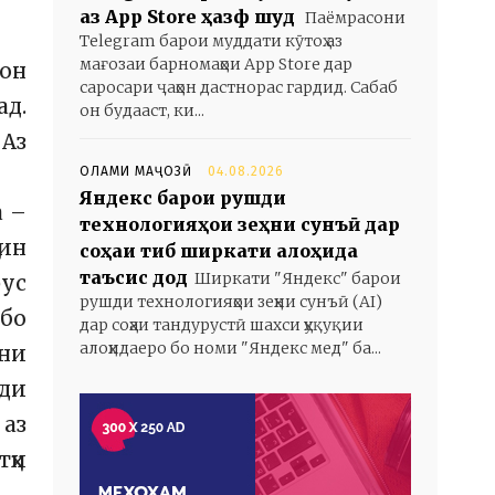
аз App Store ҳазф шуд
Паёмрасони
Telegram барои муддати кӯтоҳ аз
мағозаи барномаҳои App Store дар
лон
саросари ҷаҳон дастнорас гардид. Сабаб
ад.
он будааст, ки...
 Аз
ОЛАМИ МАҶОЗӢ
04.08.2026
Яндекс барои рушди
а –
технологияҳои зеҳни сунъӣ дар
 ин
соҳаи тиб ширкати алоҳида
таъсис дод
Ширкати "Яндекс" барои
рус
рушди технологияҳои зеҳни сунъӣ (AI)
 бо
дар соҳаи тандурустӣ шахси ҳуқуқии
алоҳидаеро бо номи "Яндекс мед" ба...
они
уди
 аз
тҳи