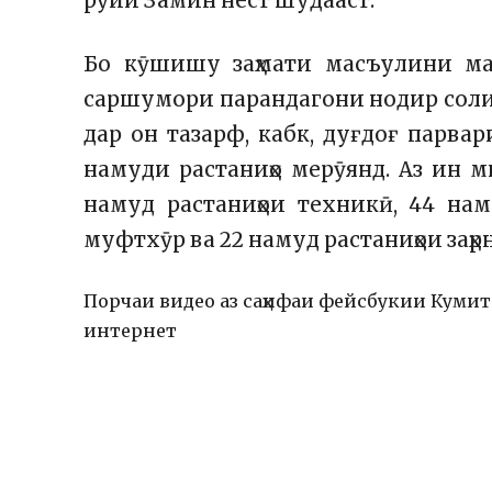
рӯйи Замин нест шудааст.
Бо кӯшишу заҳмати масъулини ма
саршумори парандагони нодир соли 
дар он тазарф, кабк, дуғдоғ парва
намуди растаниҳо мерӯянд. Аз ин м
намуд растаниҳои техникӣ, 44 нам
муфтхӯр ва 22 намуд растаниҳои заҳ
Порчаи видео аз саҳифаи фейсбукии Кумита
интернет