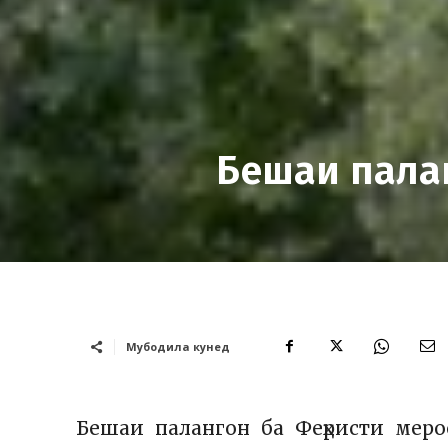
Бешаи пала
Мубодила кунед
Бешаи палангон ба Феҳристи мер