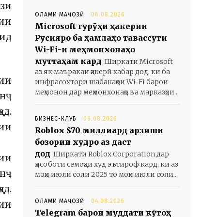
фзи
ОЛАМИ МАҶОЗӢ
06.08.2026
рии
Microsoft гурӯҳи ҳакерии
ид
Русияро ба ҳамлаҳо тавассути
Wi-Fi-и меҳмонхонаҳо
муттаҳам кард
Ширкати Microsoft
аз як маъракаи ҳакерӣ хабар дод, ки ба
ии
инфрасохтори шабакаҳои Wi-Fi барои
меҳмонон дар меҳмонхонаҳо ва марказҳои...
анҷ
ад.
БИЗНЕС-КЛУБ
06.08.2026
ии
Roblox $70 миллиард арзиши
бозории худро аз даст
дод
Ширкати Roblox Corporation дар
ии
ҳисоботи семоҳаи худ эътироф кард, ки аз
анҷ
моҳи июли соли 2025 то моҳи июли соли...
ад.
ОЛАМИ МАҶОЗӢ
04.08.2026
ии
Telegram барои муддати кӯтоҳ