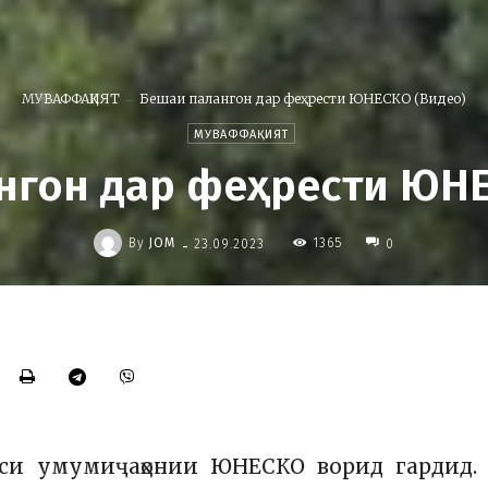
МУВАФФАҚИЯТ
Бешаи палангон дар феҳрести ЮНЕСКО (Видео)
МУВАФФАҚИЯТ
нгон дар феҳрести ЮНЕ
-
By
JOM
1365
23.09.2023
0
оси умумиҷаҳонии ЮНЕСКО ворид гардид. 