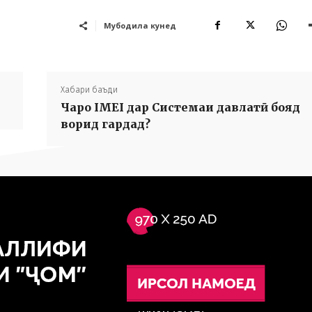
Мубодила кунед
Хабари баъди
Чаро IMEI дар Системаи давлатӣ бояд
ворид гардад?