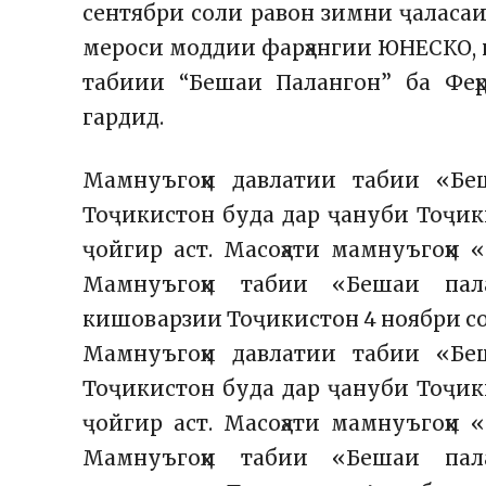
сентябри соли равон зимни ҷаласаи
мероси моддии фарҳангии ЮНЕСКО, к
табиии “Бешаи Палангон” ба Фе
гардид.
Мамнуъгоҳи давлатии табии «Бе
Тоҷикистон буда дар ҷануби Тоҷик
ҷойгир аст. Масоҳати мамнуъгоҳи 
Мамнуъгоҳи табии «Бешаи пал
кишоварзии Тоҷикистон 4 ноябри со
Мамнуъгоҳи давлатии табии «Бе
Тоҷикистон буда дар ҷануби Тоҷик
ҷойгир аст. Масоҳати мамнуъгоҳи 
Мамнуъгоҳи табии «Бешаи пал