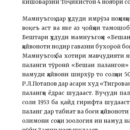
кишоварзии Тоҷикистон 4 ноябри со
Мамнуъгоҳ дар ҳудуди имрӯза ноҳияҳ
воқеъ аст ва яке аз ҷойҳои тамош
Бештари ҳудуди мамнуъгоҳи «Бешаи 
ҳайвоноти нодир гавазни бухороӣ бо
Мамнуъгоҳ ба хотири мавҷудияти 
паланги тӯронӣ «Бешаи палангон» 
намуди ҳайвони ширхӯр то солҳои 
Р.Л.Потапов дар асари худ «Тигрова
палангҳо ёдрас шудааст. Вуҷуди па
соли 1953 ба қайд гирифта шудаас
паланг дар табиат ва боғи ҳайвоноти
олимони соҳаи зоология ин намуд на