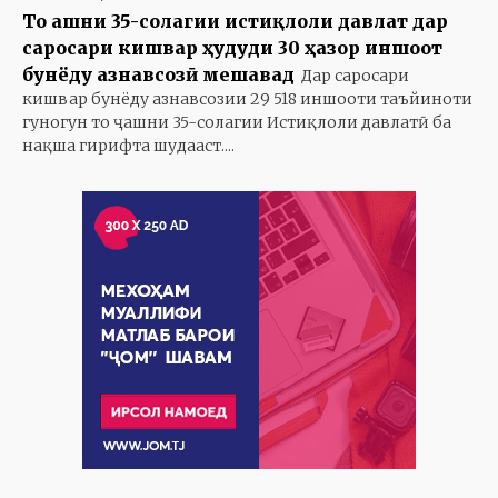
То ҷашни 35-солагии истиқлоли давлат дар
саросари кишвар ҳудуди 30 ҳазор иншоот
бунёду азнавсозӣ мешавад
Дар саросари
кишвар бунёду азнавсозии 29 518 иншооти таъйиноти
гуногун то ҷашни 35-солагии Истиқлоли давлатӣ ба
нақша гирифта шудааст....