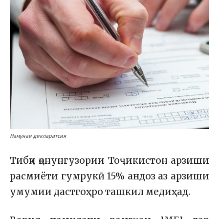
Намунаи дикларатсия
Тибқи қонунгузории Тоҷикистон арзиши
расмиёти гумрукӣ 15% андоз аз арзиши
умумии дастгоҳро ташкил медиҳад.