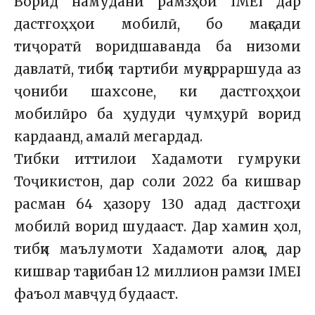
Ворид намудани рамзҳои IMEI дар
дастгоҳҳои мобилӣ, бо мақсади
тиҷоратӣ воридшаванда ба низоми
давлатӣ, тибқи тартиби муқарраршуда аз
ҷониби шахсоне, ки дастгоҳҳои
мобилӣро ба ҳудуди ҷумҳурӣ ворид
кардаанд, амалӣ мегардад.
Тибки иттилои Хадамоти гумруки
Тоҷикистон, дар соли 2022 ба кишвар
расман 64 ҳазору 130 адад дастгоҳи
мобилӣ ворид шудааст. Дар хамин ҳол,
тибқи маълумоти Хадамоти алоқа, дар
кишвар тақрибан 12 миллион рамзи IMEI
фаъол мавҷуд будааст.