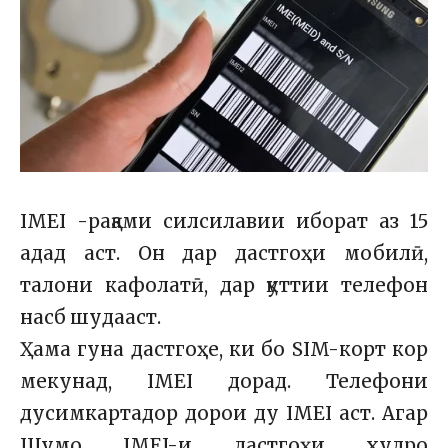
IMEI -рақами силсилавии иборат аз 15
адад аст. Он дар дастгоҳи мобилӣ,
талони кафолатӣ, дар қуттии телефон
насб шудааст.
Ҳама гуна дастгоҳе, ки бо SIM-корт кор
мекунад, IMEI дорад. Телефони
дусимкартадор дорои ду IMEI аст. Агар
Шумо IMEI-и дастгоҳи худро