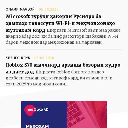
ОЛАМИ МАҶОЗӢ
06.08.2026
Microsoft гурӯҳи ҳакерии Русияро ба
ҳамлаҳо тавассути Wi-Fi-и меҳмонхонаҳо
муттаҳам кард
Ширкати Microsoft аз як маъракаи
ҳакерӣ хабар дод, ки ба инфрасохтори шабакаҳои Wi-Fi
барои меҳмонон дар меҳмонхонаҳо ва марказҳои...
БИЗНЕС-КЛУБ
06.08.2026
Roblox $70 миллиард арзиши бозории худро
аз даст дод
Ширкати Roblox Corporation дар
ҳисоботи семоҳаи худ эътироф кард, ки аз моҳи июли
соли 2025 то моҳи июли соли...