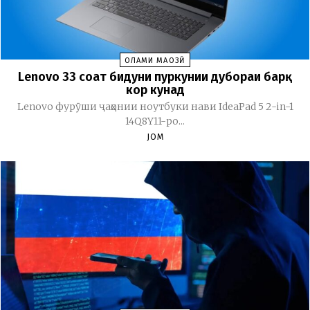
ОЛАМИ МАҶОЗӢ
Lenovo 33 соат бидуни пуркунии дубораи барқ
кор кунад
Lenovo фурӯши ҷаҳонии ноутбуки нави IdeaPad 5 2-in-1
14Q8Y11-ро...
JOM