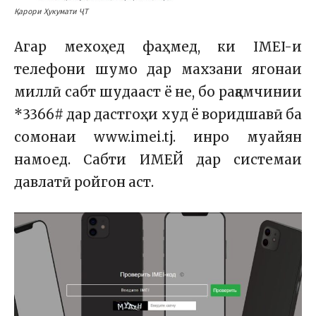
Қарори Ҳукумати ҶТ
Агар мехоҳед фаҳмед, ки IMEI-и
телефони шумо дар махзани ягонаи
миллӣ сабт шудааст ё не, бо рақамчинии
*3366# дар дастгоҳи худ ё воридшавӣ ба
сомонаи www.imei.tj. инро муайян
намоед. Сабти ИМЕЙ дар системаи
давлатӣ ройгон аст.