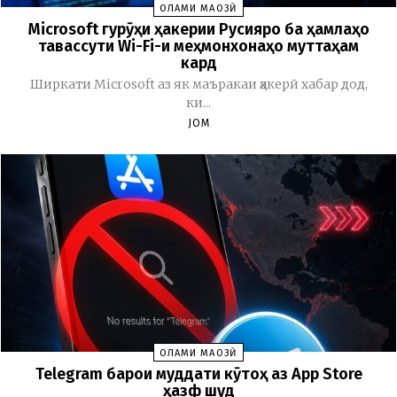
ОЛАМИ МАҶОЗӢ
Microsoft гурӯҳи ҳакерии Русияро ба ҳамлаҳо
тавассути Wi-Fi-и меҳмонхонаҳо муттаҳам
кард
Ширкати Microsoft аз як маъракаи ҳакерӣ хабар дод,
ки...
JOM
ОЛАМИ МАҶОЗӢ
Telegram барои муддати кӯтоҳ аз App Store
ҳазф шуд