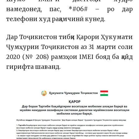
намедонед, пас, *#06# – ро дар
телефони худ рақамчинӣ кунед.
Дар Тоҷикистон тибқи Қарори Ҳукумати
Ҷумҳурии Тоҷикистон аз 31 марти соли
2020 (№ 208) рамзҳои IMEI бояд ба қайд
гирифта шаванд.