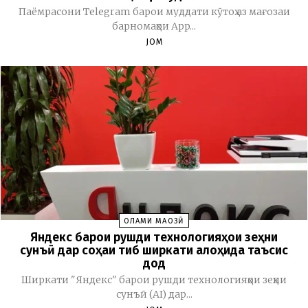
Паёмрасони Telegram барои муддати кӯтоҳ аз мағозаи
барномаҳои App...
JOM
ОЛАМИ МАҶОЗӢ
Яндекс барои рушди технологияҳои зеҳни
сунъӣ дар соҳаи тиб ширкати алоҳида таъсис
дод
Ширкати "Яндекс" барои рушди технологияҳои зеҳни
сунъӣ (AI) дар...