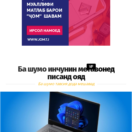
VIP
Ба шумо инчунин метавонед
писанд ояд
Ба шумо тавсия дода мешавад