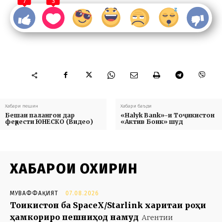
7
3
Хабари пешин
Хабари баъди
Бешаи палангон дар
«Halyk Bank»-и Тоҷикистон
феҳрести ЮНЕСКО (Видео)
«Актив Бонк» шуд
ХАБАРҲОИ ОХИРИН
МУВАФФАҚИЯТ
07.08.2026
Тоҷикистон ба SpaceX/Starlink харитаи роҳи
ҳамкориро пешниҳод намуд
Агентии