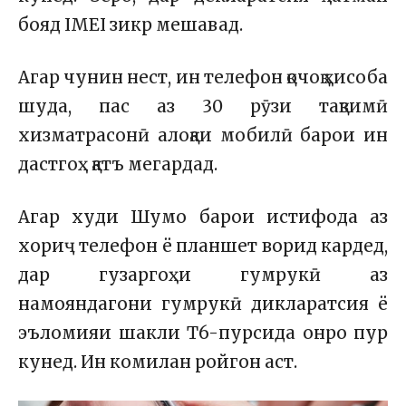
бояд IMEI зикр мешавад.
Агар чунин нест, ин телефон қочоқ ҳисоба
шуда, пас аз 30 рӯзи тақвимӣ
хизматрасонӣ алоқаи мобилӣ барои ин
дастгоҳ қатъ мегардад.
Агар худи Шумо барои истифода аз
хориҷ телефон ё планшет ворид кардед,
дар гузаргоҳи гумрукӣ аз
намояндагони гумрукӣ дикларатсия ё
эъломияи шакли Т6-пурсида онро пур
кунед. Ин комилан ройгон аст.