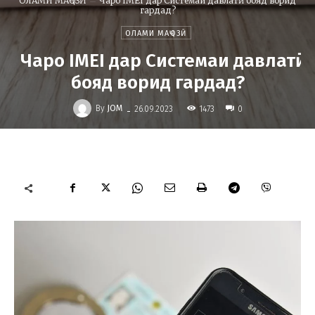
ОЛАМИ МАҶОЗӢ
Чаро IMEI дар Системаи давлатӣ бояд ворид
гардад?
ОЛАМИ МАҶОЗӢ
Чаро IMEI дар Системаи давлатӣ
бояд ворид гардад?
-
By
JOM
1473
26.09.2023
0