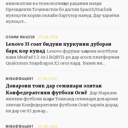
инноватсия ва технологияҳои рақамии назди
Президенти Тоҷикистон бо дастаи SpaceX/Starlink
мулоқоти кории онлайн баргузор намуд. Дар ҷараёни
мулоқот...
ОЛАМИ МАҶОЗӢ
07.08.2026
Lenovo 33 соат бидуни пуркунии дубораи
барқ кор кунад
Lenovo фурӯши ҷаҳонии ноутбуки
нави IdeaPad 5 2-in-1 14Q8Y11-ро дар асоси платформаи
Qualcomm Snapdragon X2 оғоз кард. Вазни ин...
МУВАФФАҚИЯТ
07.08.2026
Доварони тоҷик дар семинари элитаи
Конфедератсияи футболи Осиё
Дар Маркази
миллии футболи шаҳри Тошканд семинари доварони
элитаи Конфедератсияи футболи Осиё ҷараён дорад,
ки дар он 92 довар...
МУВАФФАҚИЯТ
06.08.2026