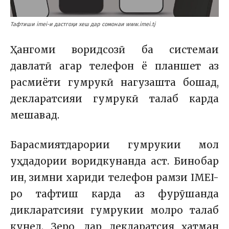
Тафтиши imei-и дастгоҳи хеш дар сомонаи www.imei.tj
Ҳангоми воридсозӣ ба системаи
давлатӣ агар телефон ё планшет аз
расмиёти гумрукӣ нагузашта бошад,
декларатсияи гумрукӣ талаб карда
мешавад.
Барасмиятдарории гумрукии мол
уҳдадории воридкунанда аст. Бинобар
ин, зимни хариди телефон рамзи IMEI-
ро тафтиш карда аз фурӯшанда
дикларатсияи гумрукии молро талаб
кунед. Зеро, дар декларатсия ҳатман