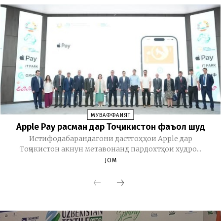
МУВАФФАҚИЯТ
Apple Pay расман дар Тоҷикистон фаъол шуд
Истифодабарандагони дастгоҳҳои Apple дар
Тоҷикистон акнун метавонанд пардохтҳои худро...
JOM