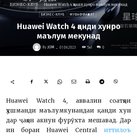
БИЗНЕС-КЛУБ
Huawei Watch 4 қанди хунро маълум мекунад
БИЗНЕС-КЛУБ
МУВАФФАҚИЯТ
Huawei Watch 4 қанди хунро
маълум мекунад
-
By
JOM
541
01.06.2023
0
Huawei Watch 4, аввалин соатҳои
ҳушманди маълумкунандаи қанди хун
дар ҷаҳон акнун фурӯхта мешавад. Дар
ин бораи Huawei Central
иттилоъ