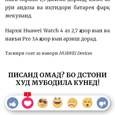
рӯи андоза ва иқтидори батарея фарқ
мекунанд.
Нархи Huawei Watch 4 аз 2,7 ҳазор юан ва
навъи Pro 3,4 ҳазор юан арзиш дорад.
Тасвири соат аз навори
HUAWEI Devices
ПИСАНД ОМАД? БО ДӮСТОНИ
ХУД МУБОДИЛА КУНЕД!
1