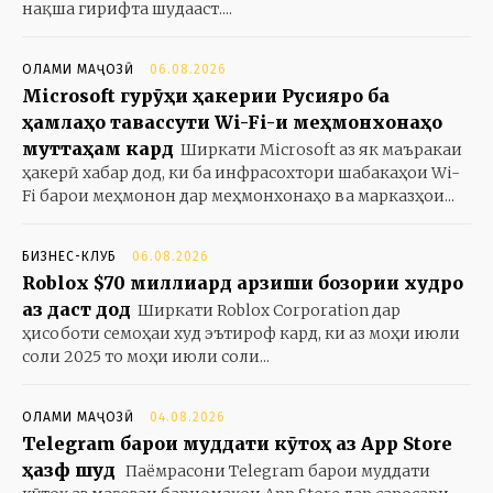
нақша гирифта шудааст....
ОЛАМИ МАҶОЗӢ
06.08.2026
Microsoft гурӯҳи ҳакерии Русияро ба
ҳамлаҳо тавассути Wi-Fi-и меҳмонхонаҳо
муттаҳам кард
Ширкати Microsoft аз як маъракаи
ҳакерӣ хабар дод, ки ба инфрасохтори шабакаҳои Wi-
Fi барои меҳмонон дар меҳмонхонаҳо ва марказҳои...
БИЗНЕС-КЛУБ
06.08.2026
Roblox $70 миллиард арзиши бозории худро
аз даст дод
Ширкати Roblox Corporation дар
ҳисоботи семоҳаи худ эътироф кард, ки аз моҳи июли
соли 2025 то моҳи июли соли...
ОЛАМИ МАҶОЗӢ
04.08.2026
Telegram барои муддати кӯтоҳ аз App Store
ҳазф шуд
Паёмрасони Telegram барои муддати