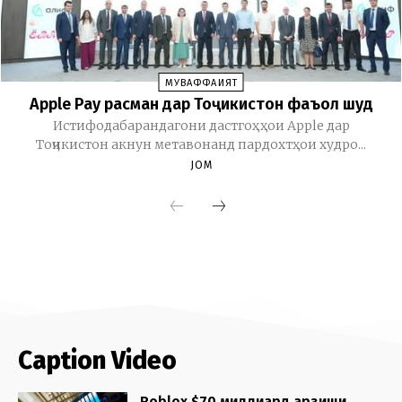
Caption Video
Roblox $70 миллиард арзиши