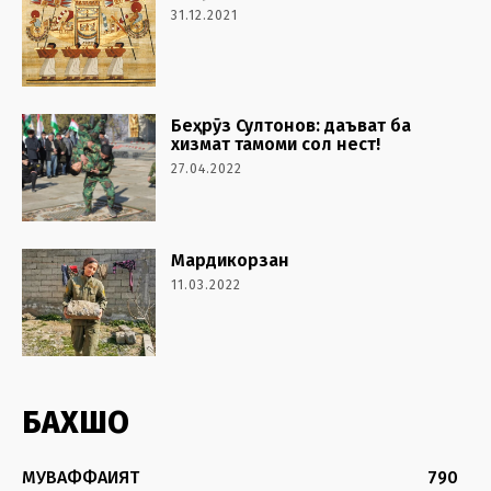
31.12.2021
Беҳрӯз Султонов: даъват ба
хизмат тамоми сол нест!
27.04.2022
Мардикорзан
11.03.2022
БАХШҲО
МУВАФФАҚИЯТ
790