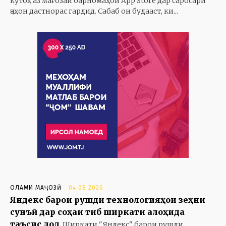
кӯтоҳ аз мағозаи барномаҳои App Store дар саросари
ҷаҳон дастнорас гардид. Сабаб он будааст, ки...
ОЛАМИ МАҶОЗӢ
04.08.2026
Яндекс барои рушди технологияҳои зеҳни
сунъӣ дар соҳаи тиб ширкати алоҳида
таъсис дод
Ширкати "Яндекс" барои рушди