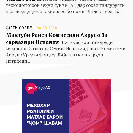
технологияҳои зеҳни сунъӣ (AI) дар соҳаи тандурустӣ
шахси ҳуқуқии алоҳидаеро бо номи "Яндекс мед" ба...
ҲАЁТИ СОЛИМ
04.08.2026
Мактуби Раиси Комиссияи Аврупо ба
сарвазири Испания
Пас аз афзоиши вуруди
муҳоҷирон ба шаҳри Сеутаи Испания, раиси Комиссияи
Аврупо Урсула фон дер Ляйен аз кишварҳои
Иттиҳоди...