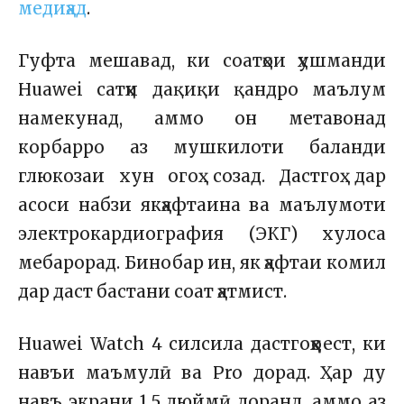
медиҳад
.
Гуфта мешавад, ки соатҳои ҳушманди
Huawei сатҳи дақиқи қандро маълум
намекунад, аммо он метавонад
корбарро аз мушкилоти баланди
глюкозаи хун огоҳ созад. Дастгоҳ дар
асоси набзи якҳафтаина ва маълумоти
электрокардиография (ЭКГ) хулоса
мебарорад. Бинобар ин, як ҳафтаи комил
дар даст бастани соат ҳатмист.
Huawei Watch 4 силсила дастгоҳҳоест, ки
навъи маъмулӣ ва Pro дорад. Ҳар ду
навъ экрани 1,5 дюймӣ доранд, аммо аз