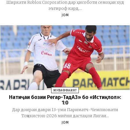
Ширкати Roblox Corporation дар ҳисоботи семоҳаи худ
эътироф кард,...
JOM
МУВАФФАҚИЯТ
Натиҷаи бозии Регар-ТадАЗ» бо «Истиқлол»:
1:0
Дар доираи даври 13-уми Париматч-Чемпионати
Тоҷикистон-2026 миёни дастаҳои Лигаи...
JOM