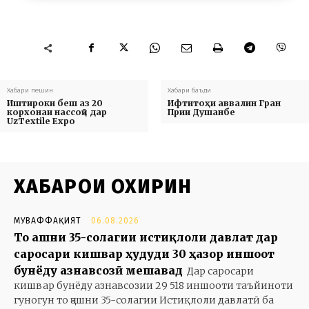
Хабари пешин
Хабари баъди
Иштироки беш аз 20
Ифтитоҳи аввалин Гран
корхонаи нассоҷӣ дар
Прии Душанбе
UzTextile Expo
ХАБАРҲОИ ОХИРИН
МУВАФФАҚИЯТ
06.08.2026
То ҷашни 35-солагии истиқлоли давлат дар
саросари кишвар ҳудуди 30 ҳазор иншоот
бунёду азнавсозӣ мешавад
Дар саросари
кишвар бунёду азнавсозии 29 518 иншооти таъйиноти
гуногун то ҷашни 35-солагии Истиқлоли давлатӣ ба