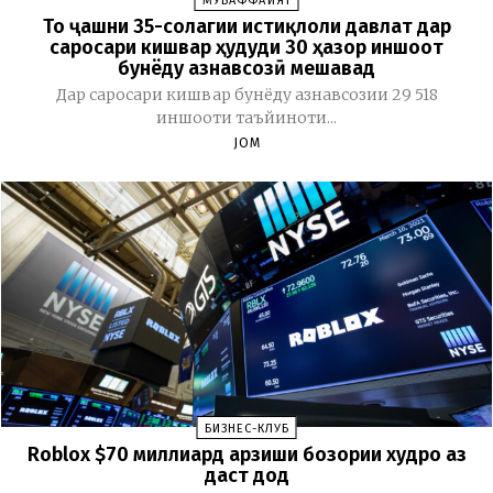
МУВАФФАҚИЯТ
То ҷашни 35-солагии истиқлоли давлат дар
саросари кишвар ҳудуди 30 ҳазор иншоот
бунёду азнавсозӣ мешавад
Дар саросари кишвар бунёду азнавсозии 29 518
иншооти таъйиноти...
JOM
БИЗНЕС-КЛУБ
Roblox $70 миллиард арзиши бозории худро аз
даст дод