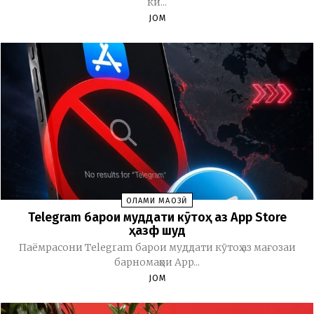
ки...
JOM
ОЛАМИ МАҶОЗӢ
Telegram барои муддати кӯтоҳ аз App Store
ҳазф шуд
Паёмрасони Telegram барои муддати кӯтоҳ аз мағозаи
барномаҳои App...
JOM