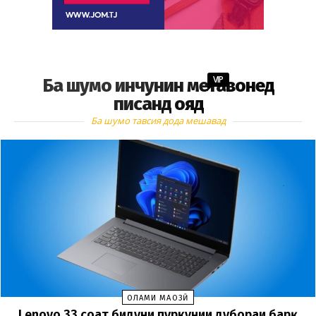
VIP
Ба шумо инчунин метавонед
писанд ояд
Ба шумо тавсия дода мешавад
ОЛАМИ МАҶОЗӢ
Lenovo 33 соат бидуни пуркунии дубораи барқ