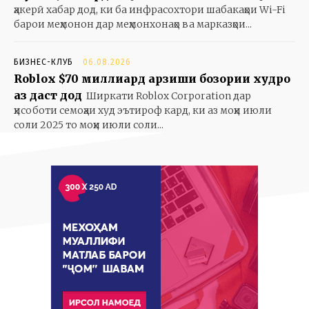
ҳакерӣ хабар дод, ки ба инфрасохтори шабакаҳои Wi-Fi
барои меҳмонон дар меҳмонхонаҳо ва марказҳои...
БИЗНЕС-КЛУБ
06.08.2026
Roblox $70 миллиард арзиши бозории худро
аз даст дод
Ширкати Roblox Corporation дар
ҳисоботи семоҳаи худ эътироф кард, ки аз моҳи июли
соли 2025 то моҳи июли соли...