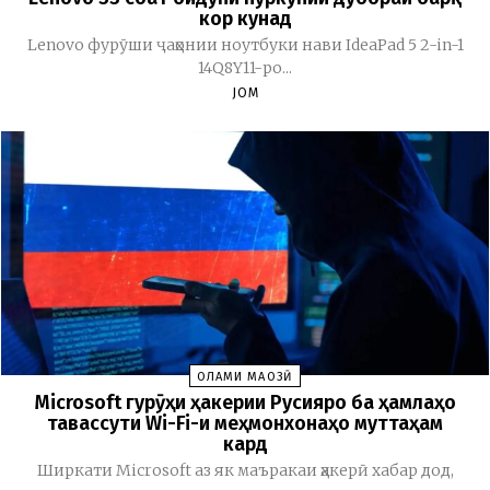
кор кунад
Lenovo фурӯши ҷаҳонии ноутбуки нави IdeaPad 5 2-in-1
14Q8Y11-ро...
JOM
ОЛАМИ МАҶОЗӢ
Microsoft гурӯҳи ҳакерии Русияро ба ҳамлаҳо
тавассути Wi-Fi-и меҳмонхонаҳо муттаҳам
кард
Ширкати Microsoft аз як маъракаи ҳакерӣ хабар дод,