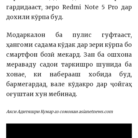
гардидааст, зеро Redmi Note 5 Pro дар
дохили кӯрпа буд.
Модаркалон ба пулис гуфтааст,
ҳангоми садама кӯдак дар зери кӯрпа бо
смартфон бозӣ мекард. Зан ба ошхона
мераваду садои таркишро шунида ба
хонае, ки наберааш хобида буд,
бармегардад, вале кӯдакро дар ҷойгаҳ
оғуштаи хун мебинад.
Акси Адитяшри Кумар аз сомонаи asianetnews.com