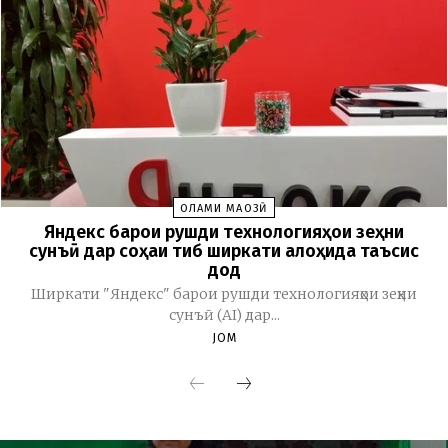
ОЛАМИ МАҶОЗӢ
Яндекс барои рушди технологияҳои зеҳни
сунъӣ дар соҳаи тиб ширкати алоҳида таъсис
дод
Ширкати "Яндекс" барои рушди технологияҳои зеҳни
сунъӣ (AI) дар...
JOM