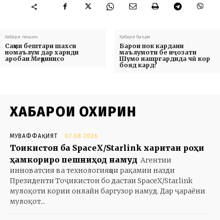
Хабари пешин
Хабари баъди
Саҳми бештари шахси
Барои пок кардани
номаълум дар хариди
маълумоти бе иҷозати
аробаи Меҳринисо
Шумо нашргардида чӣ кор
бояд кард?
ХАБАРҲОИ ОХИРИН
МУВАФФАҚИЯТ
07.08.2026
Тоҷикистон ба SpaceX/Starlink харитаи роҳи
ҳамкориро пешниҳод намуд
Агентии
инноватсия ва технологияҳои рақамии назди
Президенти Тоҷикистон бо дастаи SpaceX/Starlink
мулоқоти кории онлайн баргузор намуд. Дар ҷараёни
мулоқот...