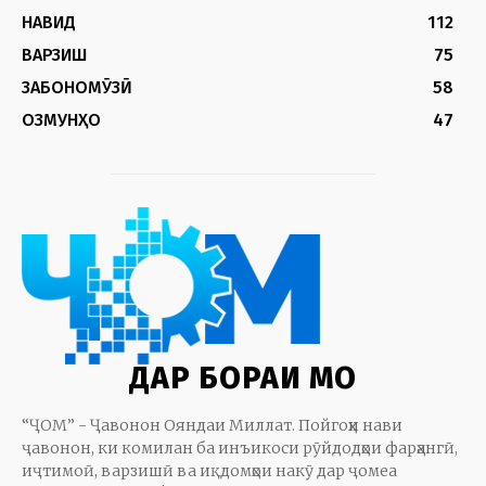
НАВИД
112
ВАРЗИШ
75
ЗАБОНОМӮЗӢ
58
ОЗМУНҲО
47
ДАР БОРАИ МО
“ҶОМ” - Ҷавонон Ояндаи Миллат. Пойгоҳи нави
ҷавонон, ки комилан ба инъикоси рӯйдодҳои фарҳангӣ,
иҷтимоӣ, варзишӣ ва иқдомҳои накӯ дар ҷомеа