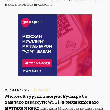
нақша гирифта шудааст....
ОЛАМИ МАҶОЗӢ
06.08.2026
Microsoft гурӯҳи ҳакерии Русияро ба
ҳамлаҳо тавассути Wi-Fi-и меҳмонхонаҳо
муттаҳам кард
Ширкати Microsoft аз як маъракаи