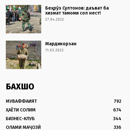
Беҳрӯз Султонов: даъват ба
хизмат тамоми сол нест!
27.04.2022
Мардикорзан
11.03.2022
БАХШҲО
МУВАФФАҚИЯТ
792
ҲАЁТИ СОЛИМ
674
БИЗНЕС-КЛУБ
344
ОЛАМИ МАҶОЗӢ
336