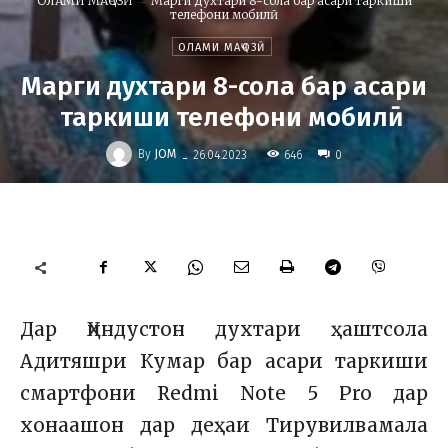
ОЛАМИ МАҶОЗӢ
Марги духтари 8-сола бар асари таркиши
телефони мобилӣ
ОЛАМИ МАҶОЗӢ
Марги духтари 8-сола бар асари
таркиши телефони мобилӣ
-
By
JOM
646
26.04.2023
0
Дар Ҳиндустон духтари ҳаштсола
Адитяшри Кумар бар асари таркиши
смартфони Redmi Note 5 Pro дар
хонаашон дар деҳаи Тирувилвамала