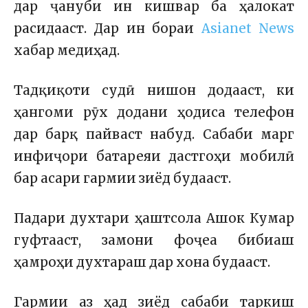
дар ҷануби ин кишвар ба ҳалокат
расидааст. Дар ин бораи
Asianet News
хабар медиҳад.
Тадқиқоти судӣ нишон додааст, ки
ҳангоми рӯх додани ҳодиса телефон
дар барқ ​​​​пайваст набуд. Сабаби марг
инфиҷори батареяи дастгоҳи мобилӣ
бар асари гармии зиёд будааст.
Падари духтари ҳаштсола Ашок Кумар
гуфтааст, замони фоҷеа бибиаш
ҳамроҳи духтараш дар хона будааст.
Гармии аз ҳад зиёд сабаби таркиш