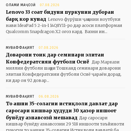
ОЛАМИ МАҶОЗӢ
07.08.2026
Lenovo 33 соат бидуни пуркунии дубораи
барқ кор кунад
Lenovo фурӯши ҷаҳонии ноутбуки
нави IdeaPad 5 2-in-1 14Q8Y11-ро дар асоси платформаи
Qualcomm Snapdragon X2 оғоз кард. Вазни ин...
МУВАФФАҚИЯТ
07.08.2026
Доварони тоҷик дар семинари элитаи
Конфедератсияи футболи Осиё
Дар Маркази
миллии футболи шаҳри Тошканд семинари доварони
элитаи Конфедератсияи футболи Осиё ҷараён дорад,
ки дар он 92 довар...
МУВАФФАҚИЯТ
06.08.2026
То ҷашни 35-солагии истиқлоли давлат дар
саросари кишвар ҳудуди 30 ҳазор иншоот
бунёду азнавсозӣ мешавад
Дар саросари
кишвар бунёду азнавсозии 29 518 иншооти таъйиноти
гуногун то ҷашни 35-солагии Истиқлоли давлатӣ ба