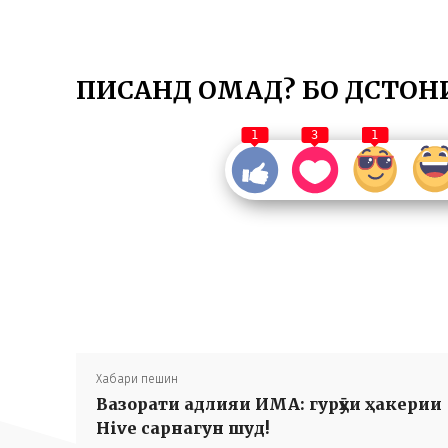
ПИСАНД ОМАД? БО ДӮСТОН
1
3
1
Хабари пешин
Вазорати адлияи ИМА: гурӯҳи ҳакерии
Hive сарнагун шуд!