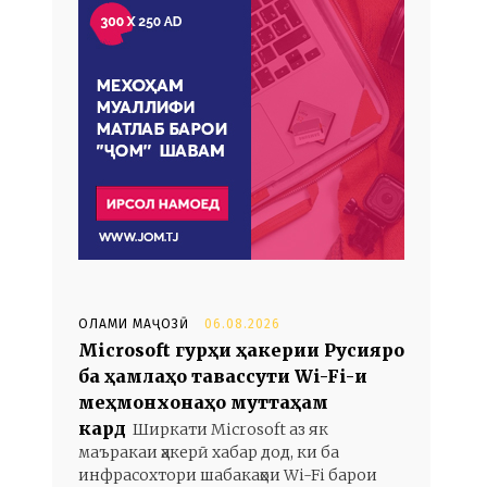
ОЛАМИ МАҶОЗӢ
06.08.2026
Microsoft гурӯҳи ҳакерии Русияро
ба ҳамлаҳо тавассути Wi-Fi-и
меҳмонхонаҳо муттаҳам
кард
Ширкати Microsoft аз як
маъракаи ҳакерӣ хабар дод, ки ба
инфрасохтори шабакаҳои Wi-Fi барои