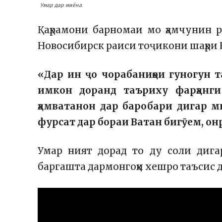
Умар дар миёна
Қаҳрамони барномаи мо ҳамчунин р
Новосибирск раиси тоҷикони шаҳри 
«Дар ин ҷо чорабаниҳои гуногун 
имкон доранд таъриху фарҳанг
ҳамватанон дар баробари дигар м
фурсат дар бораи Ватан бигӯем, о
Умар ният дорад то ду соли дига
баргашта дармонгоҳи хешро таъсис 