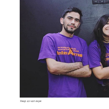
Умар аз чап якум