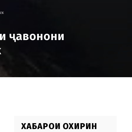
ск
и ҷавонони
к
ХАБАРҲОИ ОХИРИН