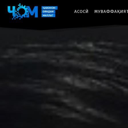
АСОСӢ
МУВАФФАҚИЯ