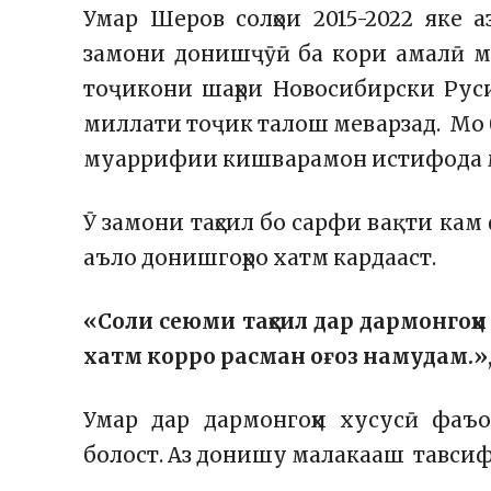
Умар Шеров солҳои 2015-2022 яке а
замони донишҷӯӣ ба кори амалӣ м
тоҷикони шаҳри Новосибирски Рус
миллати тоҷик талош меварзад. Мо бо 
муаррифии кишварамон истифода м
Ӯ замони таҳсил бо сарфи вақти кам 
аъло донишгоҳро хатм кардааст.
«Соли сеюми таҳсил дар дармонгоҳ
хатм корро расман оғоз намудам.»
Умар дар дармонгоҳи хусусӣ фаъо
болост. Аз донишу малакааш тавсиф