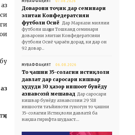
МУВАФФАҚИЯТ
07.08.2026
 аз
Доварони тоҷик дар семинари
иси
элитаи Конфедератсияи
футболи Осиё
Дар Маркази миллии
нги
футболи шаҳри Тошканд семинари
рои
доварони элитаи Конфедератсияи
футболи Осиё ҷараён дорад, ки дар он
92 довар...
убу
МУВАФФАҚИЯТ
06.08.2026
То ҷашни 35-солагии истиқлоли
давлат дар саросари кишвар
ҳудуди 30 ҳазор иншоот бунёду
 аз
азнавсозӣ мешавад
Дар саросари
кишвар бунёду азнавсозии 29 518
иншооти таъйиноти гуногун то ҷашни
35-солагии Истиқлоли давлатӣ ба
тҳи
нақша гирифта шудааст....