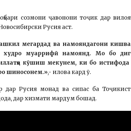
оҳбари созмони ҷавонони тоҷик дар вило
Новосибирски Русия аст.
ташкил мегардад ва намояндагони кишва
и худро муаррифӣ намоянд. Мо бо диг
иллатҳо кӯшиш мекунем, ки бо истифода
нро шиносонем.»
,- илова кард ӯ.
р дар Русия монад ва сипас ба Тоҷикис
дода, дар хизмати мардум бошад.