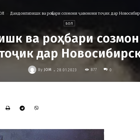
ОЛ
Дандонпизишк ва роҳбари созмони ҷавонони тоҷик дар Новосибир
БОЛ
ишк ва роҳбари созмон
тоҷик дар Новосибирс
-
By
JOM
877
28.01.2023
0