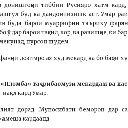
з донишгоҳҳои тиббии Русияро хатм кард,
ашғул буд ва дандонпизишк аст. Умар ра
ия буда, барои муаррифии таъриху фарҳа
ӯ дар барои таҳсил, кор, ва равишҳое, ки ба
екунад, пурсон шудем.
фанҳои лозимро аз худ мекард ва бо баҳои х
и «Пломба» таҷрибаомӯзӣ мекардам ва пас
,-нақл кард Умар.
лият дорад. Муносибати беморон дар са
 ҳамеша кардаанд.