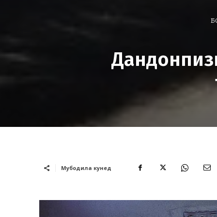
Б
Дандонпиз
Мубодила кунед