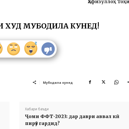
Ҳафизуллоҳ Тоҳ
И ХУД МУБОДИЛА КУНЕД!
Мубодила кунед
Хабари баъди
Ҷоми ФФТ-2023: дар даври аввал кӣ
пирӯз гардид?