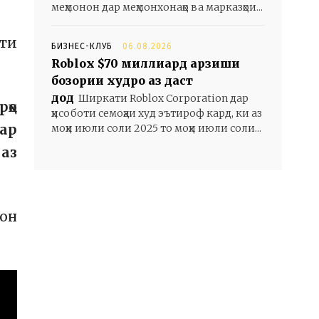
меҳмонон дар меҳмонхонаҳо ва марказҳои...
яти
БИЗНЕС-КЛУБ
06.08.2026
Roblox $70 миллиард арзиши
бозории худро аз даст
дод
Ширкати Roblox Corporation дар
рҳо
ҳисоботи семоҳаи худ эътироф кард, ки аз
ар
моҳи июли соли 2025 то моҳи июли соли...
 аз
тон