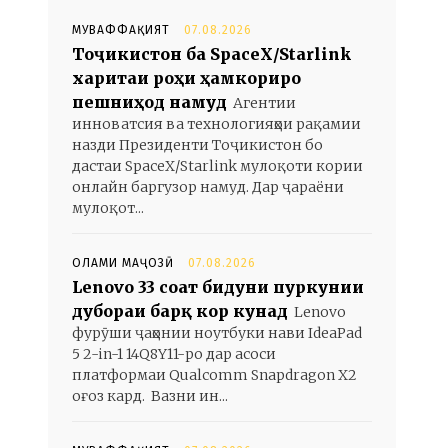
МУВАФФАҚИЯТ
07.08.2026
Тоҷикистон ба SpaceX/Starlink
харитаи роҳи ҳамкориро
пешниҳод намуд
Агентии
инноватсия ва технологияҳои рақамии
назди Президенти Тоҷикистон бо
дастаи SpaceX/Starlink мулоқоти кории
онлайн баргузор намуд. Дар ҷараёни
мулоқот...
ОЛАМИ МАҶОЗӢ
07.08.2026
Lenovo 33 соат бидуни пуркунии
дубораи барқ кор кунад
Lenovo
фурӯши ҷаҳонии ноутбуки нави IdeaPad
5 2-in-1 14Q8Y11-ро дар асоси
платформаи Qualcomm Snapdragon X2
оғоз кард. Вазни ин...