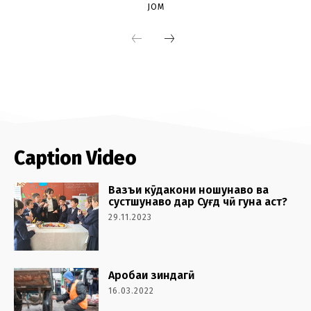
Caption Video
Вазъи кӯдакони ношунаво ва
сустшунаво дар Суғд чӣ гуна аст?
29.11.2023
Аробаи зиндагӣ
16.03.2022