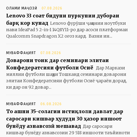
ОЛАМИ МАҶОЗӢ
07.08.2026
Lenovo 33 соат бидуни пуркунии дубораи
барқ кор кунад
Lenovo фурӯши ҷаҳонии ноутбуки
нави IdeaPad 5 2-in-1 14Q8Y11-ро дар асоси платформаи
Qualcomm Snapdragon X2 оғоз кард. Вазни ин...
МУВАФФАҚИЯТ
07.08.2026
Доварони тоҷик дар семинари элитаи
Конфедератсияи футболи Осиё
Дар Маркази
миллии футболи шаҳри Тошканд семинари доварони
элитаи Конфедератсияи футболи Осиё ҷараён дорад,
ки дар он 92 довар...
МУВАФФАҚИЯТ
06.08.2026
То ҷашни 35-солагии истиқлоли давлат дар
саросари кишвар ҳудуди 30 ҳазор иншоот
бунёду азнавсозӣ мешавад
Дар саросари
кишвар бунёду азнавсозии 29 518 иншооти таъйиноти