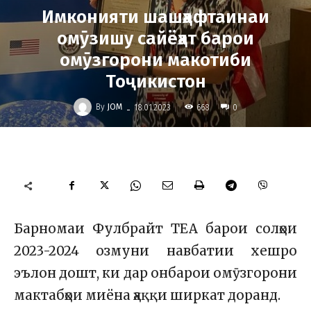
Имконияти шашҳафтаинаи
омӯзишу сайёҳат барои
омӯзгорони макотиби
Тоҷикистон
-
By
JOM
668
18.01.2023
0
Барномаи Фулбрайт TEA барои солҳои
2023-2024 озмуни навбатии хешро
эълон дошт, ки дар онбарои омӯзгорони
мактабҳои миёна ҳаққи ширкат доранд.