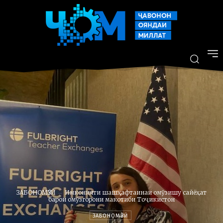
ЗАБОНОМӮЗӢ
Имконияти шашҳафтаинаи омӯзишу сайёҳат
барои омӯзгорони макотиби Тоҷикистон
ЗАБОНОМӮЗӢ