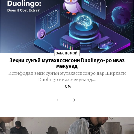
ЗАБОНОМӮЗӢ
Зеҳни сунъӣ мутахассисони Duolingo-ро иваз
мекунад
Истифодаи зеҳни сунъӣ мутахассисонро дар Ширкати
Duolingo иваз мекунанд....
JOM