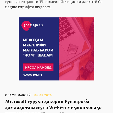
гуногун то ҷашни 35-солагии Истиқлоли давлатӣ ба
нақша гирифта шудааст....
ОЛАМИ МАҶОЗӢ
06.08.2026
Microsoft гурӯҳи ҳакерии Русияро ба
ҳамлаҳо тавассути Wi-Fi-и меҳмонхонаҳо