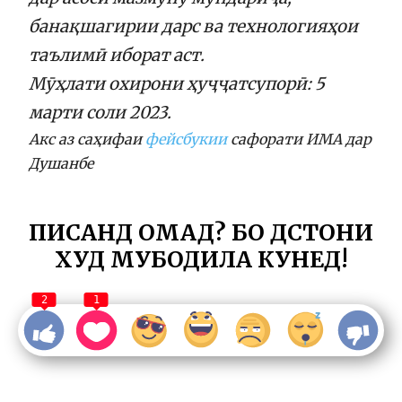
банақшагирии дарс ва технологияҳои
таълимӣ иборат аст.
Мӯҳлати охирони ҳуҷҷатсупорӣ: 5
марти соли 2023.
Акс аз саҳифаи
фейсбукии
сафорати ИМА дар
Душанбе
ПИСАНД ОМАД? БО ДӮСТОНИ
ХУД МУБОДИЛА КУНЕД!
2
1