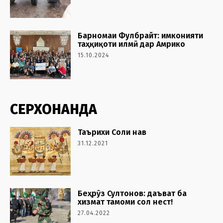
Барномаи Фулбрайт: имконияти
таҳқиқоти илмӣ дар Амрико
15.10.2024
СЕРХОНАНДА
Таърихи Соли нав
31.12.2021
Беҳрӯз Султонов: даъват ба
хизмат тамоми сол нест!
27.04.2022