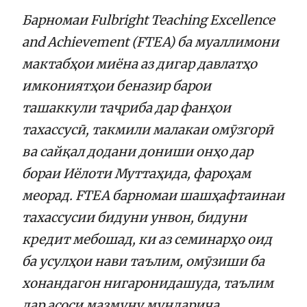
Барномаи Fulbright Teaching Excellence
and Achievement (FTEA) ба муаллимони
мактабҳои миёна аз дигар давлатҳо
имкониятҳои беназир барои
ташаккули таҷриба дар фанҳои
тахассусӣ, такмили малакаи омӯзгорӣ
ва сайқал додани дониши онҳо дар
бораи Иёлоти Муттаҳида, фароҳам
меорад. FTEA барномаи шашҳафтаинаи
тахассусии бидуни унвон, бидуни
кредит мебошад, ки аз семинарҳо оид
ба усулҳои нави таълим, омӯзиши ба
хонандагон нигаронидашуда, таълим
дар асоси мазмуну мундариҷа,