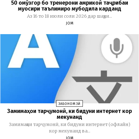
50 омӯзгор бо тренерони амрикоӣ таҷрибаи
муосири таълимиро мубодила карданд
Аз 16 то 18 июли соли 2026 дар шаҳри...
JOM
ЗАБОНОМӮЗӢ
Замимаҳои тарҷумонӣ, ки бидуни интернет кор
мекунанд
Замимаҳои тарҷумонӣ, ки бидуни интернет (офлайн)
кор мекунанд ва...
JOM