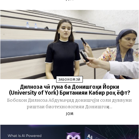
ЗАБОНОМӮЗӢ
Дилноза чӣ гуна ба Донишгоҳи Йорки
(University of York) Британияи Кабир роҳ ёфт?
Бобохон Дилноза Абдумаҷид донишҷӯи соли дуввуми
риштаи биотехнологияи Донишгоҳи...
JOM