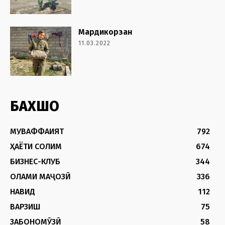
Мардикорзан
11.03.2022
БАХШҲО
МУВАФФАҚИЯТ
792
ҲАЁТИ СОЛИМ
674
БИЗНЕС-КЛУБ
344
ОЛАМИ МАҶОЗӢ
336
НАВИД
112
ВАРЗИШ
75
ЗАБОНОМӮЗӢ
58