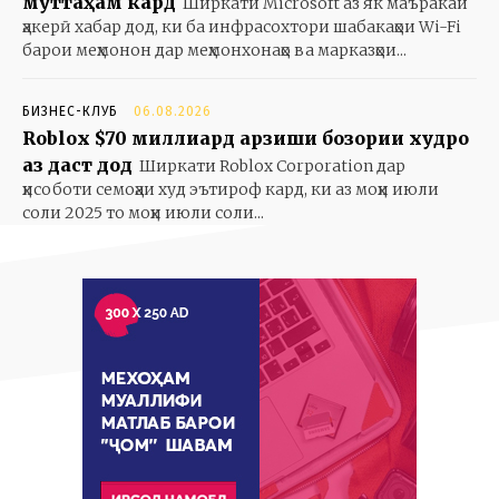
муттаҳам кард
Ширкати Microsoft аз як маъракаи
ҳакерӣ хабар дод, ки ба инфрасохтори шабакаҳои Wi-Fi
барои меҳмонон дар меҳмонхонаҳо ва марказҳои...
БИЗНЕС-КЛУБ
06.08.2026
Roblox $70 миллиард арзиши бозории худро
аз даст дод
Ширкати Roblox Corporation дар
ҳисоботи семоҳаи худ эътироф кард, ки аз моҳи июли
соли 2025 то моҳи июли соли...