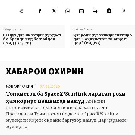
Хабари пешин
Хабари баъди
Юлдуз дар як ноҳияи дурдаст
Ҷарроҳии дугоникҳои сиамиро
бо бренди худ ба майдон
дар Тоҷикистон кӣ анҷом
омад (Видео)
дод? (Видео)
ХАБАРҲОИ ОХИРИН
МУВАФФАҚИЯТ
07.08.2026
Тоҷикистон ба SpaceX/Starlink харитаи роҳи
ҳамкориро пешниҳод намуд
Агентии
инноватсия ва технологияҳои рақамии назди
Президенти Тоҷикистон бо дастаи SpaceX/Starlink
мулоқоти кории онлайн баргузор намуд. Дар ҷараёни
мулоқот...