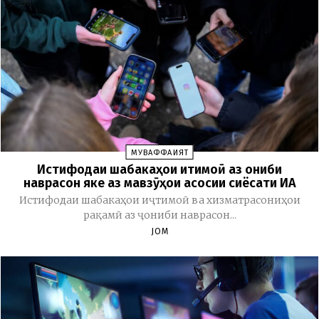
МУВАФФАҚИЯТ
Истифодаи шабакаҳои иҷтимоӣ аз ҷониби
наврасон яке аз мавзӯҳои асосии сиёсати ИА
Истифодаи шабакаҳои иҷтимоӣ ва хизматрасониҳои
рақамӣ аз ҷониби наврасон...
JOM