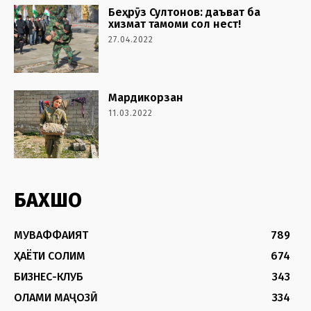
Беҳрӯз Султонов: даъват ба
хизмат тамоми сол нест!
27.04.2022
Мардикорзан
11.03.2022
БАХШҲО
МУВАФФАҚИЯТ
789
ҲАЁТИ СОЛИМ
674
БИЗНЕС-КЛУБ
343
ОЛАМИ МАҶОЗӢ
334