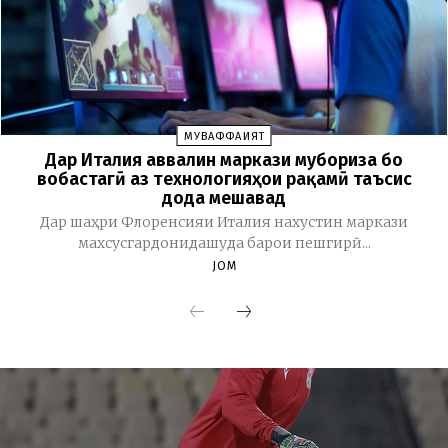
МУВАФФАҚИЯТ
Дар Италия аввалин маркази мубориза бо
вобастагӣ аз технологияҳои рақамӣ таъсис
дода мешавад
Дар шаҳри Флоренсияи Италия нахустин маркази
махсусгардонидашуда барои пешгирӣ...
JOM