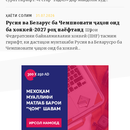
ҲАЁТИ СОЛИМ
31.07.2026
Русия ва Беларус ба Чемпионати ҷаҳон оид
ба хоккей-2027 роҳ наёфтанд
Шӯрои
Федератсияи байналмилалии хоккей (IIHF) тасмим
гирифт, ки дастаҳои мунтахаби Русия ва Беларусро ба
Чемпионати ҷаҳон оид ба хоккей...