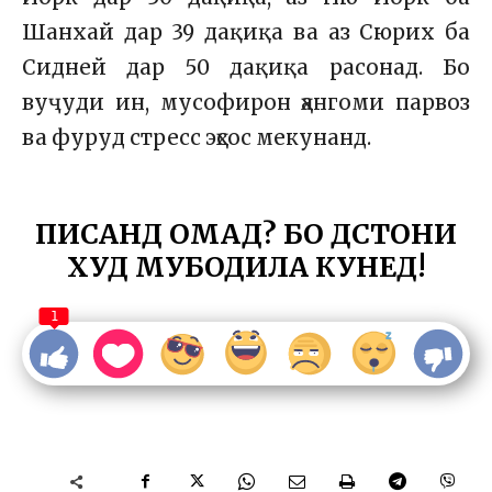
Шанхай дар 39 дақиқа ва аз Сюрих ба
Сидней дар 50 дақиқа расонад. Бо
вуҷуди ин, мусофирон ҳангоми парвоз
ва фуруд стресс эҳсос мекунанд.
ПИСАНД ОМАД? БО ДӮСТОНИ
ХУД МУБОДИЛА КУНЕД!
1