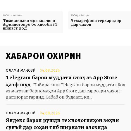
Хабари пешин
Хабари баъди
Тими миллии мо яккачини
5 cмартфони серхаридор
Афғонистонро бо ҳисоби 3:1
дар ҷаҳон
шикаст дод
ХАБАРҲОИ ОХИРИН
ОЛАМИ МАҶОЗӢ
04.08.2026
Telegram барои муддати кӯтоҳ аз App Store
ҳазф шуд
Паёмрасони Telegram барои муддати кӯтоҳ
аз мағозаи барномаҳои App Store дар саросари ҷаҳон
дастнорас гардид. Сабаб он будааст, ки...
ОЛАМИ МАҶОЗӢ
04.08.2026
Яндекс барои рушди технологияҳои зеҳни
сунъӣ дар соҳаи тиб ширкати алоҳида