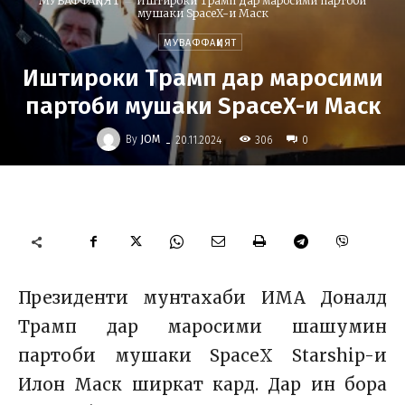
МУВАФФАҚИЯТ
Иштироки Трамп дар маросими партоби
мушаки SpaceX-и Маск
МУВАФФАҚИЯТ
Иштироки Трамп дар маросими
партоби мушаки SpaceX-и Маск
-
By
JOM
306
20.11.2024
0
Президенти мунтахаби ИМА Доналд
Трамп дар маросими шашумин
партоби мушаки SpaceX Starship-и
Илон Маск ширкат кард. Дар ин бора