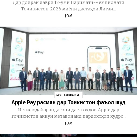
Дар доираи даври 13-уми Париматч-Чемпионати
Тоҷикистон-2026 миёни дастаҳои Лигаи...
JOM
МУВАФФАҚИЯТ
Apple Pay расман дар Тоҷикистон фаъол шуд
Истифодабарандагони дастгоҳҳои Apple дар
Тоҷикистон акнун метавонанд пардохтҳои худро...
JOM