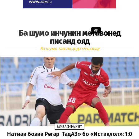
VIP
Ба шумо инчунин метавонед
писанд ояд
Ба шумо тавсия дода мешавад
МУВАФФАҚИЯТ
Натиҷаи бозии Регар-ТадАЗ» бо «Истиқлол»: 1:0