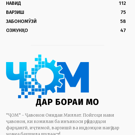
НАВИД
112
ВАРЗИШ
75
ЗАБОНОМӮЗӢ
58
ОЗМУНҲО
47
ДАР БОРАИ МО
“ҶОМ” - Ҷавонон Ояндаи Миллат. Пойгоҳи нави
ҷавонон, ки комилан ба инъикоси рӯйдодҳои
фарҳангӣ, иҷтимоӣ, варзишӣ ва иқдомҳои накӯ дар
ҷомеа бахшида шудааст!