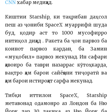
CNN
хабар медиҳад.
Киштии Starship, ки тақрибан даҳ сол
пеш аз ҷониби SpaceX муаррифӣ шуда
буд, қодир аст то 1000 мусофирро
интиқол диҳад . Ракета ба ҷои парвоз ба
коинот парвоз кардан, ба Замин
«муқобил» парвоз мекунад. Ин сафари
ҳавоиро ба таври назаррас кӯтоҳ карда,
вақтро ҳам барои сайёҳони тиҷоратӣ ва
ҳам барои истироҳат сарфа мекунад.
Тибқи иттилои SpaceX, Starship
метавонад одамонро аз Лондон ба Ню
Йорк дар 30 дақиқа, аз Ню Йорк ба