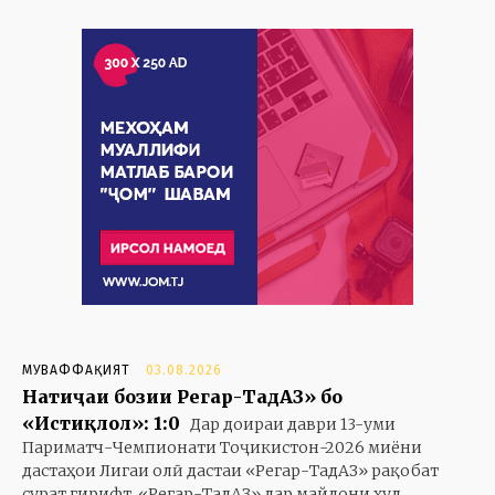
МУВАФФАҚИЯТ
03.08.2026
Натиҷаи бозии Регар-ТадАЗ» бо
«Истиқлол»: 1:0
Дар доираи даври 13-уми
Париматч-Чемпионати Тоҷикистон-2026 миёни
дастаҳои Лигаи олӣ дастаи «Регар-ТадАЗ» рақобат
сурат гирифт. «Регар-ТадАЗ» дар майдони худ...