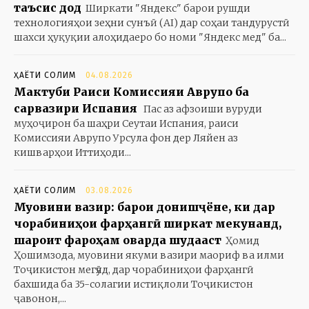
таъсис дод
Ширкати "Яндекс" барои рушди
технологияҳои зеҳни сунъӣ (AI) дар соҳаи тандурустӣ
шахси ҳуқуқии алоҳидаеро бо номи "Яндекс мед" ба...
ҲАЁТИ СОЛИМ
04.08.2026
Мактуби Раиси Комиссияи Аврупо ба
сарвазири Испания
Пас аз афзоиши вуруди
муҳоҷирон ба шаҳри Сеутаи Испания, раиси
Комиссияи Аврупо Урсула фон дер Ляйен аз
кишварҳои Иттиҳоди...
ҲАЁТИ СОЛИМ
03.08.2026
Муовини вазир: барои донишҷӯёне, ки дар
чорабиниҳои фарҳангӣ ширкат мекунанд,
шароит фароҳам оварда шудааст
Ҳомид
Ҳошимзода, муовини якуми вазири маориф ва илми
Тоҷикистон мегӯяд, дар чорабиниҳои фарҳангӣ
бахшида ба 35-солагии истиқлоли Тоҷикистон
ҷавонон,...