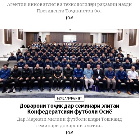
Агентии инноватсия ва технологияҳои рақамии назди
Президенти Тоҷикистон бо...
JOM
МУВАФФАҚИЯТ
Доварони тоҷик дар семинари элитаи
Конфедератсияи футболи Осиё
Дар Маркази миллии футболи шаҳри Тошканд
семинари доварони элитаи...
JOM