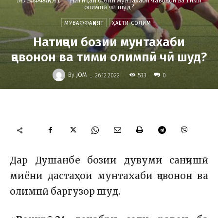
МУВАФФАҚИЯТ
Натиҷаи бозии мунтахаби ҷавонон ва тими
олимпӣ чӣ шуд?
МУВАФФАҚИЯТ
ҲАЁТИ СОЛИМ
Натиҷаи бозии мунтахаби
ҷавонон ва тими олимпӣ чӣ шуд?
-
By
JOM
533
26.12.2022
0
Дар Душанбе бозии дувуми санҷишӣ
миёни дастаҳои мунтахаби ҷавонон ва
олимпӣ баргузор шуд.