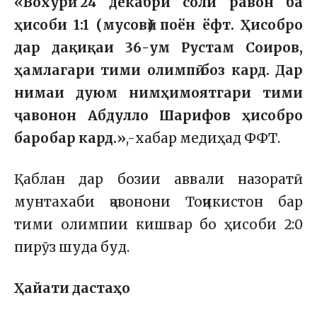
«Вохурӣ 24 декабри соли равон ба
ҳисоби 1:1 (мусовӣ) поён ёфт. Ҳисобро
дар дақиқаи 36-ум Рустам Соиров,
ҳамлагари тими олимпӣ боз кард. Дар
нимаи дуюм нимҳимоятгари тими
ҷавонон Абдулло Шарифов ҳисобро
баробар кард.»
,-хабар медиҳад ФФТ.
Қаблан дар бозии аввали назоратӣ
мунтахаби ҷавонони Тоҷикистон бар
тими олимпии кишвар бо ҳисоби 2:0
пирӯз шуда буд.
Ҳайати дастаҳо