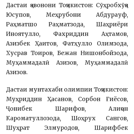
Дастаи ҷавонони Тоҷикистон: Сӯҳробхӯҷа
Юсупов, Меҳрубони Абдурауф,
Раҳматшо Раҳматзода, Шаҳриёри
Иноятулло, Фахриддин Аҳтамов,
Азизбек Ҳаитов, Фатҳулло Олимзода,
Хусрав Тоиров, Бежан Нишонбойзода,
Муҳаммадалӣ Азизов, Муҳаммадалӣ
Азизов.
Дастаи мунтахаби олимпии Тоҷикистон:
Муҳриддин Ҳасанов, Сорбон Ғиёсов,
Ҷонибек Шарифов, Алиҷон
Кароматуллозода, Шоҳрух Сангов,
Шуҳрат Элмуродов, Шарифбек