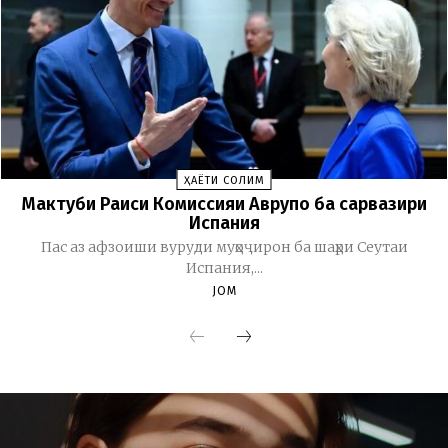
ҲАЁТИ СОЛИМ
Мактуби Раиси Комиссияи Аврупо ба сарвазири
Испания
Пас аз афзоиши вуруди муҳоҷирон ба шаҳри Сеутаи
Испания,...
JOM