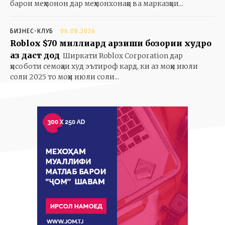
барои меҳмонон дар меҳмонхонаҳо ва марказҳои...
БИЗНЕС-КЛУБ
06.08.2026
Roblox $70 миллиард арзиши бозории худро
аз даст дод
Ширкати Roblox Corporation дар
ҳисоботи семоҳаи худ эътироф кард, ки аз моҳи июли
соли 2025 то моҳи июли соли...