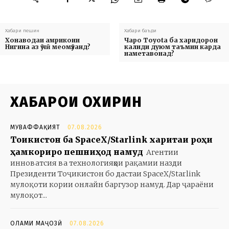
Хабари пешин
Хабари баъди
Хонаводаи амрикоии
Чаро Toyota ба харидорон
Нигина аз ӯ чӣ меомӯзанд?
калиди дуюм таъмин карда
наметавонад?
ХАБАРҲОИ ОХИРИН
МУВАФФАҚИЯТ
07.08.2026
Тоҷикистон ба SpaceX/Starlink харитаи роҳи
ҳамкориро пешниҳод намуд
Агентии
инноватсия ва технологияҳои рақамии назди
Президенти Тоҷикистон бо дастаи SpaceX/Starlink
мулоқоти кории онлайн баргузор намуд. Дар ҷараёни
мулоқот...
ОЛАМИ МАҶОЗӢ
07.08.2026