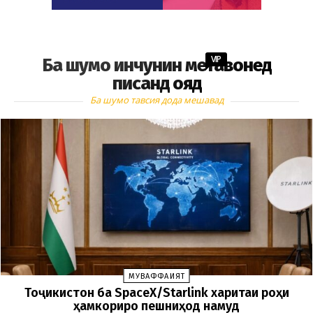
VIP
Ба шумо инчунин метавонед
писанд ояд
Ба шумо тавсия дода мешавад
МУВАФФАҚИЯТ
Тоҷикистон ба SpaceX/Starlink харитаи роҳи
ҳамкориро пешниҳод намуд