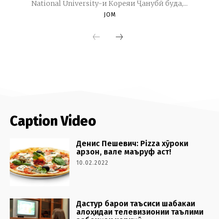
Caption Video
Денис Пешевич: Pizza хӯроки
арзон, вале маъруф аст!
10.02.2022
Дастур барои таъсиси шабакаи
алоҳидаи телевизионии таълими