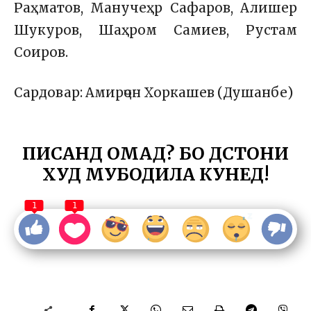
Раҳматов, Манучеҳр Сафаров, Алишер
Шукуров, Шаҳром Самиев, Рустам
Соиров.
Сардовар: Амирҷон Хоркашев (Душанбе)
ПИСАНД ОМАД? БО ДӮСТОНИ
ХУД МУБОДИЛА КУНЕД!
1
1