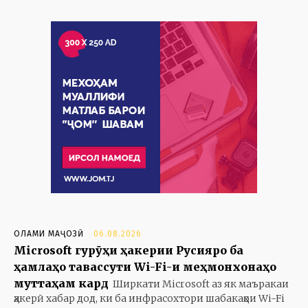
ОЛАМИ МАҶОЗӢ
06.08.2026
Microsoft гурӯҳи ҳакерии Русияро ба
ҳамлаҳо тавассути Wi-Fi-и меҳмонхонаҳо
муттаҳам кард
Ширкати Microsoft аз як маъракаи
ҳакерӣ хабар дод, ки ба инфрасохтори шабакаҳои Wi-Fi