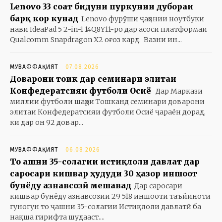
Lenovo 33 соат бидуни пуркунии дубораи
барқ кор кунад
Lenovo фурӯши ҷаҳонии ноутбуки
нави IdeaPad 5 2-in-1 14Q8Y11-ро дар асоси платформаи
Qualcomm Snapdragon X2 оғоз кард. Вазни ин...
МУВАФФАҚИЯТ
07.08.2026
Доварони тоҷик дар семинари элитаи
Конфедератсияи футболи Осиё
Дар Маркази
миллии футболи шаҳри Тошканд семинари доварони
элитаи Конфедератсияи футболи Осиё ҷараён дорад,
ки дар он 92 довар...
МУВАФФАҚИЯТ
06.08.2026
То ҷашни 35-солагии истиқлоли давлат дар
саросари кишвар ҳудуди 30 ҳазор иншоот
бунёду азнавсозӣ мешавад
Дар саросари
кишвар бунёду азнавсозии 29 518 иншооти таъйиноти
гуногун то ҷашни 35-солагии Истиқлоли давлатӣ ба
нақша гирифта шудааст....