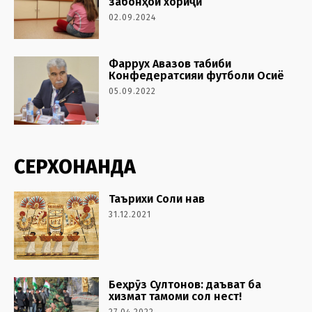
забонҳои хориҷӣ
02.09.2024
Фаррух Авазов табиби
Конфедератсияи футболи Осиё
05.09.2022
СЕРХОНАНДА
Таърихи Соли нав
31.12.2021
Беҳрӯз Султонов: даъват ба
хизмат тамоми сол нест!
27.04.2022