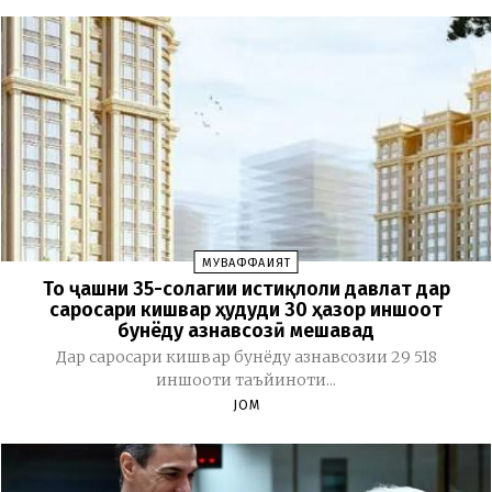
МУВАФФАҚИЯТ
То ҷашни 35-солагии истиқлоли давлат дар
саросари кишвар ҳудуди 30 ҳазор иншоот
бунёду азнавсозӣ мешавад
Дар саросари кишвар бунёду азнавсозии 29 518
иншооти таъйиноти...
JOM