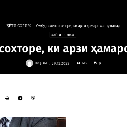
ҲАЁТИ СОЛИМ
Омбудсмен: сохторе, ки арзи ҳамаро мешунавад
ҲАЁТИ СОЛИМ
сохторе, ки арзи ҳама
-
By
JOM
619
29.12.2023
0