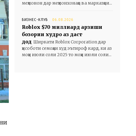
меҳмонон дар меҳмонхонаҳо ва марказҳои...
БИЗНЕС-КЛУБ
06.08.2026
Roblox $70 миллиард арзиши
бозории худро аз даст
дод
Ширкати Roblox Corporation дар
ҳисоботи семоҳаи худ эътироф кард, ки аз
моҳи июли соли 2025 то моҳи июли соли...
они