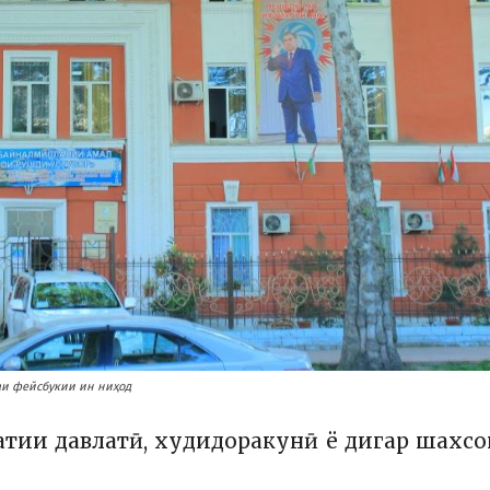
фаи фейсбукии ин ниҳод
атии давлатӣ, худидоракунӣ ё дигар шахс