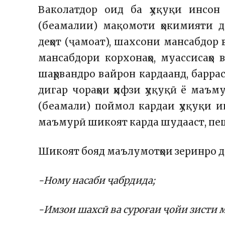
Ваколатдор оид ба ҳуқуқи инсон
(беамалии) мақомоти ҳокимияти д
деҳот (ҷамоат), шахсони мансабдор
мансабдори корхонаҳо, муассисаҳо 
шаҳрвандро вайрон кардаанд, барра
дигар чораҳои ҳифзи ҳуқуқӣ ё маъму
(беамали) поймол кардаи ҳуқуқи и
маъмурӣ шикоят карда шудааст, пеш
Шикоят бояд маълумотҳои зеринро д
-Ному насаби ҷабрдида;
-Имзои шахсӣ ва суроғаи ҷойи зисти 