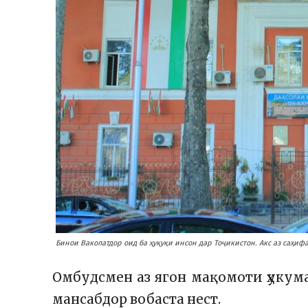
Бинои Ваколатдор оид ба ҳуқуқи инсон дар Тоҷикистон. Акс аз саҳи
Омбудсмен аз ягон мақомоти ҳукум
мансабдор вобаста нест.