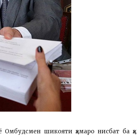
ё Омбудсмен шикояти ҳамаро нисбат ба ҳ