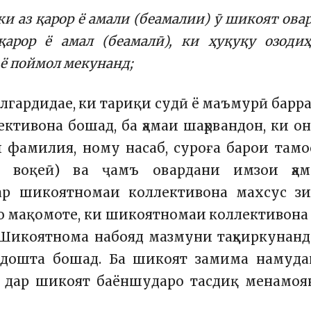
и аз қарор ё амали (беамалии) ӯ шикоят ова
арор ё амал (беамалӣ), ки ҳуқуқу озоди
ё поймол мекунанд;
улгардидае, ки тариқи судӣ ё маъмурӣ барр
ктивона бошад, ба ҳамаи шаҳрвандон, ки о
 фамилия, ному насаб, суроға барои тамо
 воқеӣ) ва ҷамъ овардани имзои ҳам
Дар шикоятномаи коллективона махсус зи
о мақомоте, ки шикоятномаи коллективона
 Шикоятнома набояд мазмуни таҳқиркунан
дошта бошад. Ба шикоят замима намуда
атҳои дар шикоят баёншударо тасдиқ менамоя