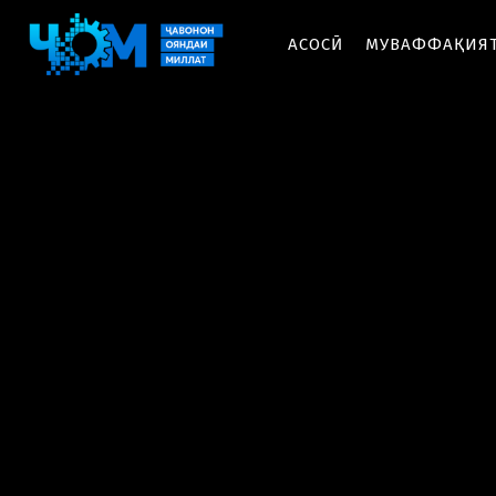
АСОСӢ
МУВАФФАҚИЯ