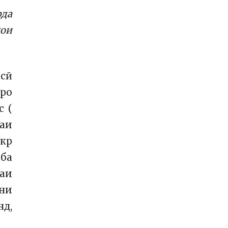
рда
ҳои
асӣ
нро
с (
аи
кр
 ба
даи
ни
нд,