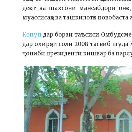
деҳот ва шахсони мансабдори онҳо,
муассисаҳо ва ташкилотҳо новобаст
Қонун
дар бораи таъсиси Омбудсмен
дар охирҳои соли 2008 тасвиб шуда м
ҷониби президенти кишвар ба парл