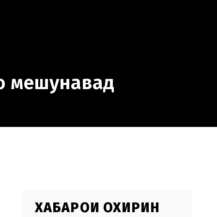
ро мешунавад
ХАБАРҲОИ ОХИРИН