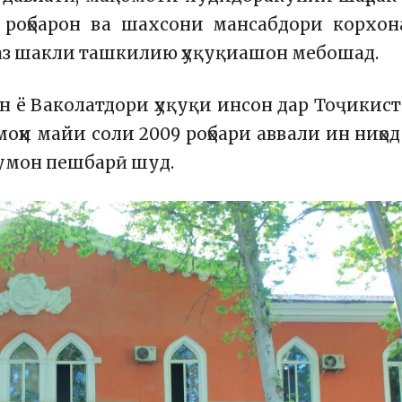
 роҳбарон ва шахсони мансабдори корхона
а аз шакли ташкилию ҳуқуқиашон мебошад.
 ё Ваколатдори ҳуқуқи инсон дар Тоҷикис
оҳи майи соли 2009 роҳбари аввали ин ниҳод
умон пешбарӣ шуд.