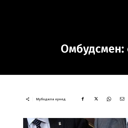
Омбудсмен: 
Мубодила кунед