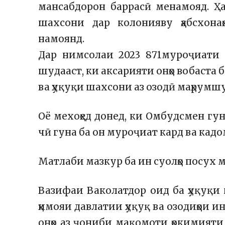
мансабдорон баррасӣ менамояд. Ҳа
шахсони дар колонияву ҳабсхон
намоянд.
Дар нимсолаи 2023 871муроҷиати 
шудааст, ки аксарияти онҳо вобаста 
ва ҳуқуқи шахсони аз озодӣ маҳрумшу
Оё мехоҳед донед, ки Омбудсмен гун
чӣ гуна ба он муроҷиат кард ва кадо
Матлаби мазкур ба ин суолҳо посух м
Вазифаи Ваколатдор оид ба ҳуқуқи
ҳимояи давлатии ҳуқуқ ва озодиҳои и
онҳо аз ҷониби мақомоти ҳокимияти