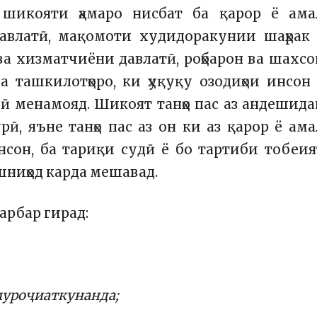
 шикояти ҳамаро нисбат ба қарор ё ама
авлатӣ, мақомоти худидоракунии шаҳрак
 ва хизматчиёни давлатӣ, роҳбарон ва шахс
ва ташкилотҳоро, ки ҳуқуқу озодиҳои инсон
сӣ менамояд. Шикоят танҳо пас аз андешид
рӣ, яъне танҳо пас аз он ки аз қарор ё ам
нсон, ба тариқи судӣ ё бо тартиби тобеи
ниҳод карда мешавад.
арбар гирад:
муроҷиаткунанда;