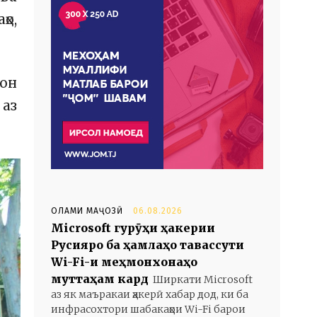
ҳо,
тон
 аз
ОЛАМИ МАҶОЗӢ
06.08.2026
Microsoft гурӯҳи ҳакерии
Русияро ба ҳамлаҳо тавассути
Wi-Fi-и меҳмонхонаҳо
муттаҳам кард
Ширкати Microsoft
аз як маъракаи ҳакерӣ хабар дод, ки ба
инфрасохтори шабакаҳои Wi-Fi барои