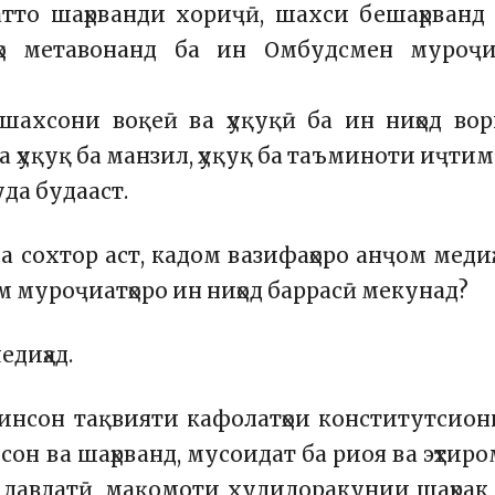
тто шаҳрванди хориҷӣ, шахси бешаҳрванд
аҳо метавонанд ба ин Омбудсмен муроҷи
шахсони воқеӣ ва ҳуқуқӣ ба ин ниҳод во
ба ҳуқуқ ба манзил, ҳуқуқ ба таъминоти иҷти
да будааст.
а сохтор аст, кадом вазифаҳоро анҷом медиҳ
м муроҷиатҳоро ин ниҳод баррасӣ мекунад?
едиҳад.
 инсон тақвияти кафолатҳои конститутсио
нсон ва шаҳрванд, мусоидат ба риоя ва эҳтир
 давлатӣ, мақомоти худидоракунии шаҳрак