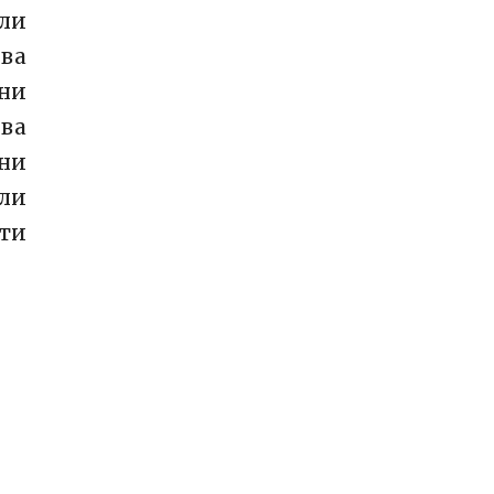
ли
 ва
они
 ва
ани
али
яти