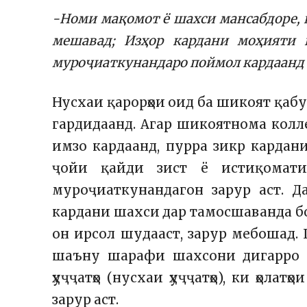
-Номи мақомот ё шахси мансабдоре, к
мешавад; Изҳор кардани моҳияти қ
муроҷиаткунандаро поймол кардаанд 
Нусхаи қарорҳои оид ба шикоят қаб
гардидаанд. Агар шикоятнома колле
имзо кардаанд, пурра зикр кардани
ҷойи қайди зист ё истиқомати
муроҷиаткунандагон зарур аст. 
кардани шахси дар тамосшаванда б
он ирсол шудааст, зарур мебошад.
шаъну шарафи шахсони дигарро 
ҳуҷҷатҳо (нусхаи ҳуҷҷатҳо), ки ҳол
зарур аст.