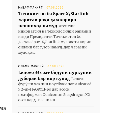
МУВАФФАҚИЯТ
07.08.2026
Тоҷикистон ба SpaceX/Starlink
харитаи роҳи ҳамкориро
пешниҳод намуд
Агентии
инноватсия ва технологияҳои рақамии
назди Президенти Тоҷикистон бо
дастаи SpaceX/Starlink мулоқоти кории
онлайн баргузор намуд. Дар ҷараёни
мулоқот...
ОЛАМИ МАҶОЗӢ
07.08.2026
Lenovo 33 соат бидуни пуркунии
дубораи барқ кор кунад
Lenovo
фурӯши ҷаҳонии ноутбуки нави IdeaPad
5 2-in-1 14Q8Y11-ро дар асоси
платформаи Qualcomm Snapdragon X2
оғоз кард. Вазни ин...
ама