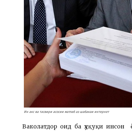
Ин акс ва тасвири асосии матлаб аз шабакаи интернет
Ваколатдор оид ба ҳуқуқи инсон 