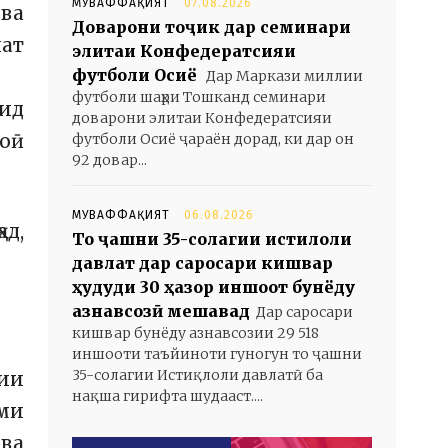
МУВАФФАҚИЯТ
07.08.2026
 ва
Доварони тоҷик дар семинари
ат
элитаи Конфедератсияи
футболи Осиё
Дар Маркази миллии
футболи шаҳри Тошканд семинари
рид
доварони элитаи Конфедератсияи
моӣ
футболи Осиё ҷараён дорад, ки дар он
92 довар...
МУВАФФАҚИЯТ
06.08.2026
ад,
То ҷашни 35-солагии истиқлоли
давлат дар саросари кишвар
ҳудуди 30 ҳазор иншоот бунёду
азнавсозӣ мешавад
Дар саросари
кишвар бунёду азнавсозии 29 518
иншооти таъйиноти гуногун то ҷашни
35-солагии Истиқлоли давлатӣ ба
нии
нақша гирифта шудааст....
оми
 ва