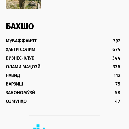
БАХШҲО
МУВАФФАҚИЯТ
792
ҲАЁТИ СОЛИМ
674
БИЗНЕС-КЛУБ
344
ОЛАМИ МАҶОЗӢ
336
НАВИД
112
ВАРЗИШ
75
ЗАБОНОМӮЗӢ
58
ОЗМУНҲО
47