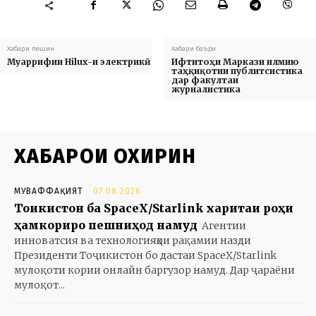
Хабари пешин
Хабари баъди
Муаррифии Hilux-и электрикӣ
Ифтитоҳи Маркази илмию
таҳқиқотии публитсистика
дар факултаи
журналистика
ХАБАРҲОИ ОХИРИН
МУВАФФАҚИЯТ
07.08.2026
Тоҷикистон ба SpaceX/Starlink харитаи роҳи
ҳамкориро пешниҳод намуд
Агентии
инноватсия ва технологияҳои рақамии назди
Президенти Тоҷикистон бо дастаи SpaceX/Starlink
мулоқоти кории онлайн баргузор намуд. Дар ҷараёни
мулоқот...