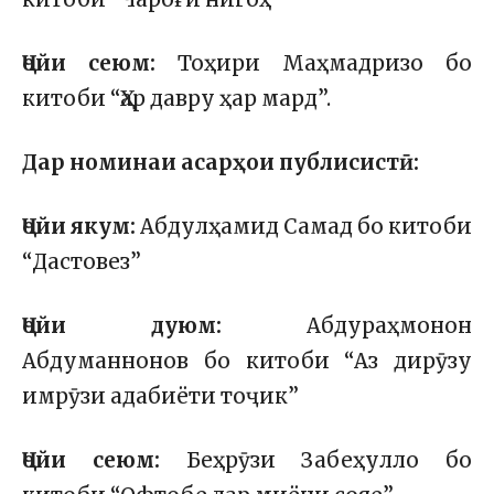
Ҷойи сеюм:
Тоҳири Маҳмадризо бо
китоби “Ҳар давру ҳар мард”.
Дар номинаи асарҳои публисистӣ:
Ҷойи якум:
Абдулҳамид Самад бо китоби
“Дастовез”
Ҷойи дуюм:
Абдураҳмонон
Абдуманнонов бо китоби “Аз дирӯзу
имрӯзи адабиёти тоҷик”
Ҷойи сеюм:
Беҳрӯзи Забеҳулло бо