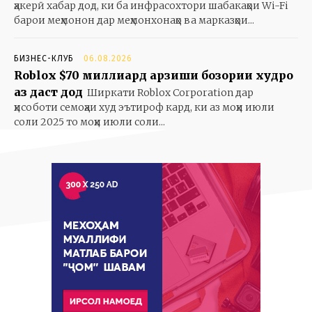
ҳакерӣ хабар дод, ки ба инфрасохтори шабакаҳои Wi-Fi
барои меҳмонон дар меҳмонхонаҳо ва марказҳои...
БИЗНЕС-КЛУБ
06.08.2026
Roblox $70 миллиард арзиши бозории худро
аз даст дод
Ширкати Roblox Corporation дар
ҳисоботи семоҳаи худ эътироф кард, ки аз моҳи июли
соли 2025 то моҳи июли соли...