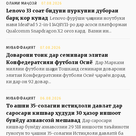
ОЛАМИ МАҶОЗӢ
07.08.2026
Lenovo 33 соат бидуни пуркунии дубораи
барқ кор кунад
Lenovo фурӯши ҷаҳонии ноутбуки
нави IdeaPad 5 2-in-1 14Q8Y11-ро дар асоси платформаи
Qualcomm Snapdragon X2 оғоз кард. Вазни ин...
МУВАФФАҚИЯТ
07.08.2026
Доварони тоҷик дар семинари элитаи
Конфедератсияи футболи Осиё
Дар Маркази
миллии футболи шаҳри Тошканд семинари доварони
элитаи Конфедератсияи футболи Осиё ҷараён дорад,
ки дар он 92 довар...
МУВАФФАҚИЯТ
06.08.2026
То ҷашни 35-солагии истиқлоли давлат дар
саросари кишвар ҳудуди 30 ҳазор иншоот
бунёду азнавсозӣ мешавад
Дар саросари
кишвар бунёду азнавсозии 29 518 иншооти таъйиноти
гуногун то ҷашни 35-солагии Истиқлоли давлатӣ ба