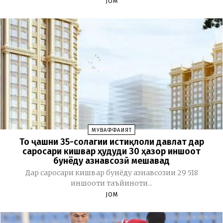
JOM
МУВАФФАҚИЯТ
То ҷашни 35-солагии истиқлоли давлат дар
саросари кишвар ҳудуди 30 ҳазор иншоот
бунёду азнавсозӣ мешавад
Дар саросари кишвар бунёду азнавсозии 29 518
иншооти таъйиноти...
JOM