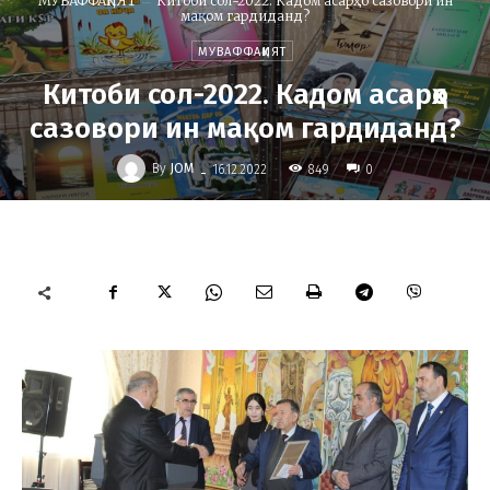
МУВАФФАҚИЯТ
Китоби сол-2022. Кадом асарҳо сазовори ин
мақом гардиданд?
МУВАФФАҚИЯТ
Китоби сол-2022. Кадом асарҳо
сазовори ин мақом гардиданд?
-
By
JOM
849
16.12.2022
0