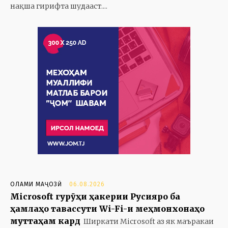
нақша гирифта шудааст....
ОЛАМИ МАҶОЗӢ
06.08.2026
Microsoft гурӯҳи ҳакерии Русияро ба
ҳамлаҳо тавассути Wi-Fi-и меҳмонхонаҳо
муттаҳам кард
Ширкати Microsoft аз як маъракаи