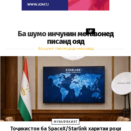
VIP
Ба шумо инчунин метавонед
писанд ояд
Ба шумо тавсия дода мешавад
МУВАФФАҚИЯТ
Тоҷикистон ба SpaceX/Starlink харитаи роҳи