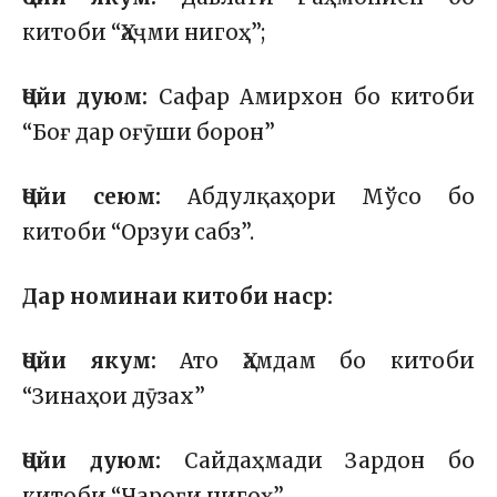
китоби “Ҳаҷми нигоҳ”;
Ҷойи дуюм:
Сафар Амирхон бо китоби
“Боғ дар оғӯши борон”
Ҷойи сеюм:
Абдулқаҳори Мўсо бо
китоби “Орзуи сабз”.
Дар номинаи китоби наср:
Ҷойи якум:
Ато Ҳамдам бо китоби
“Зинаҳои дӯзах”
Ҷойи дуюм:
Сайдаҳмади Зардон бо
китоби “Чароғи нигоҳ”