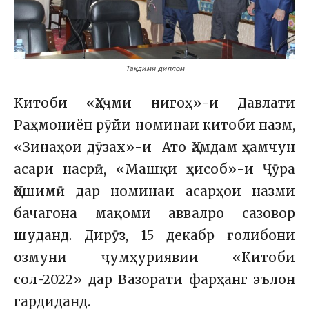
Тақдими диплом
Китоби «Ҳаҷми нигоҳ»-и Давлати
Раҳмониён рӯйи номинаи китоби назм,
«Зинаҳои дӯзах»-и Ато Ҳамдам ҳамчун
асари насрӣ, «Машқи ҳисоб»-и Ҷӯра
Ҳошимӣ дар номинаи асарҳои назми
бачагона мақоми аввалро сазовор
шуданд. Дирӯз, 15 декабр ғолибони
озмуни ҷумҳуриявии «Китоби
сол-2022» дар Вазорати фарҳанг эълон
гардиданд.