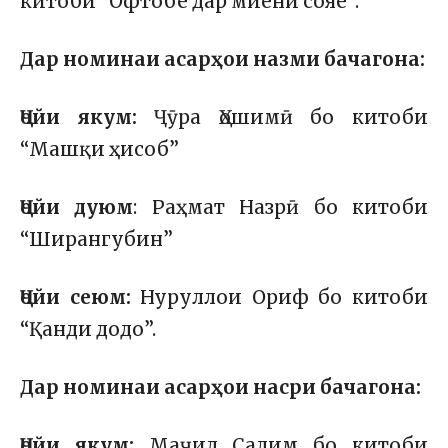
китоби “Офтобе дар миёни сояе”.
Дар номинаи асарҳои назми бачагона:
Ҷойи якум:
Ҷӯра Ҳошимӣ бо китоби
“Машқи ҳисоб”
Ҷойи дуюм
: Раҳмат Назрӣ бо китоби
“Ширангубин”
Ҷойи сеюм:
Нуруллои Ориф бо китоби
“Қанди додо”.
Дар номинаи асарҳои насри бачагона:
Ҷойи якум:
Маҷид Салим бо китоби