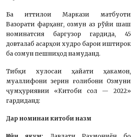
Ба иттилои Маркази матбуоти
Вазорати фарҳанг, о
змун аз рўйи шаш
номинатсия баргузор гардида, 45
довталаб асарҳои худро барои иштирок
ба озмун пешниҳод намуданд.
Тибқи хулосаи ҳайати ҳакамон,
муаллифони зерин ғолибони Озмуни
ҷумҳуриявии «Китоби сол — 2022»
гардиданд:
Дар номинаи китоби назм
Ҷойи якум:
Давлати Раҳмониён бо