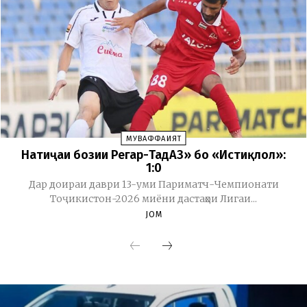
МУВАФФАҚИЯТ
Натиҷаи бозии Регар-ТадАЗ» бо «Истиқлол»:
1:0
Дар доираи даври 13-уми Париматч-Чемпионати
Тоҷикистон-2026 миёни дастаҳои Лигаи...
JOM