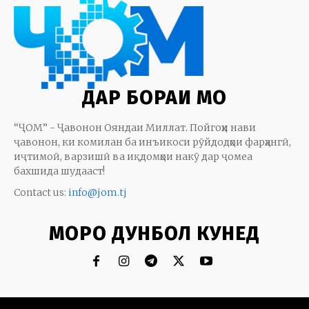
ДАР БОРАИ МО
“ҶОМ” - Ҷавонон Ояндаи Миллат. Пойгоҳи нави
ҷавонон, ки комилан ба инъикоси рӯйдодҳои фарҳангӣ,
иҷтимоӣ, варзишӣ ва иқдомҳои накӯ дар ҷомеа
бахшида шудааст!
Contact us:
info@jom.tj
МОРО ДУНБОЛ КУНЕД