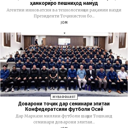
ҳамкориро пешниҳод намуд
Агентии инноватсия ва технологияҳои рақамии назди
Президенти Тоҷикистон бо...
JOM
МУВАФФАҚИЯТ
Доварони тоҷик дар семинари элитаи
Конфедератсияи футболи Осиё
Дар Маркази миллии футболи шаҳри Тошканд
семинари доварони элитаи...