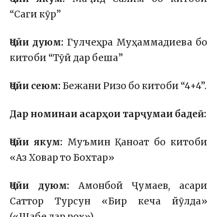
“Саги кӯр”
Ҷойи дуюм:
Гулчеҳра Муҳаммадиева бо
китоби “Тӯй дар беша”
Ҷойи сеюм:
Бежани Ризо бо китоби “4+4”.
Дар номинаи асарҳои тарҷумаи бадеӣ:
Ҷойи якум:
Муъмин Қаноат бо китоби
«Аз Ховар то Бохтар»
Ҷойи дуюм:
Амонбой Ҷумаев, асари
Саттор Турсун «Бир кеча йӯлда»
(«Шабе дар роҳ»)