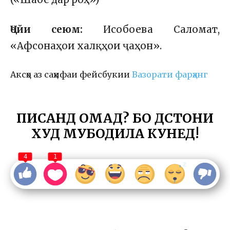
Ҷойи сеюм:
Исобоева Саломат,
«Афсонаҳои халқҳои ҷаҳон».
Аксҳо аз саҳифаи фейсбукии
Вазорати фарҳанг
ПИСАНД ОМАД? БО ДӮСТОНИ
ХУД МУБОДИЛА КУНЕД!
4
1