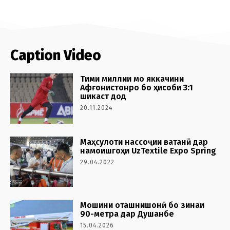
Caption Video
Тими миллии мо яккачини
Афғонистонро бо ҳисоби 3:1
шикаст дод
20.11.2024
Маҳсулоти нассоҷии ватанӣ дар
намоишгоҳи UzTextile Expo Spring
29.04.2022
Мошини оташнишонӣ бо зинаи
90-метра дар Душанбе
15.04.2026