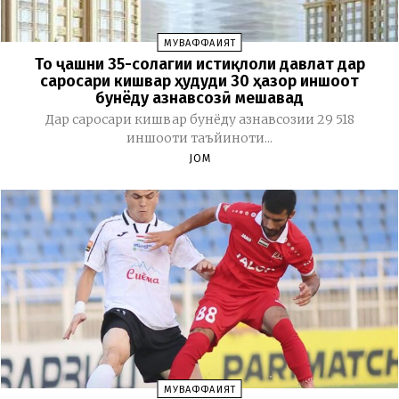
МУВАФФАҚИЯТ
То ҷашни 35-солагии истиқлоли давлат дар
саросари кишвар ҳудуди 30 ҳазор иншоот
бунёду азнавсозӣ мешавад
Дар саросари кишвар бунёду азнавсозии 29 518
иншооти таъйиноти...
JOM
МУВАФФАҚИЯТ