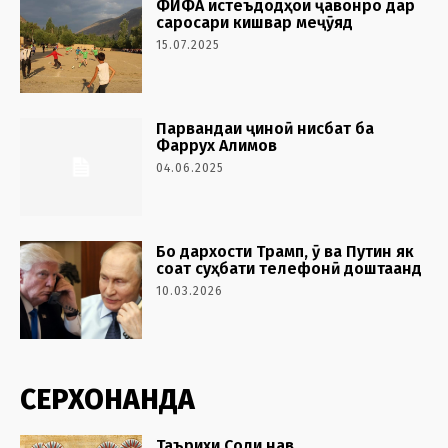
ФИФА истеъдодҳои ҷавонро дар
саросари кишвар меҷӯяд
15.07.2025
Парвандаи ҷиноӣ нисбат ба
Фаррух Алимов
04.06.2025
Бо дархости Трамп, ӯ ва Путин як
соат суҳбати телефонӣ доштаанд
10.03.2026
СЕРХОНАНДА
Таърихи Соли нав