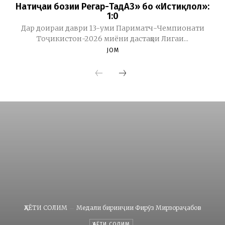
Натиҷаи бозии Регар-ТадАЗ» бо «Истиқлол»:
1:0
Дар доираи даври 13-уми Париматч-Чемпионати
Тоҷикистон-2026 миёни дастаҳои Лигаи...
JOM