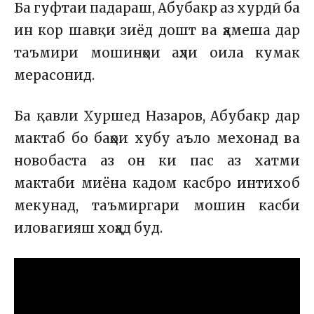
Ба гуфтаи падараш, Абубакр аз хурдӣ ба
ин кор шавқи зиёд дошт ва ҳамеша дар
таъмири мошинҳои аҳли оила кумак
мерасонид.
Ба қавли Хуршед Назаров, Абубакр дар
мактаб бо баҳои хубу аъло мехонад ва
новобаста аз он ки пас аз хатми
мактаби миёна кадом касбро интихоб
мекунад, таъмиргари мошин касби
иловагияш хоҳад буд.