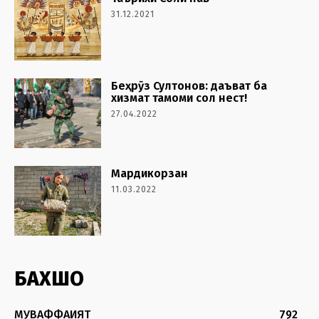
31.12.2021
Беҳрӯз Султонов: даъват ба
хизмат тамоми сол нест!
27.04.2022
Мардикорзан
11.03.2022
БАХШҲО
МУВАФФАҚИЯТ
792