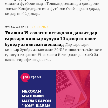
миллии футболи шаҳри Тошканд семинари доварони
элитаи Конфедератсияи футболи Осиё ҷараён дорад,
ки дар он 92 довар...
МУВАФФАҚИЯТ
06.08.2026
То ҷашни 35-солагии истиқлоли давлат дар
саросари кишвар ҳудуди 30 ҳазор иншоот
бунёду азнавсозӣ мешавад
Дар саросари
кишвар бунёду азнавсозии 29 518 иншооти таъйиноти
гуногун то ҷашни 35-солагии Истиқлоли давлатӣ ба
нақша гирифта шудааст....