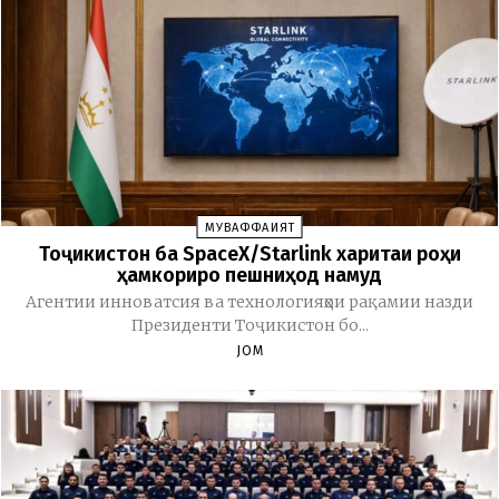
МУВАФФАҚИЯТ
Тоҷикистон ба SpaceX/Starlink харитаи роҳи
ҳамкориро пешниҳод намуд
Агентии инноватсия ва технологияҳои рақамии назди
Президенти Тоҷикистон бо...
JOM