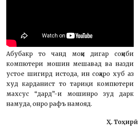
Абубакр то чанд моҳи дигар соҳиби
компютери мошин мешавад ва назди
устое шигирд истода, ин соҳаро хуб аз
худ карданист то тариқи компютери
махсус “дард”-и мошинро зуд дарк
намуда, онро рафъ намояд.
Ҳ. Тоҳирӣ