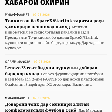
ХАБАРҲОИ ОХИРИН
МУВАФФАҚИЯТ
07.08.2026
Тоҷикистон ба SpaceX/Starlink харитаи роҳи
ҳамкориро пешниҳод намуд
Агентии
инноватсия ва технологияҳои рақамии назди
Президенти Тоҷикистон бо дастаи SpaceX/Starlink
мулоқоти кории онлайн баргузор намуд. Дар ҷараёни
мулоқот...
ОЛАМИ МАҶОЗӢ
07.08.2026
Lenovo 33 соат бидуни пуркунии дубораи
барқ кор кунад
Lenovo фурӯши ҷаҳонии ноутбуки
нави IdeaPad 5 2-in-1 14Q8Y11-ро дар асоси платформаи
Qualcomm Snapdragon X2 оғоз кард. Вазни ин...
МУВАФФАҚИЯТ
07.08.2026
Доварони тоҷик дар семинари элитаи
Конфедератсияи футболи Осиё
Дар Маркази