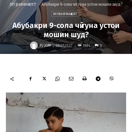
МУВАФФАҚИЯТ
Абубакри 9-сола чӣ гуна устои мошин шуд?
МУВАФФАҚИЯТ
Абубакри 9-сола чӣ гуна устои
мошин шуд?
-
By
JOM
1994
08.07.2022
0