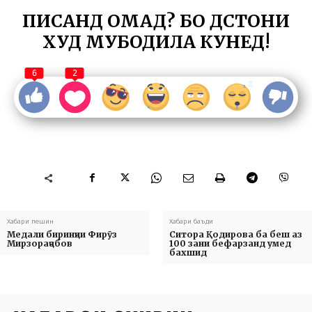
ПИСАНД ОМАД? БО ДӮСТОНИ
ХУД МУБОДИЛА КУНЕД!
6
2
Хабари пешин
Хабари баъди
Медали биринҷии Фирӯз
Ситора Қодирова ба беш аз
Мирзораҷабов
100 зани бефарзанд умед
бахшид