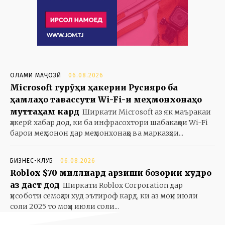
ОЛАМИ МАҶОЗӢ
06.08.2026
Microsoft гурӯҳи ҳакерии Русияро ба
ҳамлаҳо тавассути Wi-Fi-и меҳмонхонаҳо
муттаҳам кард
Ширкати Microsoft аз як маъракаи
ҳакерӣ хабар дод, ки ба инфрасохтори шабакаҳои Wi-Fi
барои меҳмонон дар меҳмонхонаҳо ва марказҳои...
БИЗНЕС-КЛУБ
06.08.2026
Roblox $70 миллиард арзиши бозории худро
аз даст дод
Ширкати Roblox Corporation дар
ҳисоботи семоҳаи худ эътироф кард, ки аз моҳи июли
соли 2025 то моҳи июли соли...