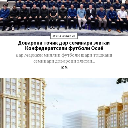
МУВАФФАҚИЯТ
Доварони тоҷик дар семинари элитаи
Конфедератсияи футболи Осиё
Дар Маркази миллии футболи шаҳри Тошканд
семинари доварони элитаи...
JOM