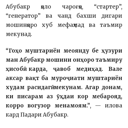
Абубакр ҳоло чароғҳо, “стартер”,
“генератор” ва чанд бахши дигари
мошинҳоро хуб мефаҳмад ва таъмир
мекунад.
“Гоҳо муштариён меоянду бе ҳузури
ман Абубакр мошини онҳоро таъмиру
ҳисобӣ карда, ҷавоб медиҳад. Вале
аксар вақт ба муроҷиати муштариён
худам расидагӣ мекунам. Агар донам,
ки писарам аз ӯҳдаи кор мебарояд,
корро вогузор менамоям.”
, — илова
кард Падари Абубакр.