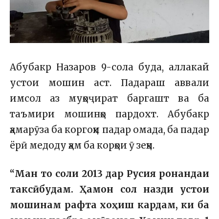
Абубакр Назаров 9-сола буда, аллакай
устои мошин аст. Падараш аввали
имсол аз муҳоҷират баргашт ва ба
таъмири мошинҳо пардохт. Абубакр
ҳамарӯза ба коргоҳи падар омада, ба падар
ёрӣ медоду ҳам ба корҳои ӯ зеҳн.
“Ман то соли 2013 дар Русия ронандаи
таксӣ будам. Ҳамон сол назди устои
мошинам рафта хоҳиш кардам, ки ба