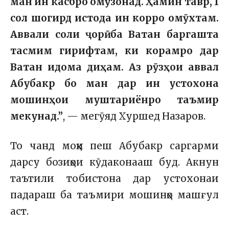
ман ин касбро омӯзонад. Ҳамин тавр, 1
сол шогирд истода ин корро омӯхтам.
Аввали соли ҷорӣ ба Ватан баргашта
тасмим гирифтам, ки корамро дар
Ватан идома диҳам. Аз рӯзҳои аввал
Абубакр бо ман дар ин устохона
мошинҳои муштариёнро таъмир
мекунад.”
, — мегӯяд Хуршед Назаров.
То чанд моҳи пеш Абубакр саргарми
дарсу бозиҳои кӯдаконааш буд. Акнун
таътили тобистона дар устохонаи
падараш ба таъмири мошинҳо машғул
аст.