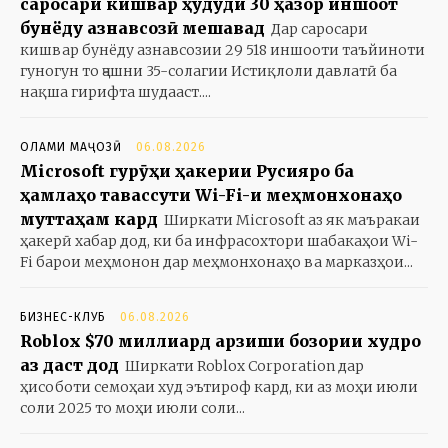
саросари кишвар ҳудуди 30 ҳазор иншоот
бунёду азнавсозӣ мешавад
Дар саросари
кишвар бунёду азнавсозии 29 518 иншооти таъйиноти
гуногун то ҷашни 35-солагии Истиқлоли давлатӣ ба
нақша гирифта шудааст....
ОЛАМИ МАҶОЗӢ
06.08.2026
Microsoft гурӯҳи ҳакерии Русияро ба
ҳамлаҳо тавассути Wi-Fi-и меҳмонхонаҳо
муттаҳам кард
Ширкати Microsoft аз як маъракаи
ҳакерӣ хабар дод, ки ба инфрасохтори шабакаҳои Wi-
Fi барои меҳмонон дар меҳмонхонаҳо ва марказҳои...
БИЗНЕС-КЛУБ
06.08.2026
Roblox $70 миллиард арзиши бозории худро
аз даст дод
Ширкати Roblox Corporation дар
ҳисоботи семоҳаи худ эътироф кард, ки аз моҳи июли
соли 2025 то моҳи июли соли...