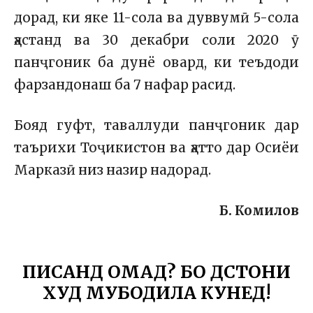
дорад, ки яке 11-сола ва дуввумӣ 5-сола
ҳастанд ва 30 декабри соли 2020 ӯ
панҷгоник ба дунё овард, ки теъдоди
фарзандонаш ба 7 нафар расид.
Бояд гуфт, таваллуди панҷгоник дар
таърихи Тоҷикистон ва ҳатто дар Осиёи
Марказӣ низ назир надорад.
Б. Комилов
ПИСАНД ОМАД? БО ДӮСТОНИ
ХУД МУБОДИЛА КУНЕД!