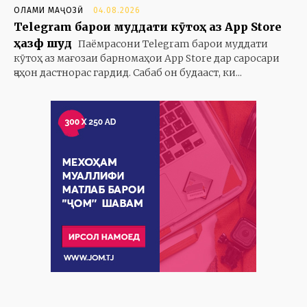
ОЛАМИ МАҶОЗӢ
04.08.2026
Telegram барои муддати кӯтоҳ аз App Store
ҳазф шуд
Паёмрасони Telegram барои муддати
кӯтоҳ аз мағозаи барномаҳои App Store дар саросари
ҷаҳон дастнорас гардид. Сабаб он будааст, ки...