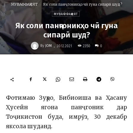
МУВАФФАҚИЯТ
Як соли панҷгоникҳо чӣ гуна сипарӣ шуд?
МУВАФФАҚИЯТ
Як соли панҷгоникҳо чӣ гуна
сипарӣ шуд?
-
By
JOM
2350
30.12.2021
0
Фотимаю Зуҳро, Бибиоиша ва Ҳасану
Ҳусейн ягона панҷгоник дар
Тоҷикистон буда, имрӯз, 30 декабр
яксола шуданд.