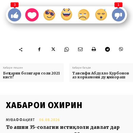
3
1
Хабари пешин
Хабари баъди
Беҳтарин бозигари соли 2021
Тавсифи Абдулло Қурбонов
кист?
аз корнамоии ду ҳамкораш
ХАБАРҲОИ ОХИРИН
МУВАФФАҚИЯТ
06.08.2026
То ҷашни 35-солагии истиқлоли давлат дар