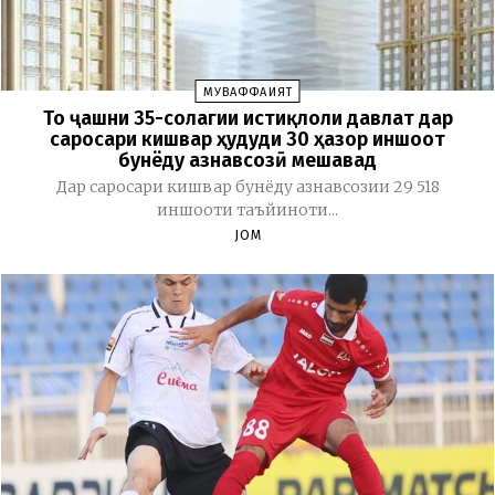
МУВАФФАҚИЯТ
То ҷашни 35-солагии истиқлоли давлат дар
саросари кишвар ҳудуди 30 ҳазор иншоот
бунёду азнавсозӣ мешавад
Дар саросари кишвар бунёду азнавсозии 29 518
иншооти таъйиноти...
JOM