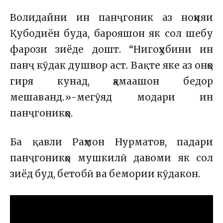
Волидайни ин панҷгоник аз ноҳияи
Қубодиён буда, барояшон як сол шебу
фарози зиёде дошт. “Нигоҳубини ин
панҷ кӯдак душвор аст. Вақте яке аз онҳо
гиря кунад, ҳамаашон бедор
мешаванд.»-мегӯяд модари ин
панҷгоникҳо.
Ба қавли Раҳмон Нурматов, падари
панҷгоникҳо мушкилӣ давоми як сол
зиёд буд, бетобӣ ва бемории кӯдакон.