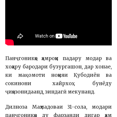
Панҷгоникҳо ҳамроҳи падару модар ва
хоҳару бародари бузургашон, дар хонае,
ки мақомоти ноҳияи Қубодиён ва
сокинони хайрхоҳ бунёду
ҷиҳозонидаанд, зиндагӣ мекунанд.
Дилноза Маҳмадоваи 31-сола, модари
панҷгоникҳо ду фарзанди дигар ҳам