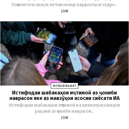
Тоҷикистон акнун метавонанд пардохтҳои худро...
JOM
МУВАФФАҚИЯТ
Истифодаи шабакаҳои иҷтимоӣ аз ҷониби
наврасон яке аз мавзӯҳои асосии сиёсати ИА
Истифодаи шабакаҳои иҷтимоӣ ва хизматрасониҳои
рақамӣ аз ҷониби наврасон...
JOM