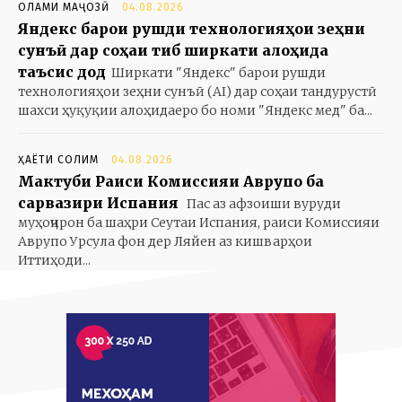
ОЛАМИ МАҶОЗӢ
04.08.2026
Яндекс барои рушди технологияҳои зеҳни
сунъӣ дар соҳаи тиб ширкати алоҳида
таъсис дод
Ширкати "Яндекс" барои рушди
технологияҳои зеҳни сунъӣ (AI) дар соҳаи тандурустӣ
шахси ҳуқуқии алоҳидаеро бо номи "Яндекс мед" ба...
ҲАЁТИ СОЛИМ
04.08.2026
Мактуби Раиси Комиссияи Аврупо ба
сарвазири Испания
Пас аз афзоиши вуруди
муҳоҷирон ба шаҳри Сеутаи Испания, раиси Комиссияи
Аврупо Урсула фон дер Ляйен аз кишварҳои
Иттиҳоди...