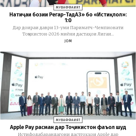
МУВАФФАҚИЯТ
Натиҷаи бозии Регар-ТадАЗ» бо «Истиқлол»:
1:0
Дар доираи даври 13-уми Париматч-Чемпионати
Тоҷикистон-2026 миёни дастаҳои Лигаи...
JOM
МУВАФФАҚИЯТ
Apple Pay расман дар Тоҷикистон фаъол шуд
Истифодабарандагони дастгоҳҳои Apple дар