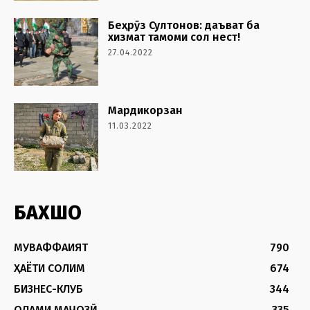
Беҳрӯз Султонов: даъват ба
хизмат тамоми сол нест!
27.04.2022
Мардикорзан
11.03.2022
БАХШҲО
МУВАФФАҚИЯТ
790
ҲАЁТИ СОЛИМ
674
БИЗНЕС-КЛУБ
344
ОЛАМИ МАҶОЗӢ
335