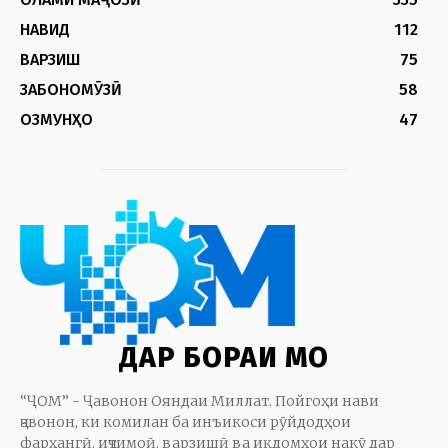
НАВИД
112
ВАРЗИШ
75
ЗАБОНОМӮЗӢ
58
ОЗМУНҲО
47
ДАР БОРАИ МО
“ҶОМ” - Ҷавонон Ояндаи Миллат. Пойгоҳи нави
ҷавонон, ки комилан ба инъикоси рӯйдодҳои
фарҳангӣ, иҷтимоӣ, варзишӣ ва иқдомҳои накӯ дар