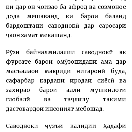
ки дар он ҷоизаҳо ба афрод ва созмонҳое
дода мешаванд, ки барои баланд
бардоштани саводнокӣ дар саросари
ҷаҳон заҳмат мекашанд.
Рӯзи байналмилалии саводнокӣ як
фурсате барои омӯзонидани ҳама дар
масъалаҳои мавриди нигаронӣ буда,
сафарбар кардани иродаи сиёсӣ ва
захираҳо барои ҳалли мушкилоти
глобалӣ ва таҷлилу таҳкими
дастовардҳои инсоният мебошад.
Саводнокӣ ҷузъи калидии Ҳадафи