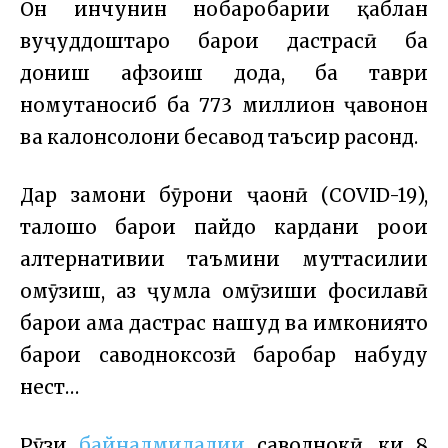
Он инчунин нобаробарии қаблан
вуҷуддоштаро барои дастрасӣ ба
дониш афзоиш дода, ба таври
номутаносиб ба 773 миллион ҷавонон
ва калонсолони бесавод таъсир расонд.
Дар замони бӯҳрони ҷаҳонӣ (COVID-19),
талошҳо барои пайдо кардани роҳҳои
алтернативии таъмини муттасилии
омӯзиш, аз ҷумла омӯзиши фосилавӣ
барои ҳама дастрас нашуд ва имкониятҳо
барои саводноксозӣ баробар набуду
нест…
Рӯзи
байналмилалии
саводнокӣ, ки 8