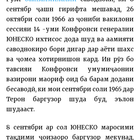
сентябр ҷашн гирифта мешавад, 26
октябри соли 1966 аз ҷониби вакилони
сессияи 14 -уми Конфронси генералии
ЮНЕСКО ихтисос дода шуд ва аҳамияти
саводнокиро бори дигар дар ҳаёти шахс
ва ҷомеа хотирнишон кард. Ин рӯз бо
тавсияи Конфронси умумиҷаҳонии
вазирони маориф оид ба барҳам додани
бесаводӣ, ки моҳи сентябри соли 1965 дар
Теҳрон баргузор шуда буд, эълон
шудааст.
8 сентябри ҳар сол ЮНЕСКО маросими
тақдими ҷоизаҳоро баргузор мекунад,