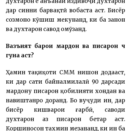
духтарон ё анъанаи издивоҷи духтарон
дар синни барвақтӣ вобаста аст. Бисёр
созмонҳо кӯшиш мекунанд, ки ба занон
ва духтарон савод омӯзанд.
Вазъият барои мардон ва писарон чӣ
гуна аст?
Ҳамин таҳқиқоти СММ нишон додааст,
ки дар сатҳи байналмилалӣ 90 дарсади
мардону писарон қобилияти хондан ва
навиштанро доранд. Бо вуҷуди ин, дар
бисёр кишварҳои ғарбӣ, саводи
духтарон аз писарон беҳтар аст.
Коршиносон тахмин мезананд, ки ин ба