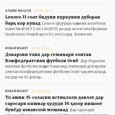
ОЛАМИ МАҶОЗӢ
07.08.2026
Lenovo 33 соат бидуни пуркунии дубораи
барқ кор кунад
Lenovo фурӯши ҷаҳонии ноутбуки
нави IdeaPad 5 2-in-1 14Q8Y11-ро дар асоси платформаи
Qualcomm Snapdragon X2 оғоз кард. Вазни ин...
МУВАФФАҚИЯТ
07.08.2026
Доварони тоҷик дар семинари элитаи
Конфедератсияи футболи Осиё
Дар Маркази
миллии футболи шаҳри Тошканд семинари доварони
элитаи Конфедератсияи футболи Осиё ҷараён дорад,
ки дар он 92 довар...
МУВАФФАҚИЯТ
06.08.2026
То ҷашни 35-солагии истиқлоли давлат дар
саросари кишвар ҳудуди 30 ҳазор иншоот
бунёду азнавсозӣ мешавад
Дар саросари