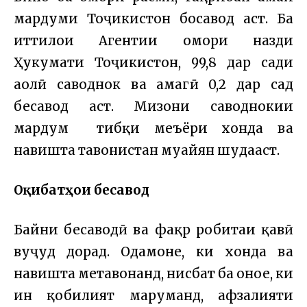
мардуми Тоҷикистон босавод аст. Ба
иттилои Агентии омори назди
Ҳукумати Тоҷикистон, 99,8 дар сади
аҳолӣ саводнок ва ҳамагӣ 0,2 дар сад
бесавод аст. Мизони саводнокии
мардум тибқи меъёри хонда ва
навишта тавонистан муайян шудааст.
Оқибатҳои бесаводӣ
Байни бесаводӣ ва фақр робитаи қавӣ
вуҷуд дорад. Одамоне, ки хонда ва
навишта метавонанд, нисбат ба онҳое, ки
ин қобилият маҳруманд, афзалияти