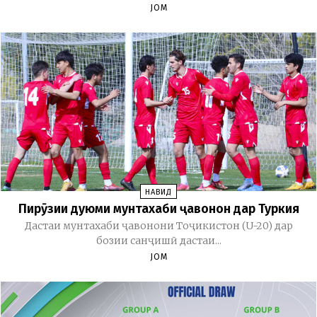
JOM
НАВИД
Пирӯзии дуюми мунтахаби ҷавонон дар Туркия
Дастаи мунтахаби ҷавонони Тоҷикистон (U-20) дар
бозии санҷишӣ дастаи...
JOM