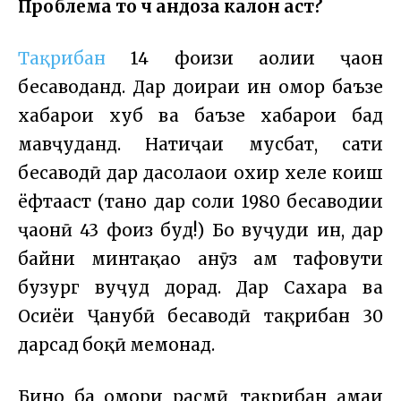
Проблема то чӣ андоза калон аст?
Тақрибан
14 фоизи аҳолии ҷаҳон
бесаводанд. Дар доираи ин омор баъзе
хабарҳои хуб ва баъзе хабарҳои бад
мавҷуданд. Натиҷаи мусбат, сатҳи
бесаводӣ дар даҳсолаҳои охир хеле коҳиш
ёфтааст (танҳо дар соли 1980 бесаводии
ҷаҳонӣ 43 фоиз буд!) Бо вуҷуди ин, дар
байни минтақаҳо ҳанӯз ҳам тафовути
бузург вуҷуд дорад. Дар Сахара ва
Осиёи Ҷанубӣ бесаводӣ тақрибан 30
дарсад боқӣ мемонад.
Бино ба омори расмӣ, тақрибан ҳамаи