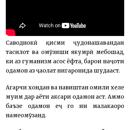
Саводнокӣ қисми ҷудонашавандаи
таҳсилот ва омӯзиши якумрӣ мебошад,
ки аз гуманизм асос ёфта, барои наҷоти
одамон аз ҷаҳолат нигаронида шудааст.
Агарчи хондан ва навиштан омили хеле
муҳим дар ҳаёти аксари одамон аст. Аммо
баъзе одамон ҳеҷ гоҳ ин малакаҳоро
намеомӯзанд.