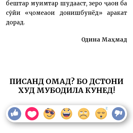
бештар муҳимтар шудааст, зеро ҷаҳон ба
сӯйи «ҷомеаҳои донишбунёд» ҳаракат
дорад.
Одина Маҳмад
ПИСАНД ОМАД? БО ДӮСТОНИ
ХУД МУБОДИЛА КУНЕД!