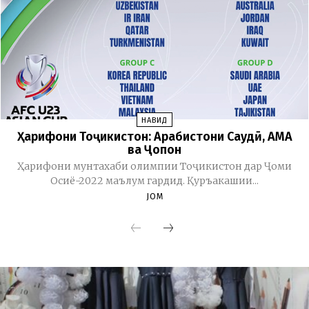
НАВИД
Ҳарифони Тоҷикистон: Арабистони Саудӣ, АМА
ва Ҷопон
Ҳарифони мунтахаби олимпии Тоҷикистон дар Ҷоми
Осиё-2022 маълум гардид. Қуръакашии...
JOM