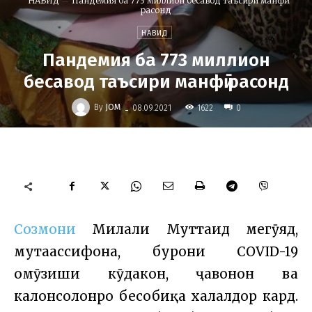
НАВИД
Пандемия ба 773 миллион бесавод таъсири манфӣ
расонд
НАВИД
Пандемия ба 773 миллион
бесавод таъсири манфӣ расонд
-
By
JOM
1622
08.09.2021
0
Cозмони
Милали Муттаҳид мегӯяд,
мутаассифона, буҳрони COVID-19
омӯзиши кӯдакон, ҷавонон ва
калонсолонро бесобиқа халалдор кард.