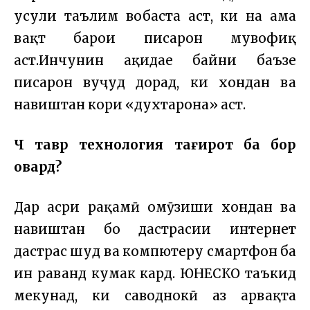
усули таълим вобаста аст, ки на ҳама
вақт барои писарон мувофиқ
аст.Инчунин ақидае байни баъзе
писарон вуҷуд дорад, ки хондан ва
навиштан кори «духтарона» аст.
Чӣ тавр технология тағир
от ба бор
овар
д?
Дар асри рақамӣ омӯзиши хондан ва
навиштан бо дастрасии интернет
дастрас шуд ва компютеру смартфон ба
ин раванд кумак кард. ЮНЕСКО таъкид
мекунад, ки саводнокӣ аз ҳарвақта