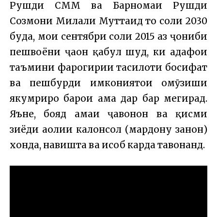
Рушди СММ ва Барномаи Рушди
Созмони
Милали Муттаҳид то соли 2030
буда, моҳи сентябри соли 2015 аз ҷониби
пешвоёни ҷаҳон қабул шуд, ки ҳадафҳои
таъмини фарогирии таҳсилоти босифат
ва пешбурди имкониятҳои омӯзиши
якумриро барои ҳама дар бар мегирад.
Яъне, бояд ҳамаи ҷавонон ва қисми
зиёди аҳолии калонсол (мардону занон)
хонда, навишта ва ҳисоб карда тавонанд.