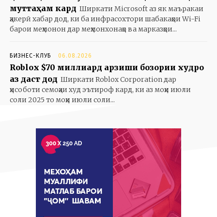
муттаҳам кард
Ширкати Microsoft аз як маъракаи
ҳакерӣ хабар дод, ки ба инфрасохтори шабакаҳои Wi-Fi
барои меҳмонон дар меҳмонхонаҳо ва марказҳои...
БИЗНЕС-КЛУБ
06.08.2026
Roblox $70 миллиард арзиши бозории худро
аз даст дод
Ширкати Roblox Corporation дар
ҳисоботи семоҳаи худ эътироф кард, ки аз моҳи июли
соли 2025 то моҳи июли соли...