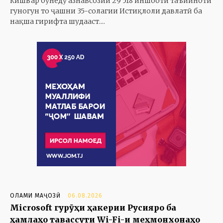
кишвар бунёду азнавсозии 29 518 иншооти таъйиноти
гуногун то ҷашни 35-солагии Истиқлоли давлатӣ ба
нақша гирифта шудааст....
ОЛАМИ МАҶОЗӢ
06.08.2026
Microsoft гурӯҳи ҳакерии Русияро ба
ҳамлаҳо тавассути Wi-Fi-и меҳмонхонаҳо