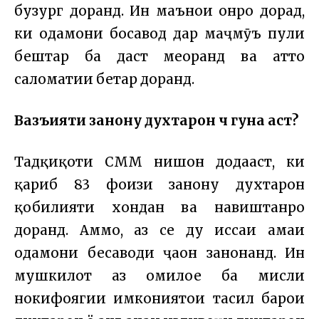
бузург доранд. Ин маънои онро дорад,
ки одамони босавод дар маҷмӯъ пули
бештар ба даст меоранд ва ҳатто
саломатии беҳтар доранд.
Вазъияти занону духтарон чӣ гуна аст?
Тадқиқоти СММ нишон додааст, ки
қариб 83 фоизи занону духтарон
қобилияти хондан ва навиштанро
доранд. Аммо, аз се ду ҳиссаи ҳамаи
одамони бесаводи ҷаҳон занонанд. Ин
мушкилот аз омилҳое ба мисли
нокифоягии имкониятҳои таҳсил барои