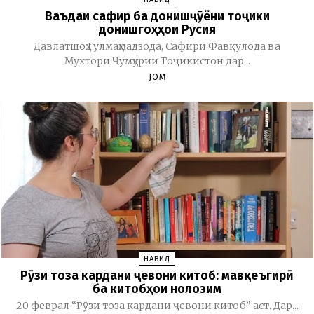
Ваъдаи сафир ба донишҷӯёни тоҷики
донишгоҳҳои Русия
Давлатшоҳ Гулмаҳмадзода, Сафири Фавқулода ва
Мухтори Ҷумҳурии Тоҷикистон дар...
JOM
НАВИД
Рӯзи тоза кардани ҷевони китоб: мавқеъгирӣ
ба китобҳои нолозим
20 феврал “Рӯзи тоза кардани ҷевони китоб” аст. Дар...