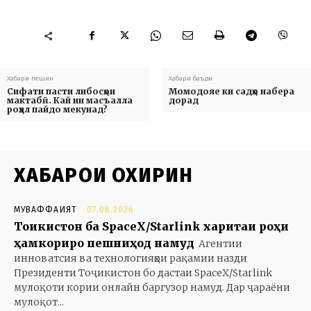
Хабари пешин
Хабари баъди
Сифати пасти либосҳои
Момодояе ки садҳо набера
мактабӣ. Кай ин масъалла
дорад
роҳҳал пайдо мекунад?
ХАБАРҲОИ ОХИРИН
МУВАФФАҚИЯТ
07.08.2026
Тоҷикистон ба SpaceX/Starlink харитаи роҳи
ҳамкориро пешниҳод намуд
Агентии
инноватсия ва технологияҳои рақамии назди
Президенти Тоҷикистон бо дастаи SpaceX/Starlink
мулоқоти кории онлайн баргузор намуд. Дар ҷараёни
мулоқот...