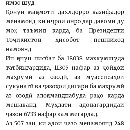
имзо шуд.
Қонун мақомоти дахлдорро вазифадор
менамояд, ки иҷрои онро дар давоми ду
моҳ таъмин карда, ба Президенти
Тоҷикистон ҳисобот пешниҳод
намоянд.
Ин қонун нисбат ба 18038 маҳкумшуда
татбиқ гардида, 11305 нафар аз ҷойҳои
маҳрумӣ аз озодӣ, аз муассисаҳои
сукунатӣ ва ҷазоҳои дигари ба маҳрумӣ
аз озодӣ алоқаманднабуда раҳо карда
мешаванд.
Муҳлати адонагардидаи
ҷазои 6733 нафар кам мегардад.
Аз 507 зан, ки адои ҷазо менамоянд 248