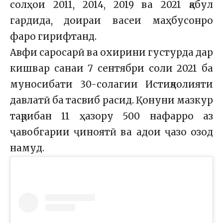
солҳои 2011, 2014, 2019 ва 2021 қабул
гардида, доираи васеи маҳбусонро
фаро гирифтанд.
Авфи саросарӣ ва охирини густурда дар
кишвар санаи 7 сентябри соли 2021 ба
муносибати 30-солагии Истиқлолияти
давлатӣ ба тасвиб расид. Қонуни мазкур
тақрибан 11 ҳазору 500 нафарро аз
ҷавобгарии ҷиноятӣ ва адои ҷазо озод
намуд.