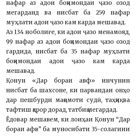
нафар аз адои боқимондаи ҷазо озод
мегарданд ва нисбат ба 259 нафар
муҳлати адои ҷазо кам карда мешавад.
Аз 134 ноболиғе, ки адои ҷазо менамояд,
99 нафар аз адои боқимондаи ҷазо озод
гардида, нисбат ба 35 нафар муҳлати
боқимондаи адои ҷазо кам карда
мешавад.
Қонун «Дар бораи авф» инчунин
нисбат ба шахсоне, ки парвандаи онҳо
дар пешбурди мақомоти судӣ, таҳқиқ ва
тафтиш қарор дорад, татбиқ мегардад.
Ёдовар мешавем, ки лоиҳаи Қонун “Дар
бораи афв” ба муносибати 35-солагиии