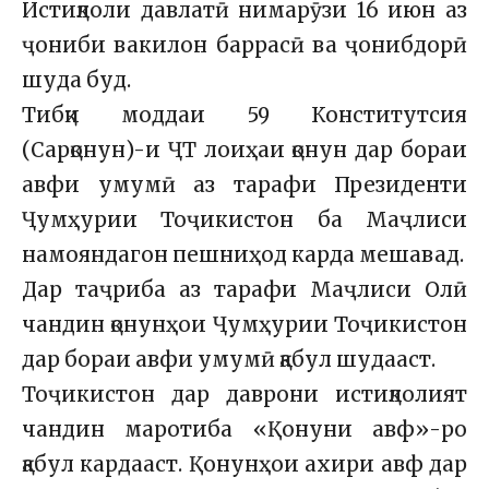
Истиқлоли давлатӣ нимарӯзи 16 июн аз
ҷониби вакилон баррасӣ ва ҷонибдорӣ
шуда буд.
Тибқи моддаи 59 Конститутсия
(Сарқонун)-и ҶТ лоиҳаи қонун дар бораи
авфи умумӣ аз тарафи Президенти
Ҷумҳурии Тоҷикистон ба Маҷлиси
намояндагон пешниҳод карда мешавад.
Дар таҷриба аз тарафи Маҷлиси Олӣ
чандин қонунҳои Ҷумҳурии Тоҷикистон
дар бораи авфи умумӣ қабул шудааст.
Тоҷикистон дар даврони истиқлолият
чандин маротиба «Қонуни авф»-ро
қабул кардааст. Қонунҳои ахири авф дар