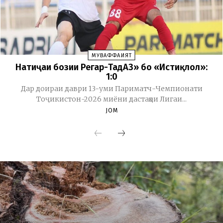
МУВАФФАҚИЯТ
Натиҷаи бозии Регар-ТадАЗ» бо «Истиқлол»:
1:0
Дар доираи даври 13-уми Париматч-Чемпионати
Тоҷикистон-2026 миёни дастаҳои Лигаи...
JOM