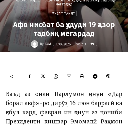
МУВАФФАҚИЯТ
Афв нисбат ба ҳудуди 19 ҳазор тадбиқ
мегардад
МУВАФФАҚИЯТ
Афв нисбат ба ҳудуди 19 ҳазор
тадбиқ мегардад
-
By
JOM
213
17.06.2026
0
Баъд аз онки Парлумон қонун «Дар
бораи авф»-ро дирӯз, 16 июн баррасӣ ва
қабул кард, фавран ин қонун аз ҷониби
Президенти кишвар Эмомалӣ Раҳмон