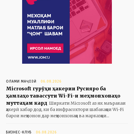
ОЛАМИ МАҶОЗӢ
06.08.2026
Microsoft гурӯҳи ҳакерии Русияро ба
ҳамлаҳо тавассути Wi-Fi-и меҳмонхонаҳо
муттаҳам кард
Ширкати Microsoft аз як маъракаи
ҳакерӣ хабар дод, ки ба инфрасохтори шабакаҳои Wi-Fi
барои меҳмонон дар меҳмонхонаҳо ва марказҳои...
БИЗНЕС-КЛУБ
06.08.2026