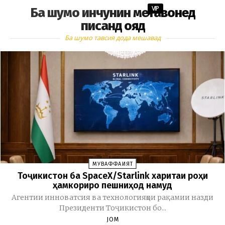
VIP
Ба шумо инчунин метавонед
писанд ояд
Ба шумо тавсия дода мешавад
МУВАФФАҚИЯТ
Тоҷикистон ба SpaceX/Starlink харитаи роҳи
ҳамкориро пешниҳод намуд
Агентии инноватсия ва технологияҳои рақамии назди
Президенти Тоҷикистон бо...
JOM