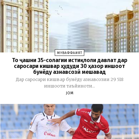
МУВАФФАҚИЯТ
То ҷашни 35-солагии истиқлоли давлат дар
саросари кишвар ҳудуди 30 ҳазор иншоот
бунёду азнавсозӣ мешавад
Дар саросари кишвар бунёду азнавсозии 29 518
иншооти таъйиноти...
JOM