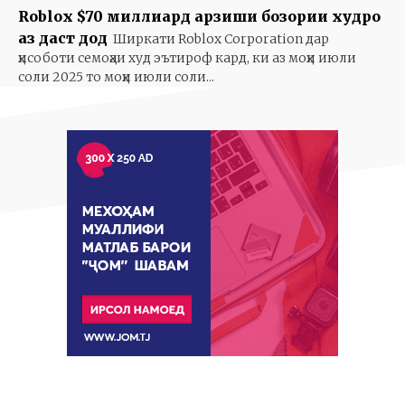
Roblox $70 миллиард арзиши бозории худро
аз даст дод
Ширкати Roblox Corporation дар
ҳисоботи семоҳаи худ эътироф кард, ки аз моҳи июли
соли 2025 то моҳи июли соли...