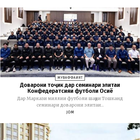
МУВАФФАҚИЯТ
Доварони тоҷик дар семинари элитаи
Конфедератсияи футболи Осиё
Дар Маркази миллии футболи шаҳри Тошканд
семинари доварони элитаи...
JOM