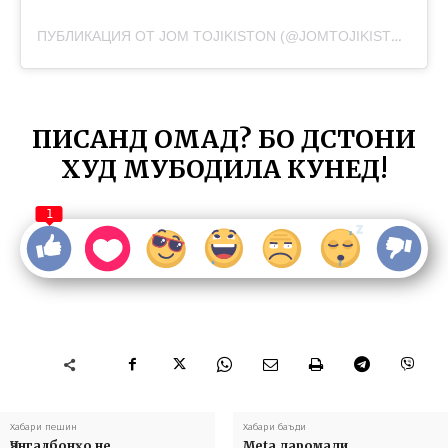
ПУБЛИКАЦИЯ ОТ JOM TOJIKISTON (@JOMTOJIKISTON)
ПИСАНД ОМАД? БО ДӮСТОНИ
ХУД МУБОДИЛА КУНЕД!
1
Хабари пешин
Хабари баъди
Ҷангалбонҳо не,
Meta даромади