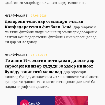
Qualcomm Snapdragon X2 оғоз кард. Вазни ин...
МУВАФФАҚИЯТ
07.08.2026
Доварони тоҷик дар семинари элитаи
Конфедератсияи футболи Осиё
Дар Маркази
миллии футболи шаҳри Тошканд семинари доварони
элитаи Конфедератсияи футболи Осиё ҷараён дорад,
ки дар он 92 довар...
МУВАФФАҚИЯТ
06.08.2026
То ҷашни 35-солагии истиқлоли давлат дар
саросари кишвар ҳудуди 30 ҳазор иншоот
бунёду азнавсозӣ мешавад
Дар саросари
кишвар бунёду азнавсозии 29 518 иншооти таъйиноти
гуногун то ҷашни 35-солагии Истиқлоли давлатӣ ба
нақша гирифта шудааст....