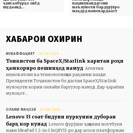
ҷангалбурҳо зиёд
паҳнкунандагони
шудаанд…
маълумоти бардурӯғро
маҳдуд намекардааст
ХАБАРҲОИ ОХИРИН
МУВАФФАҚИЯТ
07.08.2026
Тоҷикистон ба SpaceX/Starlink харитаи роҳи
ҳамкориро пешниҳод намуд
Агентии
инноватсия ва технологияҳои рақамии назди
Президенти Тоҷикистон бо дастаи SpaceX/Starlink
мулоқоти кории онлайн баргузор намуд. Дар ҷараёни
мулоқот...
ОЛАМИ МАҶОЗӢ
07.08.2026
Lenovo 33 соат бидуни пуркунии дубораи
барқ кор кунад
Lenovo фурӯши ҷаҳонии ноутбуки
нави IdeaPad 5 2-in-1 14Q8Y11-ро дар асоси платформаи