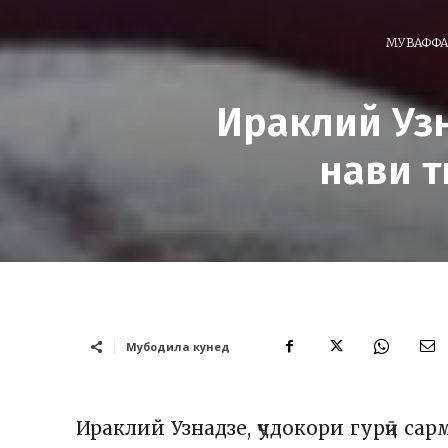
МУВАФФА
Ираклий Уз
нави т
Мубодила кунед
Ираклий Узнадзе, ҷудокори гурҷӣ с