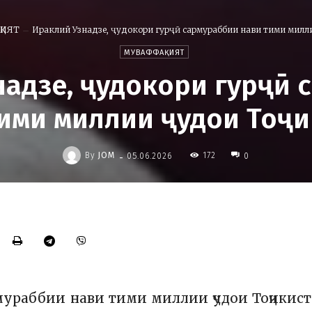
ҚИЯТ
Ираклий Узнадзе, ҷудокори гурҷӣ сармураббии нави тими милли
МУВАФФАҚИЯТ
надзе, ҷудокори гурҷӣ 
ими миллии ҷудои Тоҷ
-
By
JOM
172
05.06.2026
0
армураббии нави тими миллии ҷудои Тоҷикис