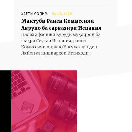
ҲАЁТИ СОЛИМ
04.08.2026
Мактуби Раиси Комиссияи
Аврупо ба сарвазири Испания
Пас аз афзоиши вуруди муҳоҷирон ба
шаҳри Сеутаи Испания, раиси
Комиссияи Аврупо Урсула фон дер
Ляйен аз кишварҳои Иттиҳоди...