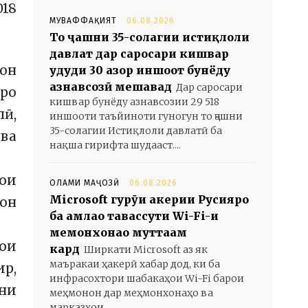
018
МУВАФФАҚИЯТ
06.08.2026
То ҷашни 35-солагии истиқлоли
давлат дар саросари кишвар
ҳон
ҳудуди 30 ҳазор иншоот бунёду
азнавсозӣ мешавад
Дар саросари
яро
кишвар бунёду азнавсозии 29 518
ӣ,
иншооти таъйиноти гуногун то ҷашни
35-солагии Истиқлоли давлатӣ ба
 ва
нақша гирифта шудааст....
дои
ОЛАМИ МАҶОЗӢ
06.08.2026
Microsoft гурӯҳи ҳакерии Русияро
тон
ба ҳамлаҳо тавассути Wi-Fi-и
меҳмонхонаҳо муттаҳам
дои
кард
Ширкати Microsoft аз як
маъракаи ҳакерӣ хабар дод, ки ба
ир,
инфрасохтори шабакаҳои Wi-Fi барои
ани
меҳмонон дар меҳмонхонаҳо ва
марказҳои...