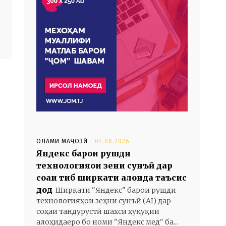
ОЛАМИ МАҶОЗӢ
04.08.2026
Яндекс барои рушди
технологияҳои зеҳни сунъӣ дар
соҳаи тиб ширкати алоҳида таъсис
дод
Ширкати "Яндекс" барои рушди
технологияҳои зеҳни сунъӣ (AI) дар
соҳаи тандурустӣ шахси ҳуқуқии
алоҳидаеро бо номи "Яндекс мед" ба...