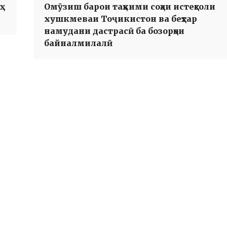
Омӯзиш барои таҳкими соҳаи истеҳсоли
хушкмеваи Тоҷикистон ва беҳтар
намудани дастрасӣ ба бозорҳои
байналмилалӣ