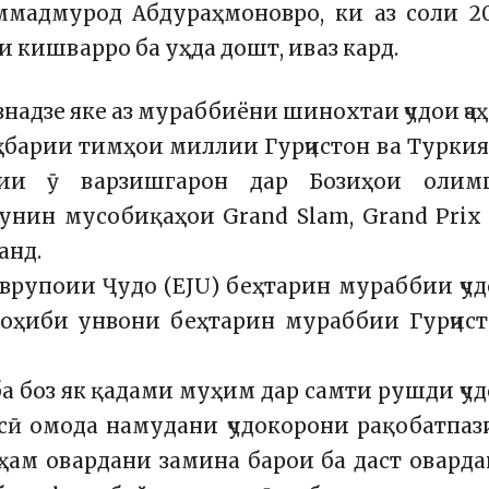
мадмурод Абдураҳмоновро, ки аз соли 2
 кишварро ба уҳда дошт, иваз кард.
надзе яке аз мураббиёни шинохтаи ҷудои ҷа
ҳбарии тимҳои миллии Гурҷистон ва Турки
рии ӯ варзишгарон дар Бозиҳои олимп
унин мусобиқаҳои Grand Slam, Grand Prix
анд.
Аврупоии Ҷудо (EJU) беҳтарин мураббии ҷу
оҳиби унвони беҳтарин мураббии Гурҷис
а боз як қадами муҳим дар самти рушди ҷу
осӣ омода намудани ҷудокорони рақобатпаз
ҳам овардани замина барои ба даст овард