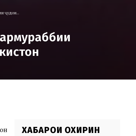
и ҷудои...
сармураббии
икистон
ХАБАРҲОИ ОХИРИН
тон