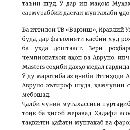
таъин шуд.
Ӯ дар ин мақом Муҳам
сармураббии дастаи мунтахаби ҷудои
Ба иттилои ТВ «Варзиш», Ираклий Уз
буда, дар фаъолияти касбии худ ро
ба уҳда доштааст. Зери роҳба
чемпионатҳои ҷаҳон ва Аврупо, инч
Masters соҳиби даҳҳо медал гардида
Ӯ ду маротиба аз ҷониби Иттиҳоди 
Аврупо эътироф шуда, ҳамчунин с
мебошад.
Ҷалби чунин мутахассиси пуртаҷриб
тоҷик ба ҳисоб меравад. Ҳадафи ас
тақвияти ҳайати мунтахаб ва фаро