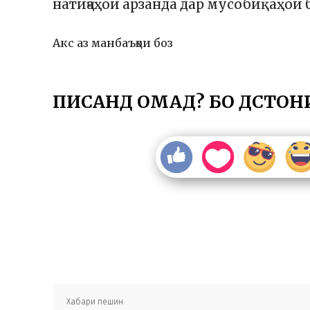
натиҷаҳои арзанда дар мусобиқаҳо
Акс аз манбаъҳои боз
ПИСАНД ОМАД? БО ДӮСТОН
Хабари пешин