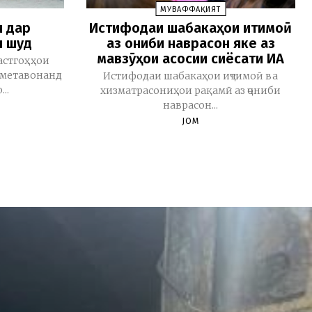
МУВАФФАҚИЯТ
н дар
Истифодаи шабакаҳои иҷтимоӣ
л шуд
аз ҷониби наврасон яке аз
мавзӯҳои асосии сиёсати ИА
астгоҳҳои
н метавонанд
Истифодаи шабакаҳои иҷтимоӣ ва
..
хизматрасониҳои рақамӣ аз ҷониби
наврасон...
JOM