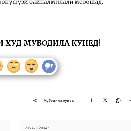
и бонуфузи байналмилалӣ мебошад.
И ХУД МУБОДИЛА КУНЕД!
Мубодила кунед
Хабари баъди