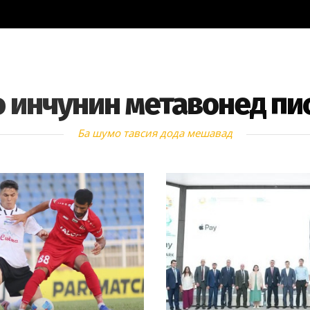
 инчунин метавонед пи
Ба шумо тавсия дода мешавад