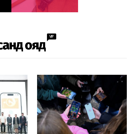
VIP
санд ояд