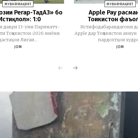
МУВАФФАҚИЯТ
МУВАФФАҚИЯТ
бозии Регар-ТадАЗ» бо
Apple Pay расма
Истиқлол»: 1:0
Тоҷикистон фаъо
и даври 13-уми Париматч-
Истифодабарандагони д
и Тоҷикистон-2026 миёни
Apple дар Тоҷикистон акну
дастаҳои Лигаи...
пардохтҳои худро.
JOM
JOM