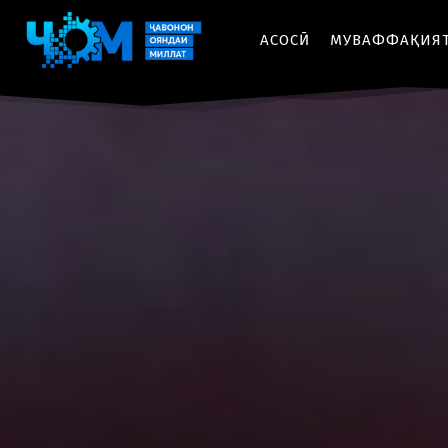
АСОСӢ
МУВАФФАҚИЯ