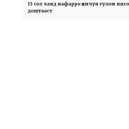
13 cол чанд нафарро ҳамчун ғулом нигоҳ
доштааст