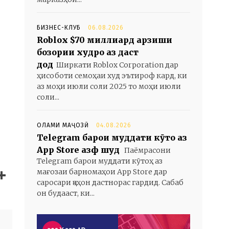
БИЗНЕС-КЛУБ
06.08.2026
Roblox $70 миллиард арзиши
бозории худро аз даст
дод
Ширкати Roblox Corporation дар
ҳисоботи семоҳаи худ эътироф кард, ки
аз моҳи июли соли 2025 то моҳи июли
соли...
ОЛАМИ МАҶОЗӢ
04.08.2026
Telegram барои муддати кӯтоҳ аз
App Store ҳазф шуд
Паёмрасони
Telegram барои муддати кӯтоҳ аз
мағозаи барномаҳои App Store дар
саросари ҷаҳон дастнорас гардид. Сабаб
он будааст, ки...