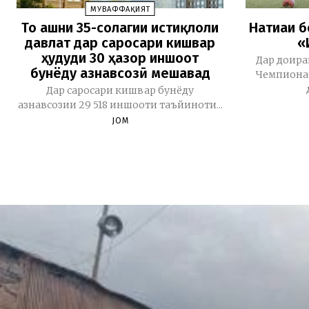
МУВАФФАҚИЯТ
То ҷашни 35-солагии истиқлоли
Натиҷаи 
давлат дар саросари кишвар
«
ҳудуди 30 ҳазор иншоот
Дар доира
бунёду азнавсозӣ мешавад
Чемпионат
Дар саросари кишвар бунёду
азнавсозии 29 518 иншооти таъйиноти...
JOM