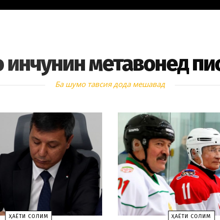
 инчунин метавонед пи
Ба шумо тавсия дода мешавад
ҲАЁТИ СОЛИМ
ҲАЁТИ СОЛИМ