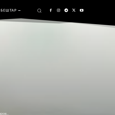
БЕШТАР
рои...