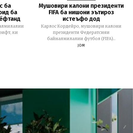
с ба
Мушовири калони президенти
оид ба
FIFA ба нишони эътироз
аёфтанд
истеъфо дод
алмилалии
Карлос Кордейро, мушовири калони
рифт, ки
президенти Федератсияи
байналмилалии футбол (FIFA)...
JOM