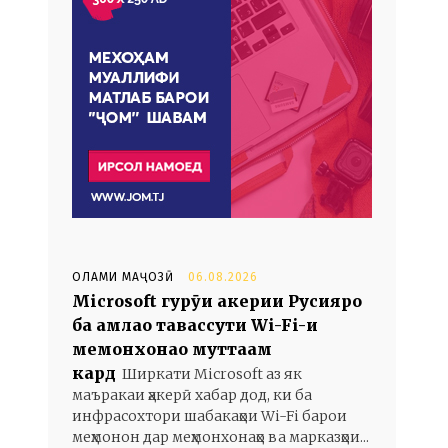
ОЛАМИ МАҶОЗӢ
06.08.2026
Microsoft гурӯҳи ҳакерии Русияро
ба ҳамлаҳо тавассути Wi-Fi-и
меҳмонхонаҳо муттаҳам
кард
Ширкати Microsoft аз як
маъракаи ҳакерӣ хабар дод, ки ба
инфрасохтори шабакаҳои Wi-Fi барои
меҳмонон дар меҳмонхонаҳо ва марказҳои...