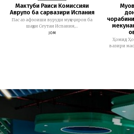
Мактуби Раиси Комиссияи
Муов
Аврупо ба сарвазири Испания
дон
чорабини
Пас аз афзоиши вуруди муҳоҷирон ба
мекуна
шаҳри Сеутаи Испания,...
о
JOM
Ҳомид Ҳо
вазири мао