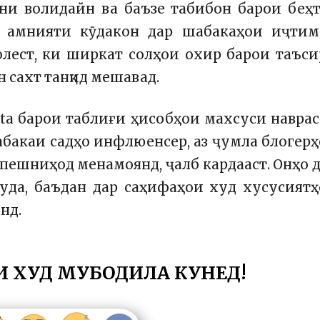
ни волидайн ва баъзе табибон барои беҳ
и амнияти кӯдакон дар шабакаҳои иҷтим
олест, ки ширкат солҳои охир барои таъс
сахт танқид мешавад.
ta барои таблиғи ҳисобҳои махсуси навра
абакаи садҳо инфлюенсер, аз ҷумла блогер
пешниҳод менамоянд, ҷалб кардааст. Онҳо 
да, баъдан дар саҳифаҳои худ хусусият
нд.
И ХУД МУБОДИЛА КУНЕД!