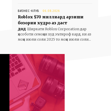
БИЗНЕС-КЛУБ
06.08.2026
Roblox $70 миллиард арзиши
бозории худро аз даст
дод
Ширкати Roblox Corporation дар
ҳисоботи семоҳаи худ эътироф кард, ки аз
моҳи июли соли 2025 то моҳи июли соли...