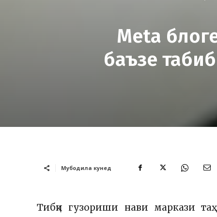
Meta блог
баъзе табиб
Мубодила кунед
Тибқи гузориши нави маркази таҳқ