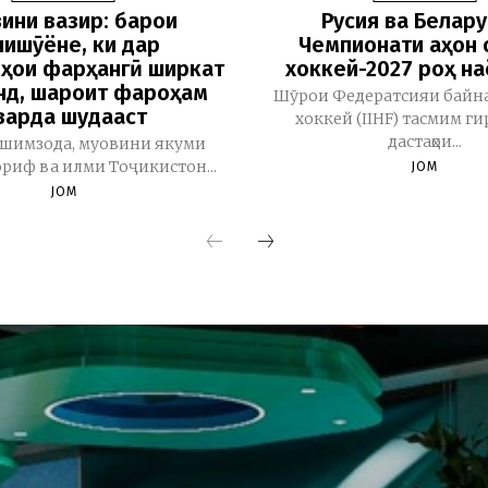
ини вазир: барои
Русия ва Белару
ишҷӯёне, ки дар
Чемпионати ҷаҳон 
ҳои фарҳангӣ ширкат
хоккей-2027 роҳ н
нд, шароит фароҳам
Шӯрои Федератсияи байн
варда шудааст
хоккей (IIHF) тасмим ги
дастаҳои...
шимзода, муовини якуми
риф ва илми Тоҷикистон...
JOM
JOM