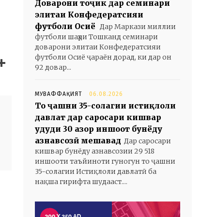
Доварони тоҷик дар семинари
элитаи Конфедератсияи
футболи Осиё
Дар Маркази миллии
футболи шаҳри Тошканд семинари
доварони элитаи Конфедератсияи
футболи Осиё ҷараён дорад, ки дар он
92 довар...
МУВАФФАҚИЯТ
06.08.2026
То ҷашни 35-солагии истиқлоли
давлат дар саросари кишвар
ҳудуди 30 ҳазор иншоот бунёду
азнавсозӣ мешавад
Дар саросари
кишвар бунёду азнавсозии 29 518
иншооти таъйиноти гуногун то ҷашни
35-солагии Истиқлоли давлатӣ ба
нақша гирифта шудааст....