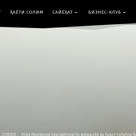
Т
ҲАЁТИ СОЛИМ
CАЙЁҲАТ
БИЗНЕС-КЛУБ
И СОЛИМ
Meta блогерони таъсиргузор ба волидайн ва баъзе табибон ба