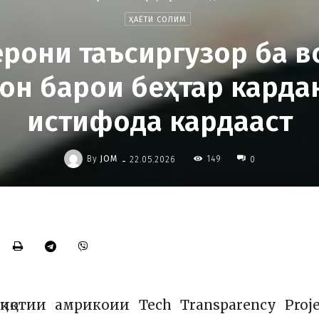
ҲАЁТИ СОЛИМ
ерони таъсиргузор ба в
он барои беҳтар карда
истифода кардааст
-
By
JOM
149
22.05.2026
0
иқотии амрикоии Tech Transparency Proje