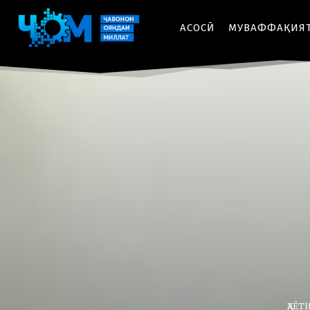
АСОСӢ
МУВАФФАҚИЯ
ҲАЁТ