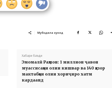
Мубодила кунед
Хабари баъди
Эмомалӣ Раҳмон: 1 миллион ҷавон
муассисаҳои олии кишвар ва 140 ҳазор
мактабҳои олии хориҷиро хатм
кардаанд