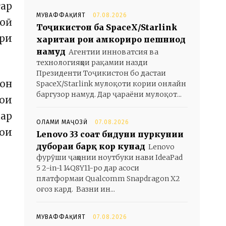
тар
МУВАФФАҚИЯТ
07.08.2026
оӣ
Тоҷикистон ба SpaceX/Starlink
ири
харитаи роҳи ҳамкориро пешниҳод
намуд
Агентии инноватсия ва
технологияҳои рақамии назди
Президенти Тоҷикистон бо дастаи
сон
SpaceX/Starlink мулоқоти кории онлайн
баргузор намуд. Дар ҷараёни мулоқот...
ҳои
дар
ОЛАМИ МАҶОЗӢ
07.08.2026
ҳои
Lenovo 33 соат бидуни пуркунии
дубораи барқ кор кунад
Lenovo
фурӯши ҷаҳонии ноутбуки нави IdeaPad
5 2-in-1 14Q8Y11-ро дар асоси
платформаи Qualcomm Snapdragon X2
оғоз кард. Вазни ин...
МУВАФФАҚИЯТ
07.08.2026