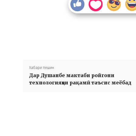
Хабари пешин
Дар Душанбе мактаби ройгони
технологияҳои рақамӣ таъсис меёбад