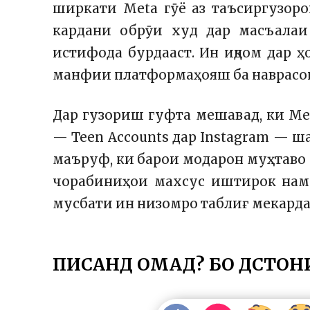
ширкати Meta гӯё аз таъсиргузоро
кардани обрӯи худ дар масъала
истифода бурдааст. Ин иқдом дар ҳ
манфии платформаҳояш ба наврасон 
Дар гузориш гуфта мешавад, ки Me
— Teen Accounts дар Instagram — ш
маъруф, ки барои модарон муҳтаво 
чорабиниҳои махсус иштирок наму
мусбати ин низомро таблиғ мекарда
ПИСАНД ОМАД? БО ДӮСТОН