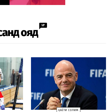
VIP
санд ояд
ҲАЁТИ СОЛИМ