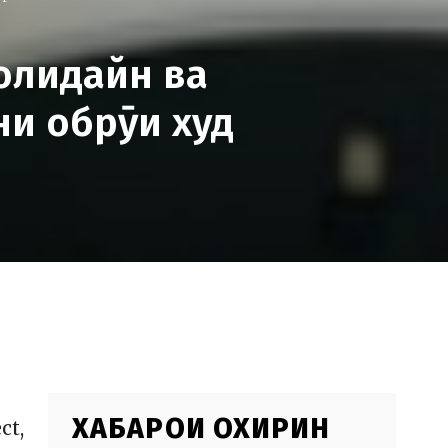
олидайн ва
ни обрӯи худ
ХАБАРҲОИ ОХИРИН
ct,