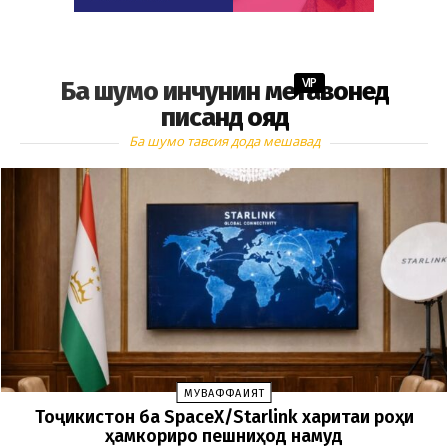
VIP
Ба шумо инчунин метавонед
писанд ояд
Ба шумо тавсия дода мешавад
МУВАФФАҚИЯТ
Тоҷикистон ба SpaceX/Starlink харитаи роҳи
ҳамкориро пешниҳод намуд