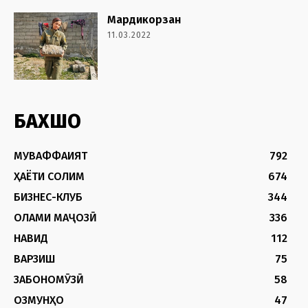
Мардикорзан
11.03.2022
БАХШҲО
МУВАФФАҚИЯТ
792
ҲАЁТИ СОЛИМ
674
БИЗНЕС-КЛУБ
344
ОЛАМИ МАҶОЗӢ
336
НАВИД
112
ВАРЗИШ
75
ЗАБОНОМӮЗӢ
58
ОЗМУНҲО
47