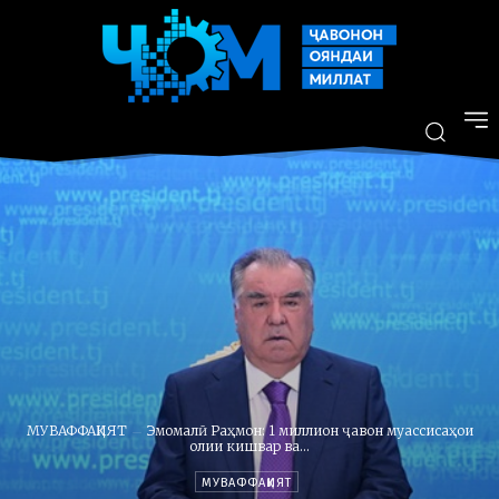
МУВАФФАҚИЯТ
Эмомалӣ Раҳмон: 1 миллион ҷавон муассисаҳои
олии кишвар ва...
МУВАФФАҚИЯТ