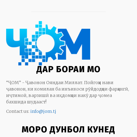
ДАР БОРАИ МО
“ҶОМ” - Ҷавонон Ояндаи Миллат. Пойгоҳи нави
ҷавонон, ки комилан ба инъикоси рӯйдодҳои фарҳангӣ,
иҷтимоӣ, варзишӣ ва иқдомҳои накӯ дар ҷомеа
бахшида шудааст!
Contact us:
info@jom.tj
МОРО ДУНБОЛ КУНЕД