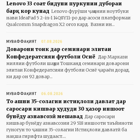
Lenovo 33 соат бидуни пуркунии дубораи
барқ кор кунад
Lenovo фурӯши ҷаҳонии ноутбуки
нави IdeaPad 5 2-in-1 14Q8Y11-ро дар асоси платформаи
Qualcomm Snapdragon X2 оғоз кард. Вазни ин...
МУВАФФАҚИЯТ
07.08.2026
Доварони тоҷик дар семинари элитаи
Конфедератсияи футболи Осиё
Дар Маркази
миллии футболи шаҳри Тошканд семинари доварони
элитаи Конфедератсияи футболи Осиё ҷараён дорад,
ки дар он 92 довар...
МУВАФФАҚИЯТ
06.08.2026
То ҷашни 35-солагии истиқлоли давлат дар
саросари кишвар ҳудуди 30 ҳазор иншоот
бунёду азнавсозӣ мешавад
Дар саросари
кишвар бунёду азнавсозии 29 518 иншооти таъйиноти
гуногун то ҷашни 35-солагии Истиқлоли давлатӣ ба
нақша гирифта шудааст....