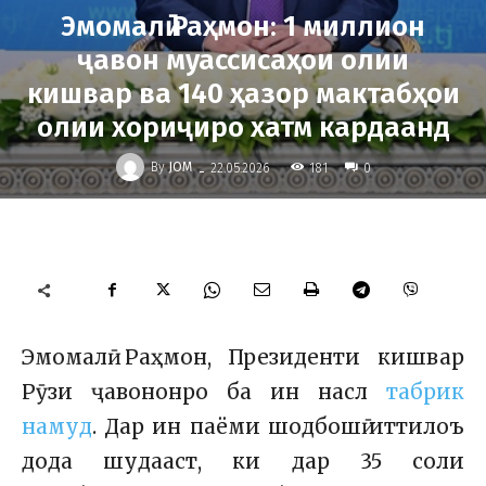
Эмомалӣ Раҳмон: 1 миллион
ҷавон муассисаҳои олии
кишвар ва 140 ҳазор мактабҳои
олии хориҷиро хатм кардаанд
-
By
JOM
181
22.05.2026
0
Эмомалӣ Раҳмон, Президенти кишвар
Рӯзи ҷавононро ба ин насл
табрик
намуд
. Дар ин паёми шодбошӣ иттилоъ
дода шудааст, ки дар 35 соли