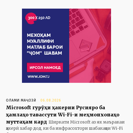
ОЛАМИ МАҶОЗӢ
06.08.2026
Microsoft гурӯҳи ҳакерии Русияро ба
ҳамлаҳо тавассути Wi-Fi-и меҳмонхонаҳо
муттаҳам кард
Ширкати Microsoft аз як маъракаи
ҳакерӣ хабар дод, ки ба инфрасохтори шабакаҳои Wi-Fi