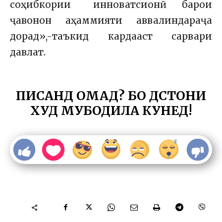
соҳибкории инноватсионӣ барои
ҷавонон аҳаммияти аввалиндараҷа
дорад»,-таъкид кардааст сарвари
давлат.
ПИСАНД ОМАД? БО ДӮСТОНИ
ХУД МУБОДИЛА КУНЕД!