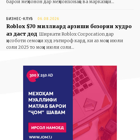
барои меҳмонон дар меҳмонхонаҳо ва марказҳои...
БИЗНЕС-КЛУБ
06.08.2026
Roblox $70 миллиард арзиши бозории худро
аз даст дод
Ширкати Roblox Corporation дар
ҳисоботи семоҳаи худ эътироф кард, ки аз моҳи июли
соли 2025 то моҳи июли соли...