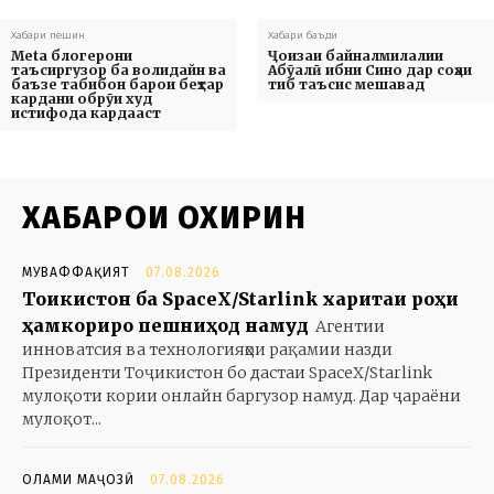
Хабари пешин
Хабари баъди
Meta блогерони
Ҷоизаи байналмилалии
таъсиргузор ба волидайн ва
Абӯалӣ ибни Сино дар соҳаи
баъзе табибон барои беҳтар
тиб таъсис мешавад
кардани обрӯи худ
истифода кардааст
ХАБАРҲОИ ОХИРИН
МУВАФФАҚИЯТ
07.08.2026
Тоҷикистон ба SpaceX/Starlink харитаи роҳи
ҳамкориро пешниҳод намуд
Агентии
инноватсия ва технологияҳои рақамии назди
Президенти Тоҷикистон бо дастаи SpaceX/Starlink
мулоқоти кории онлайн баргузор намуд. Дар ҷараёни
мулоқот...
ОЛАМИ МАҶОЗӢ
07.08.2026