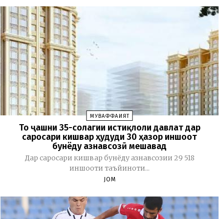
МУВАФФАҚИЯТ
То ҷашни 35-солагии истиқлоли давлат дар
саросари кишвар ҳудуди 30 ҳазор иншоот
бунёду азнавсозӣ мешавад
Дар саросари кишвар бунёду азнавсозии 29 518
иншооти таъйиноти...
JOM