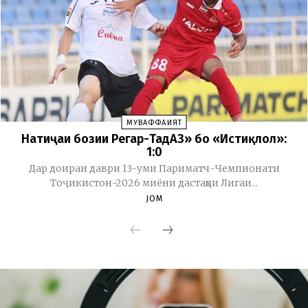
МУВАФФАҚИЯТ
Натиҷаи бозии Регар-ТадАЗ» бо «Истиқлол»:
1:0
Дар доираи даври 13-уми Париматч-Чемпионати
Тоҷикистон-2026 миёни дастаҳои Лигаи...
JOM