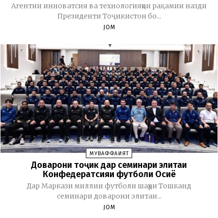
Агентии инноватсия ва технологияҳои рақамии назди
Президенти Тоҷикистон бо...
JOM
МУВАФФАҚИЯТ
Доварони тоҷик дар семинари элитаи
Конфедератсияи футболи Осиё
Дар Маркази миллии футболи шаҳри Тошканд
семинари доварони элитаи...
JOM