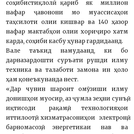
соҳибистиқлолӣ қариб як миллион
нафар ҷавонони мо муассисаҳои
таҳсилоти олии кишвар ва 140 ҳазор
нафар мактабҳои олии хориҷиро хатм
карда, соҳиби касбу ҳунар гардидаанд.
Вале таъкид намудаанд, ки бо
дарназардошти суръати рушди илму
техника ва талаботи замона ин ҳоло
ҳам қонеъкунанда нест.
«Дар чунин шароит омӯзиши илму
донишҳои муосир, аз ҷумла зеҳни сунъӣ,
иқтисоди рақамӣ, технологияҳои
иттилоотӣ, хизматрасониҳои электронӣ,
барномасозӣ, энергетикаи нав ва