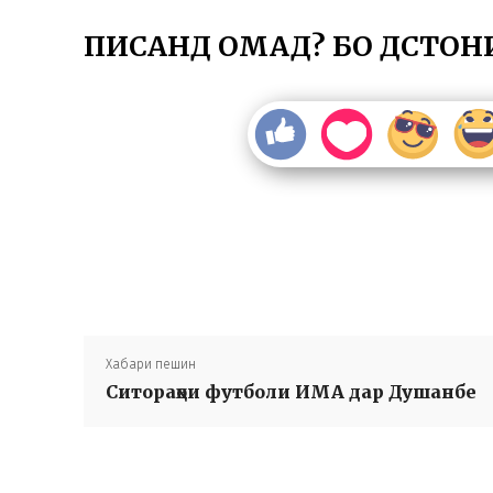
ПИСАНД ОМАД? БО ДӮСТОН
Хабари пешин
Ситораҳои футболи ИМА дар Душанбе