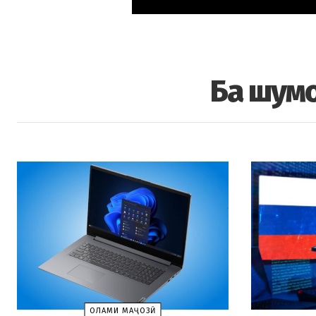
Ба шумо
ОЛАМИ МАҶОЗӢ