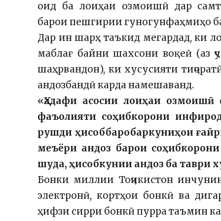
оид ба лоиҳаи озмоишӣ дар сам
барои пешгирии гуногунфаҳмиҳо ба
Дар ин шарҳ таъкид мегардад, ки 
маблағ байни шахсони воқеӣ (аз ҷ
шаҳрвандон), ки хусусияти тиҷорат
андозбандӣ карда намешаванд.
«Ҳадафи асосии лоиҳаи озмоишӣ
фаъолияти соҳибкорони инфирод
рушди ҳисоббаробаркуниҳои ғайр
меъёри андоз барои соҳибкорони
шуда, ҳисобкунии андоз ба таври х
Бонки миллии Тоҷикистон инчуни
электронӣ, кортҳои бонкӣ ва дига
ҳифзи сирри бонкӣ пурра таъмин ка