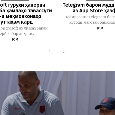
oft гурӯҳи ҳакерии
Telegram барои мудд
ба ҳамлаҳо тавассути
аз App Store ҳаз
i-и меҳмонхонаҳо
Паёмрасони Telegram бар
уттаҳам кард
кӯтоҳ аз мағозаи барномаҳ
Microsoft аз як маъракаи
JOM
керӣ хабар дод, ки...
JOM