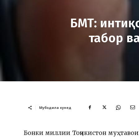
БМТ: интиқ
табор в
Мубодила кунед
Бонки миллии Тоҷикистон муҳтавои