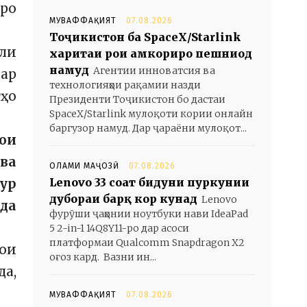
ро
МУВАФФАҚИЯТ
07.08.2026
Тоҷикистон ба SpaceX/Starlink
оли
харитаи роҳи ҳамкориро пешниҳод
намуд
Агентии инноватсия ва
гар
технологияҳои рақамии назди
тҳо
Президенти Тоҷикистон бо дастаи
SpaceX/Starlink мулоқоти кории онлайн
баргузор намуд. Дар ҷараёни мулоқот...
ои
ва
ОЛАМИ МАҶОЗӢ
07.08.2026
Lenovo 33 соат бидуни пуркунии
ур
дубораи барқ кор кунад
Lenovo
да
фурӯши ҷаҳонии ноутбуки нави IdeaPad
5 2-in-1 14Q8Y11-ро дар асоси
платформаи Qualcomm Snapdragon X2
ои
оғоз кард. Вазни ин...
да,
МУВАФФАҚИЯТ
07.08.2026