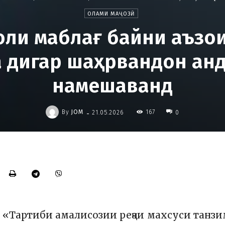
ОЛАМИ МАҶОЗӢ
оли маблағ байни аъзои
а дигар шаҳрвандон ан
намешаванд
-
By
JOM
167
21.05.2026
0
 «Тартиби амалисозии реҷаи махсуси танз