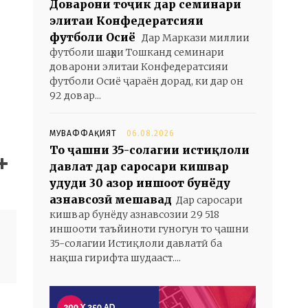
Доварони тоҷик дар семинари
элитаи Конфедератсияи
футболи Осиё
Дар Маркази миллии
футболи шаҳри Тошканд семинари
доварони элитаи Конфедератсияи
футболи Осиё ҷараён дорад, ки дар он
92 довар...
МУВАФФАҚИЯТ
06.08.2026
То ҷашни 35-солагии истиқлоли
давлат дар саросари кишвар
ҳудуди 30 ҳазор иншоот бунёду
азнавсозӣ мешавад
Дар саросари
кишвар бунёду азнавсозии 29 518
иншооти таъйиноти гуногун то ҷашни
35-солагии Истиқлоли давлатӣ ба
нақша гирифта шудааст....