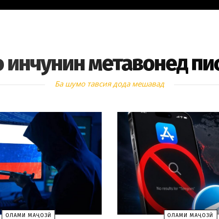
 инчунин метавонед пи
Ба шумо тавсия дода мешавад
ОЛАМИ МАҶОЗӢ
ОЛАМИ МАҶОЗӢ