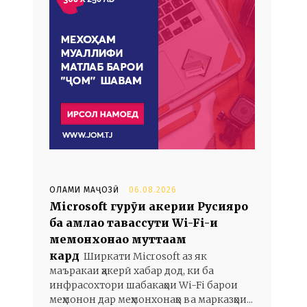
ОЛАМИ МАҶОЗӢ
06.08.2026
Microsoft гурӯҳи ҳакерии Русияро
ба ҳамлаҳо тавассути Wi-Fi-и
меҳмонхонаҳо муттаҳам
кард
Ширкати Microsoft аз як
маъракаи ҳакерӣ хабар дод, ки ба
инфрасохтори шабакаҳои Wi-Fi барои
меҳмонон дар меҳмонхонаҳо ва марказҳои...