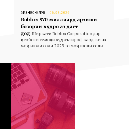
БИЗНЕС-КЛУБ
06.08.2026
Roblox $70 миллиард арзиши
бозории худро аз даст
дод
Ширкати Roblox Corporation дар
ҳисоботи семоҳаи худ эътироф кард, ки аз
моҳи июли соли 2025 то моҳи июли соли...