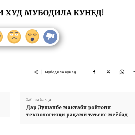
И ХУД МУБОДИЛА КУНЕД!
Мубодила кунед
Хабари баъди
Дар Душанбе мактаби ройгони
технологияҳои рақамӣ таъсис меёбад