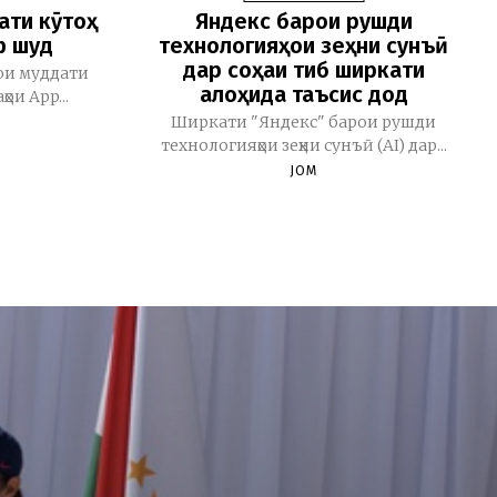
ати кӯтоҳ
Яндекс барои рушди
ф шуд
технологияҳои зеҳни сунъӣ
дар соҳаи тиб ширкати
ои муддати
алоҳида таъсис дод
ои App...
Ширкати "Яндекс" барои рушди
технологияҳои зеҳни сунъӣ (AI) дар...
JOM