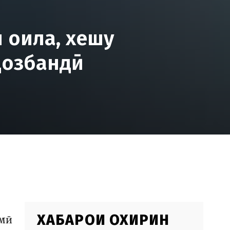
 оила, хешу
дозбандӣ
ХАБАРҲОИ ОХИРИН
имӣ