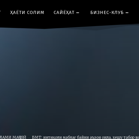
Т
ҲАЁТИ СОЛИМ
CАЙЁҲАТ
БИЗНЕС-КЛУБ
ЛАМИ МАҶОЗӢ
БМТ: интиқоли маблағ байни аъзои оила, хешу табор ва.