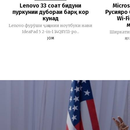
Lenovo 33 соат бидуни
Micros
пуркунии дубораи барқ кор
Русияро 
кунад
Wi-F
м
Lenovo фурӯши ҷаҳонии ноутбуки нави
IdeaPad 5 2-in-1 14Q8Y11-ро...
Ширкати 
ҳа
JOM