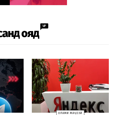
VIP
санд ояд
ОЛАМИ МАҶОЗӢ