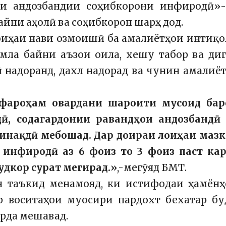
ти андозбандии соҳибкорони инфиродӣ»-
йни аҳолӣ ва соҳибкорон шарҳ дод.
лоиҳаи нави озмоишӣ ба амалиётҳои интиқ
умла байни аъзои оила, хешу табор ва ди
ӣ надоранд, дахл надорад ва чунин амалиё
 фароҳам овардани шароити мусоид бар
ӣ, содагардонии равандҳои андозбандӣ 
инақдӣ мебошад. Дар доираи лоиҳаи мазк
 инфиродӣ аз 6 фоиз то 3 фоиз паст кар
удкор сурат мегирад.»
,-мегӯяд БМТ.
н таъкид менамояд, ки истифодаи ҳамёнҳ
р воситаҳои муосири пардохт бехатар бу
рда мешавад.