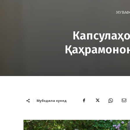
МУВАФ
Капсулаҳо
Қаҳрамонон
Мубодила кунед