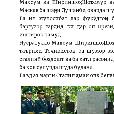
Махсум ва Шириншоҳ Шоҳтемур ва
Маскав ба шаҳри Душанбе, оварда шу
Ба ин муносибат дар фурӯдгоҳи
баргузор гардид, ки дар он През
иштирок намуд.
Нусратулло Махсум, Шириншоҳ Шоҳте
таърихи Тоҷикистон ба шумор мера
сталинӣ боздошт ва ба қатл расонида
ба хок супурда шуда буданд.
Баъд аз марги Сталин ҳамаи онҳо бегу