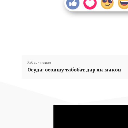
Хабари пешин
Осуда: осоишу табобат дар як макон