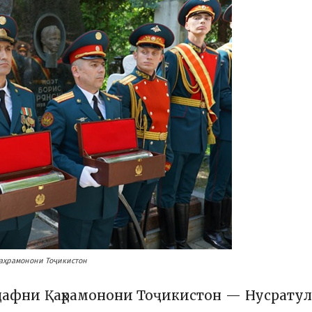
қаҳрамонони Тоҷикистон
и дафни Қаҳрамонони Тоҷикистон — Нусрату