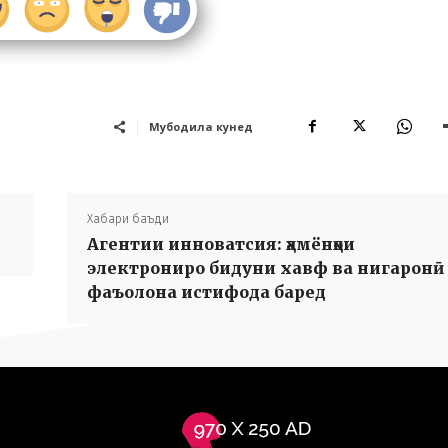
Мубодила кунед
Хабари баъди
Агентии инноватсия: ҳамёнҳои
электрониро бидуни хавф ва нигаронӣ
фаъолона истифода барeд