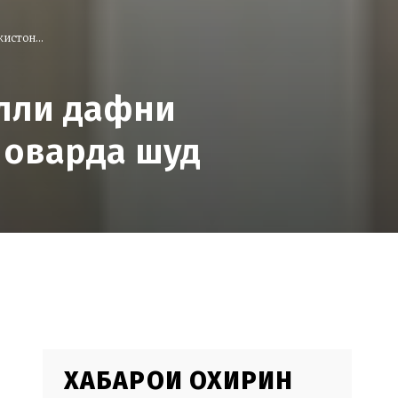
истон...
алли дафни
 оварда шуд
ХАБАРҲОИ ОХИРИН