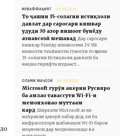
МУВАФФАҚИЯТ
06.08.2026
То ҷашни 35-солагии истиқлоли
давлат дар саросари кишвар
ҳудуди 30 ҳазор иншоот бунёду
азнавсозӣ мешавад
Дар саросари
кишвар бунёду азнавсозии 29 518
иншооти таъйиноти гуногун то ҷашни
35-солагии Истиқлоли давлатӣ ба
нақша гирифта шудааст....
ОЛАМИ МАҶОЗӢ
06.08.2026
Microsoft гурӯҳи ҳакерии Русияро
ба ҳамлаҳо тавассути Wi-Fi-и
меҳмонхонаҳо муттаҳам
кард
Ширкати Microsoft аз як
маъракаи ҳакерӣ хабар дод, ки ба
инфрасохтори шабакаҳои Wi-Fi барои
лло
меҳмонон дар меҳмонхонаҳо ва
марказҳои...