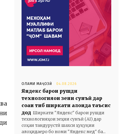
ОЛАМИ МАҶОЗӢ
04.08.2026
Яндекс барои рушди
технологияҳои зеҳни сунъӣ дар
ква
соҳаи тиб ширкати алоҳида таъсис
дод
они
Ширкати "Яндекс" барои рушди
технологияҳои зеҳни сунъӣ (AI) дар
ди
соҳаи тандурустӣ шахси ҳуқуқии
алоҳидаеро бо номи "Яндекс мед" ба...