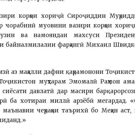
азири корҳои хориҷӣ Сироҷиддин Муҳридд
ар чорабинӣ муовини вазири корҳои хори
узин ва намояндаи махсуси Президен
ҳои байналмилалии фарҳангӣ Михаил Швид
зӣ аз маҳалли дафни қаҳрамонони Тоҷикис
Тоҷикистон муҳтарам Эмомалӣ Раҳмон ам
 сиёсати давлатӣ дар масири барқарорсо
орӣ ба хотираи миллӣ арзёбӣ мегардад. 
маънавии чеҳраҳои таърихӣ бо Меҳан аст,
шиданд.»