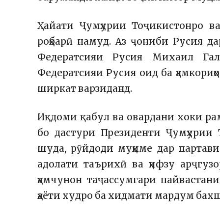
Ҳайати Ҷумҳурии Тоҷикистонро в
роҳбарӣ намуд. Аз ҷониби Русия д
Федератсияи Русия Михаил Гал
Федератсияи Русия оид ба ҳамкори
ширкат варзиданд.
Иқдоми қабул ва овардани хоки рам
бо дастури Президенти Ҷумҳурии 
шуда, рӯйдоди муҳиме дар партави
адолати таърихӣ ва ҳифзу арҷгуз
ҳамчунон таҷассумгари пайвастани 
ҳаёти худро ба хидмати мардум бах