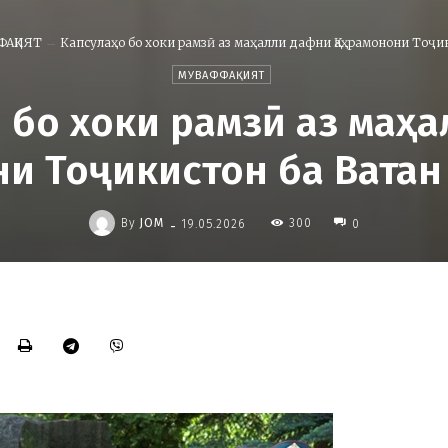
ФАҚИЯТ
Капсулаҳо бо хоки рамзӣ аз маҳалли дафни Қаҳрамонони Тоҷик
МУВАФФАҚИЯТ
 бо хоки рамзӣ аз маҳ
и Тоҷикистон ба Ватан
-
By
JOM
300
19.05.2026
0