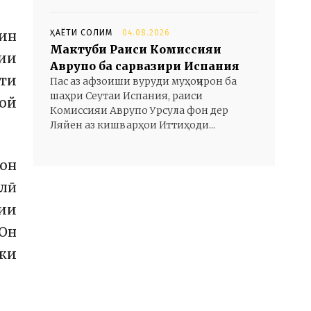
ҲАЁТИ СОЛИМ
04.08.2026
ин
Мактуби Раиси Комиссияи
ҷии
Аврупо ба сарвазири Испания
ти
Пас аз афзоиши вуруди муҳоҷирон ба
шаҳри Сеутаи Испания, раиси
кой
Комиссияи Аврупо Урсула фон дер
Ляйен аз кишварҳои Иттиҳоди...
тон
алӣ
зии
«Он
 ки