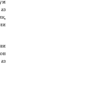
сум
 аз
иқ,
ии
они
тон
 аз