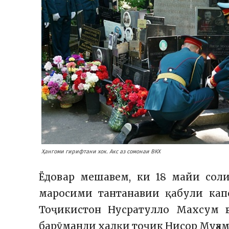
Ҳангоми гирифтани хок. Акс аз сомонаи ВКХ
Ёдовар мешавем, ки 18 майи соли
маросими тантанавии қабули капс
Тоҷикистон Нусратулло Махсум 
барӯманди халқи тоҷик Нисор Муҳам