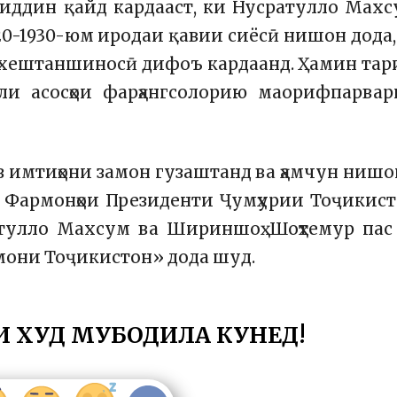
иддин қайд кардааст, ки Нусратулло Мах
20-1930-юм иродаи қавии сиёсӣ нишон дода,
 хештаншиносӣ дифоъ кардаанд. Ҳамин тар
ли асосҳои фарҳангсолорию маорифпарвар
аз имтиҳони замон гузаштанд ва ҳамчун ниш
о Фармонҳои Президенти Ҷумҳурии Тоҷикис
атулло Махсум ва Шириншоҳ Шоҳтемур пас
мони Тоҷикистон» дода шуд.
И ХУД МУБОДИЛА КУНЕД!