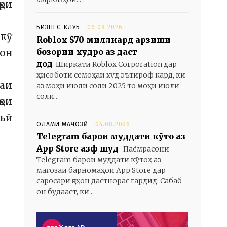
ри
БИЗНЕС-КЛУБ
06.08.2026
ӯҳ
Roblox $70 миллиард арзиши
бозории худро аз даст
мон
дод
Ширкати Roblox Corporation дар
ҳисоботи семоҳаи худ эътироф кард, ки
таи
аз моҳи июли соли 2025 то моҳи июли
соли...
ҳои
мъӣ
ОЛАМИ МАҶОЗӢ
04.08.2026
Telegram барои муддати кӯтоҳ аз
App Store ҳазф шуд
Паёмрасони
Telegram барои муддати кӯтоҳ аз
мағозаи барномаҳои App Store дар
саросари ҷаҳон дастнорас гардид. Сабаб
он будааст, ки...