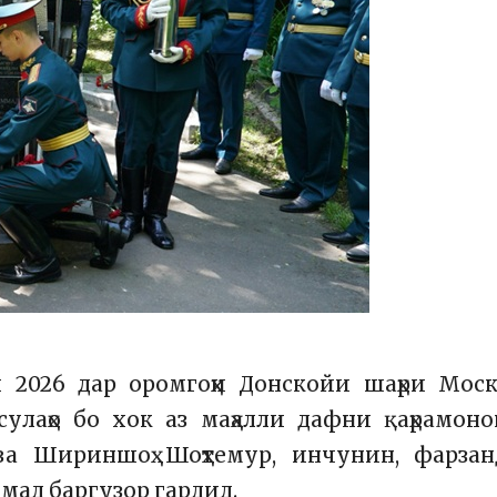
 2026 дар оромгоҳи Донскойи шаҳри Мос
улаҳо бо хок аз маҳалли дафни қаҳрамон
ва Шириншоҳ Шоҳтемур, инчунин, фарзан
мад баргузор гардид.