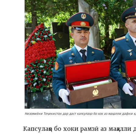
Низомиёни Тоҷикистон дар даст капсулаҳо бо хок аз маҳалли дафни 
Капсулаҳо бо хоки рамзӣ аз маҳалл