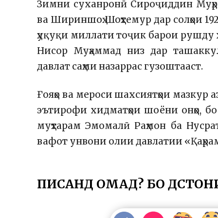
Зимни суханронӣ Сироҷиддин Муҳр
ва Шириншоҳ Шоҳтемур дар солҳои 19
ҳуқуқи миллати тоҷик барои рушду
Нисор Муҳаммад низ дар ташакку
давлат саҳми назаррас гузоштааст.
Ғояҳо ва мероси шахсиятҳои мазкур 
эътирофи хидматҳои шоёни онҳо, б
муҳтарам Эмомалӣ Раҳмон ба Нуср
вафот унвони олии давлатии «Қаҳра
ПИСАНД ОМАД? БО ДӮСТОН