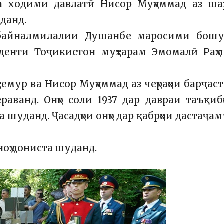
 ходими давлатӣ Нисор Муҳаммад аз шаҳ
данд.
 байналмилалии Душанбе маросими бошук
иденти Тоҷикистон муҳтарам Эмомалӣ Раҳ
мур ва Нисор Муҳаммад аз чеҳраҳои барҷас
ванд. Онҳо соли 1937 дар давраи таъқиб
 шуданд. Ҷасадҳои онҳо дар қабрҳои дастаҷа
ноҳ дониста шуданд.